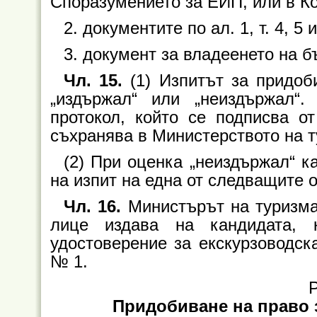
Споразумението за ЕИП, или в 
2. документите по ал. 1, т. 4, 5 и
3. документ за владеенето на б
Чл. 15.
(1) Изпитът за придоб
„издържал“ или „неиздържал“.
протокол, който се подписва о
съхранява в Министерството на т
(2) При оценка „неиздържал“ к
на изпит на една от следващите 
Чл. 16.
Министърът на туризма
лице издава на кандидата, 
удостоверение за екскурзоводск
№ 1.
Р
Придобиване на право 