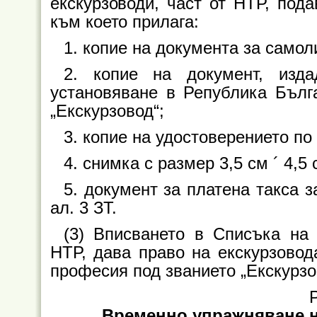
екскурзоводи, част от НТР, под
към което прилага:
1. копие на документа за самол
2. копие на документ, изд
установяване в Република Бълг
„Екскурзовод“;
3. копие на удостоверението по 
4. снимка с размер 3,5 см
´
4,5 
5. документ за платена такса з
ал. 3 ЗТ.
(3) Вписването в Списъка на 
НТР, дава право на екскурзовод
професия под званието „Екскурзо
Р
Временно упражняване н