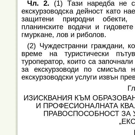
Чл. 2.
(1) Тази наредба не 
екскурзоводска дейност като нае
защитени природни обекти, 
планинските водачи и гидовет
гмуркане, лов и риболов.
(2) Чуждестранни граждани, к
време на туристически пътув
туроператор, които са започнали
за екскурзоводи по смисъла н
екскурзоводски услуги извън прев
Гл
ИЗИСКВАНИЯ КЪМ ОБРАЗОВАН
И ПРОФЕСИОНАЛНАТА КВА
ПРАВОСПОСОБНОСТ ЗА 
„ЕК