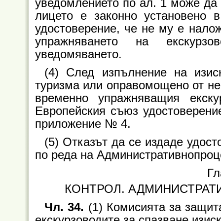
уведомлението по ал. 1 може да 
лицето е законно установено в
удостоверение, че не му е нало
упражняването на екскурз
уведомяването.
(4) След изпълнение на изис
туризма или оправомощено от не
временно упражняващия екску
Европейския съюз удостоверени
приложение № 4.
(5) Отказът да се издаде удос
по реда на Административнопроц
Гл
КОНТРОЛ. АДМИНИСТРАТ
Чл. 34.
(1) Комисията за защит
екскурзоводите за спазване изис