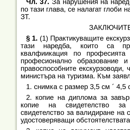
Чл. 37.
За нарушения на наредб
по тази глава, се налагат глоби 
ЗТ.
ЗАКЛЮЧИТ
§ 1.
(1) Практикуващите екскур
тази наредба, които са пр
квалфиикация по професията 
професионално образование и
правоспособните екскурзоводи, ч
министъра на туризма. Към заявл
1. снимка с размер 3,5 см
´
4,5 
2. копие на диплома за завъ
копие на свидетелство за
свидетелство за валидиране на 
удостоверяващи обстоятелствата 