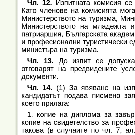
Чл. 12.
Изпитната комисия се 
Като членове на комисията мога
Министерството на туризма, Мини
Министерството на младежта и
патриаршия, Българската академи
и професионални туристически сд
министъра на туризма.
Чл. 13.
До изпит се допускат
отговарят на предвидените усл
документи.
Чл. 14.
(1) За явяване на изп
кандидатът подава писмено за
което прилага:
1. копие на диплома за завъ
копие на свидетелство за профе
такова (в случаите по чл. 7, ал