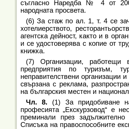
съгласно Наредба № 4 от 200
народната просвета.
(6) За стаж по ал. 1, т. 4 се 
хотелиерството, ресторантьорств
агентска дейност, както и в орг
и се удостоверява с копие от тр
книжка.
(7) Организации, работещи
предприятия по туризъм, ту
неправителствени организации и 
свързана с реклама, разпростр
на българския местен и национал
Чл. 8.
(1) За придобиване н
професията „Екскурзовод“ е не
преминали през задължително 
Списъка на правоспособните екск