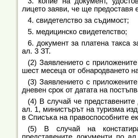
3. копие на документ, удост
лицето заяви, че ще предоставя е
4. свидетелство за съдимост;
5. медицинско свидетелство;
6. документ за платена такса з
ал. 3 ЗТ.
(2) Заявлението с приложените
шест месеца от обнародването на
(3) Заявлението с приложените
дневен срок от датата на постъпв
(4) В случай че представените
ал. 1, министърът на туризма изд
в Списъка на правоспособните ек
(5) В случай на констатир
представените документи по ал