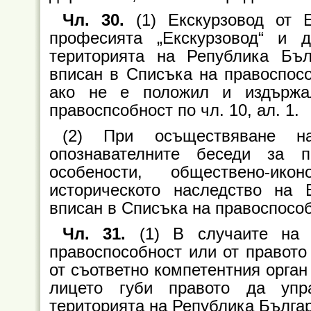
Чл. 30.
(1) Екскурзовод от 
професията „Екскурзовод“ и 
територията на Република Бъл
вписан в Списъка на правоспосо
ако не е положил и издържа
правоспсобност по чл. 10, ал. 1.
(2) При осъществяване н
опознавателните беседи за п
особености, обществено-ико
историческото наследство на 
вписан в Списъка на правоспособ
Чл. 31.
(1) В случаите на л
правоспособност или от правото
от съответно компетентния орган
лицето губи правото да упр
територията на Република Бълга