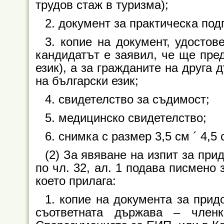
трудов стаж в туризма);
2. документ за практическа подг
3. копие на документ, удостов
кандидатът е заявил, че ще пред
език), а за гражданите на друга
на български език;
4. свидетелство за съдимост;
5. медицинско свидетелство;
6. снимка с размер 3,5 см
´
4,5 
(2) За явяване на изпит за пр
по чл. 32, ал. 1 подава писмено
което прилага:
1. копие на документа за прид
съответната държава – чле