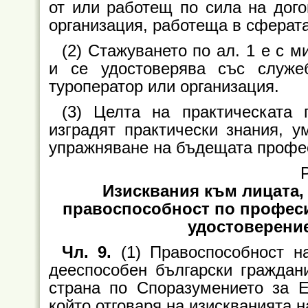
от или работещ по сила на дого
организация, работеща в сферата
(2) Стажуването по ал. 1 е с 
и се удостоверява със служе
туроператор или организация.
(3) Целта на практическата 
изградят практически знания, у
упражняване на бъдещата профес
Р
Изисквания към лицата,
правоспособност по професи
удостоверени
Чл. 9.
(1) Правоспособност н
дееспособен български граждан
страна по Споразумението за 
който отговаря на изискванията на