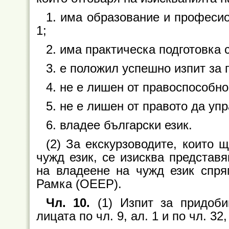
1. има образование и професио
1;
2. има практическа подготовка с
3. е положил успешно изпит за
4. не е лишен от правоспособно
5. не е лишен от правото да уп
6. владее български език.
(2) За екскурзоводите, които 
чужд език, се изисква представ
на владеене на чужд език спр
Рамка (ОЕЕР).
Чл. 10.
(1) Изпит за придоби
лицата по чл. 9, ал. 1 и по чл. 32,