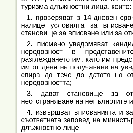
туризма длъжностни лица, които:
1. проверяват в 14-дневен сро
налице условията за вписван
становище за вписване или за от
2. писмено уведомяват канди
нередовност в представени
разглеждането им, като им предо
им от деня на получаване на уве
спира да тече до датата на от
нередовността;
3. дават становище за от
неотстраняване на непълнотите и/
4. извършват вписванията и з
съответната заповед на министъ
длъжностно лице;