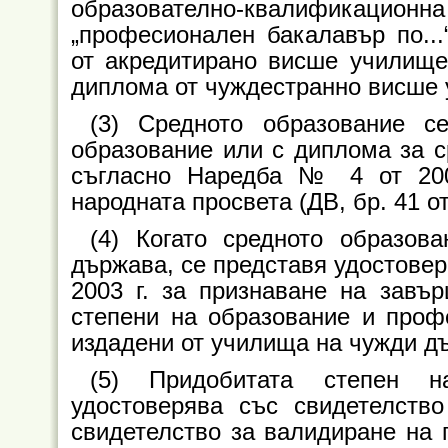
образователно-квалификацио
„професионален бакалавър по...“
от акредитирано висше училище
диплома от чуждестранно висше
(3) Средното образование с
образование или с диплома за с
съгласно Наредба № 4 от 200
народната просвета (ДВ, бр. 41 от 
(4) Когато средното образов
държава, се представя удостовер
2003 г. за признаване на завъ
степени на образование и проф
издадени от училища на чужди дър
(5) Придобитата степен н
удостоверява със свидетелств
свидетелство за валидиране на