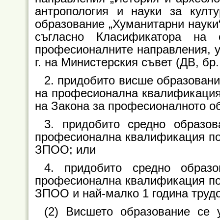
антропология и науки за култу
образование „Хуманитарни науки“
съгласно Класификатора на 
професионалните направления, у
г. на Министерския съвет (ДВ, бр. 
2. придобито висше образовани
на професионална квалификация 
на Закона за професионалното о
3. придобито средно образов
професионална квалификация по 
ЗПОО; или
4. придобито средно образ
професионална квалификация по 
ЗПОО и най-малко 1 година трудо
(2) Висшето образование се 