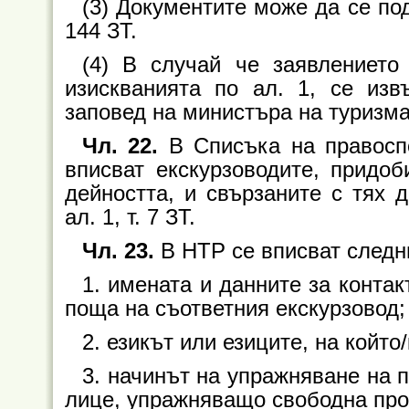
(3) Документите може да се под
144 ЗТ.
(4) В случай че заявлението
изискванията по ал. 1, се из
заповед на министъра на туризма
Чл. 22.
В Списъка на правоспо
вписват екскурзоводите, придо
дейността, и свързаните с тях д
ал. 1, т. 7 ЗТ.
Чл. 23.
В НТР се вписват следни
1. имената и данните за контак
поща на съответния екскурзовод;
2. езикът или езиците, на койт
3. начинът на упражняване на 
лице, упражняващо свободна про