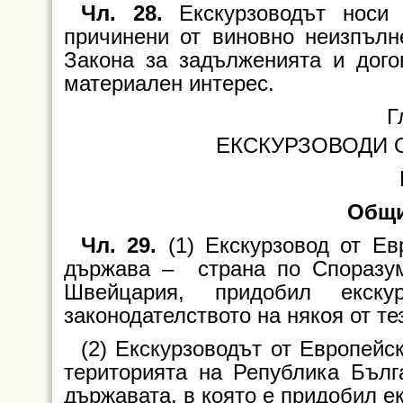
Чл. 28.
Екскурзоводът носи 
причинени от виновно неизпълн
Закона за задълженията и дого
материален интерес.
Г
ЕКСКУРЗОВОДИ 
Общи
Чл. 29.
(1) Екскурзовод от Ев
държава – страна по Споразу
Швейцария, придобил екскур
законодателството на някоя от те
(2) Екскурзоводът от Европей
територията на Република Бълг
държавата, в която е придобил е