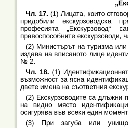
„Ек
Чл. 17.
(1) Лицата, които отгово
придобили екскурзоводска пр
професията „Екскурзовод“ 
правоспособните екскурзоводи, ч
(2) Министърът на туризма ил
издава на вписаното лице идент
№ 2.
Чл. 18.
(1) Идентификационната
възможност за ясна идентификац
двете имена на съответния екску
(2) Екскурзоводите са длъжни 
на видно място идентификаци
осигурява във всеки един момен
(3) При загуба или унищо