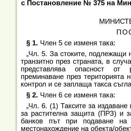
с Постановление № 375 на Мини
МИНИСТ
ПО
§ 1.
Члeн 5 се изменя така:
„Чл. 5. За стоките, подлежащи
транзитно през страната, в случа
представлява опасност от 
преминаване през територията н
контрол и се заплаща такса съгла
§ 2.
Члeн 6 се изменя така:
„Чл. 6. (1) Таксите за издаване
за растителна защита (ПРЗ) и 
банков път при подаване на
местонахождение на обекта/обек