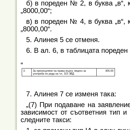
б) в пореден № 2, в буква „в“, 
„8000,00“;
в) в пореден № 4, в буква „в“, 
„8000,00“.
5. Алинея 5 се отменя.
6. В ал. 6, в таблицата пореден
„
3.
За прехвърляне на права върху лиценз за
400,00
употреба по реда на чл. 315 ЗВД
7. Алинея 7 се изменя така:
„(7) При подаване на заявлени
зависимост от съответния тип и
следните такси: