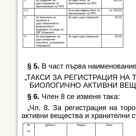
2.
За издаване на
За един обект за
300,00
удостоверение за
преопаковане на ПРЗ
преопаковане на ПРЗ
2.1.
За
всеки
следващ
обект за
по 150,00
преопаковане на ПРЗ
3.
За вписване на
За едно удостоверение
50,00
промени в
удостоверението/
разрешението
(издадено по реда на
ЗЗР (отменен)
4.
За преиздаване на
За едно удостоверение
20,00
удостоверение
(загубено, унищожено,
повредено)
§ 5.
В част първа наименованиет
„ТАКСИ ЗА РЕГИСТРАЦИЯ НА 
БИОЛОГИЧНО АКТИВНИ ВЕЩЕ
§ 6.
Член 8 се изменя така:
„Чл. 8. За регистрация на тор
активни вещества и хранителни с
№
Дейност
Мярка
Лева
по