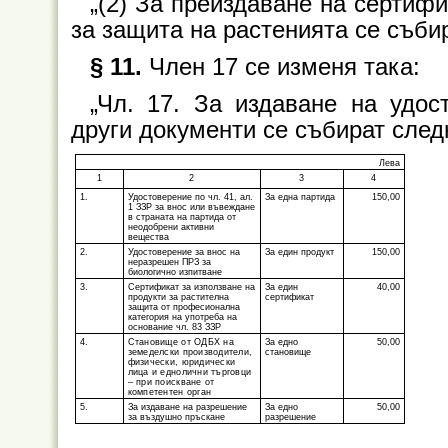
„(2) За преиздаване на сертифик
за защита на растенията се събир
§ 11.
Член 17 се изменя така:
„Чл. 17. За издаване на удос
други документи се събират след
Лева
1
2
3
4
1.
Удостоверение по чл. 41, ал.
За една партида
150,00
1 ЗЗР за внос или въвеждане
в страната на партида от
неодобрени активни
вещества
2.
Удостоверение за внос на
За един продукт
150,00
неразрешен ПРЗ за
биологично изпитване
3.
Сертификат за използване на
За един
40,00
продукти за растителна
сертификат
защита от професионална
категория на употреба на
основание чл. 83 ЗЗР
4.
Становище от ОДБХ на
За едно
50,00
земеделски производители,
становище
физически, юридически
лица и еднолични търговци
– при поискване от
компетентен орган
5.
За издаване на разрешение
За едно
50,00
за въздушно пръскане
разрешение