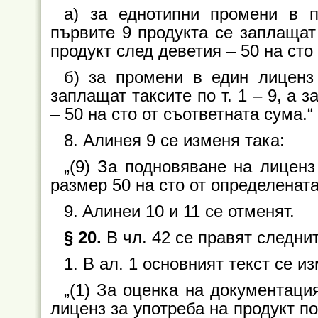
а) за еднотипни промени в п
първите 9 продукта се заплащат 
продукт след деветия – 50 на сто
б) за промени в един лиценз
заплащат таксите по т. 1 – 9, а
– 50 на сто от съответната сума.“
8. Алинея 9 се изменя така:
„(9) За подновяване на лицен
размер 50 на сто от определената 
9. Aлинеи 10 и 11 се отменят.
§ 20.
В чл. 42 се правят следни
1. В ал. 1 основният текст се и
„(1) За оценка на документаци
лиценз за употреба на продукт п