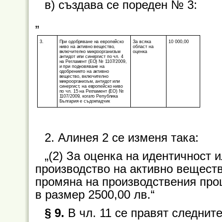
в) създава се пореден № 3:
„
3.
При одобряване на европейско
За всяка
10 000,00
ниво на активно вещество,
област на
включително микроорганизъм
оценка
антидот или синергист по чл. 4
на Регламент (EO) № 1107/2009,
и при подновяване на
одобрението на активно
вещество, включително
микроорганизъм, антидот или
синергист, на европейско ниво
по чл. 15 на Регламент (EO) №
1107/2009, когато Република
България е съдокладчик
2. Алинея 2 се изменя така:
„(2) За оценка на идентичност 
производство на активно веществ
промяна на производствения проц
в размер 2500,00 лв.“
§ 9.
В чл. 11 се правят следнит