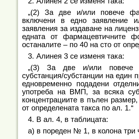
2. Алинея 2 се изменя така:
„(2) За две и/или повече ф
включени в едно заявление и
заявления за издаване на лиценз
едната от фармацевтичните ф
останалите – по 40 на сто от опре
3. Алинея 3 се изменя така:
„(3) За две и/или повече к
субстанция/субстанции на един п
едновременно подадени отделн
употреба на ВМП, за всяка суб
концентрациите в пълен размер, 
от определената такса по ал. 1.“
4. В ал. 4, в таблицата:
а) в пореден № 1, в колона три 