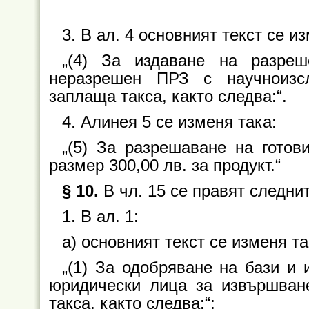
3. В ал. 4 основният текст се и
„(4) За издаване на разре
неразрешен ПРЗ с научноизс
заплаща такса, както следва:“.
4. Алинея 5 се изменя така:
„(5) За разрешаване на гото
размер 300,00 лв. за продукт.“
§ 10.
В чл. 15 се правят следни
1. В ал. 1:
а) основният текст се изменя та
„(1) За одобряване на бази и
юридически лица за извършван
такса, както следва:“;