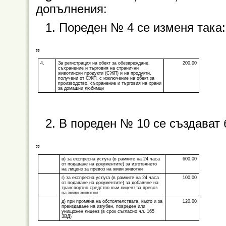
допълнения:
1. Пореден № 4 се изменя така:
„
4.
За регистрация на обект за обезвреждане,
200,00
съхранение и търговия на странични
животински продукти (СЖП) и на продукти,
получени от СЖП, с изключение на обект за
производство, съхранение и търговия на храни
за домашни любимци
2. В пореден № 10 се създават бу
„
в) за експресна услуга (в рамките на 24 часа
600,00
от подаване на документите) за изготвянето
на лиценз за превоз на живи животни
г) за експресна услуга (в рамките на 24 часа
100,00
от подаване на документите) за добавяне на
транспортно средство към лиценз за превоз
на живи животни
д) при промяна на обстоятелствата, както и за
120,00
преиздаване на изгубен, повреден или
унищожен лиценз (в срок съгласно чл. 165
ЗВД)