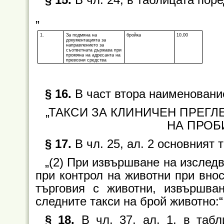
„
1.
За подмяна на
бройка
10,00
документацията за
направлението за
съответната държава при
промяна на адресанта на
превозни средства
§ 16.
В част втора наименование
„ТАКСИ ЗА КЛИНИЧЕН ПРЕГЛ
НА ПРОБ
§ 17.
В чл. 25, ал. 2 основният 
„(2) При извършване на изследв
при контрол на животни при внос
търговия с животни, извършва
следните такси на брой животно:“
§ 18.
В чл. 37, ал. 1, в табл