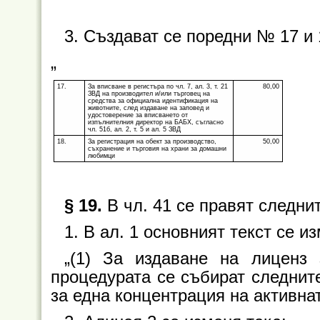
3. Създават се поредни № 17 и 
„
17.
За вписване в регистъра по чл. 7, ал. 3, т. 21
80,00
ЗВД на производител и/или търговец на
средства за официална идентификация на
животните, след издаване на заповед и
удостоверение за вписването от
изпълнителния директор на БАБХ, съгласно
чл. 51б, ал. 2, т. 5 и ал. 5 ЗВД
18.
За регистрация на обект за производство,
50,00
съхранение и търговия на храни за домашни
любимци
§ 19.
В чл. 41 се правят следни
1. В ал. 1 основният текст се и
„(1) За издаване на лиценз
процедурата се събират следнит
за една концентрация на активна