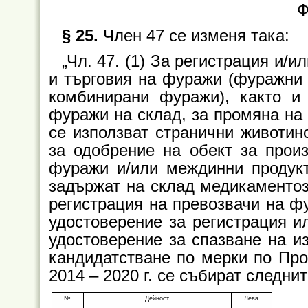
Ф
§ 25.
Член 47 се изменя така:
„Чл. 47. (1) За регистрация и/и
и търговия на фуражи (фуражни 
комбинирани фуражи), както и 
фуражи на склад, за промяна на 
се използват странични животинс
за одобрение на обект за прои
фуражи и/или междинни продукти
задържат на склад медикаментоз
регистрация на превозвачи на фу
удостоверение за регистрация ил
удостоверение за спазване на и
кандидатстване по мерки по Про
2014 – 2020 г. се събират следнит
№
Дейност
Лева