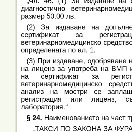
„Чл. 46. (1) За издаване на
диагностично ветеринарномед
размер 50,00 лв.
(2) За издаване на допълн
сертификат за регистра
ветеринарномедицинско средство 
определената по ал. 1.
(3) При издаване, одобряване 
на лиценз за употреба на ВМП 
на сертификат за регист
ветеринарномедицинско сред
анализ на мостри се заплащ
регистрация или лиценз, съ
лаборатория.“
§ 24.
Наименованието на част тр
„ТАКСИ ПО ЗАКОНА ЗА ФУР