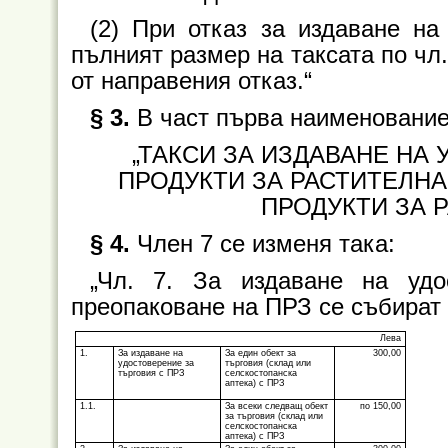
(2) При отказ за издаване н
пълният размер на таксата по чл. 
от направения отказ.“
§ 3.
В част първа наименованиет
„ТАКСИ ЗА ИЗДАВАНЕ НА
ПРОДУКТИ ЗА РАСТИТЕЛНА
ПРОДУКТИ ЗА Р
§ 4.
Члeн 7 се изменя така:
„Чл. 7. За издаване на уд
преопаковане на ПРЗ се събират 
Лева
1.
За издаване на
За един обект за
300,00
удостоверение за
търговия (склад или
търговия с ПРЗ
селскостопанска
аптека) с ПРЗ
1.1.
За всеки следващ обект
по 150,00
за търговия (склад или
селскостопанска
аптека) с ПРЗ