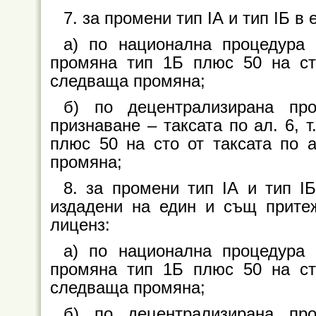
7. за промени тип IА и тип IБ в
а) по национална процедура 
промяна тип 1Б плюс 50 на сто
следваща промяна;
б) по децентрализирана пр
признаване – таксата по ал. 6, 
плюс 50 на сто от таксата по а
промяна;
8. за промени тип ІА и тип І
издадени на един и същ притеж
лиценз:
а) по национална процедура 
промяна тип 1Б плюс 50 на сто
следваща промяна;
б) по децентрализирана пр