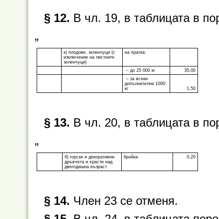
§ 12.
В чл. 19, в таблицата в по
„
к) плодове, зеленчуци (с
на пратка:
изключение на листните
зеленчуци)
– до 25 000 кг
35,00
– за всеки
допълнителни 1000
кг
1,50
§ 13.
В чл. 20, в таблицата в по
„
б) горски и декоративни
бройка
0,20
дръвчета и храсти над
двегодишна възраст
§ 14.
Член 23 се отменя.
§ 15.
В чл. 24, в таблицата пор