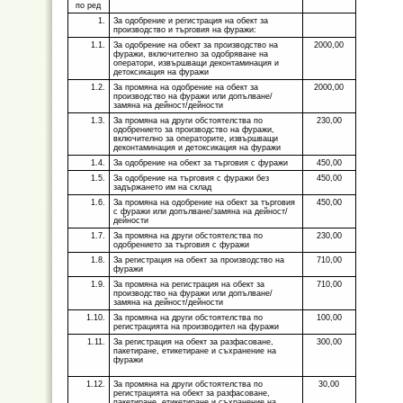
по ред
1.
За одобрение и регистрация на обект за
производство и търговия на фуражи:
1.1.
За одобрение на обект за производство на
2000,00
фуражи, включително за одобряване на
оператори, извършващи деконтаминация и
детоксикация на фуражи
1.2.
За промяна на одобрение на обект за
2000,00
производство на фуражи или допълване/
замяна на дейност/дейности
1.3.
За промяна на други обстоятелства по
230,00
одобрението за производство на фуражи,
включително за операторите, извършващи
деконтаминация и детоксикация на фуражи
1.4.
За одобрение на обект за търговия с фуражи
450,00
1.5.
За одобрение на търговия с фуражи без
450,00
задържането им на склад
1.6.
За промяна на одобрение на обект за търговия
450,00
с фуражи или допълване/замяна на дейност/
дейности
1.7.
За промяна на други обстоятелства по
230,00
одобрението за търговия с фуражи
1.8.
За регистрация на обект за производство на
710,00
фуражи
1.9.
За промяна на регистрация на обект за
710,00
производство на фуражи или допълване/
замяна на дейност/дейности
1.10.
За промяна на други обстоятелства по
100,00
регистрацията на производител на фуражи
1.11.
За регистрация на обект за разфасоване,
300,00
пакетиране, етикетиране и съхранение на
фуражи
1.12.
За промяна на други обстоятелства по
30,00
регистрацията на обект за разфасоване,
пакетиране, етикетиране и съхранение на