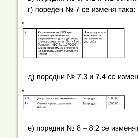
г) пореден № 7 се изменя така:
„
7.
Разрешаване на ПРЗ чрез
Нов продукт или
взаимно признаване на
заявление за
разрешения от друга държава
допълнителна
членка съгласно чл. 40 – 42 от
употреба
Регламент (ЕО) № 1107/2009
или по програма за споделяне
на работата между държавите
членки
д) поредни № 7.3 и 7.4 се измен
„
7.3.
Допустимост на заявлението
За продукт
1000,00
7.4.
Оценка и регистрационен
За продукт
1000,00
доклад
е) поредни № 8 – 8.2 се изменят