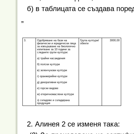
б) в таблицата се създава поре
„
3.
Одобряване на бази на
Група култури/
3000,00
физически и юридически лица
обекти
за извършване на биологично
изпитване за 10 години за
следните групи култури:
а) трайни насаждения
б) полски култури
в) зеленчукови култури
г) оранжерийни култури
д) декоративни култури
е) горски видове
ж) етеричномаслени култури
з) складове и складирана
продукция
2. Алинея 2 се изменя така: