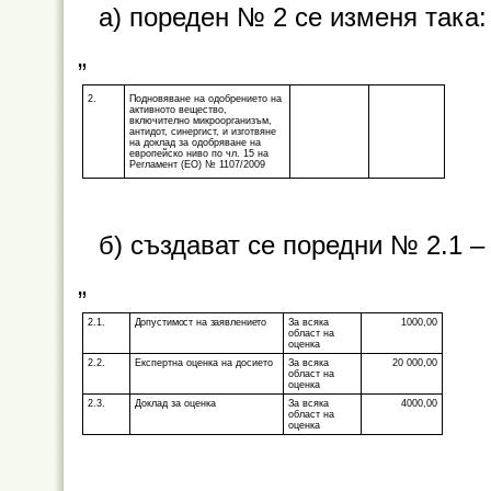
а) пореден № 2 се изменя така:
„
2.
Подновяване на одобрението на
активното вещество,
включително микроорганизъм,
антидот, синергист, и изготвяне
на доклад за одобряване на
европейско ниво по чл. 15 на
Регламент (ЕО) № 1107/2009
б) създават се поредни № 2.1 – 
„
2.1.
Допустимост на заявлението
За всяка
1000,00
област на
оценка
2.2.
Експертна оценка на досието
За всяка
20 000,00
област на
оценка
2.3.
Доклад за оценка
За всяка
4000,00
област на
оценка