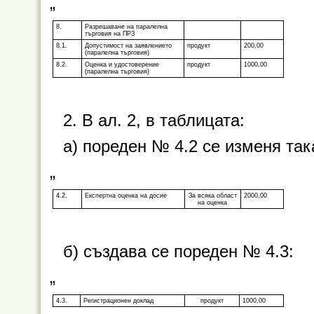
„
8.
Разрешаване на паралелна
търговия на ПРЗ
8.1.
Допустимост на заявлението
продукт
200,00
(паралелна търговия)
8.2.
Оценка и удостоверение
продукт
1000,00
(паралелна търговия)
2. В ал. 2, в таблицата:
а) пореден № 4.2 се изменя так
„
4.2.
Експертна оценка на досие
За всяка област
2000,00
на оценка
б) създава се пореден № 4.3:
„
4.3.
Регистрационен доклад
продукт
1000,00