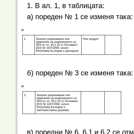
1. В ал. 1, в таблицата:
а) пореден № 1 се изменя така:
„
1.
Зонално разрешаване или
Нов продукт
изменение на разрешението на
ПРЗ по чл. 30 и 33 от Регламент
(ЕО) № 1107/2009, когато
Република България е докладчик
б) пореден № 3 се изменя така:
„
3.
Зонално разрешаване или
изменение на разрешението на
ПРЗ по чл. 30 и 33 от Регламент
(ЕО) № 1107/2009, когато
Република България е
заинтересована държава
в) поредни № 6, 6.1 и 6.2 се от