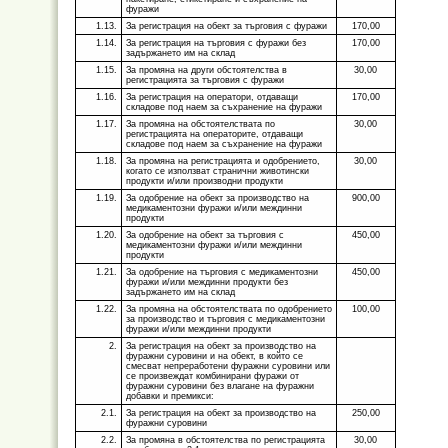
фуражи
1.13.
За регистрация на обект за търговия с фуражи
170,00
1.14.
За регистрация на търговия с фуражи без
170,00
задържането им на склад
1.15.
За промяна на други обстоятелства в
30,00
регистрацията за търговия с фуражи
1.16.
За регистрация на оператори, отдаващи
170,00
складове под наем за съхранение на фуражи
1.17.
За промяна на обстоятелствата по
30,00
регистрацията на операторите, отдаващи
складове под наем за съхранение на фуражи
1.18.
За промяна на регистрацията и одобрението,
30,00
когато се използват странични животински
продукти и/или производни продукти
1.19.
За одобрение на обект за производство на
900,00
медикаментозни фуражи и/или междинни
продукти
1.20.
За одобрение на обект за търговия с
450,00
медикаментозни фуражи и/или междинни
продукти
1.21.
За одобрение на търговия с медикаментозни
450,00
фуражи и/или междинни продукти без
задържането им на склад
1.22.
За промяна на обстоятелствата по одобрението
100,00
за производство и търговия с медикаментозни
фуражи и/или междинни продукти
2.
За регистрация на обект за производство на
фуражни суровини и на обект, в който се
смесват непреработени фуражни суровини или
се произвеждат комбинирани фуражи от
фуражни суровини без влагане на фуражни
добавки и премикси:
2.1.
За регистрация на обект за производство на
250,00
фуражни суровини
2.2.
За промяна в обстоятелства по регистрацията
30,00