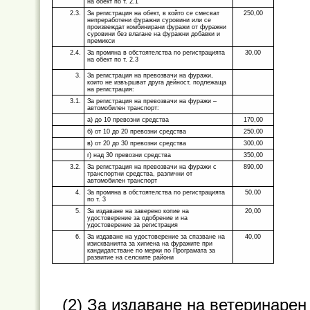
на обект по т. 2.1
2.3.
За регистрация на обект, в който се смесват
250,00
непреработени фуражни суровини или се
произвеждат комбинирани фуражи от фуражни
суровини без влагане на фуражни добавки и
премикси
2.4.
За промяна в обстоятелства по регистрацията
30,00
на обект по т. 2.3
3.
За регистрация на превозвачи на фуражи,
които не извършват друга дейност, подлежаща
на регистрация:
3.1.
За регистрация на превозвачи на фуражи –
автомобилен транспорт:
а) до 10 превозни средства
170,00
б) от 10 до 20 превозни средства
250,00
в) от 20 до 30 превозни средства
300,00
г) над 30 превозни средства
350,00
3.2.
За регистрация на превозвачи на фуражи с
890,00
транспортни средства, различни от
автомобилен транспорт
4.
За промяна в обстоятелства по регистрацията
50,00
по т. 3
5.
За издаване на заверено копие на
20,00
удостоверение за одобрение и на
удостоверение за регистрация
6.
За издаване на удостоверение за спазване на
40,00
изискванията за хигиена на фуражите при
кандидатстване по мерки по Програмата за
развитие на селските райони
(2) За издаване на ветеринарен