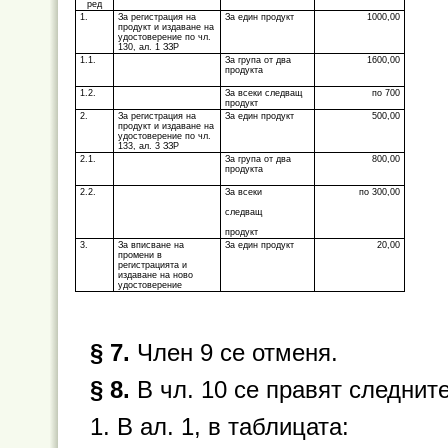
ред
1.
За регистрация на
За един продукт
1000,00
продукт и издаване на
удостоверение по чл.
130, ал. 1 ЗЗР
1.1.
За група от два
1600,00
продукта
1.2.
За всеки следващ
по 700
продукт
2.
За регистрация на
За един продукт
500,00
продукт и издаване на
удостоверение по чл.
133, ал. 3 ЗЗР
2.1.
За група от два
800,00
продукта
2.2.
За всеки
по 300,00
следващ
продукт
3.
За вписване на
За един продукт
20,00
промени в
регистрацията и
издаване на ново
удостоверение
§ 7.
Член 9 се отменя.
§ 8.
В чл. 10 се правят следнит
1. В ал. 1, в таблицата: