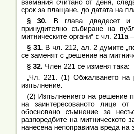
вземания считано от деня, след
срок за плащане, до датата на п
§ 30.
В глава двадесет и 
принудително събиране на пуб
митническите органи“ с чл. 211а 
§ 31.
В чл. 212, ал. 2 думите „
се заменят с „решение на митнич
§ 32.
Член 221 се изменя така:
„Чл. 221. (1) Обжалването на
изпълнение.
(2) Изпълнението на решение п
на заинтересованото лице от
обосновано съмнение за несъ
разпоредбите на митническото з
нанесена непоправима вреда на 