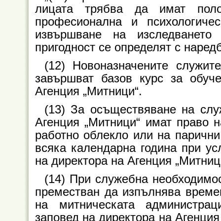
лицата трябва да имат поло
професионална и психологичес
извършване на изследването
пригодност се определят с наред
(12) Новоназначените служит
завършват базов курс за обуч
Агенция „Митници“.
(13) За осъществяване на сл
Агенция „Митници“ имат право 
работно облекло или на парични
всяка календарна година при ус
на директора на Агенция „Митниц
(14) При служебна необходимо
преместван да изпълнява време
на митническата администра
заповед на директора на Агенция