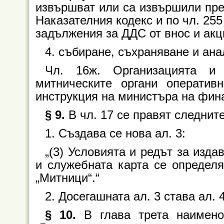
извършват или са извършили прес
Наказателния кодекс и по чл. 25
задължения за ДДС от внос и акц
4. събиране, съхраняване и ана
Чл. 16ж. Организацията и 
митническите органи оператив
инструкция на министъра на фина
§ 9.
В чл. 17 се правят следнит
1. Създава се нова ал. 3:
„(3) Условията и редът за изда
и служебната карта се определя
„Митници“.“
2. Досегашната ал. 3 става ал. 4
§ 10.
В глава трета наимено