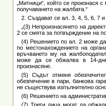
„Митници“, който се произнася с
получаването на жалбата.“
2. Създават се ал. 3, 4, 5, 6, 7 и
„(3) Непроизнасянето на директ
2 се смята за потвърждение на п
(4) Решението по ал. 2 може д
по местонахождението на органа
връчването му на жалбоподател
може да се обжалва в 14-дне
произнасяне.
(5) Съдът отменя обезпечите
обезпечение в пари, банкова гар
не съществува изпълнително осн
(6) Решението на администрати
(7) Трети лица могат да обжал