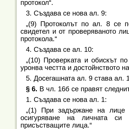
протокол“.
3. Създава се нова ал. 9:
„(9) Протоколът по ал. 8 се 
свидетел и от проверяваното лиц
протокола.“
4. Създава се ал. 10:
„(10) Проверката и обискът по
уронва честта и достойнството на
5. Досегашната ал. 9 става ал. 1
§ 6.
В чл. 16б се правят следни
1. Създава се нова ал. 1:
„(1) При задържане на лице 
осигуряване на личната си 
присъстващите лица.“