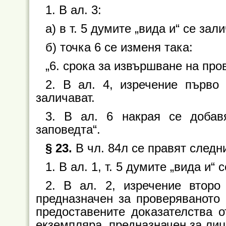
1. В ал. 3:
а) в т. 5 думите „вида и“ се зал
б) точка 6 се изменя така:
„6. срока за извършване на про
2. В ал. 4, изречение първо
заличават.
3. В ал. 6 накрая се добав
заповедта“.
§ 23.
В чл. 84л се правят следн
1. В ал. 1, т. 5 думите „вида и“ 
2. В ал. 2, изречение второ
предназначен за проверяваното 
предоставените доказателства о
екземпляра, предназначен за лиц