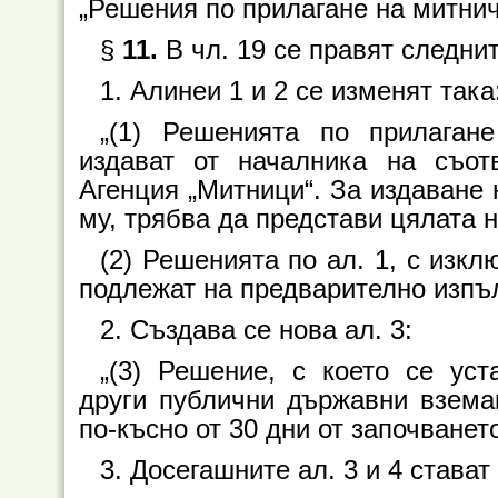
„Решения по прилагане на митнич
§
11.
В чл. 19 се правят следни
1. Алинеи 1 и 2 се изменят така
„(1) Решенията по прилагане
издават от началника на съот
Агенция „Митници“. За издаване 
му, трябва да представи цялата
(2) Решенията по ал. 1, с изклю
подлежат на предварително изпъ
2. Създава се нова ал. 3:
„(3) Решение, с което се ус
други публични държавни вземан
по-късно от 30 дни от започванет
3. Досегашните ал. 3 и 4 стават 