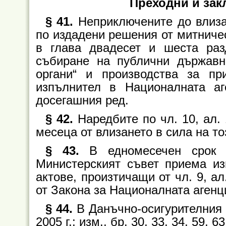
Преходни и за
§ 41.
Неприключените до влиза
по издадени решения от митничес
в глава двадесет и шеста разд
събиране на публични държавн
органи“ и производства за пр
изпълнител в Националната а
досегашния ред.
§ 42.
Наредбите по чл. 10, ал. 
месеца от влизането в сила на то
§ 43.
В едномесечен срок 
Министерският съвет приема из
актове, произтичащи от чл. 9, ал
от Закона за Националната агенц
§ 44.
В Данъчно-осигурителния п
2005 г.; изм., бр. 30, 33, 34, 59, 63