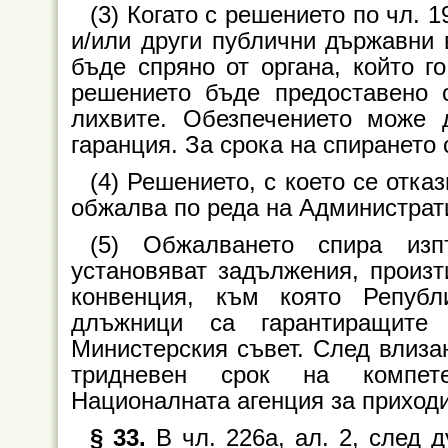
(3) Когато с решението по чл. 
и/или други публични държавни 
бъде спряно от органа, който г
решението бъде предоставено 
лихвите. Обезпечението може 
гаранция. За срока на спирането
(4) Решението, с което се отка
обжалва по реда на Администрат
(5) Обжалването спира из
установяват задължения, произ
конвенция, към която Репуб
длъжници са гарантиращите 
Министерския съвет. След влиза
тридневен срок на компете
Националната агенция за приходи
§ 33.
В чл. 226а, ал. 2, след 