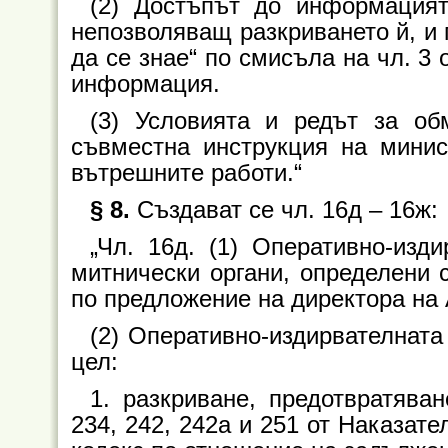
(2) Достъпът до информацият
непозволяващ разкриването й, и 
да се знае“ по смисъла на чл. 3
информация.
(3) Условията и редът за о
съвместна инструкция на мини
вътрешните работи.“
§ 8.
Създават се чл. 16д – 16ж:
„Чл. 16д. (1) Оперативно-изд
митнически органи, определени 
по предложение на директора на 
(2) Оперативно-издирвателната
цел:
1. разкриване, предотвратява
234, 242, 242а и 251 от Наказате