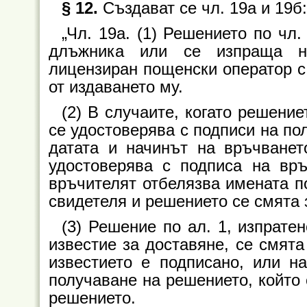
§ 12.
Създават се чл. 19а и 19б:
„Чл. 19а. (1) Решението по чл
длъжника или се изпраща на
лицензиран пощенски оператор с 
от издаването му.
(2) В случаите, когато решение
се удостоверява с подписи на по
датата и начинът на връчванет
удостоверява с подписа на връ
връчителят отбелязва имената п
свидетеля и решението се смята 
(3) Решение по ал. 1, изпрате
известие за доставяне, се смята
известието е подписано, или на
получаване на решението, който 
решението.