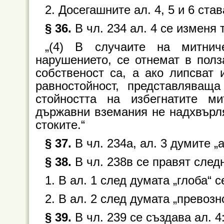
2. Досегашните ал. 4, 5 и 6 став
§ 36.
В чл. 234 ал. 4 се изменя 
„(4) В случаите на митни
нарушението, се отнемат в полз
собственост са, а ако липсват 
равностойност, представляваща
стойността на избегнатите м
държавни вземания не надхвърля
стоките.“
§ 37.
В чл. 234а, ал. 3 думите „ал
§ 38.
В чл. 238в се правят след
1. В ал. 1 след думата „глоба“ с
2. В ал. 2 след думата „превозн
§ 39.
В чл. 239 се създава ал. 4