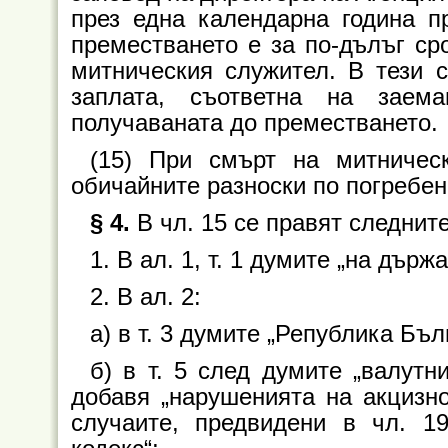
през една календарна година п
преместването е за по-дълъг ср
митническия служител. В тези 
заплата, съответна на заем
получаваната до преместването.
(15) При смърт на митничес
обичайните разноски по погребен
§ 4.
В чл. 15 се правят следнит
1. В ал. 1, т. 1 думите „на държ
2. В ал. 2:
а) в т. 3 думите „Република Бъл
б) в т. 5 след думите „валутн
добавя „нарушенията на акцизно
случаите, предвидени в чл. 19