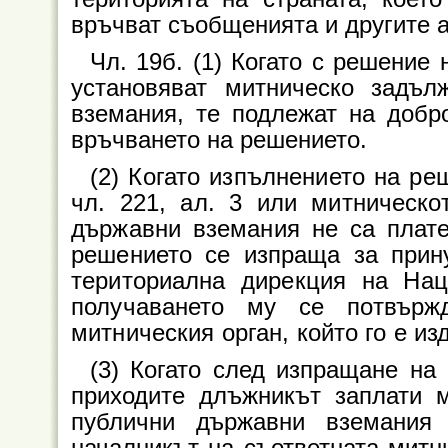
връчват съобщенията и другите 
Чл. 19б. (1) Когато с решение
установяват митническо задъл
вземания, те подлежат на добр
връчването на решението.
(2) Когато изпълнението на ре
чл. 221, ал. 3 или митническо
държавни вземания не са плате
решението се изпраща за прин
териториална дирекция на Нац
получаването му се потвърж
митническия орган, който го е из
(3) Когато след изпращане на
приходите длъжникът заплати м
публични държавни вземания
началникът на съответната митн