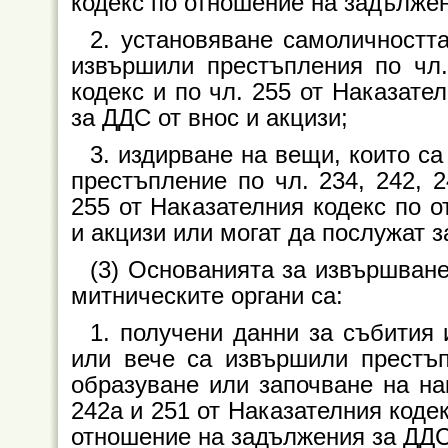
кодекс по отношение на задължен
2. установяване самоличностт
извършили престъпления по чл.
кодекс и по чл. 255 от Наказате
за ДДС от внос и акцизи;
3. издирване на вещи, които с
престъпление по чл. 234, 242, 2
255 от Наказателния кодекс по 
и акцизи или могат да послужат з
(3) Основанията за извършване
митническите органи са:
1. получени данни за събития 
или вече са извършили престъп
образуване или започване на нак
242а и 251 от Наказателния кодек
отношение на задължения за ДДС 