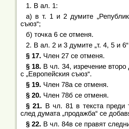
1. В ал. 1:
а) в т. 1 и 2 думите „Републи
съюз“;
б) точка 6 се отменя.
2. В ал. 2 и 3 думите „т. 4, 5 и 6“
§ 17.
Член 27 се отменя.
§ 18.
В чл. 34, изречение второ
с „Европейския съюз“.
§ 19.
Член 78а се отменя.
§ 20.
Член 78б се отменя.
§ 21.
В чл. 81 в текста преди 
след думата „продажба“ се добав
§ 22.
В чл. 84в се правят след