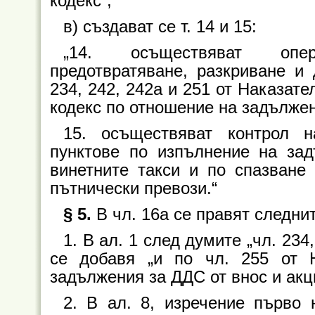
кодекс“;
в) създават се т. 14 и 15:
„14. осъществяват опер
предотвратяване, разкриване и
234, 242, 242а и 251 от Наказате
кодекс по отношение на задължен
15. осъществяват контрол на
пунктове по изпълнение на за
винетните такси и по спазване
пътнически превози.“
§ 5.
В чл. 16а се правят следни
1. В ал. 1 след думите „чл. 234
се добавя „и по чл. 255 от 
задължения за ДДС от внос и акц
2. В ал. 8, изречение първо 