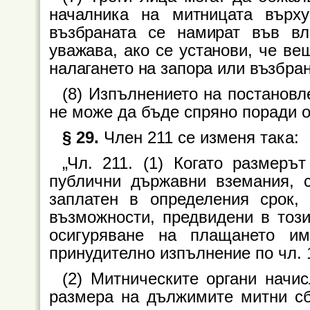
началника на митницата върх
възбраната се намират във в
уважава, ако се установи, че ве
налагането на запора или възбран
(8) Изпълнението на постановле
не може да бъде спряно поради о
§ 29.
Член 211 се изменя така:
„Чл. 211. (1) Когато размеръ
публични държавни вземания, с
заплатен в определения срок, 
възможности, предвидени в този
осигуряване на плащането и
принудително изпълнение по чл. 1
(2) Митническите органи начи
размера на дължимите митни сб