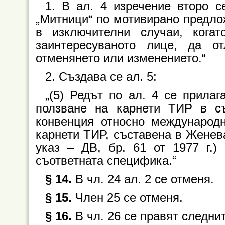
1. В ал. 4 изречение второ с
„Митници“ по мотивирано предло
в изключителни случаи, когат
заинтересуваното лице, да 
отменянето или изменението.“
2. Създава се ал. 5:
„(5) Редът по ал. 4 се прила
ползване на карнети ТИР в съ
конвенция относно международн
карнети ТИР, съставена в Женева
указ – ДВ, бр. 61 от 1977 г.) 
съответната специфика.“
§ 14.
В чл. 24 ал. 2 се отменя.
§ 15.
Член 25 се отменя.
§ 16.
В чл. 26 се правят следни