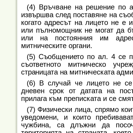
(4) Връчване на решение по а
извършва след поставяне на съоб
когато адресът на лицето не е и
или пълномощник не могат да б
или на постоянния им адрес
митническите органи.
(5) Съобщението по ал. 4 се 
съответното митническо учр
страницата на митническата адми
(6) В случай че лицето не с
дневен срок от датата на пос
прилага към преписката и се смя
(7) Физически лица, спрямо коит
уведомени, и които пребивава
чужбина, са длъжни да посо
територията на страната, коет