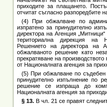
приходите за плащането. Пост
отчитат съгласно разпоредбите н
(4) При обжалване по админи
изпратено за принудително изпъ
директора на Агенция „Митници“
териториална дирекция на Н
Решението на директора на А
обжалваното решение като неза
прекратяване на производството 
от Националната агенция за прих
(5) При обжалване по съдебен 
принудително изпълнение по ре
решение се изпраща до комп
Националната агенция за приходи
§ 13.
В чл. 21 се правят следни