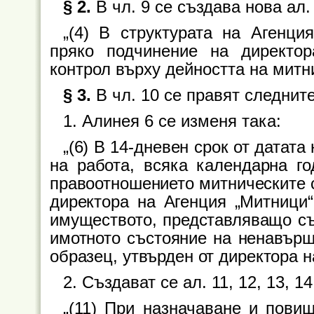
§ 2.
В чл. 9 се създава нова ал. 
„(4) В структурата на Агенци
пряко подчинение на директо
контрол върху дейността на митн
§ 3.
В чл. 10 се правят следнит
1. Алинея 6 се изменя така:
„(6) В 14-дневен срок от датат
на работа, всяка календарна г
правоотношението митническите 
директора на Агенция „Митници“
имуществото, представляващо съ
имотното състояние на ненавърш
образец, утвърден от директора н
2. Създават се ал. 11, 12, 13, 14
„(11) При назначаване и пови