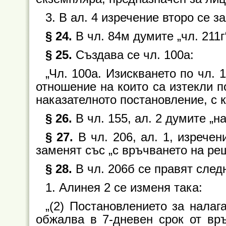
3. В ал. 4 изречение второ се з
§ 24.
В чл. 84м думите „чл. 211г“
§ 25.
Създава се чл. 100а:
„Чл. 100а. Изискването по чл. 1
отношение на които са изтекли п
наказателното постановление, с к
§ 26.
В чл. 155, ал. 2 думите „н
§ 27.
В чл. 206, ал. 1, изречен
заменят със „с връчването на реш
§ 28.
В чл. 206б се правят сле
1. Алинея 2 се изменя така:
„(2) Постановлението за нала
обжалва в 7-дневен срок от вр