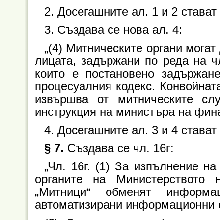
2. Досегашните ал. 1 и 2 стават 
3. Създава се нова ал. 4:
„(4) Митническите органи могат
лицата, задържани по реда на ч
които е постановено задържан
процесуалния кодекс. Конвойната
извършва от митническите сл
инструкция на министъра на фина
4. Досегашните ал. 3 и 4 стават 
§ 7.
Създава се чл. 16г:
„Чл. 16г. (1) За изпълнение 
органите на Министерството
„Митници“ обменят информа
автоматизирани информационни 