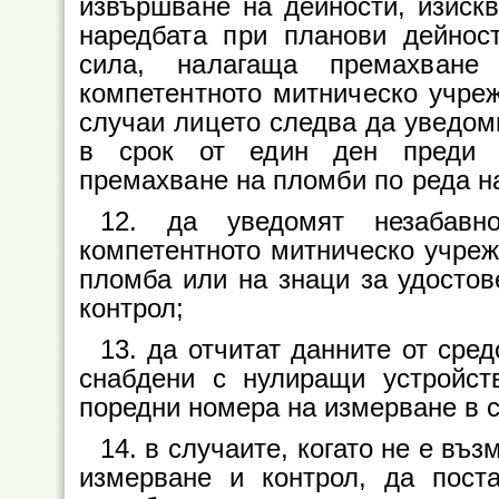
извършване на дейности, изиск
наредбата при планови дейнос
сила, налагаща премахване
компетентното митническо учреж
случаи лицето следва да уведом
в срок от един ден преди и
премахване на пломби по реда н
12. да уведомят незабавн
компетентното митническо учреж
пломба или на знаци за удостов
контрол;
13. да отчитат данните от сред
снабдени с нулиращи устройс
поредни номера на измерване в с
14. в случаите, когато не е въ
измерване и контрол, да пост