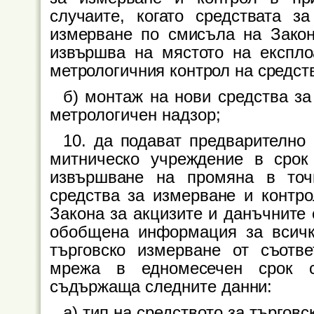
случаите, когато средствата з
измерване по смисъла на Закон
извършва на мястото на експло
метрологичния контрол на средст
б) монтаж на нови средства за
метрологичен надзор;
10. да подават предварително
митническо учреждение в срок
извършване на промяна в точ
средства за измерване и контрол
Закона за акцизите и данъчните 
обобщена информация за всичк
търговско измерване от съотве
мрежа в едномесечен срок с
съдържаща следните данни:
а) тип на средството за търговс