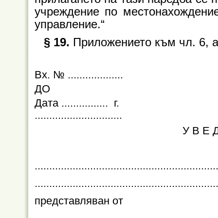
учреждение по местонахождение
управление.“
§ 19.
Приложението към чл. 6, а
Вх. № ...................
ДО
Дата ................ г.
..............................
У В Е 
.........................................................
..............................................................
представляван от