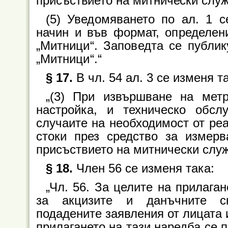
присъствието на митнически служи
(5) Уведомяването по ал. 1 
начин и във формат, определен
„Митници“. Заповедта се публик
„Митници“.“
§ 17.
В чл. 54 ал. 3 се изменя т
„(3) При извършване на метр
настройка, и техническо обсл
случаите на необходимост от ре
стоки през средство за измер
присъствието на митнически служ
§ 18.
Член 56 се изменя така:
„Чл. 56. За целите на прилаган
за акцизите и данъчните ск
подадените заявления от лицата 
прилагането на тази наредба се 