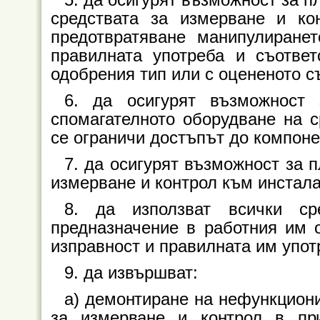
5. да осигурят възможност за 
средствата за измерване и к
предотвратяване манипулиране
правилната употреба и съответ
одобрения тип или с оцененото с
6. да осигурят възможност
спомагателното оборудване на с
се ограничи достъпът до компонен
7. да осигурят възможност за 
измерване и контрол към инстал
8. да използват всички с
предназначение в работния им о
изправност и правилната им упот
9. да извършват:
а) демонтиране на нефункцион
за измерване и контрол в при