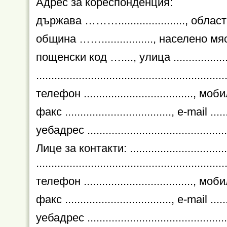
Адрес за кореспонденция:
държава ………......................, област .......
община ……................., населено място ...
пощенски код …...., улица ..................... .
...........................................................
телефон ...................................., мобиле
факс ..................................., е-mail ........
уебадрес ................................................
Лице за контакти: ...............................
..............................................................
телефон ...................................., мобиле
факс ..................................., е-mail ........
уебадрес ................................................