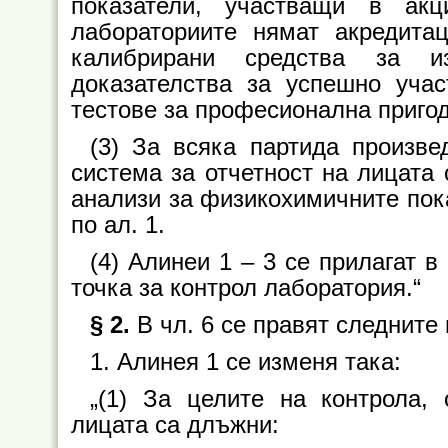
показатели, участващи в акц
лабораториите нямат акредит
калибрирани средства за и
доказателства за успешно уча
тестове за професионална пригод
(3) За всяка партида произве
система за отчетност на лицата
анализи за физикохимичните пока
по ал. 1.
(4) Алинеи 1 – 3 се прилагат в
точка за контрол лаборатория.“
§ 2.
В чл. 6 се правят следните
1. Алинея 1 се изменя така:
„(1) За целите на контрола,
лицата са длъжни: