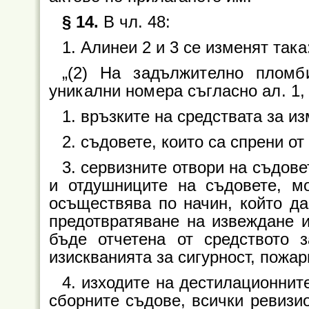
§ 14.
В чл. 48:
1. Алинеи 2 и 3 се изменят така
„(2) На задължително пломб
уникални номера съгласно ал. 1,
1. връзките на средствата за и
2. съдовете, които са спрени от
3. сервизните отвори на съдове
и отдушниците на съдовете, м
осъществява по начин, който да
предотвратяване на извеждане и
бъде отчетена от средството 
изискванията за сигурност, пожар
4. изходите на дестилационнит
сборните съдове, всички ревизио