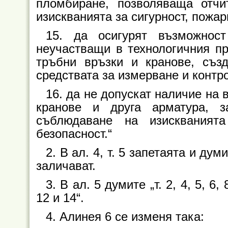
пломбиране, позволяваща отч
изискванията за сигурност, пожар
15. да осигурят възможнос
неучастващи в технологичния пр
тръбни връзки и кранове, съз
средствата за измерване и контр
16. да не допускат наличие на 
кранове и друга арматура, з
съблюдаване на изискваният
безопасност.“
2. В ал. 4, т. 5 запетаята и ду
заличават.
3. В ал. 5 думите „т. 2, 4, 5, 6, 
12 и 14“.
4. Алинея 6 се изменя така: