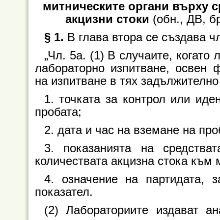
митническите органи върху с
акцизни стоки
(обн., ДВ, бр.
§ 1.
В глава втора се създава чл
„Чл. 5а. (1) В случаите, когато
лабораторно изпитване, освен 
на изпитване в тях задължително
1. точката за контрол или иде
пробата;
2. дата и час на вземане на про
3. показанията на средства
количествата акцизна стока към 
4. означение на партидата, 
показател.
(2) Лабораториите издават а