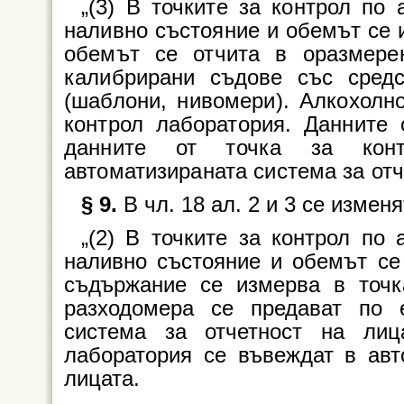
„(3) В точките за контрол по 
наливно състояние и обемът се и
обемът се отчита в оразмер
калибрирани съдове със сред
(шаблони, нивомери). Алкохолн
контрол лаборатория. Данните 
данните от точка за кон
автоматизираната система за отч
§ 9.
В чл. 18 ал. 2 и 3 се изменя
„(2) В точките за контрол по 
наливно състояние и обемът се
съдържание се измерва в точк
разходомера се предават по 
система за отчетност на лиц
лаборатория се въвеждат в авт
лицата.