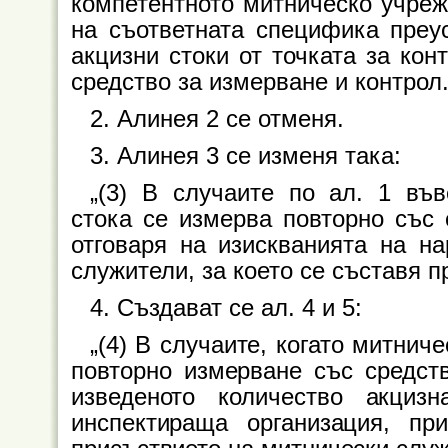
компетентното митническо учреж
на съответната специфика преу
акцизни стоки от точката за кон
средство за измерване и контрол.
2. Алинея 2 се отменя.
3. Алинея 3 се изменя така:
„(3) В случаите по ал. 1 във
стока се измерва повторно със 
отговаря на изискванията на на
служители, за което се съставя п
4. Създават се ал. 4 и 5:
„(4) В случаите, когато митнич
повторно измерване със средств
изведеното количество акциз
инспектираща организация, пр