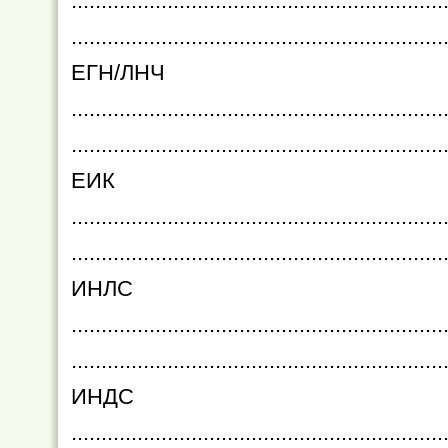
.............................................................
..............................................................
ЕГН/ЛНЧ
..............................................................
..............................................................
ЕИК
..............................................................
..............................................................
ИНЛС
..............................................................
..............................................................
ИНДС
.............................................................