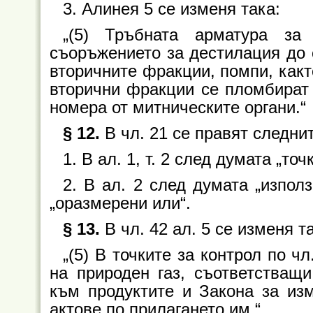
3. Алинея 5 се изменя така:
„(5) Тръбната арматура за
съоръжението за дестилация до 
вторичните фракции, помпи, какт
вторични фракции се пломбират 
номера от митническите органи.“
§ 12.
В чл. 21 се правят следни
1. В ал. 1, т. 2 след думата „точ
2. В ал. 2 след думата „изпол
„оразмерени или“.
§ 13.
В чл. 42 ал. 5 се изменя т
„(5) В точките за контрол по ч
на природен газ, съответстващи
към продуктите и Закона за из
актове по прилагането им.“