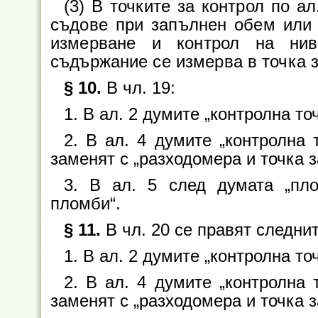
(3) В точките за контрол по ал
съдове при запълнен обем или 
измерване и контрол на нив
съдържание се измерва в точка з
§ 10.
В чл. 19:
1. В ал. 2 думите „контролна точ
2. В ал. 4 думите „контролна 
заменят с „разходомера и точка з
3. В ал. 5 след думата „пло
пломби“.
§ 11.
В чл. 20 се правят следни
1. В ал. 2 думите „контролна точ
2. В ал. 4 думите „контролна 
заменят с „разходомера и точка з