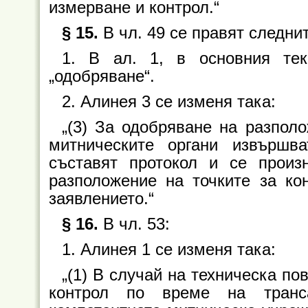
измерване и контрол.“
§ 15.
В чл. 49 се правят следни
1. В ал. 1, в основния тек
„одобряване“.
2. Алинея 3 се изменя така:
„(3) За одобряване на разполо
митническите органи извършва
съставят протокол и се произ
разположение на точките за ко
заявлението.“
§ 16.
В чл. 53:
1. Алинея 1 се изменя така:
„(1) В случай на техническа по
контрол по време на транса