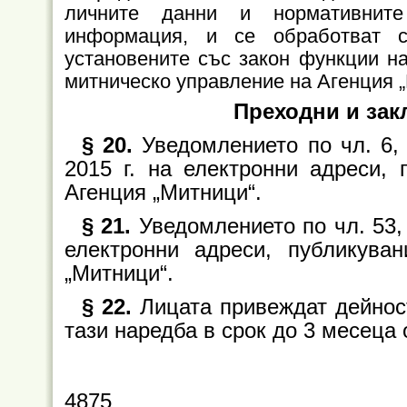
личните данни и нормативните
информация, и се обработват 
установените със закон функции н
митническо управление на Агенция „М
Преходни и за
§ 20.
Уведомлението по чл. 6, 
2015 г. на електронни адреси, 
Агенция „Митници“.
§ 21.
Уведомлението по чл. 53, 
електронни адреси, публикува
„Митници“.
§ 22.
Лицата привеждат дейност
тази наредба в срок до 3 месеца 
4875