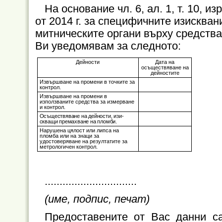
На основание чл. 6, ал. 1, т. 10, и
от 2014 г. за специфичните изискван
митническите органи върху средства
Ви уведомявам за следното:
Дейности
Дата на
осъществяване на
дейностите
Извършване на промени в точките за
контрол.
Извършване на промени в
използваните средства за измерване
и контрол.
Осъществяване на дейности, изи­
скващи премахване на пломби.
Нарушена цялост или липса на
пломба или на знаци за
удостоверяване на резултатите за
метрологичен контрол.
...............................
(име, подпис, печат)
Предоставените от Вас данни с