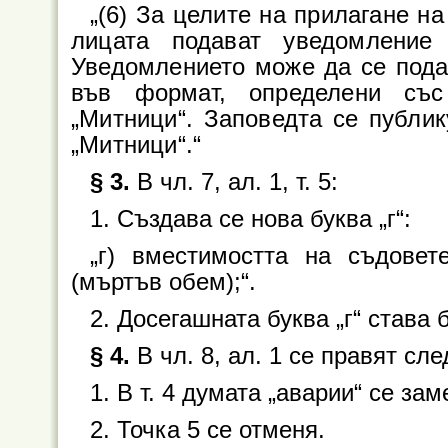
„(6) За целите на прилагане на 
лицата подават уведомление
Уведомлението може да се подав
във формат, определени със
„Митници“. Заповедта се публик
„Митници“.“
§ 3.
В чл. 7, ал. 1, т. 5:
1. Създава се нова буква „г“:
„г) вместимостта на съдовет
(мъртъв обем);“.
2. Досегашната буква „г“ става б
§ 4.
В чл. 8, ал. 1 се правят сл
1. В т. 4 думата „аварии“ се за
2. Точка 5 се отменя.