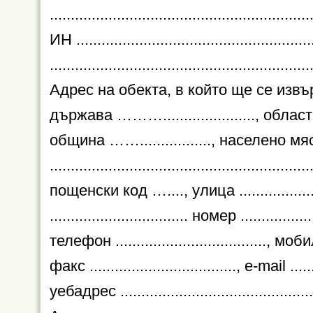
..............................................................
ИН ........................................................
..............................................................
Адрес на обекта, в който ще се изв
държава ………......................, област .......
община ……................., населено място ..
..............................................................
пощенски код …...., улица ..................... .
................................. номер ...................
телефон ...................................., мобиле
факс ..................................., е-mail ........
уебадрес ................................................