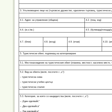
3. Упълномощено лице на (търговско дружество, едноличен търговец, туристическо 
4.1. Адрес на управление (община)
4.2. (пощ. код)
4.4. (ж.к./кв.)
4.5. (булевард/площад/у
4.7. (блок)
4.8. (вход)
4.9. (етаж)
4.10. (ап
5. Туристически обект, подлежащ на категоризиране
5.1. Местонахождение на туристическия обект (планина, местност, населено място, 
5.2. Вид на обекта (моля, посочете с „х“):
– туристическа хижа
– туристически учебен център
– туристическа спалня
5.3. Категория, за която се кандидатства (моля, посочете с „х“):
– „Един еделвайс“
– „Два еделвайса“
– „Три еделвайса“