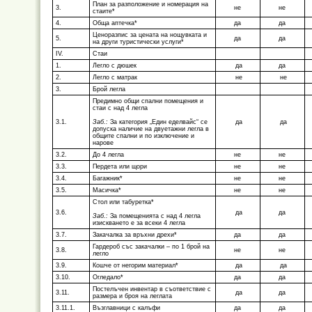
План за разположение и номерация на
3.
не
не
стаите*
4.
Обща аптечка*
да
да
Ценоразпис за цената на нощувката и
5.
да
да
на други туристически услуги*
IV.
Стаи
1.
Легло с дюшек
да
да
2.
Легло с матрак
не
не
3.
Брой легла
Предимно общи спални помещения и
стаи с над 4 легла
3.1.
Заб.:
За категория „Един еделвайс“ се
да
да
допуска наличие на двуетажни легла в
общите спални и по изключение и
нарове
3.2.
До 4 легла
не
не
3.3.
Пердета или щори
не
не
3.4.
Багажник*
не
не
3.5.
Масичка*
не
не
Стол или табуретка*
3.6.
да
да
Заб.:
За помещенията с над 4 легла
изискването е за всеки 4 легла
3.7.
Закачалка за връхни дрехи*
да
да
Гардероб със закачалки – по 1 брой на
3.8.
не
не
легло
3.9.
Кошче от негорим материал*
да
да
3.10.
Огледало*
да
да
Постелъчен инвентар в съответствие с
3.11.
да
да
размера и броя на леглата
3.11.1.
Възглавници с калъфи
да
да