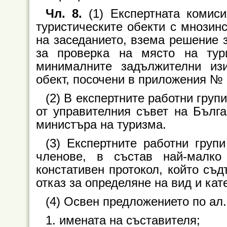
Чл. 8.
(1) Експертната комис
туристическите обекти с мнозинс
на заседанието, взема решение з
за проверка на място на тур
минималните задължителни изи
обект, посочени в приложения № 
(2) В експертните работни групи
от управителния съвет на Бълга
министъра на туризма.
(3) Експертните работни груп
членове, в състав най-малк
констативен протокол, който съ
отказ за определяне на вид и кат
(4) Освен предложението по ал.
1. имената на съставителя;