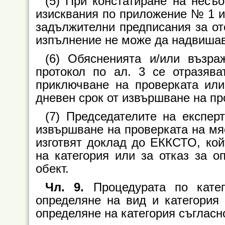
(5) При констатиране на несъ
изисквания по приложение № 1 и
задължителни предписания за отс
изпълнение не може да надвишав
(6) Обясненията и/или възра
протокол по ал. 3 се отразяв
приключване на проверката ил
дневен срок от извършване на пр
(7) Председателите на експер
извършване на проверката на мяс
изготвят доклад до ЕККСТО, ко
на категория или за отказ за о
обект.
Чл. 9.
Процедурата по кате
определяне на вид и категория 
определяне на категория съгласно