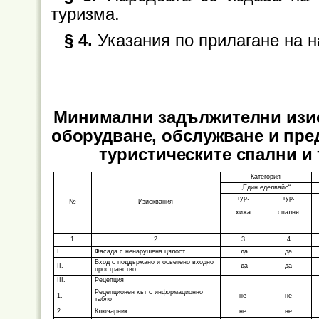
туризма.
§ 4.
Указания по прилагане на 
Минимални задължителни изис
оборудване, обслужване и пред
туристическите спални и
Категория
„Един еделвайс“
тур.
тур.
№
Изисквания
хижа
спалня
1
2
3
4
I.
Фасада с ненарушена цялост
да
да
Вход с поддържано и осветено входно
II.
да
да
пространство
III.
Рецепция
Рецепционен кът с информационно
1.
не
не
табло
2.
Ключарник
не
не