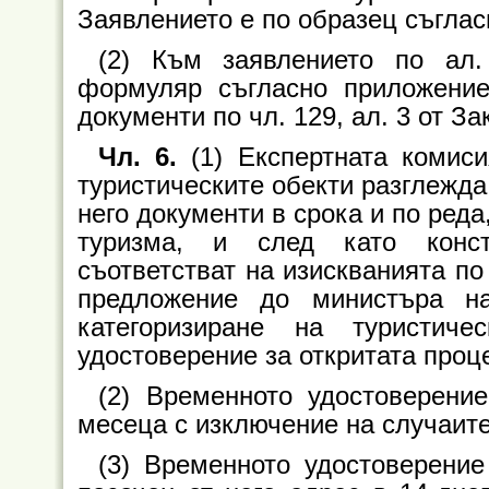
Заявлението е по образец съгла
(2) Към заявлението по ал.
формуляр съгласно приложен
документи по чл. 129, ал. 3 от За
Чл. 6.
(1) Експертната комис
туристическите обекти разглежда
него документи в срока и по реда,
туризма, и след като конст
съответстват на изискванията по
предложение до министъра н
категоризиране на туристич
удостоверение за откритата проц
(2) Временното удостоверени
месеца с изключение на случаите 
(3) Временното удостоверени