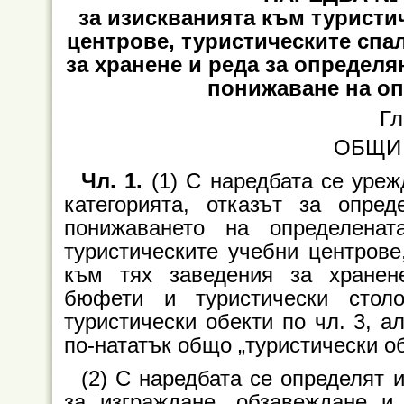
за изискванията към туристи
центрове, туристическите спа
за хранене и реда за определян
понижаване на оп
Гл
ОБЩИ
Чл. 1.
(1) С наредбата се уреж
категорията, отказът за опред
понижаването на определенат
туристическите учебни центрове
към тях заведения за хранене
бюфети и туристически стол
туристически обекти по чл. 3, ал
по-нататък общо „туристически об
(2) С наредбата се определят
за изграждане, обзавеждане и