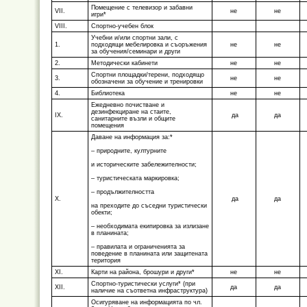
Помещение с телевизор и забавни
VII.
не
не
игри*
VIII.
Спортно-учебен блок
Учебни и/или спортни зали, с
1.
подходящи мебелировка и съоръжения
не
не
за обучения/семинари и други
2.
Методически кабинети
не
не
Спортни площадки/терени, подходящо
3.
не
не
обозначени за обучение и тренировки
4.
Библиотека
не
не
Ежедневно почистване и
дезинфекциране на стаите,
IХ.
да
да
санитарните възли и общите
помещения
Даване на информация за:*
– природните, културните
и историческите забележителности;
– туристическата маркировка;
– продължителността
Х.
да
да
на преходите до съседни туристически
обекти;
– необходимата екипировка за излизане
в планината;
– правилата и ограниченията за
поведение в планината или защитената
територия
ХI.
Карти на района, брошури и други*
не
не
Спортно-туристически услуги* (при
XII.
да
да
наличие на съответна инфраструктура)
Осигуряване на информацията по чл.