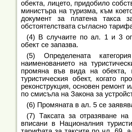
обекта, лицето, придобило собст
министъра на туризма, към което
документ за платена такса 
обстоятелствата съгласно тарифат
(4) В случаите по ал. 1 и 3 о
обект се запазва.
(5) Определената катего
наименованието на туристическ
промяна във вида на обекта, 
туристическия обект, когато п
реконструкция, основен ремонт и
по смисъла на Закона за устройс
(6) Промяната в ал. 5 се заявява
(7) Таксата за отразяване на
вписани в Националния туристи
тарифата за таксите по чл. 69, а