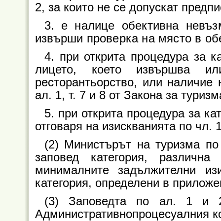
2, за които не се допускат предп
3. е налице обективна невъз
извърши проверка на място в об
4. при открита процедура за к
лицето, което извършва и
ресторантьорство, или наличие н
ал. 1, т. 7 и 8 от Закона за туризм
5. при открита процедура за ка
отговаря на изискванията по чл. 11
(2) Министърът на туризма п
заповед категория, различна
минималните задължителни изи
категория, определени в прилож
(3) Заповедта по ал. 1 и
Административнопроцесуалния к