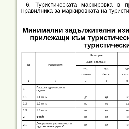
6. Туристическата маркировка в 
Правилника за маркировката на турист
Минимални задължителни изис
прилежащи към туристическ
туристическ
Категория
„Един еделвайс“
№
Изисквания
тур.
тур.
тур
столова
бюфет
стол
1
2
3
4
5
Площ на едно място за
1.
сядане:
1.1.
1.1 кв. м
да
да
не
1.2.
1.2 кв. м
не
не
да
1.3.
1.4 кв. м
не
не
не
2.
Фоайе
не
не
не
Декоративна растителност и
2.1.
не
не
не
художествена украса*