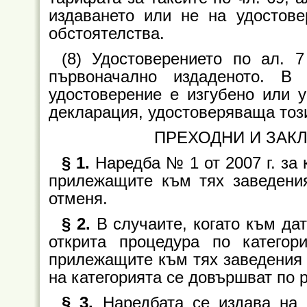
издаването или не на удостове
обстоятелства.
(8) Удостоверението по ал. 
първоначално издаденото. В
удостоверение е изгубено или 
декларация, удостоверяваща тоз
ПРЕХОДНИ И ЗАК
§ 1.
Наредба № 1 от 2007 г. за 
прилежащите към тях заведения 
отменя.
§ 2.
В случаите, когато към да
открита процедура по категор
прилежащите към тях заведения 
на категорията се довършват по р
§ 3.
Наредбата се издава на о