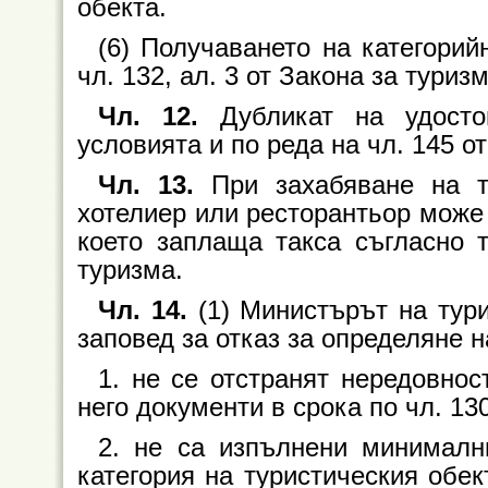
обекта.
(6) Получаването на категори
чл. 132, ал. 3 от Закона за туризм
Чл. 12.
Дубликат на удостов
условията и по реда на чл. 145 о
Чл. 13.
При захабяване на та
хотелиер или ресторантьор може 
което заплаща такса съгласно т
туризма.
Чл. 14.
(1) Министърът на тур
заповед за отказ за определяне на
1. не се отстранят нередовно
него документи в срока по чл. 130
2. не са изпълнени минималн
категория на туристическия обе