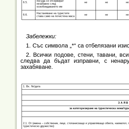
посуда се отсервират
6.5.
не
не
не
незабавно след
освобождаването им
Настаняване на туристите
6.6.
не
не
не
става само на почистена маса
Забележки:
1. Със символа „*“ са отбелязани изи
2. Всички подове, стени, тавани, в
следва да бъдат изправни, с ненар
захабяване.
1. Вх. №/дата
З А Я В 
за категоризиране на туристическа хижа/тур
2.1. От (имена – собственик, лице, стопанисващо и управляващо обекта, наемател, 
туристическо дружество)