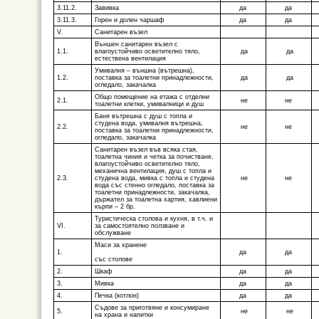
3.11.2.
Завивка
да
да
3.11.3.
Горен и долен чаршаф
да
да
V.
Санитарен възел
Външен санитарен възел с
1.1.
влагоустойчиво осветително тяло,
да
да
естествена вентилация
Умивалня – външна (вът­решна),
1.2.
поставка за тоалетни принадлежности,
да
да
огледало, закачалка
Общо помещение на етажа с отделни
2.1.
не
не
тоалетни клетки, умивалници и душ
Баня вътрешна с душ с топла и
студена вода, умивалня вътрешна,
2.2.
не
не
поставка за тоалетни принадлежности,
огледало, закачалка
Санитарен възел във всяка стая,
тоалетна чиния и четка за почистване,
влаго­устойчиво осветително тяло,
механична вентилация, душ с топла и
2.3.
студена вода, мивка с топла и студена
не
не
вода със стенно огледало, поставка за
тоалетни принадлежности, закачалка,
държател за тоалетна хартия, хавлиени
кърпи – 2 бр.
Туристическа столова и кухня, в т.ч. и
VI.
за самостоятелно ползване и
обслужване
Маси за хранене
1.
да
да
със столове
2.
Шкаф
да
да
3.
Мивка
да
да
4.
Печка (котлон)
да
да
Съдове за приготвяне и консумиране
5.
не
не
на храна и напитки