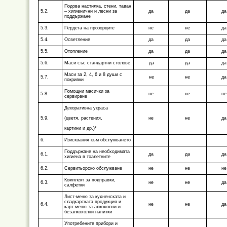
Подова настилка, стени, таван
5.2.
– хигиенични и лесни за
да
да
да
поддържане
5.3.
Пердета на прозорците
не
не
да
5.4.
Осветление
да
да
да
5.5.
Отопление
да
да
да
5.6.
Маси със стандартни столове
да
да
да
Маси за 2, 4, 6 и 8 души с
5.7.
не
не
да
покривки
Помощни масички за
5.8.
не
не
не
сервиране
Декоративна украса
5.9.
(цветя, растения,
не
не
да
картини и др.)*
6.
Изисквания към обслужването
Поддържане на необходимата
6.1.
да
да
да
хигиена в тоалетните
6.2.
Сервитьорско обслужване
не
не
не
Комплект за подправки,
6.3.
не
не
да
салфетки
Лист-меню за кухненската и
сладкарската продукция и
6.4.
не
не
да
карт-меню за алкохолни и
безалкохолни напитки
Употребените прибори и