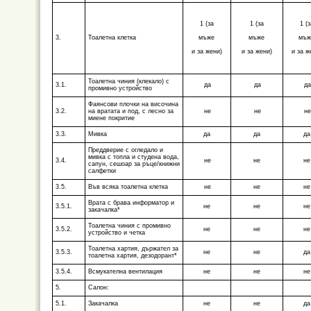
1 (за
1 (за
1 (з
3.
Тоалетна клетка
мъже
мъже
мъж
и за жени)
и за жени)
и за ж
Тоалетна чиния (клекало) с
3.1.
да
да
д
промивно устройство
Фаянсови плочки на височина
3.2.
на вратата и под, с лесно за
не
не
н
миене покритие
3.3.
Мивка
да
да
да
Преддверие с огледало и
мивка с топла и студена вода,
3.4.
не
не
не
сапун, сешоар за ръце/книжни
салфетки
3.5.
Във всяка тоалетна клетка
не
не
не
Врата с брава информатор и
3.5.1.
не
не
не
закачалка*
Тоалетна чиния с промивно
3.5.2.
не
не
не
устройство и четка
Тоалетна хартия, държател за
3.5.3.
не
не
да
тоалетна хартия, дезодорант*
3.5.4.
Всмукателна вентилация
не
не
не
5.
Салон:
5.1.
Закачалка
не
не
да