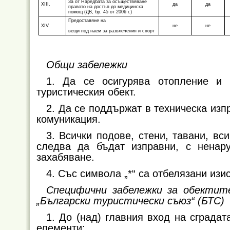
3а от Наредбата за осъществяване
XIII.
да
да
правото на достъп до медицинска
помощ (ДВ, бр. 45 от 2006 г.)
Предоставяне на
XIV.
не
не
вещи под наем за развлечения и спорт
Общи забележки
1. Да се осигурява отопление и 
туристическия обект.
2. Да се поддържат в техническа изп
комуникация.
3. Всички подове, стени, тавани, в
следва да бъдат изправни, с ненар
захабяване.
4. Със символа „*“ са отбелязани изи
Специфични забележки за обектит
„Български туристически съюз“ (БТС)
1. До (над) главния вход на сграда
елементи: