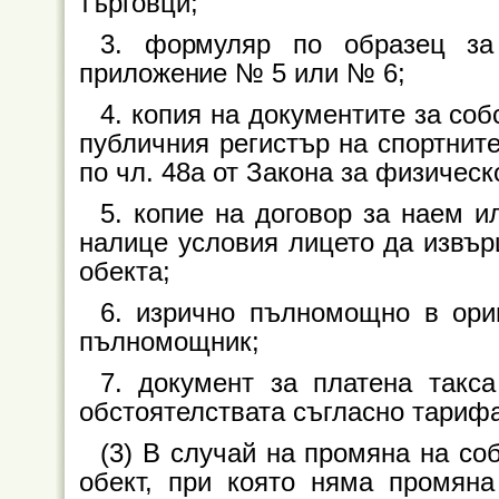
търговци;
3. формуляр по образец за 
приложение № 5 или № 6;
4. копия на документите за соб
публичния регистър на спортните
по чл. 48а от Закона за физическ
5. копие на договор за наем ил
налице условия лицето да извър
обекта;
6. изрично пълномощно в ориг
пълномощник;
7. документ за платена такс
обстоятелствата съгласно тарифат
(3) В случай на промяна на со
обект, при която няма промяна