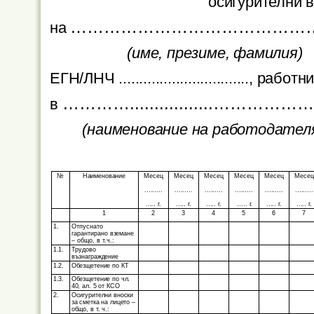
осигурителни в
……………………………………
на
(име, презиме, фамилия)
ЕГН/ЛНЧ ................................, раб
…………
.................
………………
в
(наименование на работодател
№
Наименование
Месец
Месец
Месец
Месец
Месец
Месец
.........
.........
.........
.........
.........
.........
..... г.
..... г.
..... г.
..... г.
..... г.
..... г.
1
2
3
4
5
6
7
1.
Отпуснато
гарантирано
вземане
– общо, в т.ч.:
1.1.
Трудово
възнаграждение
1.2.
Обезщетение по КТ
1.3.
Обезщетение по чл.
40, ал. 5 от КСО
2.
Осигурителни вноски
за сметка на лицето
–
общо, в т. ч.: