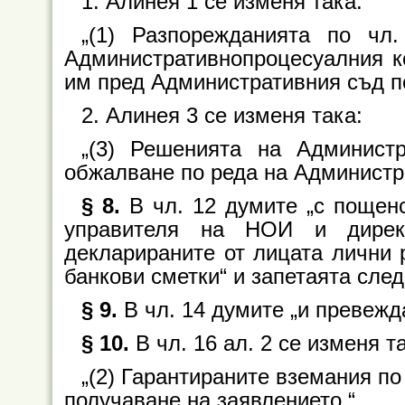
1. Алинея 1 се изменя така:
„(1) Разпорежданията по чл
Административнопроцесуалния ко
им пред Административния съд п
2. Алинея 3 се изменя така:
„(3) Решенията на Админист
обжалване по реда на Администр
§ 8.
В чл. 12 думите „с пощенс
управителя на НОИ и дирек
декларираните от лицата лични 
банкови сметки“ и запетаята след
§ 9.
В чл. 14 думите „и превежд
§ 10.
В чл. 16 ал. 2 се изменя т
„(2) Гарантираните вземания по
получаване на заявлението.“