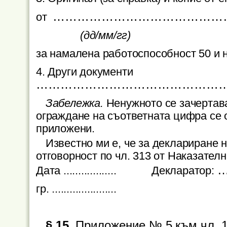
……………………………………
от
(дд/мм/гг)
за намалена работоспособност 50 и н
4. Други документи
………………………………………
Забележка.
Ненужното се зачертав
ограждане на съответната цифра се 
приложени.
Известно ми е, че за деклариране 
отговорност по чл. 313 от Наказателн
Дата ..................
Декларатор:
гр. ......................
§ 15.
Приложение № 5 към чл. 1