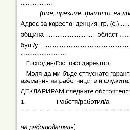
..................
(име, презиме, фамилия на л
Адрес за кореспонденция: гр. (с.).............
…
община ............................, област
………………………………
бул./ул.
…………………
Господин/Госпожо директор,
Моля да ми бъде отпуснато гарант
вземания на работниците и служите
ДЕКЛАРИРАМ следните обстоятелст
1. Работя/работил
………………………………………
на работодателя)