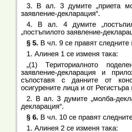
3. В ал. 3 думите „приета м
заявление-декларация“.
4. В ал. 4 думите „постъпи
„постъпилото заявление-декларац
§ 5.
В чл. 9 се правят следните
1. Алинея 1 се изменя така:
„(1) Териториалното поде
заявление-декларация и прил
съпоставя с данните от конс
осигурените лица и от Регистъра 
2. В ал. 3 думите „молба-декл
декларация“.
§ 6.
В чл. 10 се правят следнит
1. Алинея 2 се изменя така: