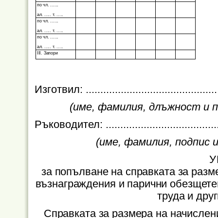
по чл. ......
ал. ..... т. .....
по чл. ......
ал. ..... т. .....
по чл. ......
ал. ..... т. .....
ІІІ. Запори
Изготвил: ...................
..........................
(име, фамилия, длъжност и п
Ръководител:
......................................
(име, фамилия, подпис 
У
за попълване на справката за разм
възнаграждения и парични обезщете
труда и дру
Справката за размера на начислен