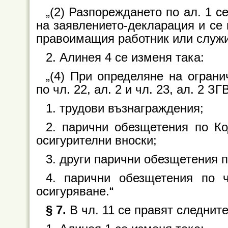
„(2) Разпореждането по ал. 1 с
на заявлението-декларация и се
правоимащия работник или служит
2. Алинея 4 се изменя така:
„(4) При определяне на огран
по чл. 22, ал. 2 и чл. 23, ал. 2 
1. трудови възнаграждения;
2. парични обезщетения по Ко
осигурителни вноски;
3. други парични обезщетения п
4. парични обезщетения по ч
осигуряване.“
§ 7.
В чл. 11 се правят следнит