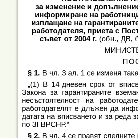
за изменение и допълнение
информиране на работницит
изплащане на гарантиранит
работодателя, приета с По
съвет от 2004 г.
(обн., ДВ, б
МИНИСТ
ПО
§ 1.
В чл. 3 ал. 1 се изменя така
„(1) В 14-дневен срок от впи
Закона за гарантираните взема
несъстоятелност на работодат
работодателят е длъжен да инфо
датата на вписването и за реда 
по ЗГВРСНР.“
§ 2.
В чл. 4 се правят следните