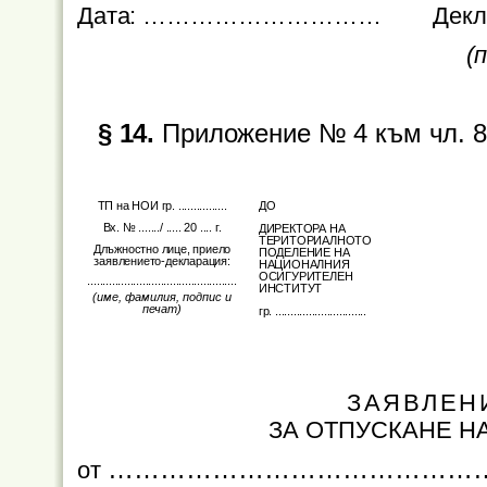
Дата:
…………………………
Декл
(п
§ 14.
Приложение № 4 към чл. 8, 
ТП на НОИ гр. ................
ДО
Вх. № ......./ ..... 20 .... г.
ДИРЕКТОРА НА
ТЕРИТОРИАЛНОТО
Длъжностно лице, приело
ПОДЕЛЕНИЕ НА
заявлението-декларация:
НАЦИОНАЛНИЯ
ОСИГУРИТЕЛЕН
.................................................
ИНСТИТУТ
(име, фамилия, подпис и
печат)
гр. ..............................
ЗАЯВЛЕН
ЗА ОТПУСКАНЕ Н
……………………………………
от