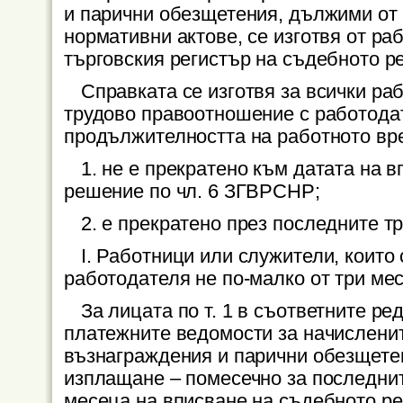
и парични обезщетения, дължими от 
нормативни актове, се изготвя от ра
търговския регистър на съдебното р
Справката се изготвя за всички раб
трудово правоотношение с работодат
продължителността на работното вре
1. не е прекратено към датата на 
решение по чл. 6 ЗГВРСНР;
2. е прекратено през последните т
І. Работници или служители, които
работодателя не по-малко от три ме
За лицата по т. 1 в съответните ре
платежните ведомости за начисленит
възнаграждения и парични обезщетен
изплащане – помесечно за последни
месеца на вписване на съдебното реш