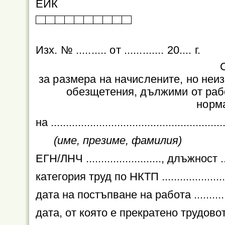
ЕИК
Изх. № .......... от ............. 20.... г.
за размера на начислените, но неи
обезщетения, дължими от рабо
норм
на ..........................................................
(име, презиме, фамилия)
ЕГН/ЛНЧ ........................., длъжност .......
категория труд по НКТП ...........................
дата на постъпване на работа ...............
дата, от която е прекратено трудовото п