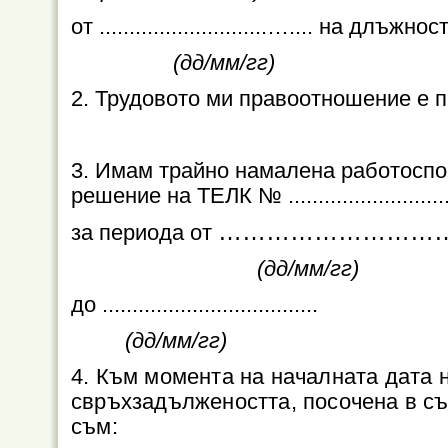
от ............................….... на длъжнос
(дд/мм/гг)
2. Трудовото ми правоотношение е прекратен
3. Имам трайно намалена работоспос
решение на ТЕЛК № .............................
………………………
за периода от
(дд/мм/гг)
до .................
..........
.........
(дд/мм/гг)
4. Към момента на началната дата 
свръхзадължеността, посочена в с
съм: