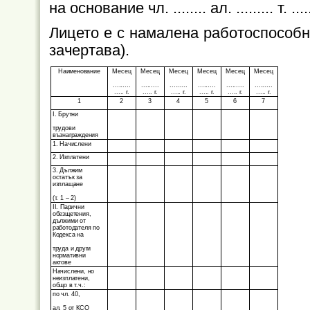
на основание чл. ........ ал. ......... т.
....
Лицето е с намалена работоспособно
зачертава).
Наименование
Месец
Месец
Месец
Месец
Месец
Месец
.........
.........
.........
.........
.........
.........
..... г.
..... г.
..... г.
..... г.
..... г.
..... г.
1
2
3
4
5
6
7
І. Брутни
трудови
възнаграждения
1. Начислени
2. Изплатени
3. Дължим
остатък за
изплащане
(т. 1 – 2)
ІІ. Парични
обезщетения,
дължими от
работодателя по
Кодекса на
труда и други
нормативни
актове
Начислени, но
неизплатени,
общо в т.ч.:
по чл. 40,
ал. 5 от КСО