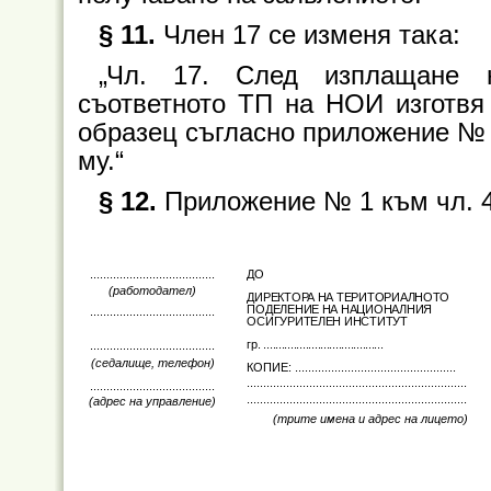
§ 11.
Член 17 се изменя така:
„Чл. 17. След изплащане 
съответното ТП на НОИ изготвя
образец съгласно приложение № 5
му.“
§ 12.
Приложение № 1 към чл. 4,
......................................
ДО
(работодател)
ДИРЕКТОРА НА ТЕРИТОРИАЛНОТО
ПОДЕЛЕНИЕ НА НАЦИОНАЛНИЯ
......................................
ОСИГУРИТЕЛЕН ИНСТИТУТ
гр. ........................................
......................................
(седалище, телефон)
КОПИЕ: .................................................
...............................................
......
..............
......................................
...............................................
......
..............
(адрес на управление)
(трите имена и адрес на лицето)