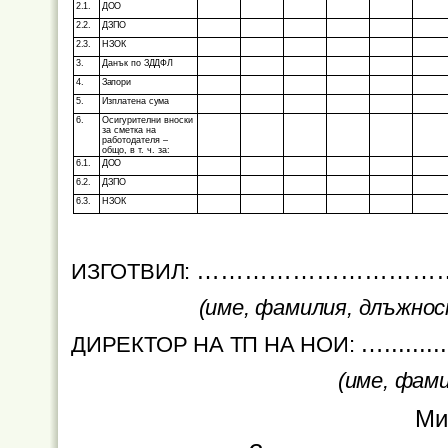
2.1.
ДОО
2.2.
ДЗПО
2.3.
НЗОК
3.
Данък по
ЗДДФЛ
4.
Запори
5.
Изплатена
сума
6.
Осигурителни вноски
за сметка на
работодателя –
общо, в т. ч. за:
6.1.
ДОО
6.2.
ДЗПО
6.3.
НЗОК
…………………………
ИЗГОТВИЛ:
(име, фамилия, длъжнос
…
.........
ДИРЕКТОР НА ТП НА НОИ:
(име, фами
Ми