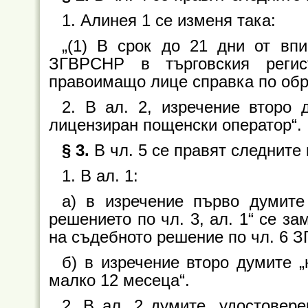
1. Алинея 1 се изменя така:
„(1) В срок до 21 дни от вп
ЗГВРСНР в търговския регис
правоимащо лице справка по обр
2. В ал. 2, изречение второ 
лицензиран пощенски оператор“.
§ 3.
В чл. 5 се правят следните
1. В ал. 1:
а) в изречение първо думите
решението по чл. 3, ал. 1“ се з
на съдебното решение по чл. 6 З
б) в изречение второ думите „
малко 12 месеца“.
2. В ал. 2 думите „удостовер