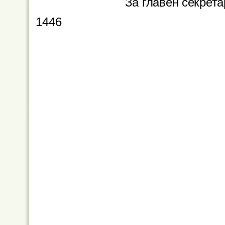
За главен секрет
1446