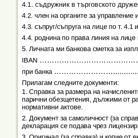
4.1. съдружник в търговското друже
4.2. член на органите за управление 
4.3. съпруг/съпруга на лице по т. 4.1 и
4.4. роднина по права линия на лице п
5. Личната ми банкова сметка за изп
…………………………………
IBAN
……………………...........
при банка
Прилагам следните документи:
1. Справка за размера на начисленит
парични обезщетения, дължими от ра
нормативни актове.
2. Документ за самоличност (за справ
декларация се подава чрез лицензир
3. Оригинал (за справка) и копие от 