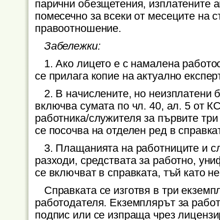
парични обезщетения, изплатените а
помесечно за всеки от месеците на
правоотношение.
Забележки:
1. Ако лицето е с намалена работо
се прилага копие на актуално експе
2. В начислените, но неизплатени 
включва сумата по чл. 40, ал. 5 от 
работника/служителя за първите три
се посочва на отделен ред в справка
3. Плащанията на работниците и с
разходи, средствата за работно, ун
се включват в справката, тъй като н
Справката се изготвя в три екземпл
работодателя. Екземплярът за рабо
подпис или се изпраща чрез лицензи