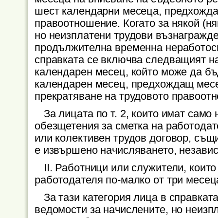
шест календарни месеца, предхожда
правоотношение. Когато за някой (ня
но неизплатени трудови възнагражде
продължителна временна неработоспо
справката се включва следващият н
календарен месец, който може да бъ
календарен месец, предхождащ месе
прекратяване на трудовото правоот
За лицата по т. 2, които имат само
обезщетения за сметка на работодат
или колективен трудов договор, същи
е извършено начисляването, независи
ІІ. Работници или служители, коит
работодателя по-малко от три месец
За тази категория лица в справкат
ведомости за начислените, но неизп