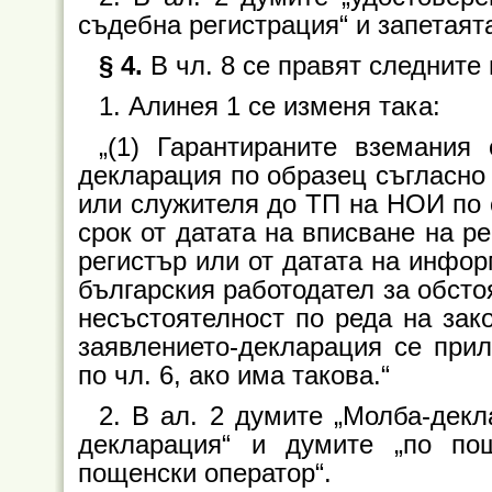
съдебна регистрация“ и запетаята
§ 4.
В чл. 8 се правят следните
1. Алинея 1 се изменя така:
„(1) Гарантираните вземания
декларация по образец съгласно
или служителя до ТП на НОИ по 
срок от датата на вписване на р
регистър или от датата на инфор
българския работодател за обсто
несъстоятелност по реда на зак
заявлението-декларация се прил
по чл. 6, ако има такова.“
2. В ал. 2 думите „Молба-декл
декларация“ и думите „по по
пощенски оператор“.