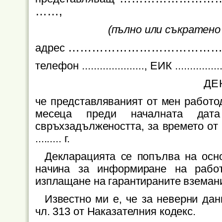
……,
(пълно или съкратено
………………………………
адрес
телефон
.....................
, ЕИК .................
ДЕ
че представляваният от мен работо
месеца преди началната дата 
свръхзадължеността, за времето от .......... 
......... г.
Декларацията се попълва на осно
начина за информиране на работ
изплащане на гарантираните вземани
Известно ми е, че за неверни дан
чл. 313 от Наказателния кодекс.