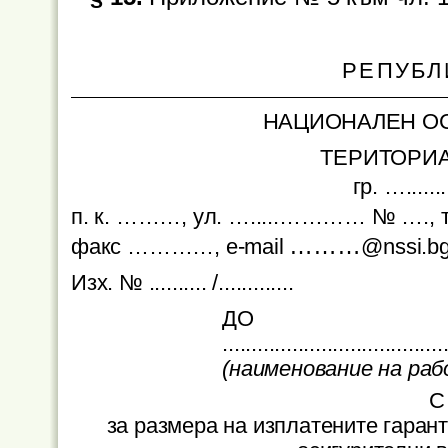
РЕПУБЛ
НАЦИОНАЛЕН ОС
ТЕРИТОРИА
гр. ….......
п. к. ………, ул. ….....………… № …., 
………
факс …………, e-mail
@nssi.b
Изх. № .......... /.............
ДО
.......
........................
.......
(наименование на ра
С
за размера на изплатените гаран