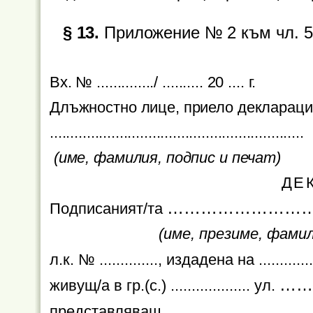
§ 13.
Приложение № 2 към чл. 5, 
Вх. № ............../ .......... 20 .... г.
Длъжностно лице, приело деклараци
.......................
.............
..........................
(име, фамилия, подпис и печат)
ДЕ
……………………
Подписаният/та
(име, презиме, фами
л.к. № .............., издадена на ...........
………
живущ/а в гр.(с.) ................... ул.
……………………
представляващ