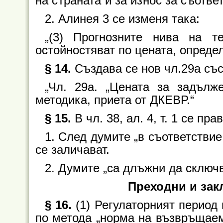
на страната и за износ за съотве
2. Алинея 3 се изменя така:
„(3) Прогнозните нива на т
остойностяват по цената, определ
§ 14.
Създава се нов чл.29а съ
„Чл. 29а. „Цената за задълж
методика, приета от ДКЕВР.“
§ 15.
В чл. 38, ал. 4, т. 1 се п
1. След думите „в съответствие
се заличават.
2. Думите „са длъжни да сключв
Преходни и за
§ 16.
(1) Регулаторният период 
по метода „норма на възвръщаемо