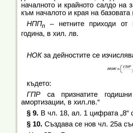
началното и крайното салдо на 
към началото и края на базовата г
НПП
– нетните приходи от 
n
година, в хил. лв.
НОК
за дейностите се изчисляв
където:
ГПР
са признатите годишни
амортизации, в хил.лв.“
§ 9.
В чл. 18, ал. 1 цифрата „8“ 
§ 10.
Създава се нов чл. 25а с