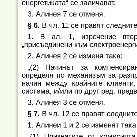
енергетиката“ се заличават.
3. Алинея 7 се отменя.
§ 6.
В чл. 11 се правят следнит
1. В ал. 1, изречение вто
„присъединени към електроенерги
2. Алинея 2 се изменя така:
„(2) Начинът за компенсира
определя по механизъм за разпр
начин между крайните клиенти,
система, и/или по друг ред, предв
3. Алинея 3 се отменя.
§ 7.
В чл. 12 се правят следнит
1. Алинеи 1 и 2 се изменят така
„(1) Признатите от комисият