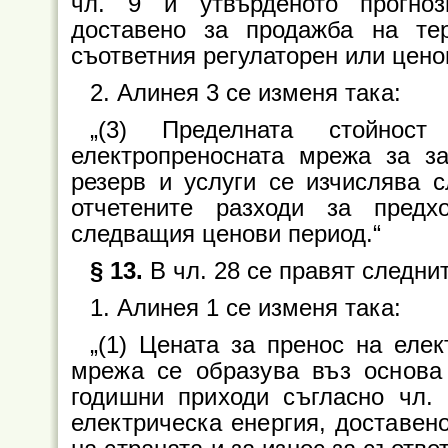
чл. 9 и утвърденото прогноз
доставено за продажба на те
съответния регулаторен или цено
2. Алинея 3 се изменя така:
„(3) Пределната стойнос
електропреносната мрежа за за
резерв и услуги се изчислява с
отчетените разходи за пред
следващия ценови период.“
§ 13.
В чл. 28 се правят следни
1. Алинея 1 се изменя така:
„(1) Цената за пренос на еле
мрежа се образува въз основа
годишни приходи съгласно чл. 
електрическа енергия, доставен