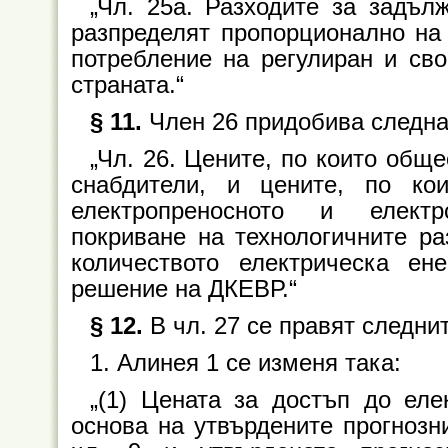
„Чл. 25а. Разходите за задъ
разпределят пропорционално на
потребление на регулиран и сво
страната.“
§ 11.
Член 26 придобива следна
„Чл. 26. Цените, по които общ
снабдители, и цените, по ко
електропреносното и електр
покриване на технологичните ра
количеството електрическа ен
решение на ДКЕВР.“
§ 12.
В чл. 27 се правят следни
1. Алинея 1 се изменя така:
„(1) Цената за достъп до ел
основа на утвърдените прогнозн