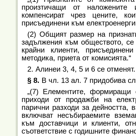
произтичащи от наложените 
компенсират чрез цените, ко
присъединени към електроенерги
(2) Общият размер на признат
задължения към обществото, се
крайни клиенти, присъединени
методика, приета от комисията.“
2. Алинеи 3, 4, 5 и 6 се отменят.
§ 8.
В чл. 13 ал. 7 придобива с
„(7) Елементите, формиращи 
приходи от продажби на елект
парични разходи за дейността, в
включват несъбираемите взема
към доставчици и клиенти, от
съответствие с годишните финанс