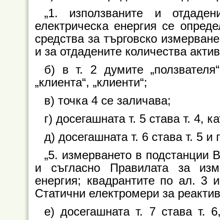
„1. използваните и отдаден
електрическа енергия се опреде
средства за търговско измерване
и за отдадените количества актив
б) в т. 2 думите „ползвателя
„клиента“, „клиенти“;
в) точка 4 се заличава;
г) досегашната т. 5 става т. 4, 
д) досегашната т. 6 става т. 5 
„5. измерването в подстанции 
и съгласно Правилата за изм
енергия; квадрантите по ал. 3 
Статични електромери за реактивн
е) досегашната т. 7 става т. 