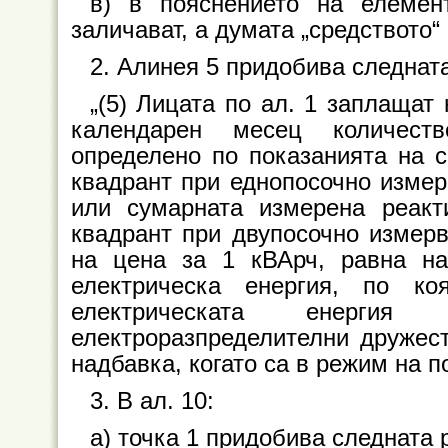
в) в пояснението на елемент
заличават, а думата „средството“
2. Алинея 5 придобива следнат
„(5) Лицата по ал. 1 заплащат
календарен месец количеств
определено по показанията на с
квадрант при еднопосочно измер
или сумарната измерена реакти
квадрант при двупосочно измерв
на цена за 1 кВАрч, равна на
електрическа енергия, по ко
електрическата енерги
електроразпределителни дружест
надбавка, когато са в режим на п
3. В ал. 10:
а) точка 1 придобива следната 