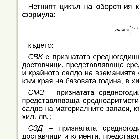
Нетният цикъл на оборотния 
формула:
където:
СВК
е признатата средногодиш
доставчици, представляваща сре
и крайното салдо на вземанията 
към края на базовата година, в хи
СМЗ
– признатата средногоди
представляваща средноаритметич
салдо на материалните запаси, к
хил. лв.;
СЗД
– признатата средногод
доставчици и клиенти, представ