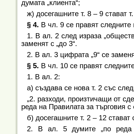
думата „клиента“;
ж) досегашните т. 8 – 9 стават т.
§ 4.
В чл. 9 се правят следните
1. В ал. 2 след израза „общест
заменят с „до 3“.
2. В ал. 3 цифрата „9“ се заменя
§ 5.
В чл. 10 се правят следнит
1. В ал. 2:
а) създава се нова т. 2 със сл
„2. разходи, произтичащи от сд
реда на Правилата за търговия с 
б) досегашните т. 2 – 12 стават 
2. В ал. 5 думите „по реда 