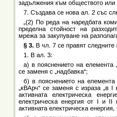
задължения към обществото или 
7. Създава се нова ал. 2 със с
„(2) По реда на наредбата ком
пределна стойност на разходи
мрежа за закупуване на разполага
§ 3.
В чл. 7 се правят следните
1. В ал. 3:
а) в пояснението на елемента 
се заменя с „надбавка“;
б) в пояснението на елемента
„кВАрч“ се заменя с израза „в I
активната електрическа енерг
електрическа енергия от I и II
активната електрическа енергия, 