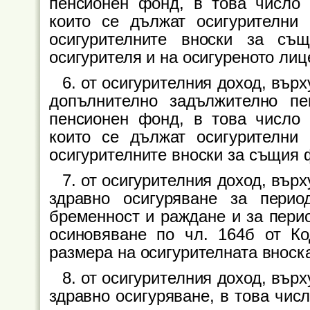
пенсионен фонд, в това число 
които се дължат осигурителни
осигурителните вноски за с
осигурителя и на осигуреното лиц
6. от осигурителния доход, върх
допълнително задължително пе
пенсионен фонд, в това число 
които се дължат осигурителни
осигурителните вноски за същия 
7. от осигурителния доход, върх
здравно осигуряване за перио
бременност и раждане и за перио
осиновяване по чл. 164б от Ко
размера на осигурителната вноска
8. от осигурителния доход, върх
здравно осигуряване, в това чис