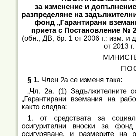
за изменение и допълнение 
разпределяне на задължителни
фонд „Гарантирани вземани
приета с Постановление № 29
(обн., ДВ, бр. 1 от 2006 г.; изм. и д
от 2013 г.
МИНИСТ
ПО
§ 1.
Член 2а се изменя така:
„Чл. 2а. (1) Задължителните 
„Гарантирани вземания на рабо
както следва:
1. от средствата за социа
осигурителни вноски за фонд
осигуряване, и размерите на 