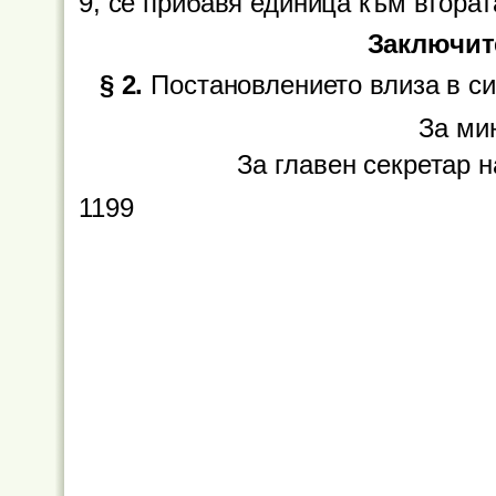
9, се прибавя единица към вторат
Заключит
§ 2.
Постановлението влиза в сил
За ми
За главен секретар 
1199