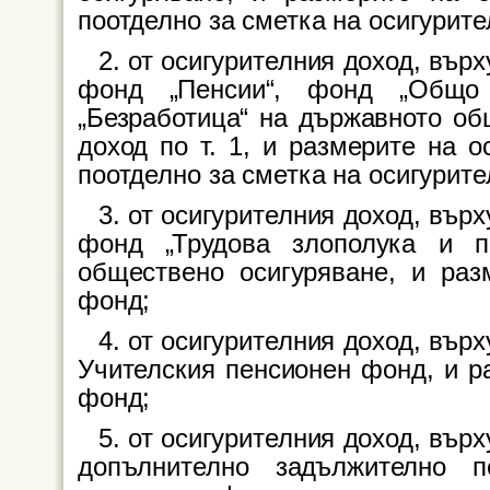
поотделно за сметка на осигурите
2. от осигурителния доход, върх
фонд „Пенсии“, фонд „Общо
„Безработица“ на държавното об
доход по т. 1, и размерите на о
поотделно за сметка на осигурите
3. от осигурителния доход, върх
фонд „Трудова злополука и п
обществено осигуряване, и раз
фонд;
4. от осигурителния доход, върх
Учителския пенсионен фонд, и ра
фонд;
5. от осигурителния доход, върх
допълнително задължително п