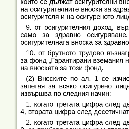
които се дължат осигурителни вн
на осигурителните вноски за здра
осигурителя и на осигуреното лиц
9. от осигурителния доход, въ
само за здравно осигуряване
осигурителната вноска за здравно
10. от брутното трудово възна
за фонд „Гарантирани вземания н
на вноската за този фонд.
(2) Вноските по ал. 1 се изчи
запетая за всяко осигурено лиц
извършва по следния начин:
1. когато третата цифра след д
4, втората цифра след десетична
2. когато третата цифра след д