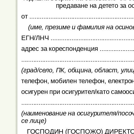
предаване на детето за о
от ............................................................
(име, презиме и фамилия на осино
ЕГН/ЛНЧ ..................................................
адрес за кореспонденция ..........................
................................................................
(град/село, ПК, община, област, улица,
телефон, мобилен телефон, електронен ад
осигурен при осигурител/като са
................................................................
(наименование на осигурителя/пос
се лице)
ГОСПОДИН (ГОСПОЖО) ДИРЕКТО