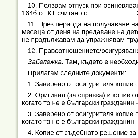
10. Ползвам отпуск при осиновяван
164б от КТ считано от ....................... 2
11. През периода на получаване н
месеца от деня на предаване на дет
не продължавам да упражнявам труд
12. Правоотношението/осигуряване
Забележка.
Там, където е необход
Прилагам следните документи:
1.
Заверено от осигурителя копие 
2.
Оригинал (за справка) и копие о
когато то не е български гражданин 
3.
Заверено от осигурителя копие 
когато то не е български гражданин 
4.
Копие от съдебното решение за 