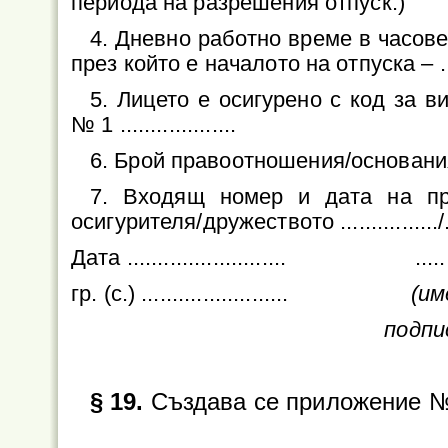
периода на разрешения отпуск.)
4. Дневно работно време в часов
през който е началото на отпуска – .....
5. Лицето е осигурено с код за 
№ 1 ...................
6. Брой правоотношения/основания з
7. Входящ номер и дата на пр
осигурителя/дружеството ................/.....
Дата .......................... ...........
гр. (с.) ........................
(им
подпис
§ 19.
Създава се приложение №