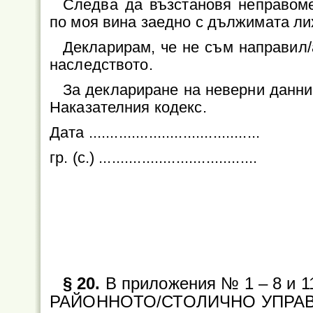
Следва да възстановя неправом
по моя вина заедно с дължимата лих
Декларирам, че не съм направил/
наследството.
За деклариране на неверни данни 
Наказателния кодекс.
Дата .................................
гр. (с.) ...............................
обезщете
и/или по
..................
§ 20.
В приложения № 1 – 8 и 
РАЙОННОТО/СТОЛИЧНО УПРАВ