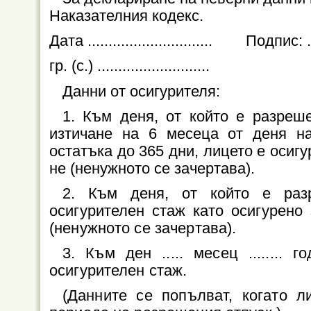
Наказателния кодекс.
Дата .............................. Подпис: ......
гр. (с.) ...........................
Данни от осигурителя:
1. Към деня, от който е разреш
изтичане на 6 месеца от деня на
остатъка до 365 дни, лицето е осиг
не (ненужното се зачертава).
2. Към деня, от който е раз
осигурителен стаж като осигурено
(ненужното се зачертава).
3. Към ден ..... месец ........ г
осигурителен стаж.
(Данните се попълват, когато л