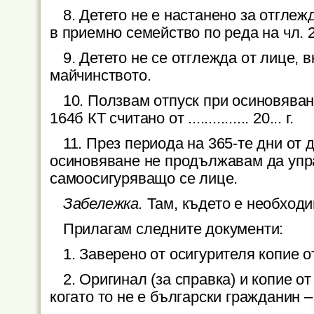
8. Детето не е настанено за отгле
в приемно семейство по реда на чл. 2
9. Детето не се отглежда от лице, 
майчинството.
10. Ползвам отпуск при осиновяване
164б КТ считано от ............... 20... г.
11. През периода на 365-те дни от 
осиновяване не продължавам да упр
самоосигуряващо се лице.
Забележка.
Там, където е необходи
Прилагам следните документи:
1.
Заверено от осигурителя копие о
2.
Оригинал (за справка) и копие о
когато то не е български гражданин 