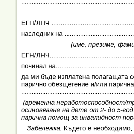
................................................................
ЕГН/ЛНЧ ...............................................
наследник на
........................................
(име, презиме, фамилия н
ЕГН/ЛНЧ................................................
починал на............................................
да ми бъде изплатена полагащата 
парично обезщетение и/или паричн
................................................................
(временна неработоспособност/тр
осиновяване на дете от 2- до 5-г
парична помощ за инвалидност пор
Забележка.
Където е необходимо, 