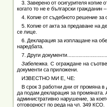
3.
Заверено от осигурителя копие о
когато то не е български гражданин –
4.
Копие от съдебното решение за 
5.
Копие от акта за предаване на д
се лице.
6.
Декларация за изплащане на обе
наредбата.
7.
Други документи.................................
Забележка.
С ограждане на съотве
документи са приложени.
ИЗВЕСТНО МИ Е, ЧЕ:
В срок 3 работни дни от промяна 
да подам декларация за промяната. 
административно нарушение, за кое
отговорност по реда на чл. 349 КСО.