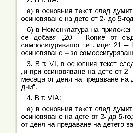
2. В т. IIА:
а) в основния текст след думит
осиновяване на дете от 2- до 5-го
б) в Номенклатура на приложен
се добавя „20 – Копие от съ
самоосигуряващо се лице; 21 – К
осиновяване – за самоосигуряващ
3. В т. VI, в основния текст сл
„и при осиновяване на дете от 2-
месеца от деня на предаване на 
дни“.
4. В т. VIА:
а) в основния текст след думит
осиновяване на дете от 2- до 5-г
от деня на предаване на детето за