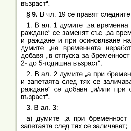
възраст“.
§ 9.
В чл. 19 се правят следнит
1. В ал. 1 думите „за временна
раждане“ се заменят със „за вре
и раждане и при осиновяване на
думите „на временната неработ
добавя „в отпуска за бременност
2- до 5-годишна възраст“.
2. В ал. 2 думите „а при бреме
и запетаята след тях се заличав
раждане“ се добавя „и/или при 
възраст“.
3. В ал. 3:
а) думите „а при бременност
запетаята след тях се заличават;