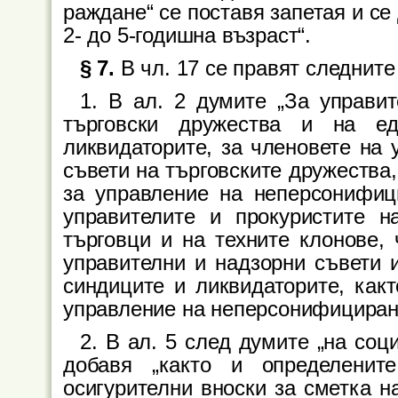
раждане“ се поставя запетая и се
2- до 5-годишна възраст“.
§ 7.
В чл. 17 се правят следнит
1. В ал. 2 думите „За управит
търговски дружества и на ед
ликвидаторите, за членовете на 
съвети на търговските дружества,
за управление на неперсонифиц
управителите и прокуристите н
търговци и на техните клонове, 
управителни и надзорни съвети и
синдиците и ликвидаторите, какт
управление на неперсонифициран
2. В ал. 5 след думите „на соц
добавя „както и определенит
осигурителни вноски за сметка н