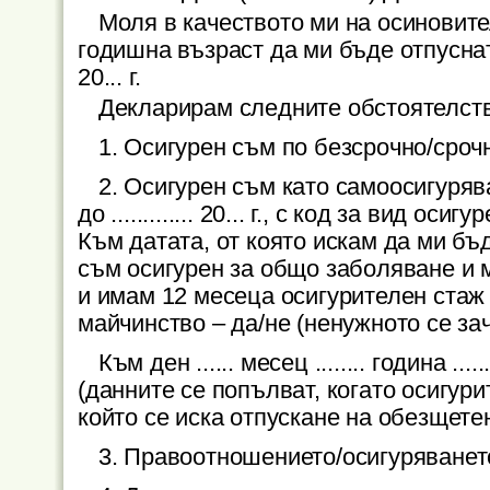
Моля в качеството ми на осиновите
годишна възраст да ми бъде отпуснато 
20... г.
Декларирам следните обстоятелств
1. Осигурен съм по безсрочно/срочно п
2. Осигурен съм като самоосигуряв
до ............. 20... г., с код за вид ос
Към датата, от която искам да ми бъде о
съм осигурен за общо заболяване и м
и имам 12 месеца осигурителен стаж
майчинство – да/не (ненужното се за
Към ден ...... месец ........ година 
(данните се попълват, когато осигур
който се иска отпускане на обезщете
3. Правоотношението/осигуряването ми 