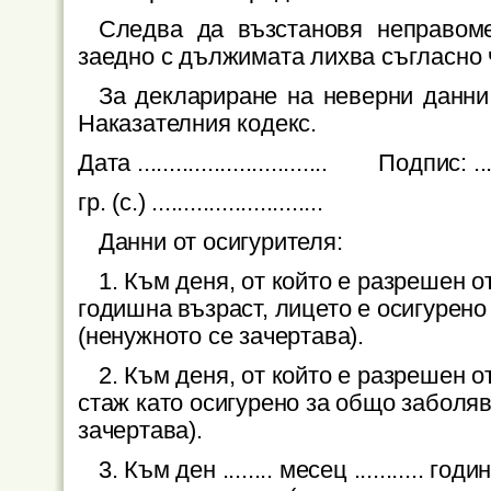
Следва да възстановя неправом
заедно с дължимата лихва съгласно ч
За деклариране на неверни данни 
Наказателния кодекс.
Дата .............................. Подпис: ........
гр. (с.) ...........................
Данни от осигурителя:
1. Към деня, от който е разрешен о
годишна възраст, лицето е осигурено
(ненужното се зачертава).
2. Към деня, от който е разрешен 
стаж като осигурено за общо заболяв
зачертава).
3. Към ден ........ месец ........... го