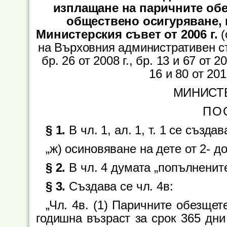
изплащане на паричните об
обществено осигуряване, 
Министерския съвет от 2006 г.
(
на Върховния административен съд о
бр. 26 от 2008 г., бр. 13 и 67 от 200
16 и 80 от 2012
МИНИСТ
ПО
§ 1.
В чл. 1, ал. 1, т. 1 се създав
„ж) осиновяване на дете от 2- д
§ 2.
В чл. 4 думата „попълнените
§ 3.
Създава се чл. 4в:
„Чл. 4в. (1) Паричните обезщет
годишна възраст за срок 365 дни