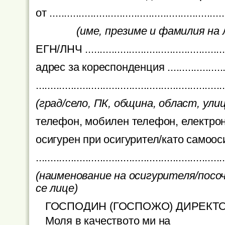
от ............................................................
(име, презиме и фамилия на
ЕГН/ЛНЧ ..................................................
адрес за кореспонденция ..........................
................................................................
(град/село, ПК, община, област, улица,
телефон, мобилен телефон, електронен адр
осигурен при осигурител/като са
................................................................
(наименование на осигурителя/пос
се лице)
ГОСПОДИН (ГОСПОЖО) ДИРЕКТО
Моля в качеството ми на