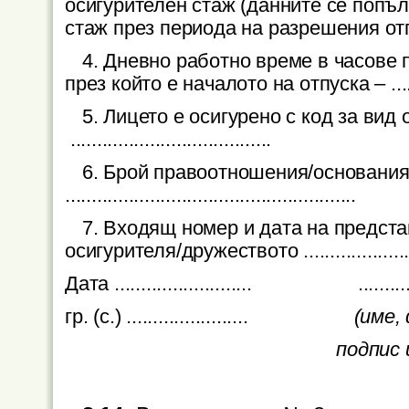
осигурителен стаж (данните се попъл
стаж през периода на разрешения отп
4. Дневно работно време в часове 
през който е началото на отпуска – .....
5. Лицето е осигурено с код за ви
......................................
6. Брой правоотношения/основания
.......................................................
7. Входящ номер и дата на предст
осигурителя/дружеството ............................
Дата .......................... ...............
гр. (с.) .......................
(име,
подпис 