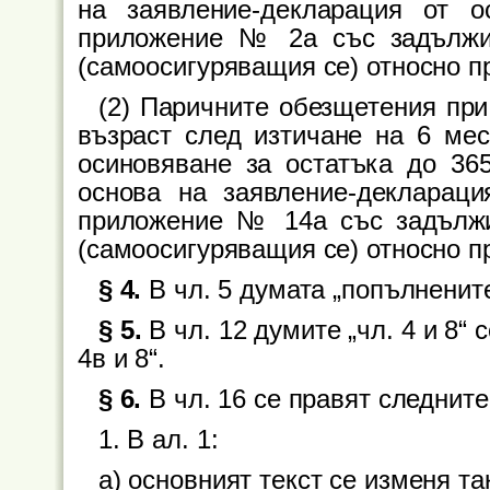
на заявление-декларация от о
приложение № 2а със задължит
(самоосигуряващия се) относно п
(2) Паричните обезщетения при
възраст след изтичане на 6 мес
осиновяване за остатъка до 36
основа на заявление-деклараци
приложение № 14а със задължи
(самоосигуряващия се) относно п
§ 4.
В чл. 5 думата „попълнените
§ 5.
В чл. 12 думите „чл. 4 и 8“ 
4в и 8“.
§ 6.
В чл. 16 се правят следнит
1. В ал. 1:
а) основният текст се изменя та