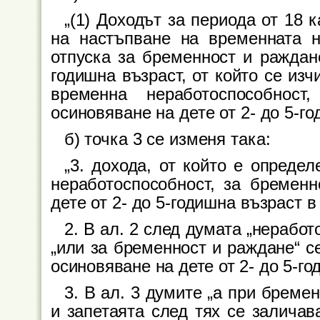
„(1) Доходът за периода от 18
на настъпване на временната н
отпуска за бременност и раждане
годишна възраст, от който се из
временна неработоспособнос
осиновяване на дете от 2- до 5-го
б) точка 3 се изменя така:
„3. дохода, от който е опреде
неработоспособност, за бремен
дете от 2- до 5-годишна възраст в
2. В ал. 2 след думата „неработ
„или за бременност и раждане“ с
осиновяване на дете от 2- до 5-го
3. В ал. 3 думите „а при бреме
и запетаята след тях се заличав