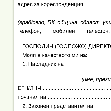
адрес за кореспонденция ........................
.............................................................
(град/село, ПК, община, област, улица
телефон, мобилен телефо
.............................................................
ГОСПОДИН (ГОСПОЖО) ДИРЕКТ
Моля в качеството ми на:
1. Наследник на
................................................................
(име, през
ЕГН/ЛНЧ ...............................................
починал на ...........................................
2. Законен представител на