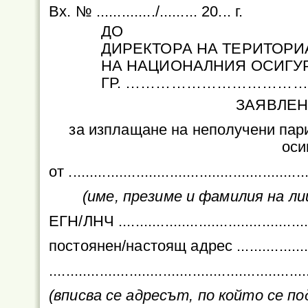
Вх. № ............../......... 20... г.
ДО
ДИРЕКТОРА НА ТЕРИТОР
НА НАЦИОНАЛНИЯ ОСИГУ
ГР. ……………………………
ЗАЯВЛЕН
за изплащане на неполучени пар
оси
от .........................................................
(име, презиме и фамилия на л
ЕГН/ЛНЧ ...............................................
постоянен/настоящ адрес ........................
.............................................................
(вписва се адресът, по който се 