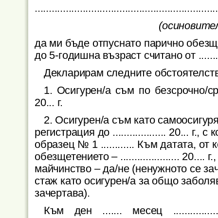
................................................................
(осиновител
да ми бъде отпуснато парично обезщ
до 5-годишна възраст считано от
......
Декларирам следните обстоятелств
1. Осигурен/а съм по безсрочно/
20... г.
2. Осигурен/а съм като самоосигур
регистрация до ................... 20... 
образец № 1 ............ Към датата, о
обезщетението – ..................... 20.
майчинство – да/не (ненужното се за
стаж като осигурен/а за общо заболя
зачертава).
Към ден ....... месец ............