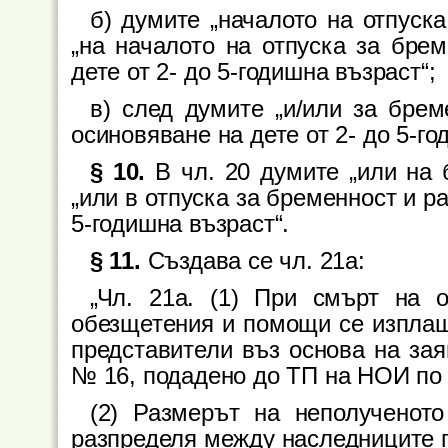
б) думите „началото на отпуск
„на началото на отпуска за бре
дете от 2- до 5-годишна възраст“;
в) след думите „и/или за брем
осиновяване на дете от 2- до 5-го
§ 10.
В чл. 20 думите „или на 
„или в отпуска за бременност и р
5-годишна възраст“.
§ 11.
Създава се чл. 21а:
„Чл. 21а. (1) При смърт на 
обезщетения и помощи се изплащ
представители въз основа на за
№ 16, подадено до ТП на НОИ по 
(2) Размерът на неполученот
разпределя между наследниците п