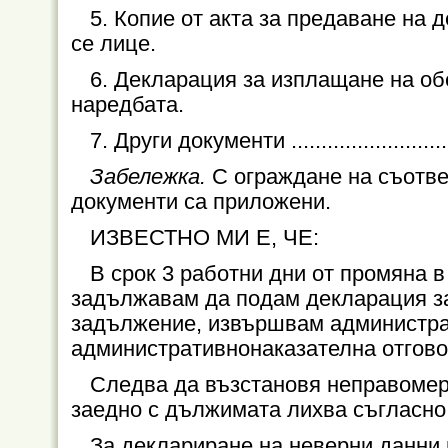
5.
Копие от акта за предаване на д
се лице.
6.
Декларация за изплащане на об
наредбата.
7.
Други документи ..............................
Забележка.
С ограждане на съотве
документи са приложени.
ИЗВЕСТНО МИ Е, ЧЕ:
В срок 3 работни дни от промяна 
задължавам да подам декларация за
задължение, извършвам администрат
административнонаказателна отговор
Следва да възстановя неправомер
заедно с дължимата лихва съгласно ч
За деклариране на неверни данни н