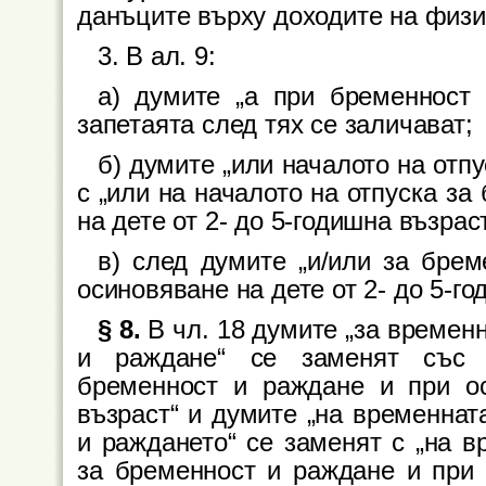
данъците върху доходите на физи
3. В ал. 9:
а) думите „а при бременност
запетаята след тях се заличават;
б) думите „или началото на отп
с „или на началото на отпуска з
на дете от 2- до 5-годишна възраст
в) след думите „и/или за брем
осиновяване на дете от 2- до 5-го
§ 8.
В чл. 18 думите „за времен
и раждане“ се заменят със „
бременност и раждане и при ос
възраст“ и думите „на временнат
и раждането“ се заменят с „на в
за бременност и раждане и при 