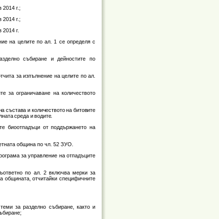
 2014 г.;
 2014 г.;
 2014 г.
ие на целите по aл. 1 се определя с
азделно събиране и дейностите по
тчита за изпълнение на целите по ал.
те за ограничаване на количеството
на състава и количеството на битовите
лната среда и водите.
те биоотпадъци от поддържането на
етната община по чл. 52 ЗУО.
програма за управление на отпадъците
съответно по ал. 2 включва мерки за
на общината, отчитайки специфичните
теми за разделно събиране, както и
ъбиране;