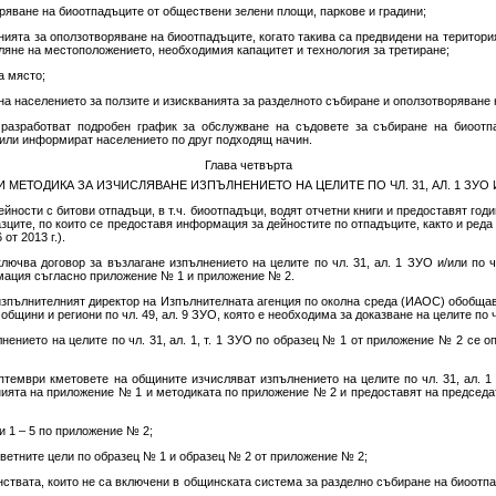
ряване на биоотпадъците от обществени зелени площи, паркове и градини;
нията за оползотворяване на биоотпадъците, когато такива са предвидени на територ
ределяне на местоположението, необходимия капацитет и технология за третиране;
а място;
а населението за ползите и изискванията за разделното събиране и оползотворяване 
азработват подробен график за обслужване на съдовете за събиране на биоотпа
/или информират населението по друг подходящ начин.
Глава четвърта
МЕТОДИКА ЗА ИЗЧИСЛЯВАНЕ ИЗПЪЛНЕНИЕТО НА ЦЕЛИТЕ ПО ЧЛ. 31, АЛ. 1 ЗУО И П
йности с битови отпадъци, в т.ч. биоотпадъци, водят отчетни книги и предоставят год
азците, по които се предоставя информация за дейностите по отпадъците, както и реда 
 от 2013 г.).
лючва договор за възлагане изпълнението на целите по чл. 31, ал. 1 ЗУО и/или по чл
мация съгласно приложение № 1 и приложение № 2.
т изпълнителният директор на Изпълнителната агенция по околна среда (ИАОС) обобща
бщини и региони по чл. 49, ал. 9 ЗУО, която е необходима за доказване на целите по чл.
нението на целите по чл. 31, ал. 1, т. 1 ЗУО по образец № 1 от приложение № 2 се 
тември кметовете на общините изчисляват изпълнението на целите по чл. 31, ал. 1 
нията на приложение № 1 и методиката по приложение № 2 и предоставят на председа
и 1 – 5 по приложение № 2;
тветните цели по образец № 1 и образец № 2 от приложение № 2;
нствата, които не са включени в общинската система за разделно събиране на биоотп