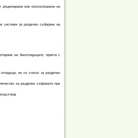
ат рециклирани или оползотворени на
ни системи за разделно събиране на
тиране на биоотпадъците, приета с
 отпадъци, не се считат за разделно
оличество на разделно събраните при
ход и вид.