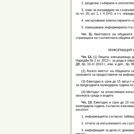
2. разделно събиране и оползотво
3. план за изграждане на съоръже
по чл. 26, ал. 1, т. 4 ЗУО, в т.ч. оп
4. насърчаване компостирането н
5. повишаване информираността н
Чл. 11.
Кметовете на общините р
страницата на съответната община и
ИНФОРМАЦИЯ И 
Чл. 12.
(1) Лицата, извършващи де
Наредба № 2 от 2013 г. за реда и обр
ДВ, бр. 10 от 2013 г.; изм. и доп., бр. 86
(2) Когато кметът на общината ск
сроковете за предоставяне на инфор
(3) Ежегодно в срок до 15 авгус
за предходната календарна година по о
(4) Методът за изчисляване изпъл
околната среда и водите.
Чл. 13.
Ежегодно в срок до 10 сеп
календарна година съгласно изисква
носител:
1. информацията съгласно таблиц
2. отчети за изпълнението на съо
3. информация за дела от домаки
място;