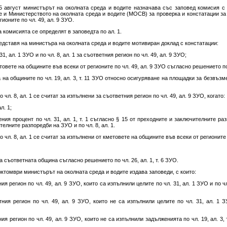
5 август министърът на околната среда и водите назначава със заповед комисия с
е и Министерството на околната среда и водите (МОСВ) за проверка и констатации за и
гионите по чл. 49, ал. 9 ЗУО.
а комисията се определят в заповедта по ал. 1.
редставя на министъра на околната среда и водите мотивиран доклад с констатации:
31, ал. 1 ЗУО и по чл. 8, ал. 1 за съответния регион по чл. 49, ал. 9 ЗУО;
товете на общините във всеки от регионите по чл. 49, ал. 9 ЗУО съгласно решението по ч
 на общините по чл. 19, ал. 3, т. 11 ЗУО относно осигуряване на площадки за безвъз
по чл. 8, ал. 1 се считат за изпълнени за съответния регион по чл. 49, ал. 9 ЗУО, когато:
л. 1;
ния процент по чл. 31, ал. 1, т. 1 съгласно § 15 от преходните и заключителните разп
телните разпоредби на ЗУО и по чл. 8, ал. 1.
по чл. 8, ал. 1 се считат за изпълнени от кметовете на общините във всеки от регионите п
а съответната община съгласно решението по чл. 26, ал. 1, т. 6 ЗУО.
октомври министърът на околната среда и водите издава заповеди, с които:
я регион по чл. 49, ал. 9 ЗУО, които са изпълнили целите по чл. 31, ал. 1 ЗУО и по чл
ния регион по чл. 49, ал. 9 ЗУО, които не са изпълнили целите по чл. 31, ал. 1 ЗУ
ия регион по чл. 49, ал. 9 ЗУО, които не са изпълнили задълженията по чл. 19, ал. 3,