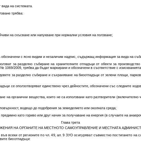
т вида на системата.
лзване трябва:
ойчиви на скъсване или напукване при нормални условия на ползване;
са обозначени с ясно видим и незаличим надпис, съдържащ информация за вида на съб
зползват за разделно събиране на хранителните отпадъци от обекти за производство 
 № 1069/2009, трябва да бъдат маркирани и обозначени в съответствие с изискваният
ъдовете за разделно събиране и съхраняване на биоотпадъци от зелени площи, парков
адъци се оползотворяват единствено чрез дейностите, обозначени със следните кодове
ане на органични вещества, които не са използвани като разтворители (включително 
 повърхност, водещо до подобрения за земеделието или околната среда;
е предимно като гориво или друг начин за получаване на енергия (в случаите на анаер
Глава трета
ЖЕНИЯ НА ОРГАНИТЕ НА МЕСТНОТО САМОУПРАВЛЕНИЕ И МЕСТНАТА АДМИНИС
 във всеки от регионите по чл. 49, ал. 9 ЗУО осигуряват съвместно постигането на 
вите биоотпадъци: