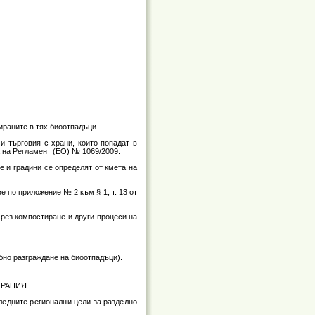
ираните в тях биоотпадъци.
и търговия с храни, които попадат в
а на Регламент (ЕО) № 1069/2009.
е и градини се определят от кмета на
 по приложение № 2 към § 1, т. 13 от
чрез компостиране и други процеси на
обно разграждане на биоотпадъци).
ТРАЦИЯ
следните регионални цели за разделно