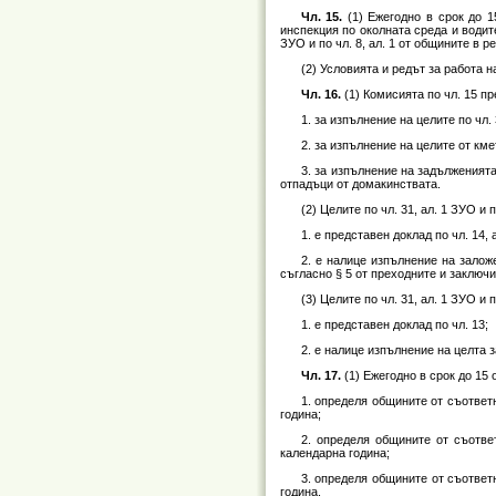
Чл. 15.
(1) Ежегодно в срок до 1
инспекция по околната среда и водит
ЗУО и по чл. 8, ал. 1 от общините в ре
(2) Условията и редът за работа н
Чл. 16.
(1) Комисията по чл. 15 п
1. за изпълнение на целите по чл. 
2. за изпълнение на целите от кме
3. за изпълнение на задълженията
отпадъци от домакинствата.
(2) Целите по чл. 31, ал. 1 ЗУО и 
1. е представен доклад по чл. 14, а
2. е налице изпълнение на заложе
съгласно § 5 от преходните и заключи
(3) Целите по чл. 31, ал. 1 ЗУО и 
1. е представен доклад по чл. 13;
2. е налице изпълнение на целта з
Чл. 17.
(1) Ежегодно в срок до 15 
1. определя общините от съответни
година;
2. определя общините от съответ
календарна година;
3. определя общините от съответн
година.