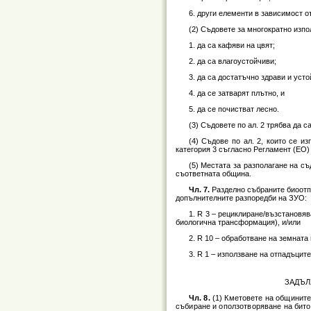
6. други елементи в зависимост о
(2) Съдовете за многократно изпо
1. да са кафяви на цвят;
2. да са влагоустойчиви;
3. да са достатъчно здрави и уст
4. да се затварят плътно, и
5. да се почистват лесно.
(3) Съдовете по ал. 2 трябва да 
(4) Съдове по ал. 2, които се и
категория 3 съгласно Регламент (ЕО)
(5) Местата за разполагане на с
съответната община.
Чл. 7.
Разделно събраните биоотп
допълнителните разпоредби на ЗУО:
1. R 3 – рециклиране/възстановяв
биологична трансформация), и/или
2. R 10 – обработване на земната
3. R 1 – използване на отпадъцит
ЗАДЪЛ
Чл. 8.
(1) Кметовете на общините
събиране и оползотворяване на бито