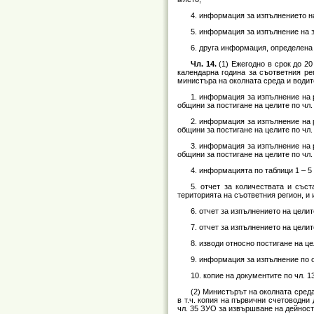
4. информация за изпълнението на 
5. информация за изпълнение на за
6. друга информация, определена
Чл. 14.
(1) Ежегодно в срок до 20
календарна година за съответния р
министъра на околната среда и водит
1. информация за изпълнение на 
общини за постигане на целите по чл. 8
2. информация за изпълнение на 
общини за постигане на целите по чл. 3
3. информация за изпълнение на 
общини за постигане на целите по чл. 3
4. информацията по таблици 1 – 5
5. отчет за количествата и със
територията на съответния регион, и 
6. отчет за изпълнението на целит
7. отчет за изпълнението на целит
8. изводи относно постигане на цел
9. информация за изпълнение по об
10. копие на документите по чл. 13
(2) Министърът на околната сред
в т.ч. копия на първични счетоводни
чл. 35 ЗУО за извършване на дейност