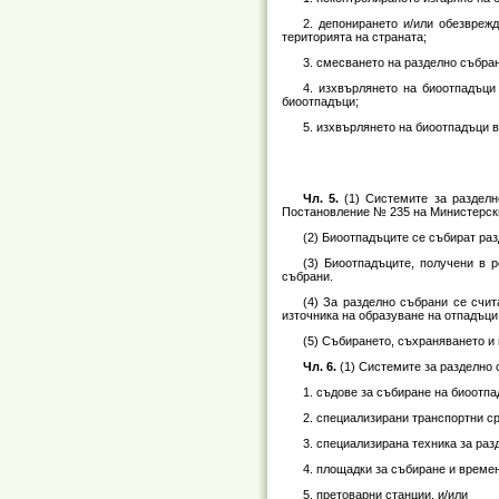
2. депонирането и/или обезвреж
територията на страната;
3. смесването на разделно събра
4. изхвърлянето на биоотпадъци
биоотпадъци;
5. изхвърлянето на биоотпадъци в
Чл. 5.
(1) Системите за раздел
Постановление № 235 на Министерския с
(2) Биоотпадъците се събират раз
(3) Биоотпадъците, получени в 
събрани.
(4) За разделно събрани се счи
източника на образуване на отпадъци
(5) Събирането, съхраняването и 
Чл. 6.
(1) Системите за разделно
1. съдове за събиране на биоотпа
2. специализирани транспортни с
3. специализирана техника за раз
4. площадки за събиране и време
5. претоварни станции, и/или