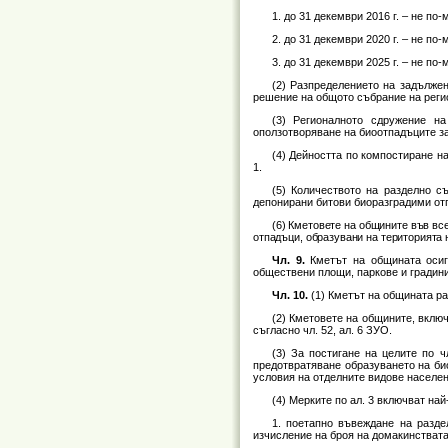
1. до 31 декември 2016 г. – не по
2. до 31 декември 2020 г. – не по
3. до 31 декември 2025 г. – не по
(2) Разпределението на задължен
решение на общото събрание на регио
(3) Регионалното сдружение н
оползотворяване на биоотпадъците за 
(4) Дейността по компостиране на
1.
(5) Количеството на разделно с
депонирани битови биоразградими отпад
(6) Кметовете на общините във все
отпадъци, образувани на територията 
Чл. 9.
Кметът на общината осиг
обществени площи, паркове и градини 
Чл. 10.
(1) Кметът на общината ра
(2) Кметовете на общините, включ
съгласно чл. 52, ал. 6 ЗУО.
(3) За постигане на целите по ч
предотвратяване образуването на би
условия на отделните видове населени
(4) Мерките по ал. 3 включват най
1. поетапно въвеждане на разде
изчисление на броя на домакинствата