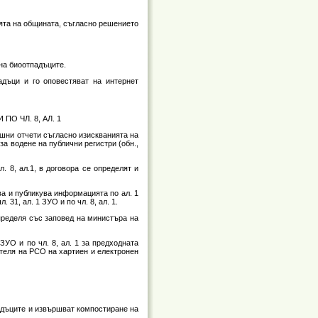
ията на общината, съгласно решението
на биоотпадъците.
дъци и го оповестяват на интернет
О ЧЛ. 8, АЛ. 1
ишни отчети съгласно изискванията на
за водене на публични регистри (обн.,
. 8, ал.1, в договора се определят и
ва и публикува информацията по ал. 1
 31, ал. 1 ЗУО и по чл. 8, ал. 1.
определя със заповед на министъра на
ЗУО и по чл. 8, ал. 1 за предходната
теля на РСО на хартиен и електронен
адъците и извършват компостиране на