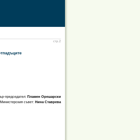
стр.2
отпадъците
ър-председател:
Пламен Орешарски
а Министерския съвет:
Нина Ставрева