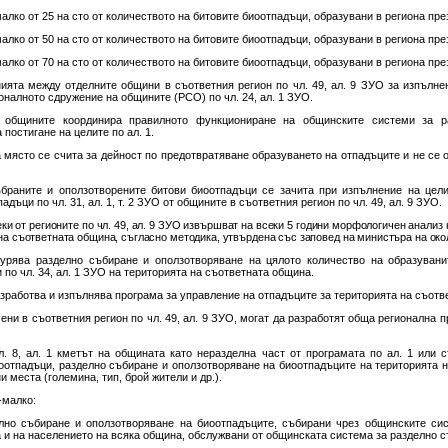
-малко от 25 на сто от количеството на битовите биоотпадъци, образувани в региона през
-малко от 50 на сто от количеството на битовите биоотпадъци, образувани в региона през
-малко от 70 на сто от количеството на битовите биоотпадъци, образувани в региона през
ията между отделните общини в съответния регион по чл. 49, ал. 9 ЗУО за изпълнен
налното сдружение на общините (РСО) по чл. 24, ал. 1 ЗУО.
а общините координира правилното функциониране на общинските системи за р
постигане на целите по ал. 1.
 място се счита за дейност по предотвратяване образуването на отпадъците и не се о
ъбраните и оползотворените битови биоотпадъци се зачита при изпълнение на цели
ъци по чл. 31, ал. 1, т. 2 ЗУО от общините в съответния регион по чл. 49, ал. 9 ЗУО.
ки от регионите по чл. 49, ал. 9 ЗУО извършват на всеки 5 години морфологичен анализ 
на съответната община, съгласно методика, утвърдена със заповед на министъра на око
урява разделно събиране и оползотворяване на цялото количество на образувани
по чл. 34, ал. 1 ЗУО на територията на съответната община.
зработва и изпълнява програма за управление на отпадъците за територията на съотв
ени в съответния регион по чл. 49, ал. 9 ЗУО, могат да разработят обща регионална 
л. 8, ал. 1 кметът на общината като неразделна част от програмата по ал. 1 или 
оотпадъци, разделно събиране и оползотворяване на биоотпадъците на територията 
 места (големина, тип, брой жители и др.).
-малко:
лно събиране и оползотворяване на биоотпадъците, събирани чрез общинските сис
 и на населението на всяка община, обслужвани от общинската система за разделно с