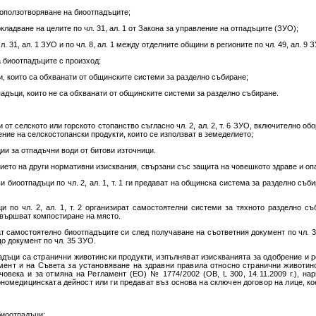
 оползотворяване на биоотпадъците;
кладване на целите по чл. 31, ал. 1 от Закона за управление на отпадъците (ЗУО);
. 31, ал. 1 ЗУО и по чл. 8, ал. 1 между отделните общини в регионите по чл. 49, ал. 9 
а биоотпадъците с произход:
ти, които са обхванати от общинските системи за разделно събиране;
тпадъци, които не са обхванати от общинските системи за разделно събиране.
 от селското или горското стопанство съгласно чл. 2, ал. 2, т. 6 ЗУО, включително об
ение на селскостопански продукти, които се използват в земеделието;
ции за отпадъчни води от битови източници.
ието на други нормативни изисквания, свързани със защита на човешкото здраве и оп
и биоотпадъци по чл. 2, ал. 1, т. 1 ги предават на общинска система за разделно съ
и по чл. 2, ал. 1, т. 2 организират самостоятелни системи за тяхното разделно с
звършват компостиране на място.
ват самостоятелно биоотпадъците си след получаване на съответния документ по чл. 
о документ по чл. 35 ЗУО.
тпадъци са странични животински продукти, изпълняват изискванията за одобрение и 
ент и на Съвета за установяване на здравни правила относно странични животинс
човека и за отмяна на Регламент (ЕО) № 1774/2002 (ОВ, L 300, 14.11.2009 г.), на
рномедицинската дейност или ги предават въз основа на сключен договор на лице, ко
биоотпадъци;