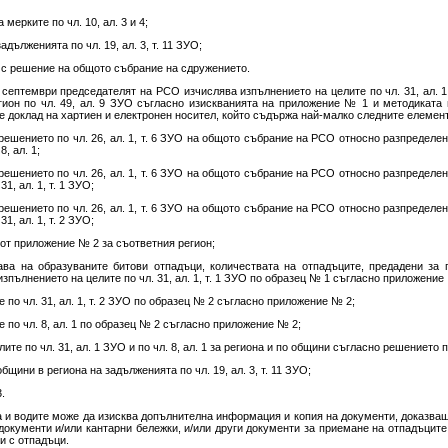
мерките по чл. 10, ал. 3 и 4;
дълженията по чл. 19, ал. 3, т. 11 ЗУО;
 с решение на общото събрание на сдружението.
 септември председателят на РСО изчислява изпълнението на целите по чл. 31, ал. 1 
егион по чл. 49, ал. 9 ЗУО съгласно изискванията на приложение № 1 и методиката
е доклад на хартиен и електронен носител, който съдържа най-малко следните елемен
решението по чл. 26, ал. 1, т. 6 ЗУО на общото събрание на РСО относно разпределе
, ал. 1;
решението по чл. 26, ал. 1, т. 6 ЗУО на общото събрание на РСО относно разпределе
1, ал. 1, т. 1 ЗУО;
решението по чл. 26, ал. 1, т. 6 ЗУО на общото събрание на РСО относно разпределе
1, ал. 1, т. 2 ЗУО;
 от приложение № 2 за съответния регион;
тава на образуваните битови отпадъци, количествата на отпадъците, предадени за
изпълнението на целите по чл. 31, ал. 1, т. 1 ЗУО по образец № 1 съгласно приложение
е по чл. 31, ал. 1, т. 2 ЗУО по образец № 2 съгласно приложение № 2;
е по чл. 8, ал. 1 по образец № 2 съгласно приложение № 2;
ите по чл. 31, ал. 1 ЗУО и по чл. 8, ал. 1 за региона и по общини съгласно решението по 
щини в региона на задълженията по чл. 19, ал. 3, т. 11 ЗУО;
.
а и водите може да изисква допълнителна информация и копия на документи, доказващ
 документи и/или кантарни бележки, и/или други документи за приемане на отпадъцит
и с отпадъци.