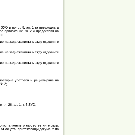
ЗУО и по чл. 8, ал. 1 за предходната
 по приложение № 2 и предоставя на
ти:
ние на задълженията между отделните
ние на задълженията между отделните
ние на задълженията между отделните
 повторна употреба и рециклиране на
 № 2;
чл. 26, ал. 1, т. 6 ЗУО;
и изпълнението на съответните цели,
е от лицата, притежаващи документ по