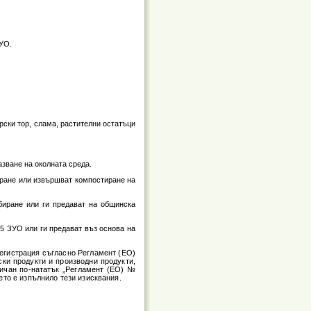
ЗУО.
орски тор, слама, растителни остатъци
азване на околната среда.
биране или извършват компостиране на
ъбиране или ги предават на общинска
35 ЗУО или ги предават въз основа на
регистрация съгласно Регламент (ЕО)
ки продукти и производни продукти,
ричан по-нататък „Регламент (ЕО) №
ето е изпълнило тези изисквания.