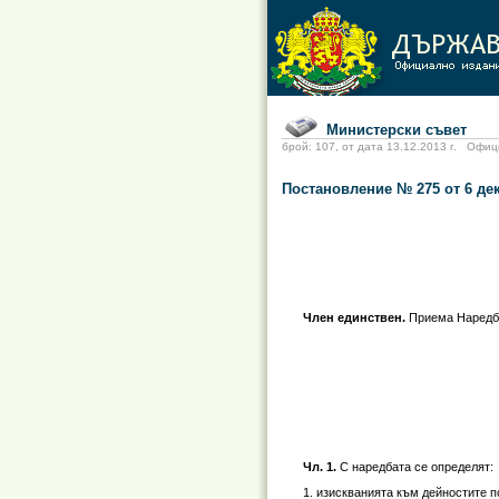
Министерски съвет
брой: 107, от дата 13.12.2013 г. О
Постановление № 275 от 6 де
Член единствен.
Приема Наредба
Чл. 1.
С наредбата се определят:
1. изискванията към дейностите 