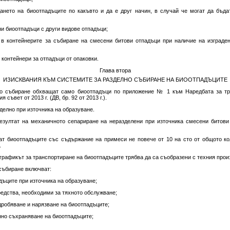
дането на биоотпадъците по какъвто и да е друг начин, в случай че могат да бъд
ни биоотпадъци с други видове отпадъци;
 в контейнерите за събиране на смесени битови отпадъци при наличие на изграде
 контейнери за отпадъци от опаковки.
Глава втора
ИЗИСКВАНИЯ КЪМ СИСТЕМИТЕ ЗА РАЗДЕЛНО СЪБИРАНЕ НА БИООТПАДЪЦИТЕ
но събиране обхващат само биоотпадъци по приложение № 1 към Наредбата за тре
ъвет от 2013 г. (ДВ, бр. 92 от 2013 г.).
делно при източника на образуване.
резултат на механичното сепариране на неразделени при източника смесени битови
тат биоотпадъците със съдържание на примеси не повече от 10 на сто от общото к
.
графикът за транспортиране на биоотпадъците трябва да са съобразени с техния произ
 събиране включват:
дъците при източника на образуване;
редства, необходими за тяхното обслужване;
дробяване и нарязване на биоотпадъците;
нно съхраняване на биоотпадъците;