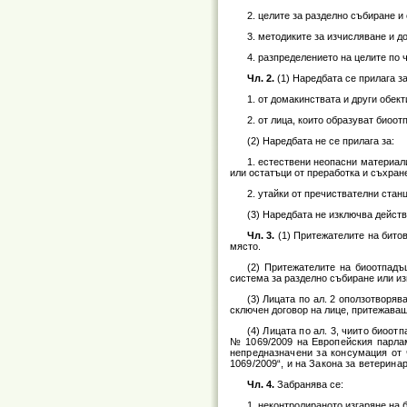
2. целите за разделно събиране и
3. методиките за изчисляване и до
4. разпределението на целите по чл
Чл. 2.
(1) Наредбата се прилага з
1. от домакинствата и други обек
2. от лица, които образуват биоо
(2) Наредбата не се прилага за:
1. естествени неопасни материали
или остатъци от преработка и съхран
2. утайки от пречиствателни стан
(3) Наредбата не изключва действ
Чл. 3.
(1) Притежателите на битов
място.
(2) Притежателите на биоотпадъц
система за разделно събиране или и
(3) Лицата по ал. 2 оползотворя
сключен договор на лице, притежаващ
(4) Лицата по ал. 3, чиито биоо
№ 1069/2009 на Европейския парлам
непредназначени за консумация от 
1069/2009“, и на Закона за ветерина
Чл. 4.
Забранява се:
1. неконтролираното изгаряне на 