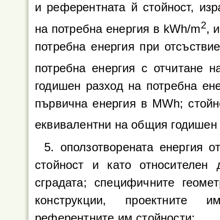
и референтната й стойност, из
2
на потребна енергия в kWh/m
, 
потребна енергия при отсъствие
потребна енергия с отчитане 
годишен разход на потребна ен
първична енергия в MWh; стойн
еквивалентни на общия годишен 
5. оползотворената енергия 
стойност и като относителен 
сградата; специфичните геоме
конструкции, проектните и
референтните им стойности;