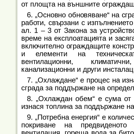
от площта на външните ограждащ
6. „Основно обновяване“ на сгр
работи, свързани с изпълнението
ал. 1 – 3 от Закона за устройст
време на експлоатацията и засяг
включително ограждащите констр
и елементи на техническат
вентилационни, климатични
канализационни и други инсталац
7. „Охлаждане“ е процес на изн
сграда за поддържане на опреде
8. „Охлаждан обем“ е сума от 
изнася топлина за поддържане н
9. „Потребна енергия“ е количес
покриване на предвиденото 
вентилация, гореща вода за бито