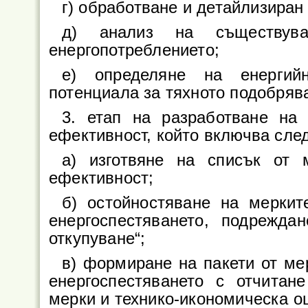
г) обработване и детайлизиран
д) анализ на съществув
енергопотреблението;
е) определяне на енергий
потенциала за тяхното подобряв
3. етап на разработване на
ефективност, който включва сле
а) изготвяне на списък от 
ефективност;
б) остойностяване на меркит
енергоспестяването, подрежда
откупуване“;
в) формиране на пакети от ме
енергоспестяването с отчитан
мерки и технико-икономическа оц