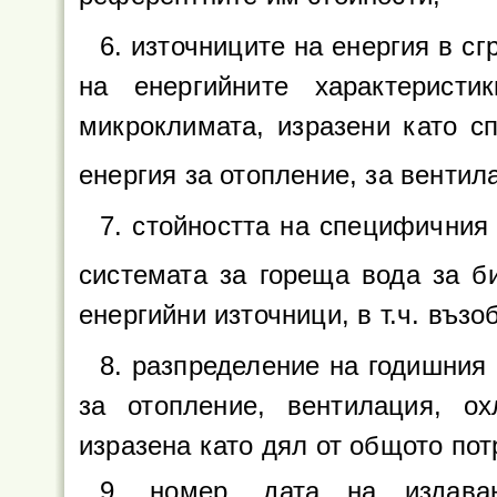
6. източниците на енергия в сг
на енергийните характерист
микроклимата, изразени като с
енергия за отопление, за венти
7. стойността на специфичния
системата за гореща вода за б
енергийни източници, в т.ч. въз
8. разпределение на годишния 
за отопление, вентилация, о
изразена като дял от общото пот
9. номер, дата на издава