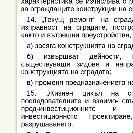
характеристика се изчислява с 
за ограждащите конструкции на с
14. „Текущ ремонт“ на сгра
изправност на сградите, постр
както и вътрешни преустройства, 
а) засяга конструкцията на сгра
б) извършват дейности, 
съществуващи зидове и напра
конструкцията на сградата;
в) променя предназначението н
15. „Жизнен цикъл на сг
последователните и взаимо- свъ
пред-инвестиционните и об
инвестиционното проектиран
разрушаването.