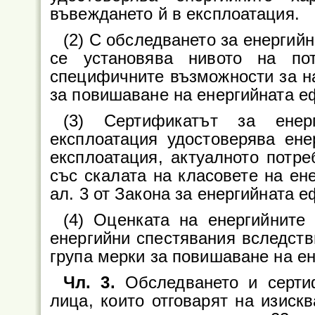
въвеждането й в експлоатация.
(2) С обследването за енергий
се установява нивото на по
специфичните възможности за н
за повишаване на енергийната е
(3) Сертификатът за енер
експлоатация удостоверява ене
експлоатация, актуалното потре
със скалата на класовете на ене
ал. 3 от Закона за енергийната е
(4) Оценката на енергийните
енергийни спестявания вследств
група мерки за повишаване на е
Чл. 3.
Обследването и серти
лица, които отговарят на изискв