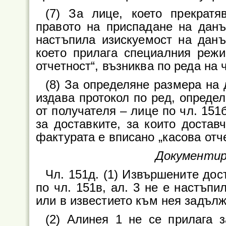
(7) За лице, което прекратя
правото на приспадане на данъ
настъпила изискуемост на данъ
което прилага специалния режи
отчетност“, възниква по реда на ч
(8) За определяне размера на 
издава протокол по ред, определ
от получателя – лице по чл. 151
за доставките, за които достав
фактурата е вписано „касова отче
Документир
Чл. 151д. (1) Извършените дос
по чл. 151в, ал. 3 не е настъпи
или в известието към нея задълж
(2) Алинея 1 не се прилага з