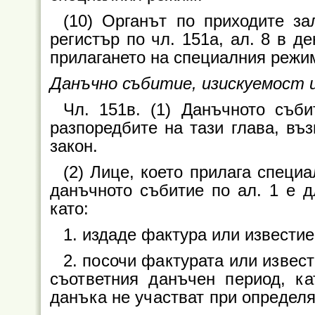
(10) Органът по приходите з
регистър по чл. 151а, ал. 8 в д
прилагането на специалния режи
Данъчно събитие, изискуемост и
Чл. 151в. (1) Данъчното съби
разпоредбите на тази глава, въ
закон.
(2) Лице, което прилага специ
данъчното събитие по ал. 1 е д
като:
1. издаде фактура или известие
2. посочи фактурата или извест
съответния данъчен период, к
данъка не участват при определя