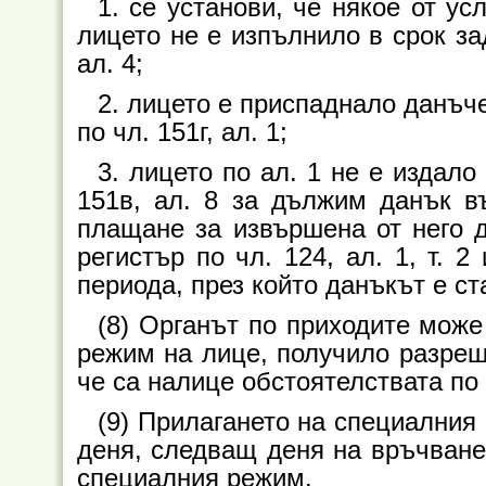
1. се установи, че някое от ус
лицето не е изпълнило в срок за
ал. 4;
2. лицето е приспаднало данъч
по чл. 151г, ал. 1;
3. лицето по ал. 1 не е издало
151в, ал. 8 за дължим данък в
плащане за извършена от него д
регистър по чл. 124, ал. 1, т. 
периода, през който данъкът е ст
(8) Органът по приходите може
режим на лице, получило разреше
че са налице обстоятелствата по 
(9) Прилагането на специалния р
деня, следващ деня на връчване 
специалния режим.