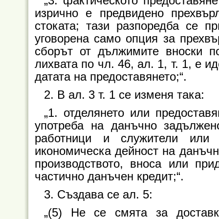
„3. фактическото предоставяне
изрично е предвидено прехвър
стоката; тази разпоредба се пр
уговорена само опция за прехвъ
сборът от дължимите вноски по
лихвата по чл. 46, ал. 1, т. 1, е
датата на предоставянето;“.
2. В ал. 3 т. 1 се изменя така:
„1. отделянето или предостав
употреба на данъчно задължено
работници и служители или 
икономическа дейност на данъчн
производството, вноса или при
частично данъчен кредит;“.
3. Създава се ал. 5:
„(5) Не се смята за достав