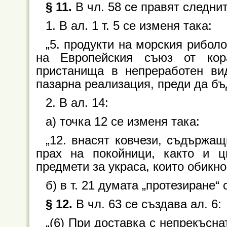
§ 11.
В чл. 58 се правят следни
1. В ал. 1 т. 5 се изменя така:
„5. продукти на морския рибол
на Европейския съюз от кор
пристанища в непреработен ви
пазарна реализация, преди да бъ
2. В ал. 14:
а) точка 12 се изменя така:
„12. внасят ковчези, съдържа
прах на покойници, както и ц
предмети за украса, които обикно
б) в т. 21 думата „протезиране“ 
§ 12.
В чл. 63 се създава ал. 6:
„(6) При доставка с непрекъснат