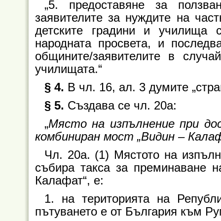
„5. предоставяне за ползва
заявителите за нуждите на част
детските градини и училища 
народната просвета, и послед
общините/заявителите в случа
училищата.“
§ 4.
В чл. 16, ал. 3 думите „стр
§ 5.
Създава се чл. 20а:
„
Място на изпълнение при дос
комбиниран мост „Видин – Кал
Чл. 20а. (1) Мястото на изпълн
събира такса за преминаване н
Калафат“, е:
1. на територията на Републ
пътуването е от България към Р