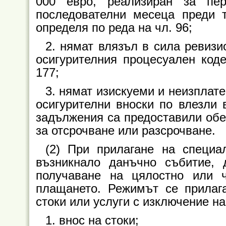
000 евро, реализиран за пе
последователни месеца преди 
определя по реда на чл. 96;
2. нямат влязъл в сила ревизи
осигурителния процесуален коде
177;
3. нямат изискуеми и неизплат
осигурителни вноски по влезли 
задължения са предоставили обе
за отсрочване или разсрочване.
(2) При прилагане на специа
възникнало данъчно събитие, 
получаване на цялостно или 
плащането. Режимът се прилаг
стоки или услуги с изключение на
1. внос на стоки;