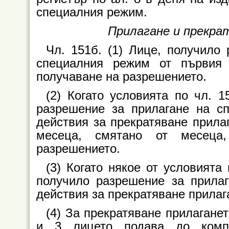
специалния режим.
Прилагане и прекра
Чл. 151б. (1) Лице, получило 
специалния режим от първия
получаване на разрешението.
(2) Когато условията по чл. 1
разрешение за прилагане на с
действия за прекратяване прила
месеца, смятано от месеца
разрешението.
(3) Когато някое от условията 
получило разрешение за прила
действия за прекратяване прилаг
(4) За прекратяване прилагане
и 3 лицето подава до компе