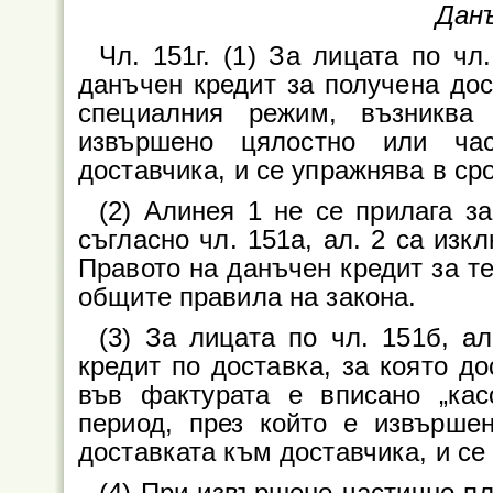
Дан
Чл. 151г. (1) За лицата по чл
данъчен кредит за получена дос
специалния режим, възниква
извършено цялостно или ча
доставчика, и се упражнява в сро
(2) Алинея 1 не се прилага за
съгласно чл. 151а, ал. 2 са изк
Правото на данъчен кредит за те
общите правила на закона.
(3) За лицата по чл. 151б, а
кредит по доставка, за която д
във фактурата е вписано „кас
период, през който е извърше
доставката към доставчика, и се 