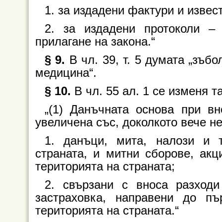
1. за издадени фактури и извест
2. за издадени протоколи –
прилагане на закона.“
§ 9.
В чл. 39, т. 5 думата „зъб
медицина“.
§ 10.
В чл. 55 ал. 1 се изменя т
„(1) Данъчната основа при вн
увеличена със, доколкото вече не
1. данъци, мита, налози и 
страната, и митни сборове, акц
територията на страната;
2. свързани с вноса разходи
застраховка, направени до пъ
територията на страната.“