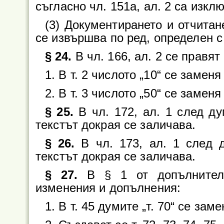
съгласно чл. 151а, ал. 2 са изк
(3) Документирането и отчита
се извършва по ред, определен с
§ 24.
В чл. 166, ал. 2 се правя
1. В т. 2 числото „10“ се заменя 
2. В т. 3 числото „50“ се заменя 
§ 25.
В чл. 172, ал. 1 след ду
текстът докрая се заличава.
§ 26.
В чл. 173, ал. 1 след д
текстът докрая се заличава.
§ 27.
В § 1 от допълнителн
изменения и допълнения:
1. В т. 45 думите „т. 70“ се замен