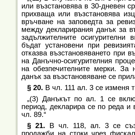
или възстановява в 30-дневен ср
прихваща или възстановява изц
връчване на заповедта за реви
между декларирания данък за в
задължителните осигурителни в
бъдат установени при ревизият
отказва възстановяването при в
на Данъчно-осигурителния проце
на обезпечителните мерки. За 
данък за възстановяване се прила
§ 20.
В чл. 111 ал. 3 се изменя т
„(3) Данъкът по ал. 1 се вкл
период, декларира се по реда и 
чл. 89.“
§ 21.
В чл. 118, ал. 3 се съз
продажби на стоки чрез фискал