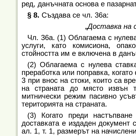
ред, данъчната основа е пазарнат
§ 8.
Създава се чл. 36а:
„
Доставка на с
Чл. 36а. (1) Облагаема с нулев
услуги, като комисиона, опако
стойността им е включена в данъч
(2) Облагаема с нулева ставк
преработка или поправка, когато
3 при внос на стоки, които са в
на страната до място извън 
митнически режим пасивно усъв
територията на страната.
(3) Когато преди настъпване
доставката е издаден документ с
ал. 1, т. 1, размерът на начислен