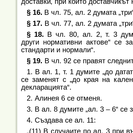
доставки, при които доставчикът 
§ 16.
В чл. 75, ал. 2 думата „три
§ 17.
В чл. 77, ал. 2 думата „три
§ 18.
В чл. 80, ал. 2, т. 3 ду
други нормативни актове“ се з
стандарти и нормали“.
§ 19.
В чл. 92 се правят следни
1. В ал. 1, т. 1 думите „до дат
се заменят с „до края на кале
декларацията“.
2. Алинея 6 се отменя.
3. В ал. 8 думите „ал. 3 – 6“ се 
4. Създава се ал. 11:
„(11) В случаите по ал. 3 при