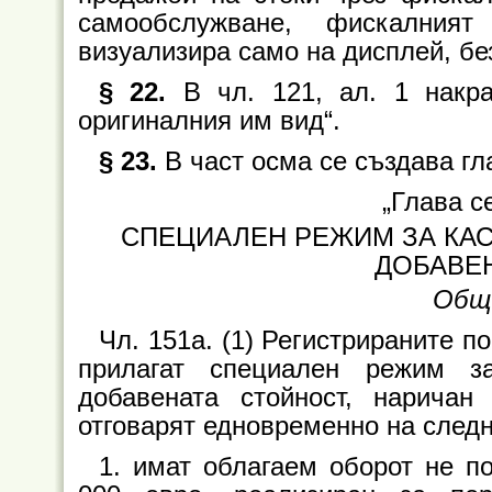
самообслужване, фискалният
визуализира само на дисплей, без
§ 22.
В чл. 121, ал. 1 накра
оригиналния им вид“.
§ 23.
В част осма се създава гла
„Глава с
СПЕЦИАЛЕН РЕЖИМ ЗА КАС
ДОБАВЕ
Общ
Чл. 151а. (1) Регистрираните по
прилагат специален режим з
добавената стойност, наричан 
отговарят едновременно на следн
1. имат облагаем оборот не п