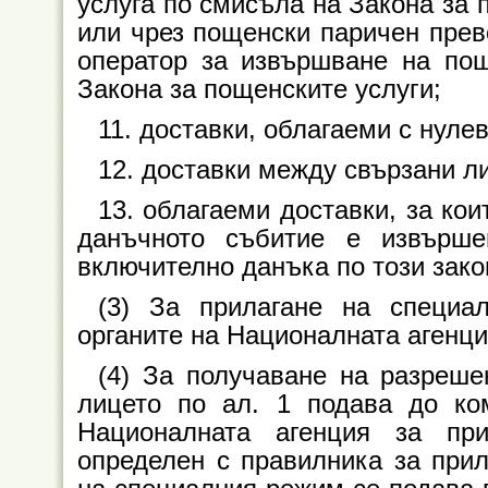
услуга по смисъла на Закона за 
или чрез пощенски паричен прев
оператор за извършване на по
Закона за пощенските услуги;
11. доставки, облагаеми с нулев
12. доставки между свързани л
13. облагаеми доставки, за кои
данъчното събитие е извърше
включително данъка по този зако
(3) За прилагане на специа
органите на Националната агенци
(4) За получаване на разреш
лицето по ал. 1 подава до ко
Националната агенция за пр
определен с правилника за прил