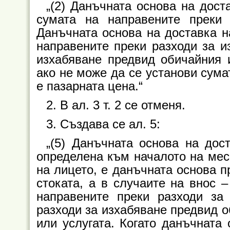
„(2) Данъчната основа на достав
сумата на направените преки 
Данъчната основа на доставка на 
направените преки разходи за и
изхабяване предвид обичайния 
ако не може да се установи сума
е пазарната цена.“
2. В ал. 3 т. 2 се отменя.
3. Създава се ал. 5:
„(5) Данъчната основа на дост
определена към началото на месе
на лицето, е данъчната основа п
стоката, а в случаите на внос 
направените преки разходи за
разходи за изхабяване предвид о
или услугата. Когато данъчната