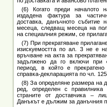
по доставката и авансово платен
(6) Когато преди началото 
издадена фактура за частич
доставка, данъчното събитие 
месеца, следващ месеца на пол
на специалния режим, се прилага
(7) При прекратяване прилаган
изискуемостта по ал. 3 не е н
връчване на акта за прекратява
задължено да го включи при 
период, в който е прекратено
справка-декларацията по чл. 125
(8) За определяне размера на д
ред, определен с правилника 
страните от доставчика – ли
Данъкът е дължим за данъчния пе