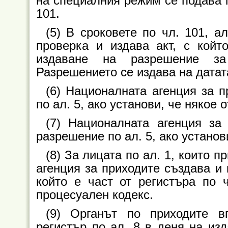
на специалния режим се подава п
101.
(5) В сроковете по чл. 101, а
проверка и издава акт, с койт
издаване на разрешение за
Разрешението се издава на датата
(6) Националната агенция за 
по ал. 5, ако установи, че някое 
(7) Националната агенция за
разрешение по ал. 5, ако установ
(8) За лицата по ал. 1, които 
агенция за приходите създава и
който е част от регистъра по ч
процесуален кодекс.
(9) Органът по приходите в
регистър по ал. 8 в деня на из