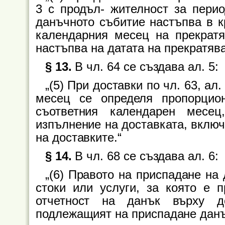
3 с продъл- жителност за перио
данъчното събитие настъпва в к
календарния месец на прекратя
настъпва на датата на прекратява
§ 13.
В чл. 64 се създава ал. 5:
„(5) При доставки по чл. 63, ал
месец се определя пропорцио
съответния календарен месе
изпълнение на доставката, включ
на доставките.“
§ 14.
В чл. 68 се създава ал. 6:
„(6) Правото на приспадане на
стоки или услуги, за която е 
отчетност на данък върху до
подлежащият на приспадане данъ