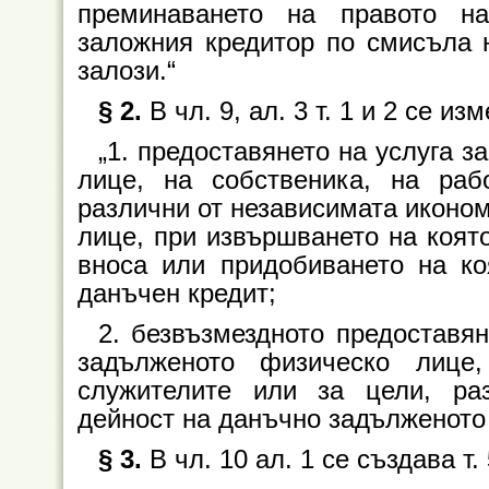
преминаването на правото н
заложния кредитор по смисъла н
залози.“
§ 2.
В чл. 9, ал. 3 т. 1 и 2 се из
„1. предоставянето на услуга 
лице, на собственика, на раб
различни от независимата иконо
лице, при извършването на която
вноса или придобиването на ко
данъчен кредит;
2. безвъзмездното предоставя
задълженото физическо лице
служителите или за цели, ра
дейност на данъчно задълженото 
§ 3.
В чл. 10 ал. 1 се създава т. 