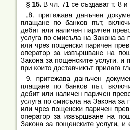
§ 15.
В чл. 71 се създават т. 8 и 
„8. притежава данъчен докум
плащане по банков път, включи
дебит или наличен паричен прево
услуга по смисъла на Закона за 
или чрез пощенски паричен прев
оператор за извършване на по
Закона за пощенските услуги, и п
при които доставчикът прилага гл
9. притежава данъчен докуме
плащане по банков път, включи
дебит или наличен паричен прево
услуга по смисъла на Закона за 
или чрез пощенски паричен прев
оператор за извършване на по
Закона за пощенските услуги, и е