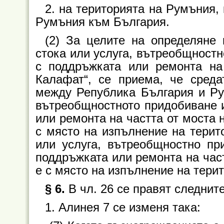
2. на територията на Румъния, 
Румъния към България.
(2) За целите на определяне
стока или услуга, вътреобщностн
с поддръжката или ремонта на
Калафат“, се приема, че среда
между Република България и Рум
вътреобщностното придобиване и
или ремонта на частта от моста 
с място на изпълнение на терито
или услуга, вътреобщностно пр
поддръжката или ремонта на част
е с място на изпълнение на тери
§ 6.
В чл. 26 се правят следнит
1. Алинея 7 се изменя така: