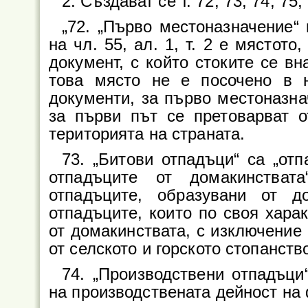
2. Създават се т. 72, 73, 74, 75,
„72. „Първо местоназначение“
на чл. 55, ал. 1, т. 2 е мястот
документ, с който стоките се вн
това място не е посочено в 
документи, за първо местоназна
за първи път се претоварват о
територията на страната.
73. „Битови отпадъци“ са „от
отпадъците от домакинстват
отпадъците, образувани от д
отпадъците, които по своя хара
от домакинствата, с изключение
от селското и горското стопанств
74. „Производствени отпадъци
на производствената дейност на