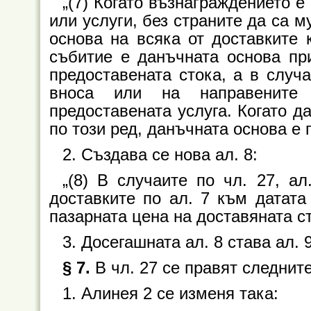
„(7) Когато възнаграждението е
или услуги, без страните да са 
основа на всяка от доставките 
събитие е данъчната основа пр
предоставената стока, а в случ
вноса или на направените
предоставената услуга. Когато д
по този ред, данъчната основа е 
2. Създава се нова ал. 8:
„(8) В случаите по чл. 27, ал
доставките по ал. 7 към датата
пазарната цена на доставяната ст
3. Досегашната ал. 8 става ал. 9
§ 7.
В чл. 27 се правят следнит
1. Алинея 2 се изменя така: