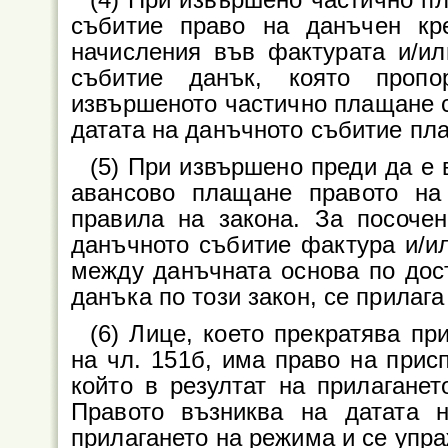
(4) При извършено частично п
събитие право на данъчен кр
начисления във фактурата и/ил
събитие данък, която пропо
извършеното частично плащане 
датата на данъчното събитие пл
(5) При извършено преди да е
авансово плащане правото на
правила на закона. За посоче
данъчното събитие фактура и/ил
между данъчната основа по дост
данъка по този закон, се прилага 
(6) Лице, което прекратява п
на чл. 151б, има право на прис
който в резултат на прилаганет
Правото възниква на датата 
прилагането на режима и се упра