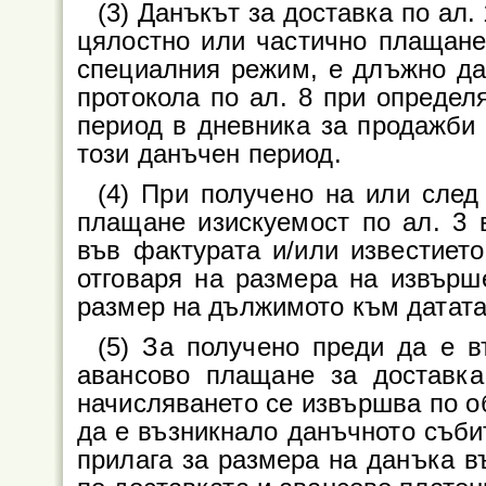
(3) Данъкът за доставка по ал.
цялостно или частично плащане 
специалния режим, е длъжно да
протокола по ал. 8 при определ
период в дневника за продажби 
този данъчен период.
(4) При получено на или след
плащане изискуемост по ал. 3 
във фактурата и/или известието
отговаря на размера на извър
размер на дължимото към датата
(5) За получено преди да е 
авансово плащане за доставка
начисляването се извършва по о
да е възникнало данъчното съби
прилага за размера на данъка в