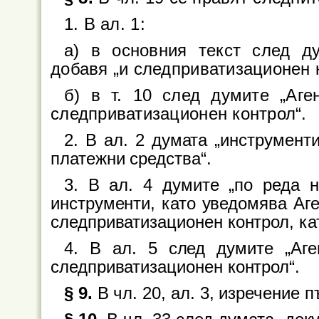
1. В ал. 1:
а) в основния текст след ду
добавя „и следприватизационен 
б) в т. 10 след думите „Аге
следприватизационен контрол“.
2. В ал. 2 думата „инструмент
платежни средства“.
3. В ал. 4 думите „по реда 
инструменти, като уведомява Аге
следприватизационен контрол, ка
4. В ал. 5 след думите „Аге
следприватизационен контрол“.
§ 9.
В чл. 20, ал. 3, изречение п