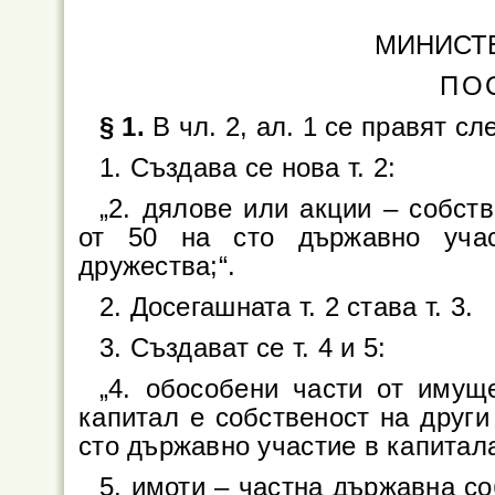
МИНИСТ
ПО
§ 1.
В чл. 2, ал. 1 се правят с
1. Създава се нова т. 2:
„2. дялове или акции – собст
от 50 на сто държавно учас
дружества;“.
2. Досегашната т. 2 става т. 3.
3. Създават се т. 4 и 5:
„4. обособени части от имущ
капитал е собственост на други
сто държавно участие в капитал
5. имоти – частна държавна со