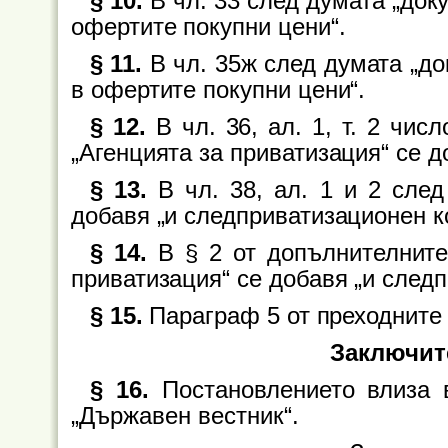
§ 10.
В чл. 33 след думата „док
офертите покупни цени“.
§ 11.
В чл. 35ж след думата „до
в офертите покупни цени“.
§ 12.
В чл. 36, ал. 1, т. 2 числ
„Агенцията за приватизация“ се д
§ 13.
В чл. 38, ал. 1 и 2 след
добавя „и следприватизационен к
§ 14.
В § 2 от допълнителните
приватизация“ се добавя „и след
§ 15.
Параграф 5 от преходните 
Заключит
§ 16.
Постановлението влиза 
„Държавен вестник“.