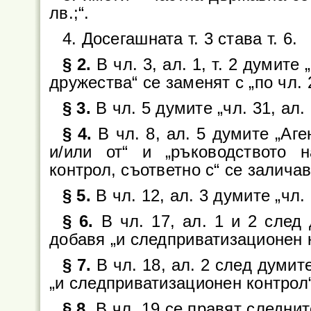
лв.;“.
4. Досегашната т. 3 става т. 6.
§ 2.
В чл. 3, ал. 1, т. 2 думите
дружества“ се заменят с „по чл. 2,
§ 3.
В чл. 5 думите „чл. 31, ал. 
§ 4.
В чл. 8, ал. 5 думите „Аг
и/или от“ и „ръководството 
контрол, съответно с“ се заличав
§ 5.
В чл. 12, ал. 3 думите „чл. 8
§ 6.
В чл. 17, ал. 1 и 2 след 
добавя „и следприватизационен 
§ 7.
В чл. 18, ал. 2 след думит
„и следприватизационен контрол“
§ 8.
В чл. 19 се правят следни