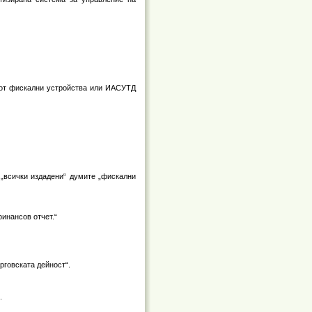
е от фискални устройства или ИАСУТД
 „всички издадени“ думите „фискални
финансов отчет.“
рговската дейност“.
.