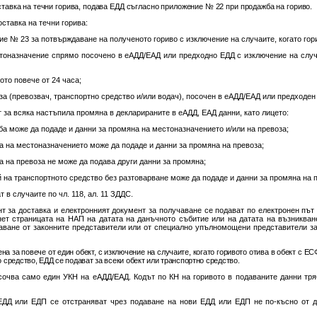
доставка на течни горива, подава ЕДД съгласно приложение № 22 при продажба на гориво.
оставка на течни горива:
е № 23 за потвърждаване на полученото гориво с изключение на случаите, когато гор
тоназначение спрямо посочено в еАДД/EАД или предходно ЕДД с изключение на случаи
ото повече от 24 часа;
за (превозвач, транспортно средство и/или водач), посочен в еАДД/ЕАД или предходен
ат за всяка настъпила промяна в декларираните в еАДД, ЕАД данни, като лицето:
ба може да подаде и данни за промяна на местоназначението и/или на превоза;
а на местоназначението може да подаде и данни за промяна на превоза;
а на превоза не може да подава други данни за промяна;
й на транспортното средство без разтоварване може да подаде и данни за промяна на 
ат в случаите по чл. 118, ал. 11 ЗДДС.
ент за доставка и електронният документ за получаване се подават по електронен пъ
ет страницата на НАП на датата на данъчното събитие или на датата на възникване
аване от законните представители или от специално упълномощени представители за п
ена за повече от един обект, с изключение на случаите, когато горивото отива в обект с 
 средство, ЕДД се подават за всеки обект или транспортно средство.
сочва само един УКН на еАДД/ЕАД. Кодът по КН на горивото в подаваните данни тря
ЕДД или ЕДП се отстраняват чрез подаване на нови ЕДД или ЕДП не по-късно от 