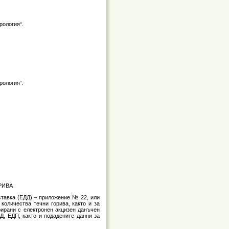
рология“.
рология“.
РИВА
доставка (ЕДД) – приложение № 22, или
количества течни горива, както и за
арирани с електронен акцизен данъчен
Д, ЕДП, както и подадените данни за