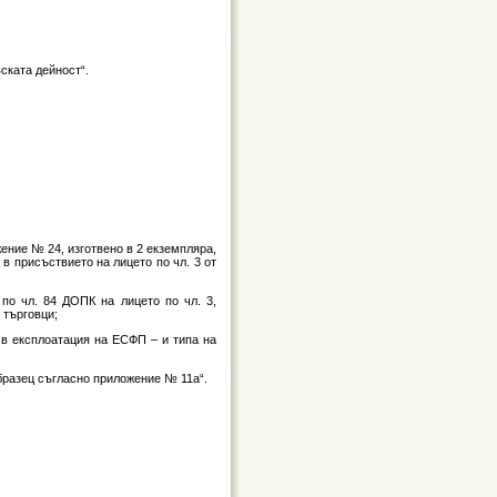
ската дейност“.
ние № 24, изготвено в 2 екземпляра,
 в присъствието на лицето по чл. 3 от
по чл. 84 ДОПК на лицето по чл. 3,
 търговци;
 в експлоатация на ЕСФП – и типа на
образец съгласно приложение № 11а“.