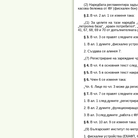
(2) Наредбата регламентира задъл
касова бележка от ФУ (фискален бон)
§ 2.
В чл. 2 ал. 1 се изменя така:
„(1) За целите на тази наредба 
„петролна база“, „краен потребител“,
41, 67, 68, 69 и 70 от допълнителната
§ 3.
В чл. 3 се правят следните и
1. В ал. 1 думите „фискално устр
2. Създава се алинея 7:
„(7) Регистриране на зареждане чр
§ 4.
В чл. 4 в основния текст сле
§ 5.
В чл. 5 в основния текст нак
§ 6.
Член 6 се изменя така:
„Чл. 6. Лице по чл. 3 може да ре
§ 7.
В чл. 7 се правят следните и
1. В ал. 1 след думите „регистри
2. В ал. 2 думите „функциониращ
3. В ал. 3 след думите „работа с Ф
§ 8.
В чл. 10 ал. 9 се изменя така:
„(9) Българският институт по мет
1. фискални устройства (ЕКАФП, 