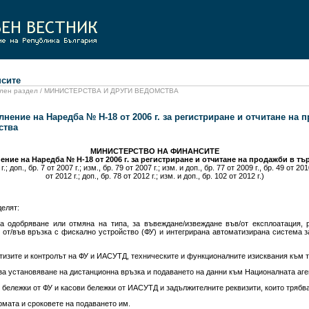
сите
циален раздел / МИНИСТЕРСТВА И ДРУГИ ВЕДОМСТВА
нение на Наредба № Н-18 от 2006 г. за регистриране и отчитане на 
ства
МИНИСТЕРСТВО НА ФИНАНСИТЕ
ние на Наредба № Н-18 от 2006 г. за регистриране и отчитане на продажби в т
.; доп., бр. 7 от 2007 г.; изм., бр. 79 от 2007 г.; изм. и доп., бр. 77 от 2009 г., бр. 49 от 2010
от 2012 г.; доп., бр. 78 от 2012 г.; изм. и доп., бр. 102 от 2012 г.)
делят:
за одобряване или отмяна на типа, за въвеждане/извеждане във/от експлоатация, р
 от/във връзка с фискално устройство (ФУ) и интегрирана автоматизирана система з
ртизите и контролът на ФУ и ИАСУТД, техническите и функционалните изисквания към т
 за установяване на дистанционна връзка и подаването на данни към Националната аге
 бележки от ФУ и касови бележки от ИАСУТД и задължителните реквизити, които трябв
рмата и сроковете на подаването им.