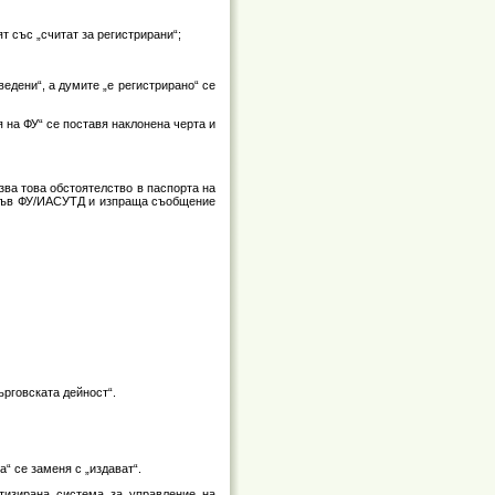
т със „считат за регистрирани“;
ведени“, а думите „е регистрирано“ се
я на ФУ“ се поставя наклонена черта и
ва това обстоятелство в паспорта на
а във ФУ/ИАСУТД и изпраща съобщение
ърговската дейност“.
“ се заменя с „издават“.
атизирана система за управление на