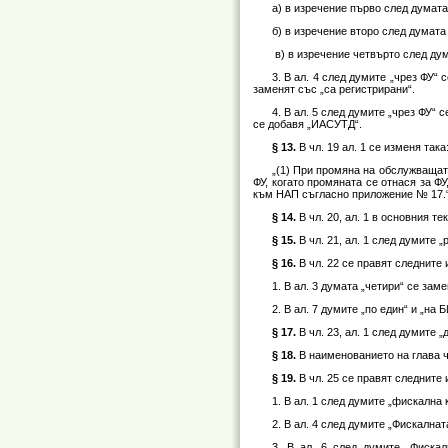
а) в изречение първо след думата
б) в изречение второ след думата 
в) в изречение четвърто след дум
3. В ал. 4 след думите „чрез ФУ“
заменят със „са регистрирани“.
4. В ал. 5 след думите „чрез ФУ“
се добавя „ИАСУТД“.
§ 13.
В чл. 19 ал. 1 се изменя така
„(1) При промяна на обслужващат
ФУ, когато промяната се отнася за 
към НАП съгласно приложение № 17.
§ 14.
В чл. 20, ал. 1 в основния т
§ 15.
В чл. 21, ал. 1 след думите 
§ 16.
В чл. 22 се правят следните
1. В ал. 3 думата „четири“ се заме
2. В ал. 7 думите „по един“ и „на 
§ 17.
В чл. 23, ал. 1 след думите 
§ 18.
В наименованието на глава ч
§ 19.
В чл. 25 се правят следните
1. В ал. 1 след думите „фискална
2. В ал. 4 след думите „Фискалнат
3. В ал. 6 след думите „Фискал