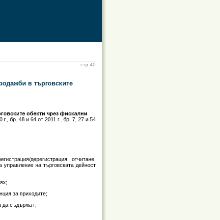
стр.40
продажби в търговските
ърговските обекти чрез фискални
 г., бр. 48 и 64 от 2011 г., бр. 7, 27 и 54
егистрация/дерегистрация, отчитане,
а управление на търговската дейност
ях;
нция за приходите;
а да съдържат;