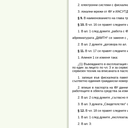
2. електронни системи с фискалн
3. локални мрежи от ФУ и ИАСУТД
§ 9.
В наименованието на глава тр
§ 10.
В чл. 16 се правят следните
1. В ал. 1 след думите „работа с 
абревиатурата „ДАМТН“ се заменя с „
2. В ал. 2 думите „договора по ал. 
§ 11.
В чл. 17 се правят следните
1. Алинея 1 се изменя така:
„(1) Въвеждането в експлоатация
по един за лицето по чл. 3 и за серв
сервизен техник на вписаната в пасп
1. запише във фискалната памет
съответно единния граждански номер,
2. впише в паспорта на ФУ данни
работещите в обекта средства за изме
2. В ал. 2 след думите „съгласно
3. В ал. 3 думата „Свидетелство“ 
§ 12.
В чл. 18 се правят следните
1. В ал. 1 след думите „експлоат
2. В ал. 3: