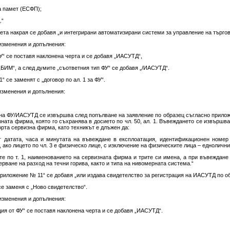
а памет (ЕСФП);
.“
ета накрая се добавя „и интегрирани автоматизирани системи за управление на търгов
 изменения и допълнения:
ФУ“ се поставя наклонена черта и се добавя „ИАСУТД“,
БИМ“, а след думите „съответния тип ФУ“ се добавя „/ИАСУТД“.
1“ се заменят с „договор по ал. 1 за ФУ“.
 изменения и допълнения:
 на ФУ/ИАСУТД се извършва след попълване на заявление по образец съгласно приложе
изната фирма, която го съхранява в досието по чл. 50, ал. 1. Въвеждането се извършва
орта сервизна фирма, като техникът е длъжен да:
 датата, часа и минутата на въвеждане в експлоатация, идентификационен номер 
 ако лицето по чл. 3 е физическо лице, с изключение на физическите лица – еднолични
те по т. 1, наименованието на сервизната фирма и трите си имена, а при въвеждане
рване на разход на течни горива, както и типа на нивомерната система.“
 приложение № 11“ се добавя „или издава свидетелство за регистрация на ИАСУТД по 
се заменя с „Ново свидетелство“.
 изменения и допълнения:
ация от ФУ“ се поставя наклонена черта и се добавя „ИАСУТД“.