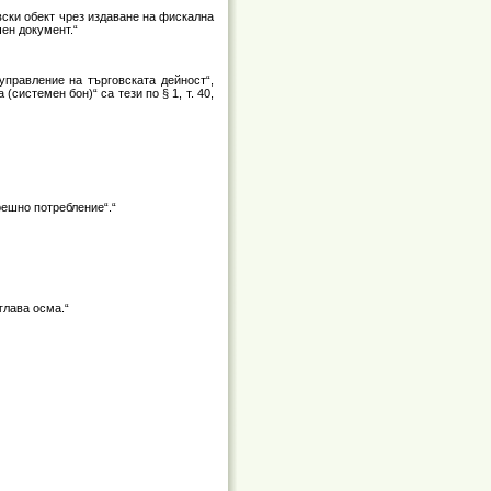
вски обект чрез издаване на фискална
ен документ.“
управление на търговската дейност“,
системен бон)“ са тези по § 1, т. 40,
ешно пот­ребление“.“
глава осма.“