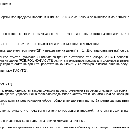
поредби:
 енергийните продукти, посочени в чл. 32, 33 и 33а от Закона за акцизите и данъчните
а професия“ са тези по смисъла на § 1, т. 29 от допълнителните разпоредби на З
ал. 1, т. 1, чл. 26, ал. 1 се правят следните изменения и допълнения:
ръзка, данъчен терминал (ДТ) и предаване на данни“ в т. 1. „Дистанционна връзка“ се съ
ансов отчет с нулиране и наличие за грешка в отговора от сървъра на НАП, отнасяща
овни данни (FDINFO); ФУ/ИАСУТД разчита и анализира грешката и формира и изпращ
о коректността на данните, работата на ФУ/ИАСУТД се блокира, с изключение на получе
вания към ИАСУТД“:
 ИАСУТД
зпълняващ стандартни касови функции за регистриране на търговски операции при всяка п
та връзка, управление на записа на продажбите в системата и невъзможност за корекция 
нформация за реализирания оборот общо и по данъчни групи. За целта да има възм
 17.
то регистриране и отпечатване на всички извършени продажби на стоки и услуги н
та на часовник-календарите на всички модули на системата.
нтрол върху движението на стоката от постъпване в обекта до счетоводното отчитане н