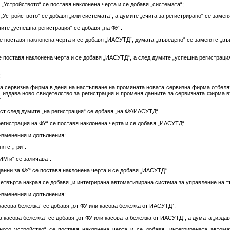
 „Устройството“ се поставя наклонена черта и се добавя „системата“;
„Устройството“ се добавя „или системата“, а думите „счита за регистрирано“ се заменя
ите „успешна регистрация“ се добавя „на ФУ“.
 се поставя наклонена черта и се добавя „ИАСУТД“, думата „въведено“ се заменя с „въ
 се поставя наклонена черта и се добавя „ИАСУТД“, а след думите „успешна регистраци
:
а сервизна фирма в деня на настъпване на промяната новата сервизна фирма отбеляз
ФУ, издава ново свидетелство за регистрация и променя данните за сервизната фирм
“
екст след думите „на регистрация“ се добавя „на ФУ/ИАСУТД“.
„регистрация на ФУ“ се поставя наклонена черта и се добавя „ИАСУТД“.
 изменения и допълнения:
ня с „три“.
БИМ и“ се заличават.
„данни за ФУ“ се поставя наклонена черта и се добавя „ИАСУТД“.
етвърта накрая се добавя „и интегрирана автоматизирана система за управление на т
 изменения и допълнения:
 касова бележка“ се добавя „от ФУ или касова бележка от ИАСУТД“.
а касова бележка“ се добавя „от ФУ или касовата бележка от ИАСУТД“, а думата „издава
ното устройство“ се поставя наклонена черта и се добавя „интегрираната автом