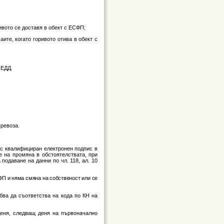
ивото се доставя в обект с ЕСФП;
те, когато горивото отива в обект с
 ЕДД.
превоза.
т с квалифициран електронен подпис в
 на промяна в обстоятелствата, при
одаване на данни по чл. 118, ал. 10
ЕСФП и няма смяна на собственост или се
бва да съответства на кода по КН на
деня, следващ деня на първоначално