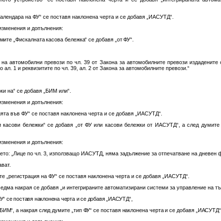
-календара на ФУ“ се поставя наклонена черта и се добавя „ИАСУТД“.
 изменения и допълнения:
думите „Фискалната касова бележка“ се добавя „от ФУ“.
е на автомобилни превози по чл. 39 от Закона за автомобилните превози издаденит
ал. 1 и реквизитите по чл. 39, ал. 2 от Закона за автомобилните превози.“
ки на“ се добавя „БИМ или“.
 изменения и допълнения:
цията във ФУ“ се поставя наклонена черта и се добавя „ИАСУТД“.
и касови бележки“ се добавя „от ФУ или касови бележки от ИАСУТД“, а след думите
 изменения и допълнения:
трето: „Лице по чл. 3, използващо ИАСУТД, няма задължение за отпечатване на дневен 
ават.
умите „регистрация на ФУ“ се поставя наклонена черта и се добавя „ИАСУТД“.
едма накрая се добавя „и интегрираните автоматизирани системи за управление на тъ
ФУ“ се поставя наклонена черта и се добавя „ИАСУТД“,
БИМ“, а накрая след думите „тип ФУ“ се поставя наклонена черта и се добавя „ИАСУТД“