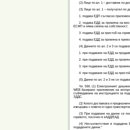
(2) Лице по ал. 1 – доставчик по 
(3) Лице по ал. 1 – получател по д
1. подава ЕДП съгласно приложени
2. подава ЕДД за промяна на мес
ЕСФП и няма смяна на собственост;
3. подава ЕДД за престой на горив
4. подава ЕДД за промяна в прево
(4) Данните по ал. 2 и 3 се подав
1. при подаване на ЕДД за продаж
2. при подаване на ЕДД за промян
3. при подаване на ЕДД за промян
4. при подаване на ЕДД за престо
(5) Данни по ал. 2 и 3 не се подав
Чл. 59б. (1) Електронният докум
WEB базирано приложение на интерн
съблюдаване на инструкциите за под
ЗДДС.
(2) Когато доставката е предназнач
извършва с повече от едно транспортно
(3) При подаване на данни се по
горивото, посочен в еАДД/ЕАД.
(4) Несъответствия в подадени 
подадените данни.“