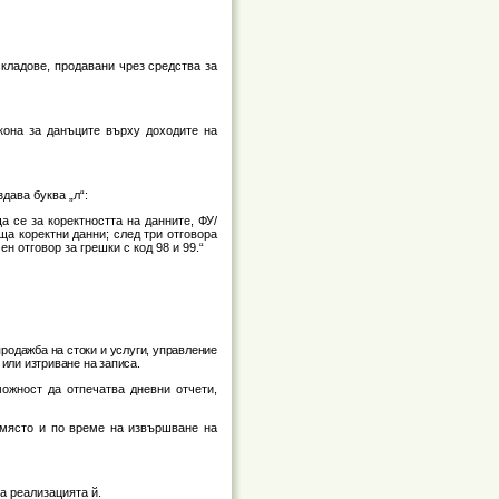
 складове, продавани чрез средства за
акона за данъците върху доходите на
здава буква „л“:
 се за коректността на данните, ФУ/
а коректни данни; след три отговора
н отговор за грешки с код 98 и 99.“
родажба на стоки и услуги, управление
или изтриване на записа.
ожност да отпечатва дневни отчети,
а място и по време на извършване на
а реализацията й.