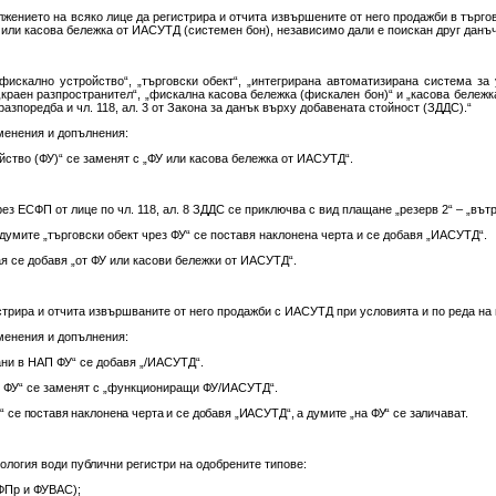
жението на всяко лице да регистрира и отчита извършените от него продажби в търго
 или касова бележка от ИАСУТД (системен бон), независимо дали е поискан друг данъч
„фискално устройство“, „търговски обект“, „интегрирана автоматизирана система за 
 „краен разпространител“, „фискална касова бележка (фискален бон)“ и „касова бележка (
 разпоредба и чл. 118, ал. 3 от Закона за данък върху добавената стойност (ЗДДС).“
зменения и допълнения:
ойство (ФУ)“ се заменят с „ФУ или касова бележка от ИАСУТД“.
ез ЕСФП от лице по чл. 118, ал. 8 ЗДДС се приключва с вид плащане „резерв 2“ – „вътр
д думите „търговски обект чрез ФУ“ се поставя наклонена черта и се добавя „ИАСУТД“.
рая се добавя „от ФУ или касови бележки от ИАСУТД“.
гистрира и отчита извършваните от него продажби с ИАСУТД при условията и по реда на 
зменения и допълнения:
рани в НАП ФУ“ се добавя „/ИАСУТД“.
о ФУ“ се заменят с „функциониращи ФУ/ИАСУТД“.
У“ се поставя наклонена черта и се добавя „ИАСУТД“, а думите „на ФУ“ се заличават.
рология води публични регистри на одобрените типове:
ФПр и ФУВАС);