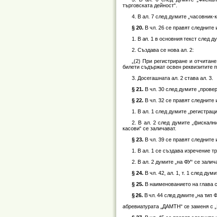
търговската дейност“.
4. В ал. 7 след думите „часовник
§ 20.
В чл. 26 се правят следните
1. В ал. 1 в основния текст след 
2. Създава се нова ал. 2:
„(2) При регистриране и отчитан
билети съдържат освен реквизитите по 
3. Досегашната ал. 2 става ал. 3.
§ 21.
В чл. 30 след думите „провер
§ 22.
В чл. 32 се правят следните
1. В ал. 1 след думите „регистра
2. В ал. 2 след думите „фискалн
касови“ се заличават.
§ 23.
В чл. 39 се правят следните
1. В ал. 1 се създава изречение 
2. В ал. 2 думите „на ФУ“ се залич
§ 24.
В чл. 42, ал. 1, т. 1 след д
§ 25.
В наименованието на глава с
§ 26.
В чл. 44 след думите „на тип 
абревиатурата „ДАМТН“ се заменя с „