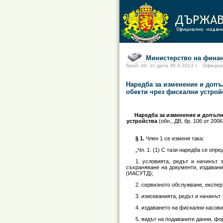
Министерство на финан
брой: 40, от дата 30.4.2013 г. Офи
Наредба за изменение и допъл
обекти чрез фискални устрой
Наредба за изменение и допълне
устройства
(обн., ДВ, бр. 106 от 2006 г
§ 1.
Член 1 се изменя така:
„Чл. 1. (1) С тази наредба се опре
1. условията, редът и начинът 
съхраняване на документи, издавани
(ИАСУТД);
2. сервизното обслужване, експе
3. изискванията, редът и начинът
4. издаването на фискални касови
5. видът на подаваните данни, фо