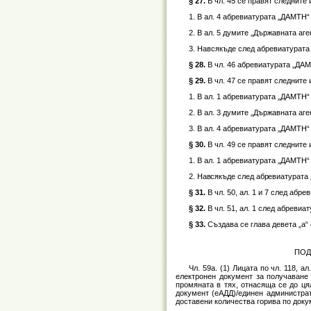
§ 27.
В чл. 45 се правят следните
1. В ал. 4 абревиатурата „ДАМТН“
2. В ал. 5 думите „Държавната аг
3. Навсякъде след абревиатурата 
§ 28.
В чл. 46 абревиатурата „ДАМ
§ 29.
В чл. 47 се правят следните
1. В ал. 1 абревиатурата „ДАМТН“
2. В ал. 3 думите „Държавната аг
3. В ал. 4 абревиатурата „ДАМТН“
§ 30.
В чл. 49 се правят следните
1. В ал. 1 абревиатурата „ДАМТН“
2. Навсякъде след абревиатурата 
§ 31.
В чл. 50, ал. 1 и 7 след абр
§ 32.
В чл. 51, ал. 1 след абревиа
§ 33.
Създава се глава девета „а“ с
ПОД
Чл. 59а. (1) Лицата по чл. 118, 
електронен документ за получаване 
промяната в тях, отнасяща се до цял
документ (еАДД)/единен администрат
доставени количества горива по док