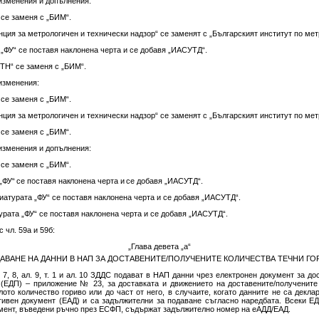
 изменения и допълнения:
 се заменя с „БИМ“.
енция за метрологичен и технически надзор“ се заменят с „Българският институт по мет
„ФУ“ се поставя наклонена черта и се добавя „ИАСУТД“.
ТН“ се заменя с „БИМ“.
 изменения:
 се заменя с „БИМ“.
енция за метрологичен и технически надзор“ се заменят с „Българският институт по мет
 се заменя с „БИМ“.
 изменения и допълнения:
 се заменя с „БИМ“.
„ФУ“ се поставя наклонена черта и се добавя „ИАСУТД“.
евиатурата „ФУ“ се поставя наклонена черта и се добавя „ИАСУТД“.
турата „ФУ“ се поставя наклонена черта и се добавя „ИАСУТД“.
 чл. 59а и 59б:
„Глава девета „а“
АВАНЕ НА ДАННИ В НАП ЗА ДОСТАВЕНИТЕ/ПОЛУЧЕНИТЕ КОЛИЧЕСТВА ТЕЧНИ ГО
ал. 7, 8, ал. 9, т. 1 и ал. 10 ЗДДС подават в НАП данни чрез електронен документ за 
(ЕДП) – приложение № 23, за доставката и движението на доставените/получените 
ото количество гориво или до част от него, в случаите, когато данните не са декл
ивен документ (ЕАД) и са задължителни за подаване съгласно наредбата. Всеки ЕД
умент, въведени ръчно през ЕСФП, съдържат задължително номер на еАДД/ЕАД.