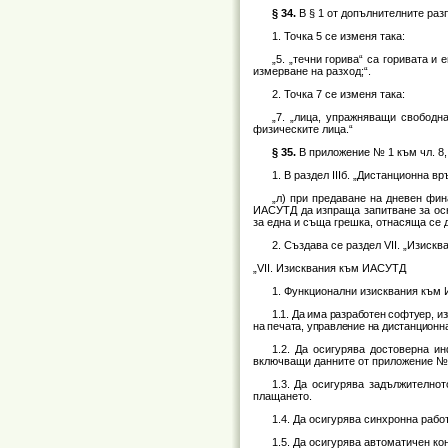
§ 34.
В § 1 от допълнителните раз
1. Точка 5 се изменя така:
„5. „течни горива“ са горивата и
измерване на разход;“.
2. Точка 7 се изменя така:
„7. „лица, упражняващи свободн
физическите лица.“
§ 35.
В приложение № 1 към чл. 8, 
1. В раздел ІІІб. „Дистанционна в
„л) при предаване на дневен фин
ИАСУТД да изпраща запитване за осн
за една и съща грешка, отнасяща се д
2. Създава се раздел VІІ. „Изиск
„VII. Изисквания към ИАСУТД
1. Функционални изисквания към
1.1. Да има разработен софтуер, и
на печата, управление на дистанционна
1.2. Да осигурява достоверна и
включващи данните от приложение №
1.3. Да осигурява задължително
плащането.
1.4. Да осигурява синхронна рабо
1.5. Да осигурява автоматичен ко