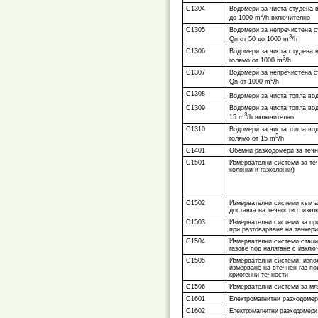
С1304
Водомери за чиста студена 
3
до 1000 m
/h включително
С1305
Водомери за непречистена с
3
Qn от 50 до 1000 m
/h
С1306
Водомери за чиста студена в
3
голямо от 1000 m
/h
С1307
Водомери за непречистена с
3
Qn от 1000 m
/h
С1308
Водомери за чиста топла во
С1309
Водомери за чиста топла вод
3
15 m
/h включително
С1310
Водомери за чиста топла вод
3
голямо от 15 m
/h
С1401
Обемни разходомери за течн
С1501
Измервателни системи за теч
колонки и газколонки)
С1502
Измервателни системи към а
доставка на течности с изкл
С1503
Измервателни системи за пр
при разтоварване на танкери
С1504
Измервателни системи стаци
газове под налягане с изклю
С1505
Измервателни системи, изпол
измерване на втечнен газ по
криогенни течности
С1506
Измервателни системи за мл
С1601
Електромагнитни разходоме
С1602
Електромагнитни разходомер