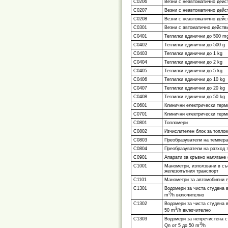
С0206
Везни с неавтоматично дейст
С0207
Везни с неавтоматично дейст
С0208
Везни с неавтоматично дейст
С0301
Везни с автоматично действ
С0401
Теглилки единични до 500 m
С0402
Теглилки единични до 500 g
С0403
Теглилки единични до 1 kg
С0404
Теглилки единични до 2 kg
С0405
Теглилки единични до 5 kg
С0406
Теглилки единични до 10 kg
С0407
Теглилки единични до 20 kg
С0408
Теглилки единични до 50 kg
С0601
Клинични електрически терм
С0701
Клинични електрически терм
С0801
Топломери
С0802
Изчислителен блок за топло
С0803
Преобразуватели на темпера
С0804
Преобразуватели на разход 
С0901
Апарати за кръвно налягане
С1001
Манометри, използвани в съ
железопътния транспорт
С1101
Манометри за автомобилни 
С1301
Водомери за чиста студена 
3
m
/h включително
С1302
Водомери за чиста студена в
3
50 m
/h включително
С1303
Водомери за непречистена с
3
Qn от 5 до 50 m
/h