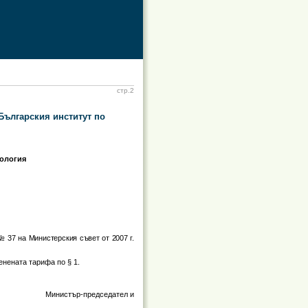
стр.2
 Българския институт по
рология
№ 37 на Министерския съвет от 2007 г.
енената тарифа по § 1.
Министър-председател и