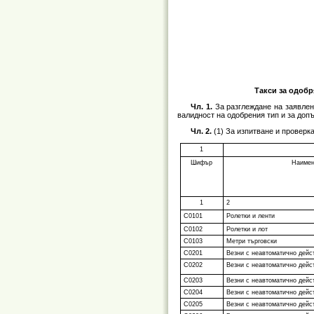
Такси за одобр
Чл. 1.
За разглеждане на заявлен
валидност на одобрения тип и за доп
Чл. 2.
(1) За изпитване и проверк
1
Шифър
Наимен
1
2
С0101
Ролетки и ленти
С0102
Ролетки и лот
С0103
Метри търговски
С0201
Везни с неавтоматично дейс
С0202
Везни с неавтоматично дейс
С0203
Везни с неавтоматично дейс
С0204
Везни с неавтоматично дейст
С0205
Везни с неавтоматично дейст