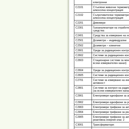
електронни
С2101
Стъклени живачни термометр
алкохолна концентрация
С2102
Съпротивителни термометри,
алкохолна концентрация
С2201
Димомери
С2301
Газоанализатори на отработе
средства
С2401
Средства за измерване на х
С2501
Дозиметри – индивидуални
С2502
Дозиметри – клинични
С2601
Уреди за радиационен контр
С2602
Системи за радиационен кон
С2603
Стационарни системи за мон
всеки измервателен канал)
С2604
Уреди за радиационен контр
С2605
Системи за радиационен конт
С2701
Системи за измерване на ин
активност
С2801
Системи за контрол на ради
(за всеки измервателен кана
С2901
Електромери еднофазни за а
С2902
Електромери еднофазни за р
С2903
Електромери трифазни за ак
С2904
Електромери трифазни за ре
С2905
Електромери трифазни за акт
реактивна енергия клас 2
С3001
Трансформатори: