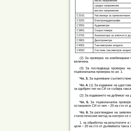
ниско напрежение
средно напрежение
високо напрежение
С3101
Часовници за превключване 
С3201
Електрокардиографи
С3501
Аудиометри
С3601
Скоростомери
С3701
Анализатори за алкохол в д
С3801
Диоптрометри
C4001
Таксиметрови апарати
C4002
Система таксиметров апарат
(2) За проверка на комбинирани 
величина.
(3) За последваща проверка на
първоначална проверка по ал. 1.
Чл. 3.
За оценяване съответствиет
Чл. 4.
(1) За издаване на удостов
за одобрен тип на СИ се събира такса
(2) За издаването на дубликат на 
Чл. 5.
За първоначална проверка
останалите СИ от нея – 20 на сто от 
Чл. 6.
За разглеждане на заявлен
статистическия метод за контрол се с
1. за обработка на резултатите 
цели – 20 на сто от дължимата такса