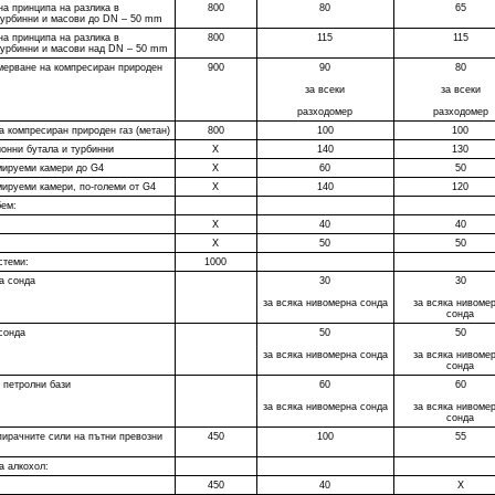
на принципа на разлика в
800
80
65
 турбинни и масови до DN – 50 mm
на принципа на разлика в
800
115
115
 турбинни и масови над DN – 50 mm
мерване на компресиран природен
900
90
80
за всеки
за всеки
разходомер
разходомер
а компресиран природен газ (метан)
800
100
100
ионни бутала и турбинни
Х
140
130
мируеми камери до G4
Х
60
50
мируеми камери, по-големи от G4
Х
140
120
бем:
Х
40
40
Х
50
50
стеми:
1000
а сонда
30
30
за всяка нивомерна сонда
за всяка нивоме
сонда
сонда
50
50
за всяка нивомерна сонда
за всяка нивоме
сонда
 петролни бази
60
60
за всяка нивомерна сонда
за всяка нивоме
сонда
пирачните сили на пътни превозни
450
100
55
а алкохол:
450
40
Х