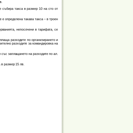
в.
е събира такса в размер 10 на сто от
е е определена такава такса – в троен
мерванията, непосочени в тарифата, се
аплаща разходите по организирането и
чително разходите за командировка на
 със заплащането на разходите по ал.
 в размер 15 лв.