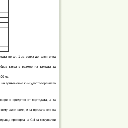
сата по ал. 1 за всяка допълнителна
бира такса в размер на таксата за
00 лв.
 и на допълнение към удостоверението
верено средство от партидата, а за
комунални цели, и за прилагането на
ледваща проверка на СИ за комунални