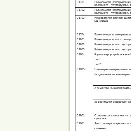
С1701
Разходомери, конструирани 
налягането – ултразвукови,
С1702
Разходомери, конструирани 
налягането – ултразвукови,
С1703
Измервателни системи за из
газ (метан)
С1704
Разходомери за измерване н
С1801
Разходомери за газ: с ротац
С1802
Разходомери за газ с дефор
С1803
Разходомери за газ с дефор
С1804
Коригиращи устройства за о
тип 1
тип 2
С1805
Нивомерни измервателни си
без демонтаж на нивомернат
с демонтаж на нивомерната 
за вертикални резервоари на
С1901
Стендове за измерване на с
средства
С2001
Алкохоломери и ареометри з
стъклени