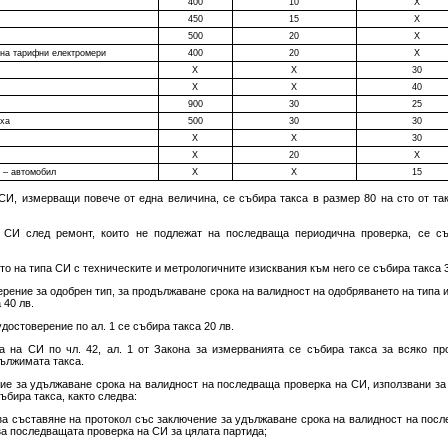
400
10
Х
450
15
Х
500
20
Х
на тарифни електромери
400
20
Х
Х
Х
30
Х
Х
40
900
30
25
ъха
500
30
30
Х
Х
30
Х
20
X
 – автомобил
X
X
15
СИ, измерващи повече от една величина, се събира такса в размер 80 на сто от так
 СИ след ремонт, които не подлежат на последваща периодична проверка, се съ
о на типа СИ с техническите и метрологичните изисквания към него се събира такса 3
ерение за одобрен тип, за продължаване срока на валидност на одобряването на типа
 40 лв.
удостоверение по ал. 1 се събира такса 20 лв.
 на СИ по чл. 42, ал. 1 от Закона за измерванията се събира такса за всяко про
дължимата такса.
ие за удължаване срока на валидност на последваща проверка на СИ, използвани за 
ъбира такса, както следва:
и за съставяне на протокол със заключение за удължаване срока на валидност на пос
 за последващата проверка на СИ за цялата партида;