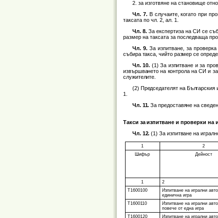
2. за изготвяне на становище отн
Чл. 7.
В случаите, когато при про
таксата по чл. 2, ал. 1.
Чл. 8.
За експертиза на СИ се съб
размер на таксата за последваща пров
Чл. 9.
За изпитване, за проверка
събира такса, чийто размер се опреде
Чл. 10.
(1) За изпитване и за про
извършването на контрола на СИ и за
служителите.
(2) Председателят на Българския 
1.
Чл. 11.
За предоставяне на сведени
Такси за изпитване и проверки на
Чл. 12.
(1) За изпитване на играл
1
2
Шифър
Дейност
1
2
Т1600100
Изпитване на игрални авто
единична игра
Т1600110
Изпитване на игрални авто
повече от една игра
Т1600120
Изпитване на игрални авт