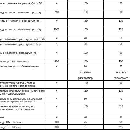
вода с номинален разход Qn от 50
Х
100
80
тудена вода с номинален разход
750
100
80
ода с номинален разход Qn, по-
Х
160
130
тудена вода с номинален разход
1000
160
130
3
Х
20
10
да с номинален разход Qn до 5 m
/h
а с номинален разход Qn от 5 до
Х
90
50
а с номинален разход Qn, по-
Х
100
90
ости, различни от вода
800
100
100
ни горива (в т.ч. бензиномерни
Х
90
35
за всеки
за всеки
разходомер
разходомер
втоцистерни за транспорт и
Х
120
90
ючение на течности за пиене
иемане или получаване на течности
Х
150
130
, жп и автоцистерни
онарни за измерване на втечнени
Х
80
70
чение на криогенни течности
звани за автоцистерни, за
Х
140
110
д налягане с изключение на
яко
Х
90
90
ри до DN – 50 mm
800
75
65
и над DN – 50 mm
800
115
115