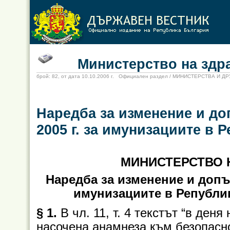
Министерство на здрав
брой: 82, от дата 10.10.2006 г. Официален раздел / МИНИСТЕРСТВА И 
Наредба за изменение и до
2005 г. за имунизациите в 
МИНИСТЕРСТВО 
Наредба за изменение и допъл
имунизациите в Републи
§ 1.
В чл. 11, т. 4 текстът “в ден
насочена анамнеза към безопасно