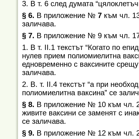
3. В т. 6 след думата “цялоклетъ
§ 6.
В приложение №
7
към чл. 13
заличава.
§ 7.
В приложение № 9 към чл. 17
1. В т. II.1 текстът “Когато по е
нулев прием полиомиелитна вакси
едновременно с ваксините срещу 
заличава.
2. В. т. II.4 текстът “а при необх
полиомиелитна ваксина” се залич
§ 8.
В приложение № 10 към чл. 20,
живите ваксини се заменят с ина
се заличава.
§ 9.
В приложение № 12 към чл. 27