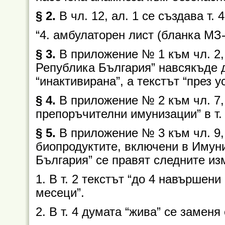
§ 2.
В чл. 12, ал. 1 се създава т.
“4. амбулаторен лист (бланка МЗ
§ 3.
В приложение № 1 към чл. 2,
Република България” навсякъде д
“инактивирана”, а текстът “през ус
§ 4.
В приложение № 2 към чл. 7, 
препоръчителни имунизации” в т. 
§ 5.
В приложение № 3 към чл. 9,
биопродуктите, включени в Имун
България” се правят следните из
1. В т. 2 текстът “до 4 навършен
месеци”.
2. В т. 4 думата “жива” се заменя