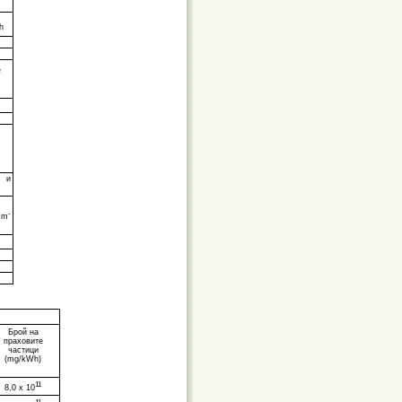
h
е
, и
-
 m
Брой на
праховите
частици
(mg/kWh)
11
8,0 х 10