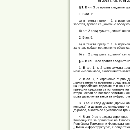
от 2018 г., бр. 60 от 20
§ 1.
В чл. 3 се правят следните д
1. В ал. 7:
а) в текста преди т. 1, в изреч
запетая, добавя се „които не обслужв
б) в т. 2 след думата „линии“ се 
2. В ал. 8:
а) в текста преди т. 1, в изреч
запетая, добавя се „които не обслужв
б) в т. 2 след думата „линии“ се 
§ 2.
В чл. 10 се правят следните 
1. В ал. 1, т. 2 след думата „
максимална маса, екологичната кате
2. В ал. 7, в изречение първо 
„таксуването на превозни средства за
на Европейския парламент и на Съве
превозни средства за използване на 
второ накрая се поставя запетая и с
може да включва такса за инфраструк
3. В ал. 8 след думите „преминав
непряка“, а думите „по отношение на
държава, в която се е установил тран
4. В ал. 9 се създава изречение
Конвенцията за прилагане на Спора
Република Германия и Френската реп
„Пътна инфраструктура“, с обща техни