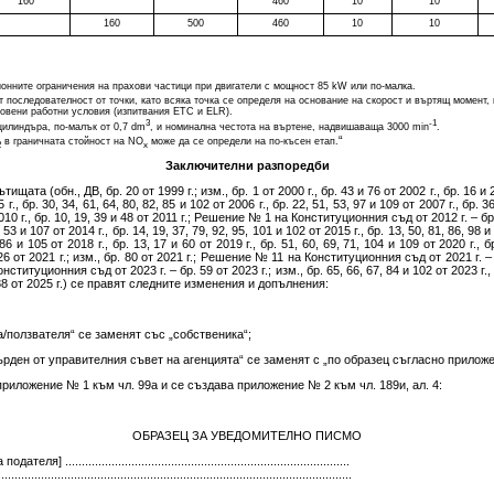
160
460
10
10
160
500
460
10
10
онните ограничения на прахови частици при двигатели с мощност 85 kW или по-малка.
 последователност от точки, като всяка точка се определя на основание на скорост и въртящ момент, 
новени работни условия (изпитвания ETC и ELR).
3
-1
цилиндъра, по-малък от 0,7 dm
, и номинална честота на въртене, надвишаваща 3000 min
.
“
в граничната стойност на NO
може да се определи на по-късен етап.
2
x
Заключителни разпоредби
ата (обн., ДВ, бр. 20 от 1999 г.; изм., бр. 1 от 2000 г., бр. 43 и 76 от 2002 г., бр. 16 и 2
 г., бр. 30, 34, 61, 64, 80, 82, 85 и 102 от 2006 г., бр. 22, 51, 53, 97 и 109 от 2007 г., бр. 3
2010 г., бр. 10, 19, 39 и 48 от 2011 г.; Решение № 1 на Конституционния съд от 2012 г. – бр. 
 53 и 107 от 2014 г., бр. 14, 19, 37, 79, 92, 95, 101 и 102 от 2015 г., бр. 13, 50, 81, 86, 98 и
7, 86 и 105 от 2018 г., бр. 13, 17 и 60 от 2019 г., бр. 51, 60, 69, 71, 104 и 109 от 2020 г.
6 от 2021 г.; изм., бр. 80 от 2021 г.; Решение № 11 на Конституционния съд от 2021 г. – б
онституционния съд от 2023 г. – бр. 59 от 2023 г.; изм., бр. 65, 66, 67, 84 и 102 от 2023 г.
38 от 2025 г.) се правят следните изменения и допълнения:
ка/ползвателя“ се заменят със „собственика“;
твърден от управителния съвет на агенцията“ се заменят с „по образец съгласно прилож
приложение № 1 към чл. 99а и се създава приложение № 2 към чл. 189и, ал. 4:
ОБРАЗЕЦ ЗА УВЕДОМИТЕЛНО ПИСМО
...................................................................................
.............................................................................................