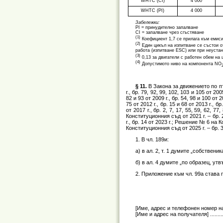
WHTC (CI)
4 000
WHTC (PI)
4 000
Забележки:
PI = принудително запалване
CI = запалване чрез сгъстяване
(1)
Коефициент 1,7 се прилага към емиси
(2)
Един цикъл на изпитване се състои от
работа (изпитване ESC) или при неуста
(3)
0,13 за двигатели с работен обем на 
(4)
Допустимото ниво на компонента NO
§ 11.
В Закона за движението по пътищ
г., бр. 79, 92, 99, 102, 103 и 105 от 2005
82 и 93 от 2009 г., бр. 54, 98 и 100 от 
75 от 2012 г., бр. 15 и 68 от 2013 г., бр.
от 2017 г., бр. 2, 7, 17, 55, 59, 62, 7
Конституционния съд от 2021 г. – бр. 2
г., бр. 14 от 2023 г.; Решение № 6 на К
Конституционния съд от 2025 г. – бр. 
1. В чл. 189и:
а) в ал. 2, т. 1 думите „собствени
б) в ал. 4 думите „по образец, у
2. Приложение към чл. 99а става 
[Име, адрес и телефонен номер на подателя] ...
[Име и адрес на получателя] ......................