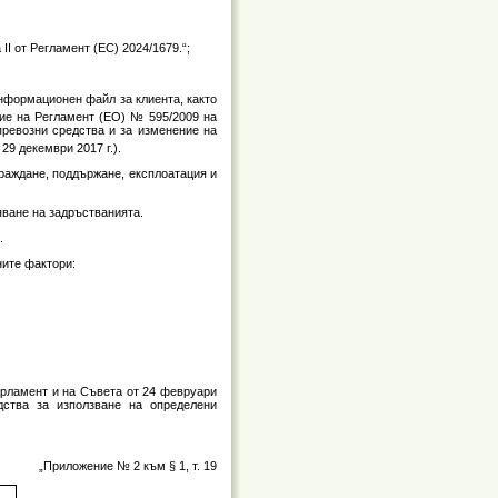
I от Регламент (ЕС) 2024/1679.“;
 информационен файл за клиента, както
ние на Регламент (ЕО) № 595/2009 на
превозни средства и за изменение на
29 декември 2017 г.).
граждане, поддържане, експлоатация и
яване на задръстванията.
.
ните фактори:
парламент и на Съвета от 24 февруари
дства за използване на определени
„Приложение № 2 към § 1, т. 19