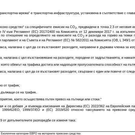
ранспортна мрежа“ е транспортна инфраструктура, установена в съответствие с глава I
возно средство“ са специфичните емисии на CO
, предвидени в точка 2.3 от неговия
2
ие IV към Регламент (ЕС) 2017/2400 на Комисията от 12 декември 2017 г. за изпълне
 по отношение на определянето на емисиите на CO
и разхода на гориво на тежки 
2
парламент и на Съвета и на Регламент (ЕС) № 582/2011 на Комисията (OB, L 349/1 от 
такса, налагана с цел да се възстановят разходите, направени в държава членка за из
кса, налагана с цел възстановяване на разходите, породени от задръстванията, и намал
и която обемът на трафика достига или надхвърля пропускателната способност на пътя
акса, налагана с цел да се възстановят разходите, свързани с един или повече от след
о от трафик;
, дължащи се на трафик.
дприятие, което осъществява пътен превоз на пътници или стоки.“
етая и се добавя „и въвежда изисквания на Директива (ЕС) 2022/362 на Европейския 
и 1999/62/ЕО, 1999/37/ЕО и (ЕС) 2019/520 относно таксуването на превозни сре
19 от допълнителните разпоредби се изменя така:
Екологични категории ЕВРО на моторните превозни средства