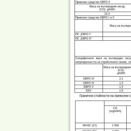
Превозно средство ЕВРО 0
Маса на въглеродния оксид
(СО), g/kWh
12,3
Превозно средство ЕВРО I и II
Маса на въглеро
ПС „ЕВРО I“
ПС „ЕВРО II“
Специфичните маси на въглеродeн окси
непрозрачността на отработените газове, о
Маса на въглеродния
(СО),
g/kWh
ЕВРО III
2,1
ЕВРО IV
1,5
ЕВРО V
1,5
EEV
1,5
Гранични стойности на превозни 
СО
(mg/kWh)
WHSC (CI)
1 500