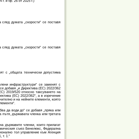
4 г. и бр. 26 от 2025 г.)
а след думата „скорости“ се поставя
а след думата „скорости“ се поставя
енят с „общата технически допустима
елени инфраструктури“ се заменят с
 се добавя „и Директива (ЕС) 2022/362
ЕС) 2019/520 относно таксуването на
ектива (ЕС) 2022/362“, а в изречение
чително и на нейните елементи, която
лементи“.
бва да води до“ се добавя „пряка или
а пътя, държавата членка или третата
 на държавите членки, които прилагат
омическия съюз Бенелюкс, Федерална
ционално тол управление към Агенция
 т. 1.“