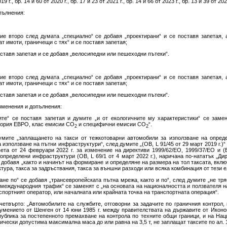
19 г., бр. 14 и 60 от 2020 г., бр. 17 и 23 от 2021 г., бр. 14 и 66 от 2023 г., бр. 13 и 39 от 202
опълнения:
ение второ след думата „специално“ се добавя „проектирани“ и се поставя запетая, 
ат имоти, граничещи с тях“ и се поставя запетая;
поставя запетая и се добавя „велосипедни или пешеходни пътеки“.
ение второ след думата „специално“ се добавя „проектирани“ и се поставя запетая, 
ат имоти, граничещи с тях“ и се поставя запетая;
поставя запетая и се добавя „велосипедни или пешеходни пътеки“.
изменения и допълнения:
осите“ се поставя запетая и думите „и от екологичните му характеристики“ се зам
гория ЕВРО, клас емисии СО
и специфични емисии СО
“.
2
2
думите „заплащането на такси от тежкотоварни автомобили за използване на опред
 използване на пътни инфраструктури“, след думите „(OB, L 91/45 от 29 март 2019 г.)“
та от 24 февруари 2022 г. за изменение на директиви 1999/62/ЕО, 1999/37/ЕО и (
определени инфраструктури (OB, L 69/1 от 4 март 2022 г.), наричана по-нататък „Дир
е добавя „както и начинът на формиране и определяне на размера на тол таксата, вклю
тура, такса за задръствания, такса за външни разходи или всяка комбинация от тези е
ане по“ се добавя „трансевропейската пътна мрежа, както и по“, след думите „не тря
 международния трафик“ се заменят с „на основата на националността и ползвателя н
спортният оператор, или началната или крайната точка на транспортната операция“.
 четвърто: „Автомобилите на службите, отговорни за задачите по граничния контрол,
зумението от Шенген от 14 юни 1985 г. между правителствата на държавите от Икон
ублика за постепенното премахване на контрола по техните общи граници, и на На
чески допустима максимална маса до или равна на 3,5 т, не заплащат таксите по ал. 1,