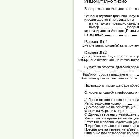
УВЕДОМИТЕЛНО ПИСМО
Във връзка с неплащане на пътна
Относно административно нарушение, извърш
изразяващо се в неплащане на
пътна такса с превозно средств
номер ..........................., фабрична мар
констатирано от Агенция „Пътна 
пътни такси ...........................................
[Вариант 1] (1)
Вие сте регистриран(а) като притежа
[Вариант 2] (1)
Държателят на свидетелството за рег
извършено неплащане на пътна такса
Сумата за глобата, дължима заради не
........................................................
Крайният срок за плащане е ...........................
Ако няма да заплатите наложената па
Настоящото писмо ще бъде обрабо
Относима подробна информация, 
а) Данни относно превозното сред
Регистрационен номер: .............................
Държава членка на регистрация: .................
Фабрична марка и модел: ...........................
б) Данни, свързани с неплащането
Място, дата и време на неплащането на пътна
Естество и правна квалификация на непла
Подробно описание на неплащането на пътна т
Позоваване на съответната(ите) правна(и) р
Описание или позоваване на доказа