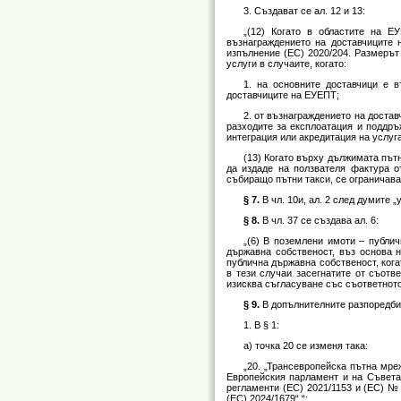
3. Създават се ал. 12 и 13:
„(12) Когато в областите на Е
възнаграждението на доставчиците 
изпълнение (ЕС) 2020/204. Размерът
услуги в случаите, когато:
1. на основните доставчици е 
доставчиците на ЕУЕПТ;
2. от възнаграждението на доста
разходите за експлоатация и поддръж
интеграция или акредитация на услуга
(13) Когато върху дължимата пътн
да издаде на ползвателя фактура о
събиращо пътни такси, се ограничава
§ 7.
В чл. 10и, ал. 2 след думите 
§ 8.
В чл. 37 се създава ал. 6:
„(6) В поземлени имоти – публи
държавна собственост, въз основа 
публична държавна собственост, кога
в тези случаи засегнатите от съотв
изисква съгласуване със съответното
§ 9.
В допълнителните разпоредби
1. В § 1:
а) точка 20 се изменя така:
„20. „Трансевропейска пътна мреж
Европейския парламент и на Съвета 
регламенти (ЕС) 2021/1153 и (ЕС) № 
(ЕС) 2024/1679“.“;