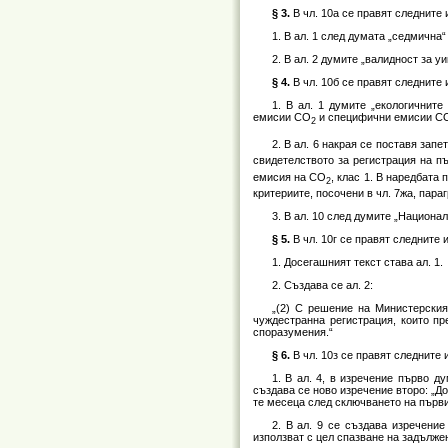
§ 3.
В чл. 10а се правят следните
1. В ал. 1 след думата „седмична“
2. В ал. 2 думите „валидност за у
§ 4.
В чл. 10б се правят следните
1. В ал. 1 думите „екологичнит
емисии СО
и специфични емисии С
2
2. В ал. 6 накрая се поставя запе
свидетелството за регистрация на п
емисия на СО
, клас 1. В наредбата 
2
критериите, посочени в чл. 7жа, пара
3. В ал. 10 след думите „Национал
§ 5.
В чл. 10г се правят следните
1. Досегашният текст става ал. 1.
2. Създава се ал. 2:
„(2) С решение на Министерския
чуждестранна регистрация, които п
споразумения.“
§ 6.
В чл. 10з се правят следните
1. В ал. 4, в изречение първо д
създава се ново изречение второ: „Д
те месеца след сключването на първия
2. В ал. 9 се създава изречение
използват с цел спазване на задълже