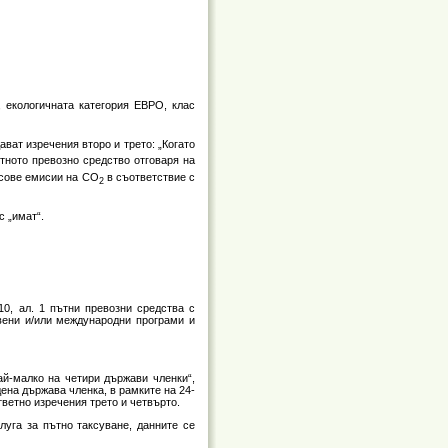
, екологичната категория ЕВРО, клас
дават изречения второ и трето: „Когато
ътното превозно средство отговаря на
ласове емисии на CO
в съответствие с
2
с „имат“.
0, ал. 1 пътни превозни средства с
вени и/или международни програми и
ай-малко на четири държави членки“,
ена държава членка, в рамките на 24-
тветно изречения трето и четвърто.
луга за пътно таксуване, данните се