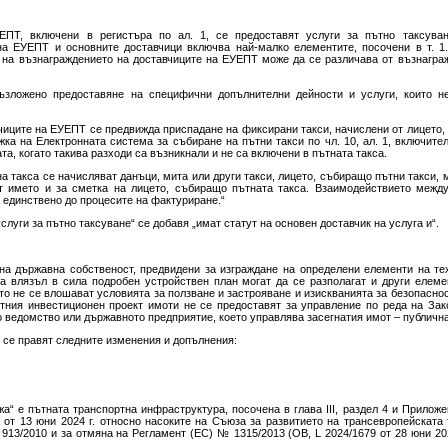
УЕПТ, включени в регистъра по ал. 1, се предоставят услуги за пътно таксуван
на ЕУЕПТ и основните доставчици включва най-малко елементите, посочени в т. 1.
 на възнаграждението на доставчиците на ЕУЕПТ може да се различава от възнагра
възложено предоставяне на специфични допълнителни дейности и услуги, които н
вчиците на ЕУЕПТ се предвижда приспадане на фиксирани такси, начислени от лицето,
ка на Електронната система за събиране на пътни такси по чл. 10, ал. 1, включите
та, когато такива разходи са възникнали и не са включени в пътната такса.
а такса се начисляват данъци, мита или други такси, лицето, събиращо пътни такси,
т името и за сметка на лицето, събиращо пътната такса. Взаимодействието межд
 единствено до процесите на фактуриране.“
„услуги за пътно таксуване“ се добавя „имат статут на основен доставчик на услуга и“.
чна държавна собственост, предвидени за изграждане на определени елементи на т
на влязъл в сила подробен устройствен план могат да се разполагат и други елеме
то не се влошават условията за ползване и застрояване и изискванията за безопасно
етния инвестиционен проект имоти не се предоставят за управление по реда на Зак
 ведомство или държавното предприятие, което управлява засегнатия имот – публичн
 се правят следните изменения и допълнения:
а“ е пътната транспортна инфраструктура, посочена в глава III, раздел 4 и Приложе
от 13 юни 2024 г. относно насоките на Съюза за развитието на трансевропейската
913/2010 и за отмяна на Регламент (ЕС) № 1315/2013 (OB, L 2024/1679 от 28 юни 202