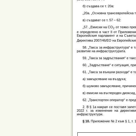
б) създава се т. 20а:
„20а. „Основна трансевропейска т
в) създават се т. 57 – 62:
„57. „Емисии на CO
от тежко пре
2
е определено в част II от Приложен
Европейския парламент и на Съвета
Директива 2007/46/ЕО на Европейския 
58. „Такса за инфраструктура“ е 
развитие на инфраструктурата.
59. „Такса за задръствания“ е та
60. „Задръстване“ е ситуация, пр
61. „Такса за външни разходи“ е т
а) замърсяване на въздуха;
б) шумово замърсяване, причинен
в) емисии на въглероден диоксид
62. „Транспортен оператор“ е пре
2. В § 1а накрая се поставя зап
2022 г. за изменение на директив
инфраструктури.
§ 10.
Приложение № 2 към § 1, т. 