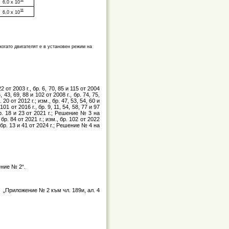
11
6,0
х
10
11
6,0
х
10
когато двигателят е в установен режим на
2 от 2003 г., бр. 6, 70, 85 и 115 от 2004
6, 43, 69, 88 и 102 от 2008 г., бр. 74, 75,
20 от 2012 г.; изм., бр. 47, 53, 54, 60 и
 101 от 2016 г., бр. 9, 11, 54, 58, 77 и 97
, бр. 18 и 23 от 2021 г.; Решение № 3 на
р. 84 от 2021 г.; изм., бр. 102 от 2022
, бр. 13 и 41 от 2024 г.; Решение № 4 на
ение № 2“.
„Приложение № 2 към чл. 189и, ал. 4