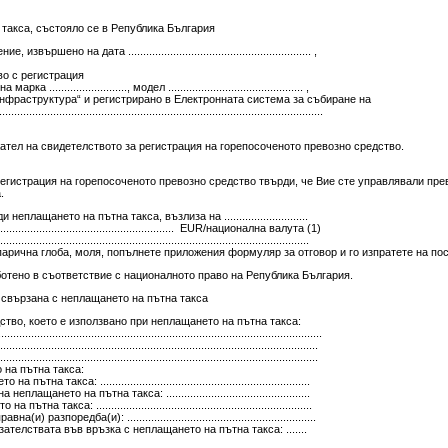
 такса, състояло се в Република България
ено на дата ............................................................. ,
о с регистрация
ка .........................., модел ............................................. ,
инфраструктура“ и регистрирано в Електронната система за събиране на
......................................................................................................
тел на свидетелството за регистрация на горепосоченото превозно средство.
истрация на горепосоченото превозно средство твърди, че Вие сте управлявали прев
.
плащането на пътна такса, възлиза на ............................
................................................................... EUR/национална валута (1)
.......................................................................................
рична глоба, моля, попълнете приложения формуляр за отговор и го изпратете на по
тено в съответствие с националното право на Република България.
свързана с неплащането на пътна такса
ство, което е използвано при неплащането на пътна такса:
................................................................................................
...........................................................................................
.............................................................................................
 на пътна такса:
 такса: ......................................................................
щането на пътна такса: ................................................
акса: ........................................................................
азпоредба(и): ...............................................................
телствата във връзка с неплащането на пътна такса: .......