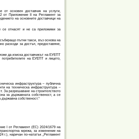
е от основен доставчик на услуги,
2 от Приложение II на Регламент за
ждението на основните доставчици на
е се отнасят и не са приложими за
 събиращо пътни такси, въз основа на
лно разходи за достъп, предоставяне,
 може да изиска доставчикът на ЕУЕПТ
у потребителите на ЕУЕПТ и лицето,
ехническа инфраструктура – публична
нти на техническа инфраструктура –
ст. За разрешаване на строителството
она за държавната собственост, а се
а държавна собственост.“
ние I от Регламент (ЕС) 2024/1679 на
 транспортна мрежа, за изменение на
4 г.), наричан по-нататък „Регламент