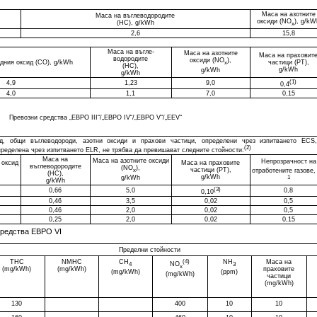
Маса на азотните
Маса на въглеводородите
оксиди (NO
), g/kW
(HC), g/kWh
x
2,6
15,8
Маса на въгле-
Маса на азотните
Маса на праховит
водородите
оксиди (NО
),
дния оксид (СО), g/kWh
частици (РТ),
x
(HC),
g/kWh
g/kWh
g/kWh
(1)
4,9
1,23
9,0
0,4
4,0
1,1
7,0
0,15
Превозни средства „ЕВРО III“/„ЕВРО IV“/„ЕВРО V“/„EEV“
д, общи въглеводороди, азотни оксиди и прахови частици, определени чрез изпитването ECS
(2)
пределена чрез изпитването ELR, не трябва да превишават следните стойности:
Маса на
Маса на азотните оксиди
Непрозрачност на
 оксид
Маса на праховите
въглеводородите
(NO
),
частици (РТ),
x
отработените газове,
(HC),
g/kWh
g/kWh
1
g/kWh
(3)
0,66
5,0
0,8
0,10
0,46
3,5
0,02
0,5
0,46
2,0
0,02
0,5
0,25
2,0
0,02
0,15
средства ЕВРО VI
Пределни стойности
THC
NMHC
CH
(4)
NH
Маса на
NO
4
3
x
(mg/kWh)
(mg/kWh)
праховите
(mg/kWh)
(ppm)
(mg/kWh)
частици
(mg/kWh)
130
400
10
10