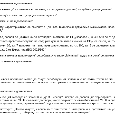
 изменения и допълнения:
 съюзът „и“ се заменя със запетая, а след думата „уикенд“ се добавя „и еднодневна“.
икенд“ се заменят с „еднодневна валидност“.
 изменения и допълнения:
е му характеристики“ се заменят с „общата технически допустима максимална маса
О
“.
2
тая, добавя се „както и които отговарят на емисии на СО
класове 2, 3, 4 и 5“ и се съз
2
ътното превозно средство не съдържа данни за класа емисии на СО
, се счита, че п
2
по чл. 10, ал. 7 за всеки тип пътно превозно средство по чл. 10б, ал. 3 се определят к
граф 2 от Директива (ЕС) 2022/362.“
ната агенция за приходите“ се добавя „и Агенция „Митници“, а думата „има“ се заменя 
 изменения и допълнения:
 съвет временно могат да бъдат освободени от заплащане на пътни такси по чл. 1
реминават по платената пътна мрежа във връзка с изпълнение на междуправителст
 изменения и допълнения:
умите „24 месеца“ се заменят с „до 36 месеца“, накрая се добавя „на територията н
оставчици на ЕУЕПТ сключват договори, които покриват всички области на ЕУЕПТ в дад
 договор в тази държава членка.“, а досегашните изречения второ и трето стават съо
 четвърто: „Когато лицето, събиращо пътни такси, е интегрирано с доставчика на ус
нията на лицето, събиращо пътни такси, към органите по приходите.“