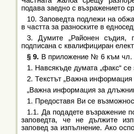
Частната жалба срещу разпор
подава заедно с възражението с
10. Заповедта подлежи на об
в частта за разноските в едносе
3. Думите „Районен съдия, 
подписана с квалифициран елект
§ 9.
В приложение № 6 към чл. 
1. Навсякъде думата „факс“ се
2. Текстът „Важна информация 
„Важна информация за длъжни
1. Предоставя Ви се възможнос
1.1. Да подадете възражение п
заповедта, че не дължите из
заповед за изпълнение. Ако оспо