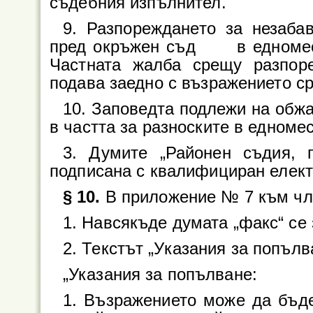
съдебния изпълнител.
9. Разпореждането за незаба
пред окръжен съд в едномесеч
Частната жалба срещу разпор
подава заедно с възражението с
10. Заповедта подлежи на об
в частта за разноските в едномес
3. Думите „Районен съдия, 
подписана с квалифициран елект
§ 10.
В приложение № 7 към чл.
1. Навсякъде думата „факс“ се
2. Текстът „Указания за попълв
„Указания за попълване:
1. Възражението може да бъд