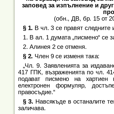
заповед за изпълнение и дру
про
(обн., ДВ, бр. 15 от 20
§ 1.
В чл. 3 се правят следните
1. В ал. 1 думата „писмено“ се 
2. Алинея 2 се отменя.
§ 2.
Член 9 се изменя така:
„Чл. 9. Заявленията за издаван
417 ГПК, възраженията по чл. 41
подават писмено на хартиен 
електронен формуляр, достъ
правосъдие.“
§ 3.
Навсякъде в останалите тек
заличава.