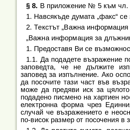
§ 8.
В приложение № 5 към чл. 
1. Навсякъде думата „факс“ се
2. Текстът „Важна информация 
„Важна информация за длъжни
1. Предоставя Ви се възможнос
1.1. Да подадете възражение п
заповедта, че не дължите из
заповед за изпълнение. Ако оспо
да посочите тази част във възр
може да предяви иск за цялот
подадено писмено на хартиен нос
електронна форма чрез Единни
случай че възражението е неосн
по-висок размер от посочения в 