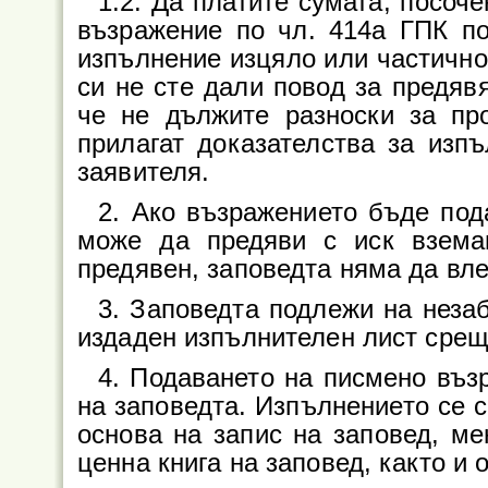
1.2. Да платите сумата, посоч
възражение по чл. 414а ГПК по
изпълнение изцяло или частично
си не сте дали повод за предяв
че не дължите разноски за пр
прилагат доказателства за изп
заявителя.
2. Ако възражението бъде под
може да предяви с иск взема
предявен, заповедта няма да вле
3. Заповедта подлежи на неза
издаден изпълнителен лист срещ
4. Подаването на писмено въз
на заповедта. Изпълнението се с
основа на запис на заповед, ме
ценна книга на заповед, както и 