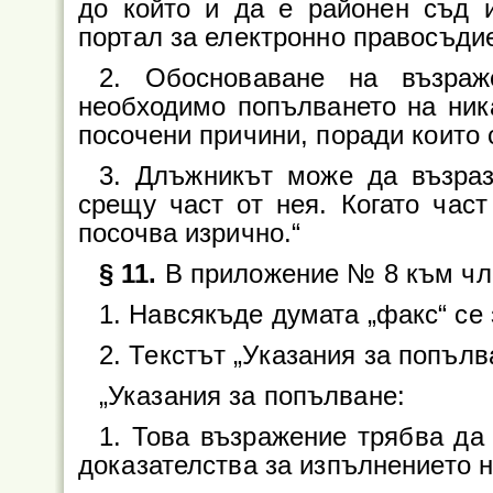
до който и да е районен съд 
портал за електронно правосъди
2. Обосноваване на възраж
необходимо попълването на ник
посочени причини, поради които 
3. Длъжникът може да възраз
срещу част от нея. Когато част
посочва изрично.“
§ 11.
В приложение № 8 към чл.
1. Навсякъде думата „факс“ се
2. Текстът „Указания за попълв
„Указания за попълване:
1. Това възражение трябва да
доказателства за изпълнението 