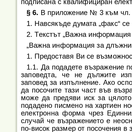
подписана с квалифициран елект
§ 6.
В приложение № 3 към чл. 
1. Навсякъде думата „факс“ се
2. Текстът „Важна информация 
„Важна информация за длъжни
1. Предоставя Ви се възможнос
1.1. Да подадете възражение п
заповедта, че не дължите из
заповед за изпълнение. Ако оспо
да посочите тази част във възр
може да предяви иск за цялот
подадено писмено на хартиен нос
електронна форма чрез Единни
случай че възражението е неосн
по-висок размер от посочения в 