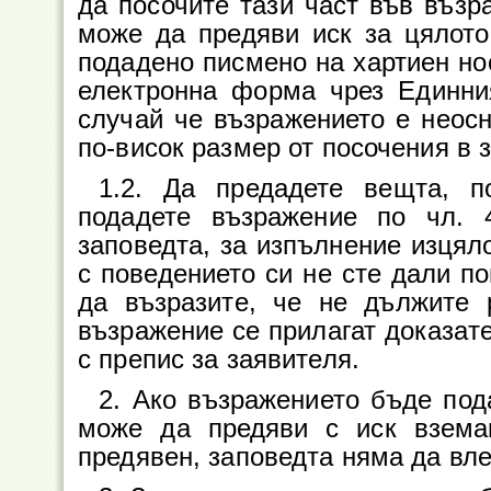
да посочите тази част във възр
може да предяви иск за цялот
подадено писмено на хартиен нос
електронна форма чрез Единни
случай че възражението е неосн
по-висок размер от посочения в 
1.2. Да предадете вещта, п
подадете възражение по чл.
заповедта, за изпълнение изцял
с поведението си не сте дали п
да възразите, че не дължите 
възражение се прилагат доказат
с препис за заявителя.
2. Ако възражението бъде под
може да предяви с иск взема
предявен, заповедта няма да вле