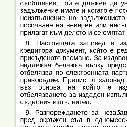
съобщение, той е длъжен да ув
задължение имате и когато е пос
неизпълнение на задължението
посочване на неверен или несъ
прилагат към делото и се смятат
8. Настоящата заповед е из
кредитора документ, който е ре
присъденото вземане. За издава
надлежна бележка върху предст
отбелязва по електронната парт
правосъдие. Препис от заповедт
въз основа на който е изд
отбелязването за издаден изпъл
съдебния изпълнител.
9. Разпореждането за незаба
пред окръжен съд в едномесеч