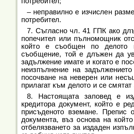
потребител;
– неправилно е изчислен разме
потребител.
7. Съгласно чл. 41 ГПК ако дл
попечител или пълномощник отс
който е съобщен по делото 
съобщение, той е длъжен да ув
задължение имате и когато е пос
неизпълнение на задължението
посочване на неверен или несъ
прилагат към делото и се смятат
8. Настоящата заповед е из
кредитора документ, който е ре
присъденото вземане. Препис о
документа, въз основа на който
отбелязването за издаден изпъл