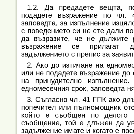
1.2. Да предадете вещта, п
подадете възражение по чл.
заповедта, за изпълнение изцял
с поведението си не сте дали п
да възразите, че не дължите 
възражение се прилагат д
задължението с препис за заявит
2. Ако до изтичане на едноме
или не подадете възражение до 
на принудително изпълнение
едномесечния срок, заповедта ня
3. Съгласно чл. 41 ГПК ако дл
попечител или пълномощник отс
който е съобщен по делото 
съобщение, той е длъжен да ув
задължение имате и когато е пос