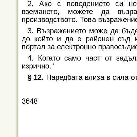
2. Ако с поведението си н
вземането, можете да възр
производството. Това възражени
3. Възражението може да бъд
до който и да е районен съд 
портал за електронно правосъди
4. Когато само част от задъ
изрично.“
§ 12.
Наредбата влиза в сила от
3648