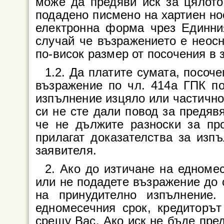
може да предяви иск за цялот
подадено писмено на хартиен нос
електронна форма чрез Единни
случай че възражението е неосн
по-висок размер от посочения в 
1.2. Да платите сумата, посоч
възражение по чл. 414а ГПК по
изпълнение изцяло или частично
си не сте дали повод за предяв
че не дължите разноски за пр
прилагат доказателства за изп
заявителя.
2. Ако до изтичане на едноме
или не подадете възражение до 
на принудително изпълнение
едномесечния срок, кредиторъ
срещу Вас. Ако иск не бъде пред