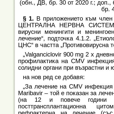
(обн., ДВ, бр. 30 от 2020 г.; доп., 
бр. 
§ 1.
В приложението към член
ЦЕНТРАЛНА НЕРВНА СИСТЕМА“,
вирусни менингити и менингоен
лечение“, подточка 4.1.2. „Етио
ЦНС“ в частта „Противовирусна 
„Valganciclovir 900 mg 2
x
дневно
профилактика на CMV инфекция
солидни органи при възрастни и 
на нов ред се добавя:
„За лечение на CMV инфекция 
Maribavir – той е показан за леч
(на 12 и повече години
посттрансплантационна цит
рефрактерна на лечение (със