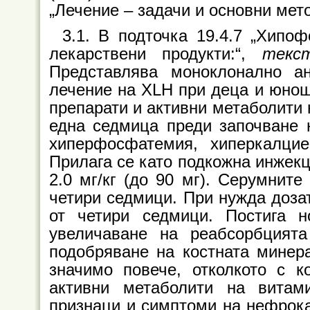
„Лечение – задачи и основни мето
3.1. В подточка 19.4.7 „Хипоф
лекарствени продук
ти:“,
текс
Представлява моноклонално а
лечение на XLH при деца и юно
препарати и активни метаболити 
една седмица преди започване 
хиперфосфатемия, хиперкалцие
Прилага се като подкожна инжекц
2.0 мг/кг (до 90 мг). Серумнит
четири седмици. При нужда дозат
от четири седмици. Постига 
увеличаване на ре
абсорбцият
подобряване на костната минер
значимо повече, отколкото с 
активни метаболити на вита
признаци и симптоми на нефрока