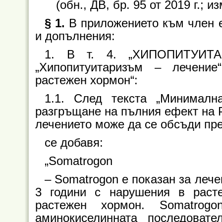
(обн., ДВ, бр. 95 от 2019 г.; из
§ 1.
В приложението към член 
и допълнения:
1. В т. 4. „ХИПОПИТУИТАР
„Хипопитуитаризъм – лечение
растежен хормон“:
1.1. След текста „Минималн
разгръщане на пълния ефект на Р
лечението може да се обсъди пре
се добавя:
„Somatrogon
–
Somatrogon е показан за лече
3 години с нарушения в раст
растежен хормон. Somatrog
аминокиселинната последоват