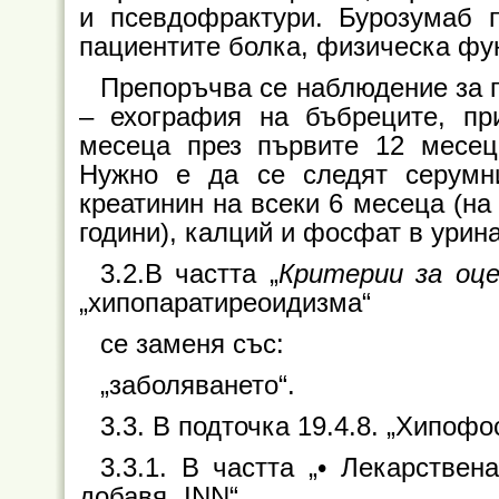
и псевдофрактури. Бурозумаб 
пациентите болка, физическа фун
Препоръчва се наблюдение за 
– ехография на бъбреците, пр
месеца през първите 12 месец
Нужно е да се следят серумн
креатинин на всеки 6 месеца (на
години), калций и фосфат в урина
3.2.В частта „
Критерии за оц
„хипопаратиреоидизма“
се заменя със:
„заболяването“.
3.3. В подточка 19.4.8. „Хипофо
3.3.1. В частта „• Лекарствен
добавя „INN“.