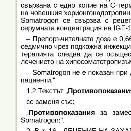
свързана с едно копие на С-тер
на човешкия хорионгонадотропин 
Somatrogon се свързва с реце
серумната концентрация на IGF-1
–
Препоръчителната доза е 0,6
седмично чрез подкожна инжекция
терапията следва да се осъщес
лечението на хипосоматотропизъ
–
Somatrogon не e показан при
пациенти.“
1.2.Текстът „
Противопоказани
се заменя със:
„
Противопоказания
за замес
Somatrogon:“.
2. В т. 16. „ЛЕЧЕНИЕ НА ЗАХ