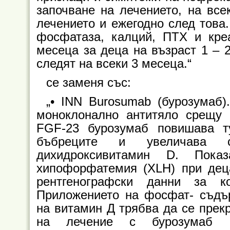
започване на лечението, на все
лечението и ежегодно след това
фосфатаза, калций, ПТХ и кре
месеца за деца на възраст 1 – 2
следят на всеки 3 месеца.“
се заменя със:
„• INN Burosumab (бурозумаб
моноклонално антитяло срещу 
FGF-23 бурозумаб повишава т
бъбреците и увеличава с
дихидроксивитамин D. Пок
хипофорфатемия (XLH) при дец
рентгенографски данни за к
Приложението на фосфат- съдъ
на витамин Д трябва да се прек
на лечение с бурозумаб п