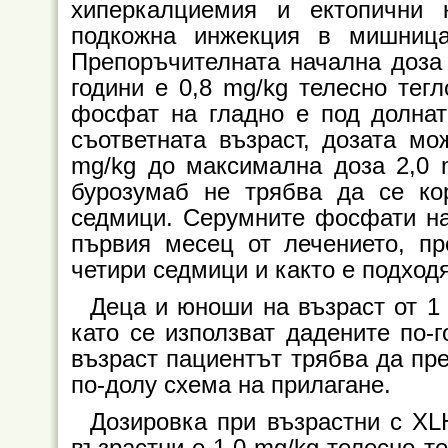
хиперкалциемия и ектопични 
подкожна инжекция в мишница
Препоръчителната начална доза 
години е 0,8 mg/kg телесно тег
фосфат на гладно е под долнат
съответната възраст, дозата м
mg/kg до максимална доза 2,0 
бурозумаб не трябва да се ко
седмици. Серумните фосфати на
първия месец от лечението, п
четири седмици и както е подход
Деца и юноши на възраст от 1 
като се използват дадените по-г
възраст пациентът трябва да пре
по-долу схема на прилагане.
Дозировка при възрастни с XL