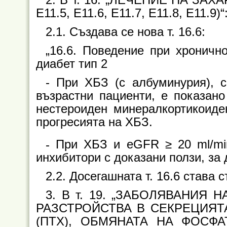
E11.5, Е11.6, Е11.7, Е11.8, E11.9)“
2.1. Създава се нова т. 16.6:
„16.6. Поведение при хроничн
диабет тип 2
-
При ХБЗ (с албуминурия), с
възрастни пациенти, е показан
нестероиден минералкортикоиден
прогресията на ХБЗ.
-
При ХБЗ и eGFR ≥ 20 ml/mi
инхибитори с доказани ползи, за 
2.2. Досегашната т. 16.6 става с
3. В т. 19. „ЗАБОЛЯВАНИЯ
РАЗСТРОЙСТВА В СЕКРЕЦИЯТ
(ПТХ), ОБМЯНАТА НА ФОСФАТ