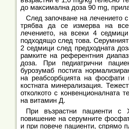
възрастни е 1,0 mg/kg телесно т
до максимална доза 90 mg, прила
След започване на лечението 
трябва да се измерва на вс
лечението, на всеки 4 седмиц
подходящо след това. Серумният
2 седмици след предходната доз
рамките на референтния диапаз
доза. При педиатрични паци
бурозумаб постига нормализира
на реабсорбцията на фосфати 
костната минерализация. Тежест
отколкото с конвенционалната т
на витамин Д.
При възрастни пациенти с 
повишение на серумните фосфати
и при повече пациенти, спрямо п