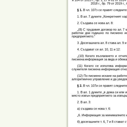
2018 г., бр. 79 от 2019 г.,
§ 1.
В чл. 107з се правят следнит
1. В ал. 7 думите „Конкретният ха
2. Създава се нова ал. 8:
„(8) С трудовия договор по ал. 7
работни дни годишно по писмено ис
предприятието.“
3. Досегашната ал. 8 става ал. 9 
4. Създават се ал. 10, 11 и 12:
„(10) Когато възлагането и отч
писмена информация за вида и обема н
(11) Когато се използва информ
служителя писмена информация относ
(12) По писмено искане на работ
алгоритмично управление и да уведо
§ 2.
В чл. 107и се правят следнит
1. В ал. 1 думите „в дома си или
място извън предприятието за извърш
2. В ал. 3:
а) създава се нова т. 6:
„6. Информация за минималните и
б) досегашните т. 6, 7 и 8 стават съ