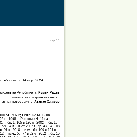
стр.14
 събрание на 14 март 2024 г.
езидент на Републиката:
Румен Радев
Подпечатан с държавния печат.
тър на правосъдието:
Атанас Славов
8 и 100 от 1992 г.; Решение № 12 на
р. 22 от 1998 г.; Решение № 11 на
 г., бр. 1, 105 и 120 от 2002 г., бр. 18,
6, 59, 64 и 104 от 2007 г., бр. 43, 94, 108
. 91 от 2010 г.; изм., бр. 100 и 101 от
 г.; изм., бр. 77 и 82 от 2012 г., бр. 15
7 г., бр. 7, 15, 30, 42, 59, 77, 91 и 92 от