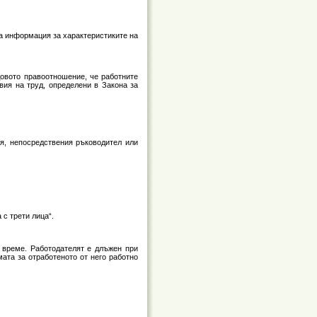
на информация за характеристиките на
довото правоотношение, че работните
вия на труд, определени в Закона за
ля, непосредствения ръководител или
 с трети лица“.
о време. Работодателят е длъжен при
ата за отработеното от него работно