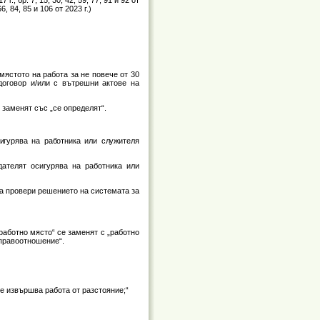
66, 84, 85 и 106 от 2023 г.)
мястото на работа за не повече от 30
договор и/или с вътрешни актове на
е заменят със „се определят“.
сигурява на работника или служителя
дателят осигурява на работника или
да провери решението на системата за
работно място“ се заменят с „работно
 правоотношение“.
е извършва работа от разстояние;“