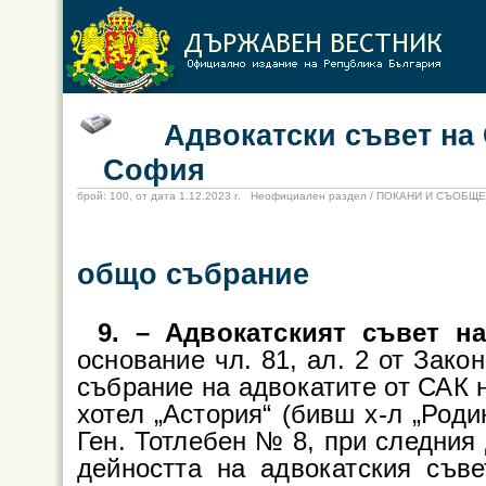
Адвокатски съвет на Со
София
брой: 100, от дата 1.12.2023 г. Неофициален раздел / ПОКАНИ И СЪОБЩ
общо събрание
9. – Адвокатският съвет н
основание чл. 81, ал. 2 от Зако
събрание на адвокатите от САК на
хотел „Астория“ (бивш х-л „Роди
Ген. Тотлебен № 8, при следния 
дейността на адвокатския съве