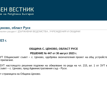
ово, област Русе
официален раздел / ДЪРЖАВНИ ВЕДОМСТВА, УЧРЕЖДЕНИЯ И ОБЩИНИ
23 г.
ОБЩИНА С. ЦЕНОВО, ОБЛАСТ РУСЕ
РЕШЕНИЕ № 447 от 30 август 2023 г.
 ЗУТ Общинският съвет – с. Ценово, одобрява окончателния проект на общ устройс
 прилагане.
т ЗУТ настоящото решение подлежи на обжалване по реда на чл. 215, ал. 1 от ЗУТ 
ъвет – с. Ценово, пред Административния съд – Русе.
ет страницата на Община Ценово.