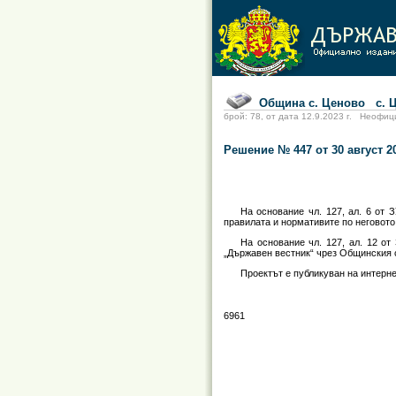
Община с. Ценово с. Цен
брой: 78, от дата 12.9.2023 г. Не
Решение № 447 от 30 август 20
На основание чл. 127, ал. 6 от
правилата и нормативите по неговото
На основание чл. 127, ал. 12 о
„Държавен вестник“ чрез Общинския с
Проектът е публикуван на интерн
6961