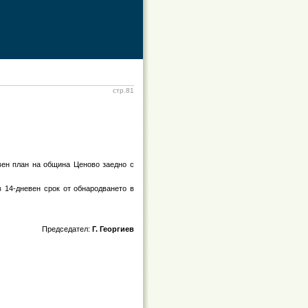
стр.81
твен план на община Ценово заедно с
в 14-дневен срок от обнародването в
Председател:
Г. Георгиев