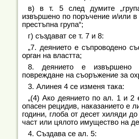
в) в т. 5 след думите „груп
извършено по поръчение и/или в
престъпна група“;
г) създават се т. 7 и 8:
„7. деянието е съпроводено с
орган на властта;
8. деянието е извършено 
повреждане на съоръжение за охр
3. Алинея 4 се изменя така:
„(4) Ако деянието по ал. 1 и 
опасен рецидив, наказанието е л
години, глоба от десет хиляди д
част или цялото имущество на де
4. Създава се ал. 5: