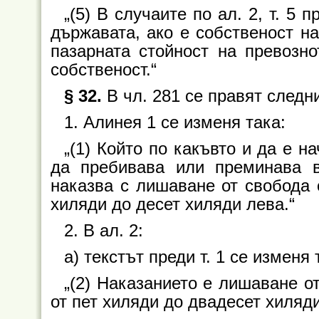
„(5) В случаите по ал. 2, т. 5 
държавата, ако е собственост на
пазарната стойност на превозно
собственост.“
§ 32.
В чл. 281 се правят следн
1. Алинея 1 се изменя така:
„(1) Който по какъвто и да е 
да пребивава или преминава в
наказва с лишаване от свобода о
хиляди до десет хиляди лева.“
2. В ал. 2:
а) текстът преди т. 1 се изменя 
„(2) Наказанието е лишаване от
от пет хиляди до двадесет хиляди 