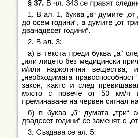
§ 37.
В чл. 343 се правят следн
1. В ал. 1, буква „в“ думите „о
до осем години“, а думите „от три
дванадесет години“.
2. В ал. 3:
а) в текста преди буква „а“ сл
„или лицето без медицински прич
и/или наркотични вещества, 
„необходимата правоспособност“ 
закон, както и след превишава
място с повече от 50 км/ч 
преминаване на червен сигнал на
б) в буква „б“ думата „три“ 
двадесет години“ се заменят с „от
3. Създава се ал. 5: