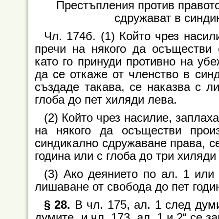
Престъпления против правото
сдружават в синди
Чл. 174б. (1) Който чрез насил
пречи на някого да осъществи 
като го принуди противно на уб
да се откаже от членство в син
създаде такава, се наказва с л
глоба до пет хиляди лева.
(2) Който чрез насилие, заплах
на някого да осъществи прои
синдикално сдружаване права, се
година или с глоба до три хиляди
(3) Ако деянието по ал. 1 или
лишаване от свобода до пет годин
§ 28.
В чл. 175, ал. 1 след думи
думите „и чл. 173, ал. 1 и 2“ се за