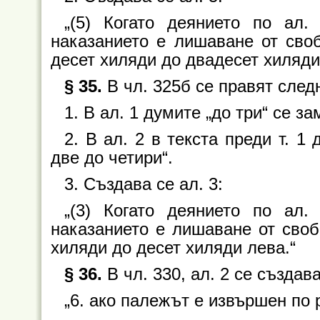
„(5) Когато деянието по ал.
наказанието е лишаване от своб
десет хиляди до двадесет хиляди
§ 35.
В чл. 325б се правят след
1. В ал. 1 думите „до три“ се за
2. В ал. 2 в текста преди т. 1 
две до четири“.
3. Създава се ал. 3:
„(3) Когато деянието по ал.
наказанието е лишаване от свобо
хиляди до десет хиляди лева.“
§ 36.
В чл. 330, ал. 2 се създава 
„6. ако палежът е извършен по 