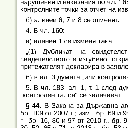
нарушения и наказания по чл. 165
контролните точки за отчет на и
б) алинеи 6, 7 и 8 се отменят.
4. В чл. 160:
а) алинея 1 се изменя така:
„(1) Дубликат на свидетелс
свидетелството е изгубено, откр
притежателят декларира в заявлен
б) в ал. 3 думите „или контроле
5. В чл. 183, ал. 1, т. 1 след 
„контролен талон“ се заличават.
§ 44.
В Закона за Държавна аге
бр. 109 от 2007 г.; изм., бр. 69 и 9
г., бр. 16, 80 и 97 от 2010 г., бр. 
30, 52, 65 и 71 от 2013 г., бр. 53 о