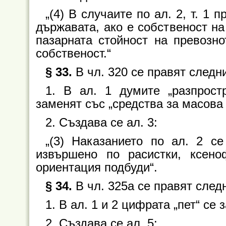
„(4) В случаите по ал. 2, т. 1 
държавата, ако е собственост на
пазарната стойност на превозно
собственост.“
§ 33.
В чл. 320 се правят следн
1. В ал. 1 думите „разпрост
заменят със „средства за масова
2. Създава се ал. 3:
„(3) Наказанието по ал. 2 с
извършено по расистки, ксено
ориентация подбуди“.
§ 34.
В чл. 325а се правят след
1. В ал. 1 и 2 цифрата „пет“ се 
2. Създава се ал. 5: