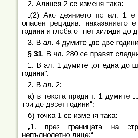
2. Алинея 2 се изменя така:
„(2) Ако деянието по ал. 1 
опасен рецидив, наказанието 
години и глоба от пет хиляди до 
3. В ал. 4 думите „до две години
§ 31.
В чл. 280 се правят следн
1. В ал. 1 думите „от една до ш
години“.
2. В ал. 2:
а) в текста преди т. 1 думите „
три до десет години“;
б) точка 1 се изменя така:
„1. през границата на ст
непълнолетно лице;“