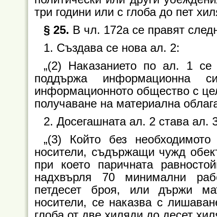
три години или с глоба до пет хил
§ 25.
В чл. 172а се правят след
1. Създава се нова ал. 2:
„(2) Наказанието по ал. 1 се
поддържа информационна с
информационното общество с цел
получаване на материална облага
2. Досегашната ал. 2 става ал. 
„(3) Който без необходимото
носители, съдържащи чужд обект
при което паричната равносто
надхвърля 70 минимални раб
петдесет броя, или държи ма
носители, се наказва с лишаван
глоба от две хиляди до десет хил