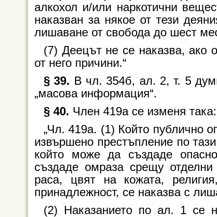
алкохол и/или наркотични вещес
наказван за някое от тези деяни
лишаване от свобода до шест мес
(7) Деецът не се наказва, ако 
от него причини.“
§ 39.
В чл. 354б, ал. 2, т. 5 д
„масова информация“.
§ 40.
Член 419а се изменя така:
„Чл. 419а. (1) Който публично 
извършено престъпление по тази 
който може да създаде опасн
създаде омраза срещу отделни 
раса, цвят на кожата, религия
принадлежност, се наказва с лиша
(2) Наказанието по ал. 1 се 