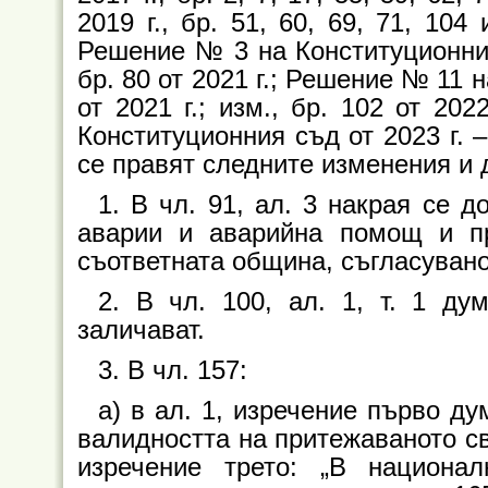
2019 г., бр. 51, 60, 69, 71, 104 
Решение № 3 на Конституционния с
бр. 80 от 2021 г.; Решение № 11 н
от 2021 г.; изм., бр. 102 от 20
Конституционния съд от 2023 г. – б
се правят следните изменения и
1. В чл. 91, ал. 3 накрая се д
аварии и аварийна помощ и пр
съответната община, съгласувано
2. В чл. 100, ал. 1, т. 1 ду
заличават.
3. В чл. 157:
а) в ал. 1, изречение първо д
валидността на притежаваното св
изречение трето: „В национа