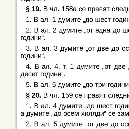
§ 19.
В чл. 158а се правят след
1. В ал. 1 думите „до шест годин
2. В ал. 2 думите „от една до ш
години“.
3. В ал. 3 думите „от две до о
години“.
4. В ал. 4, т. 1 думите „от две
десет години“.
5. В ал. 5 думите „до три години
§ 20.
В чл. 159 се правят следн
1. В ал. 4 думите „до шест годи
а думите „до осем хиляди“ се зам
2. В ал. 5 думите „от две до ос