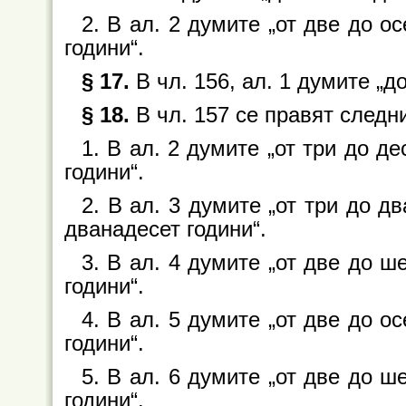
2. В ал. 2 думите „от две до ос
години“.
§ 17.
В чл. 156, ал. 1 думите „д
§ 18.
В чл. 157 се правят следн
1. В ал. 2 думите „от три до де
години“.
2. В ал. 3 думите „от три до дв
дванадесет години“.
3. В ал. 4 думите „от две до ше
години“.
4. В ал. 5 думите „от две до ос
години“.
5. В ал. 6 думите „от две до ше
години“.