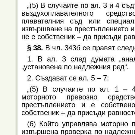
„(5) В случаите по ал. 3 и 4 с
въздухоплавателното средст
плавателния съд или специа
извършване на престъплението и 
не е собственик – да присъди рав
§ 38.
В чл. 343б се правят след
1. В ал. 3 след думата „ана
„установена по надлежния ред“.
2. Създават се ал. 5 – 7:
„(5) В случаите по ал. 1 – 
моторното превозно средс
престъплението и е собствен
собственик – да присъди равност
(6) Който управлява моторно 
извършена проверка по надлежни