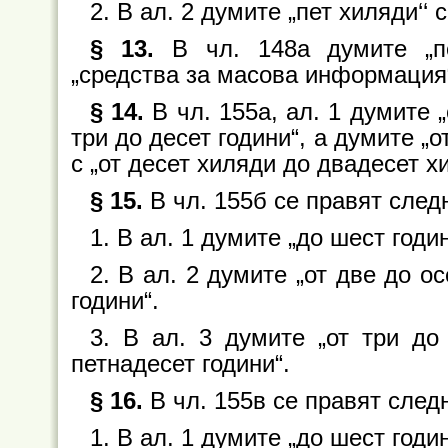
2. В ал. 2 думите „пет хиляди‘‘ 
§ 13.
В чл. 148а думите „пе
„средства за масова информация
§ 14.
В чл. 155а, ал. 1 думите „
три до десет години“, а думите „
с „от десет хиляди до двадесет х
§ 15.
В чл. 155б се правят след
1. В ал. 1 думите „до шест годин
2. В ал. 2 думите „от две до ос
години“.
3. В ал. 3 думите „от три до
петнадесет години“.
§ 16.
В чл. 155в се правят след
1. В ал. 1 думите „до шест годи