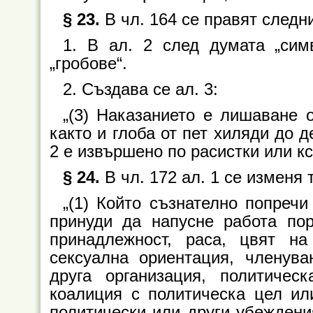
§ 23.
В чл. 164 се правят следн
1. В ал. 2 след думата „сим
„гробове“.
2. Създава се ал. 3:
„(3) Наказанието е лишаване 
както и глоба от пет хиляди до д
2 е извършено по расистки или к
§ 24.
В чл. 172 ал. 1 се изменя 
„(1) Който съзнателно попречи
принуди да напусне работа пор
принадлежност, раса, цвят на
сексуална ориентация, членув
друга организация, политичес
коалиция с политическа цел ил
политически или други убеждени