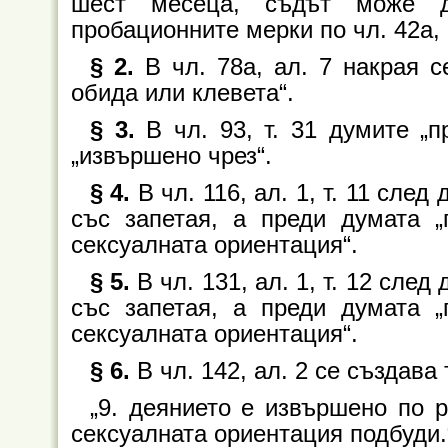
шест месеца, съдът може д
пробационните мерки по чл. 42а, 
§ 2.
В чл. 78а, ал. 7 накрая с
обида или клевета“.
§ 3.
В чл. 93, т. 31 думите „
„извършено чрез“.
§ 4.
В чл. 116, ал. 1, т. 11 сле
със запетая, а преди думата „
сексуалната ориентация“.
§ 5.
В чл. 131, ал. 1, т. 12 сле
със запетая, а преди думата „
сексуалната ориентация“.
§ 6.
В чл. 142, ал. 2 се създава т
„9. деянието е извършено по 
сексуалната ориентация подбуди.