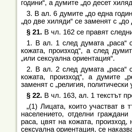
години“, а думите „до десет хиля
3. В ал. 6 думите „до една годи
„до две хиляди“ се заменят с „до
§ 21.
В чл. 162 се правят следн
1. В ал. 1 след думата „раса“ 
кожата, произход“, а след думи
„или сексуална ориентация“.
2. В ал. 2 след думата „раса“ 
кожата, произход“, а думите „
заменят с „религия, политически
§ 22.
В чл. 163, ал. 1 текстът пр
„(1) Лицата, които участват в 
населението, отделни граждани
раса, цвят на кожата, произход,
сексуална ориентация, се наказва