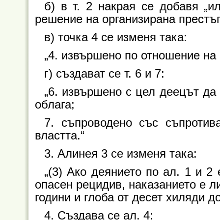
б) в т. 2 накрая се добавя „
решение на организирана престъп
в) точка 4 се изменя така:
„4. извършено по отношение на
г) създават се т. 6 и 7:
„6. извършено с цел деецът да 
облага;
7. съпроводено със съпротив
властта.“
3. Алинея 3 се изменя така:
„(3) Ако деянието по ал. 1 и 
опасен рецидив, наказанието е л
години и глоба от десет хиляди д
4. Създава се ал. 4: