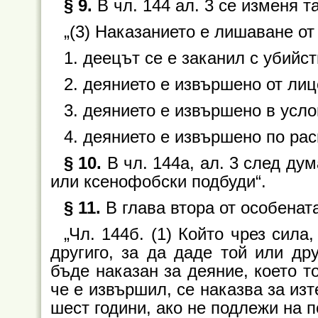
§ 9.
В чл. 144 ал. 3 се изменя т
„(3) Наказанието е лишаване от 
1. деецът се е заканил с убийст
2. деянието е извършено от лице 
3. деянието е извършено в усл
4. деянието е извършено по рас
§ 10.
В чл. 144а, ал. 3 след дум
или ксенофобски подбуди“.
§ 11.
В глава втора от особената
„Чл. 144б. (1) Който чрез сила
другиго, за да даде той или др
бъде наказан за деяние, което т
че е извършил, се наказва за из
шест години, ако не подлежи на п