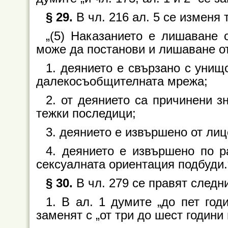
§ 29.
В чл. 216 ал. 5 се изменя 
„(5) Наказанието е лишаване 
може да постанови и лишаване от пр
1. деянието е свързано с уни
далекосъобщителната мрежа;
2. от деянието са причинени з
тежки последици;
3. деянието е извършено от лице 
4. деянието е извършено по р
сексуалната ориентация подбуди.
§ 30.
В чл. 279 се правят следн
1. В ал. 1 думите „до пет год
заменят с „от три до шест години 