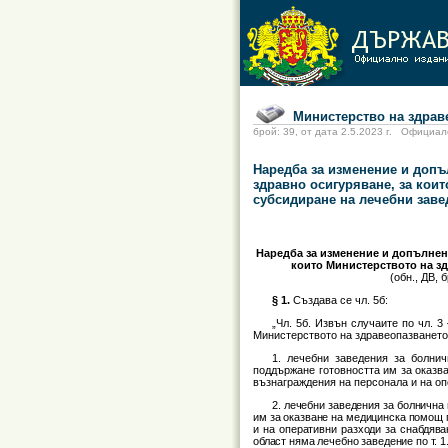
Министерство на здраве
брой: 39, от дата 2.5.2023 г. Офиц
Наредба за изменение и допъ
здравно осигуряване, за коит
субсидиране на лечебни заве
Наредба за изменение и допълнени
които Министерството на зд
(обн., ДВ, б
§ 1.
Създава се чл. 5б:
„Чл. 5б. Извън случаите по чл. 
Министерството на здравеопазването
1. лечебни заведения за болни
поддържане готовността им за оказв
възнаграждения на персонала и на опе
2. лечебни заведения за болнична
им за оказване на медицинска помощ 
и на оперативни разходи за снабдяван
област няма лечебно заведение по т. 1.