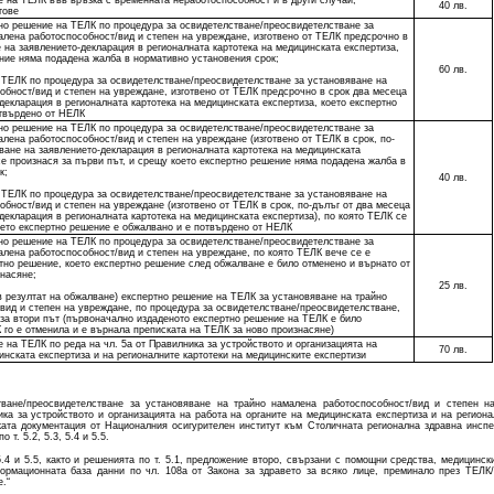
е на ТЕЛК във връзка с временната неработоспособност и в други случаи,
40 лв.
тове
тно решение на ТЕЛК по процедура за освидетелстване/преосвидетелстване за
алена работоспособност/вид и степен на увреждане, изготвено от ТЕЛК предсрочно в
 на заявлението-декларация в регионалната картотека на медицинската експертиза,
ние няма подадена жалба в нормативно установения срок;
60 лв.
а ТЕЛК по процедура за освидетелстване/преосвидетелстване за установяване на
обност/вид и степен на увреждане, изготвено от ТЕЛК предсрочно в срок два месеца
декларация в регионалната картотека на медицинската експертиза, което експертно
твърдено от НЕЛК
тно решение на ТЕЛК по процедура за освидетелстване/преосвидетелстване за
лена работоспособност/вид и степен на увреждане (изготвено от ТЕЛК в срок, по-
ване на заявлението-декларация в регионалната картотека на медицинската
се произнася за първи път, и срещу което експертно решение няма подадена жалба в
к;
40 лв.
а ТЕЛК по процедура за освидетелстване/преосвидетелстване за установяване на
бност/вид и степен на увреждане (изготвено от ТЕЛК в срок, по-дълъг от два месеца
декларация в регионалната картотека на медицинската експертиза), по която ТЕЛК се
което експертно решение е обжалвано и е потвърдено от НЕЛК
тно решение на ТЕЛК по процедура за освидетелстване/преосвидетелстване за
алена работоспособност/вид и степен на увреждане, по която ТЕЛК вече се е
тно решение, което експертно решение след обжалване е било отменено и върнато от
насяне;
25 лв.
в резултат на обжалване) експертно решение на ТЕЛК за установяване на трайно
вид и степен на увреждане, по процедура за освидетелстване/преосвидетелстване,
 за втори път (първоначално издаденото експертно решение на ТЕЛК е било
го е отменила и е върнала преписката на ТЕЛК за ново произнасяне)
 на ТЕЛК по реда на чл. 5а от Правилника за устройството и организацията на
70 лв.
инската експертиза и на регионалните картотеки на медицинските експертизи
тване/преосвидетелстване за установяване на трайно намалена работоспособност/вид и степен н
ика за устройството и организацията на работа на органите на медицинската експертиза и на региона
ката документация от Националния осигурителен институт към Столичната регионална здравна инспек
т. 5.2, 5.3, 5.4 и 5.5.
 5.4 и 5.5, както и решенията по т. 5.1, предложение второ, свързани с помощни средства, медицин
ормационната база данни по чл. 108а от Закона за здравето за всяко лице, преминало през ТЕЛ
.“