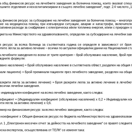
е на общ финансов ресурс на лечебните заведения за болнична помощ, които оказват сп
ните отделения и нехоспитализирани в същото лечебно заведение“, подт. 2.4 числото „1.1
бщ финансов ресурс за субсидиране на лечебни заведения за болнична помощ – многопро
ане на медицинска помощ при извънредни ситуации, аварии и катастрофи, включителн
ативни разходи за снабдяване с електрическа и/или топлинна енергия, и/или с природен г
жета на Министерството на здравеопазването, определен за субсидиране на лечебни заве
 ресурс за всяка болница за съответната година се определя в зависимост от броя
итите легла за активно лечение – всички по актуални официални данни на Националния ст
 лечебните заведения по всеки от трите критерия – брой обслужвано население, брой пре
следните формули:
ано население) = Брой обслужвано население в съответната област, разделен на общия б
ли пациенти) = Брой преминали пациенти през лечебното заведение, разделен на общи
зкрити легла за активно лечение) = Броя разкрити легла за активно лечение в лечебно
 всички лечебни заведения.
н индивидуален коефициент на всяко лечебно заведение, както следва:
ефициент = (Индивидуален коефициент (обслужвано население) х 0,2 + Индивидуален кое
и легла за активно лечение) х 0,6.
змер на финансовия ресурс за всяко лечебно заведение, както следва:
 коефициент х Общия финансов ресурс по бюджета на Министерството на здравеопазван
л. 1 „Електронен месечен отчет за дейността на лечебното заведение“ се правят следнит
нска експертиза, осъществявана от ТЕЛК“ се изменя така: