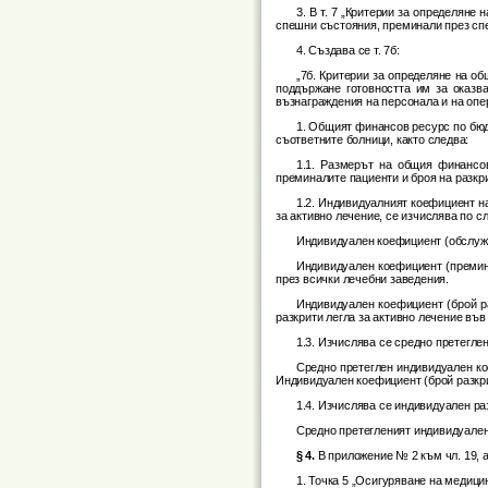
3. В т. 7 „Критерии за определян
спешни състояния, преминали през спеш
4. Създава се т. 7б:
„7б. Критерии за определяне на о
поддържане готовността им за оказв
възнаграждения на персонала и на опер
1. Общият финансов ресурс по бюд
съответните болници, както следва:
1.1. Размерът на общия финансов
преминалите пациенти и броя на разкр
1.2. Индивидуалният коефициент на
за активно лечение, се изчислява по 
Индивидуален коефициент (обслужв
Индивидуален коефициент (премина
през всички лечебни заведения.
Индивидуален коефициент (брой ра
разкрити легла за активно лечение във
1.3. Изчислява се средно претегле
Средно претеглен индивидуален ко
Индивидуален коефициент (брой разкрит
1.4. Изчислява се индивидуален ра
Средно претегленият индивидуален
§ 4.
В приложение № 2 към чл. 19, а
1. Точка 5 „Осигуряване на медици