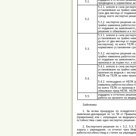
издадено и отчетено решени
5.1.
предвидени в нормативни ак
5.2.1. влязло в сила експер
установяване на трайно нам
срок два месеца от подаване
срещу което експертно реше
5.2.
5.2.2. експертно решение н
трайно намалена работоспос
от подаване на заявлението-
решение е обжалвано и е по
5.3.1. влязло в сила експер
установяване на трайно нама
дълъг от два месеца от пода
експертиза), по която ТЕЛК 
нормативно установения сро
5.3.
5.3.2. експертно решение н
трайно намалена работоспосо
от подаване на заявлението-
произнася за първи път, и 
5.4.1. влязло в сила експер
установяване на трайно нам
произнесла веднъж с експер
НЕЛК на ТЕЛК за ново произ
5.4.
5.4.2. потвърдено от НЕЛК (
намалена работоспособност/
по която ТЕЛК се произнася
обжалвано пред НЕЛК, НЕЛК 
издадено и отчетено решение
5.5.
работа на органите на медиц
Забележки:
1. За всяка процедура по освидетелс
заявление-декларация по чл. 56 от Правилн
(правилника) или с изпращане на медицинс
остойностява само едно експертно решение по 
2. Експертните решения по т. 5.2, 5.3,
хората с увреждания, се отчитат чрез Инф
работоспособност/вид и степен на увреждане