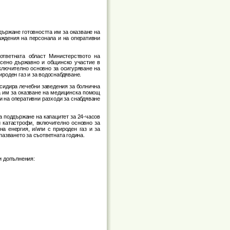
държане готовността им за оказване на
аждения на персонала и на оперативни
ответната област Министерството на
есено държавно и общинско участие в
ключително основно за осигуряване на
ироден газ и за водоснабдяване.
бсидира лечебни заведения за болнична
а им за оказване на медицинска помощ
и на оперативни разходи за снабдяване
а поддържане на капацитет за 24-часов
 катастрофи, включително основно за
а енергия, и/или с природен газ и за
азването за съответната година.
я и допълнения: