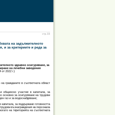
стр.33
обхвата на задължителното
, и за критериите и реда за
жителното здравно осигуряване, за
диране на лечебни заведения
4 от 2022 г.)
о на гражданите в съответната област
и общинско участие в капитала, за
о основно за осигуряване на трудови
ен газ и за водоснабдяване;
 капитала, за поддържане готовността
 трудови възнаграждения на персонала
 когато на територията на съответната