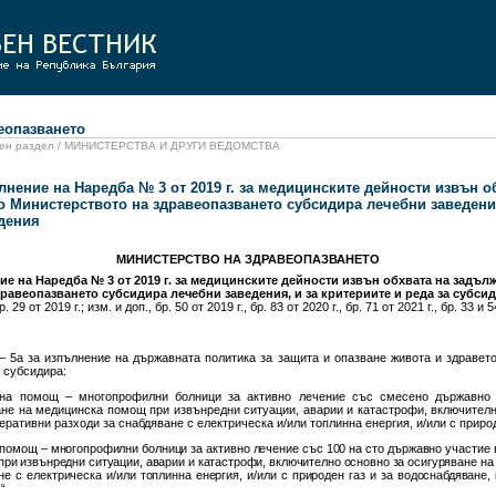
опазването
иален раздел / МИНИСТЕРСТВА И ДРУГИ ВЕДОМСТВА
лнение на Наредба № 3 от 2019 г. за медицинските дейности извън 
о Министерството на здравеопазването субсидира лечебни заведения
дения
МИНИСТЕРСТВО НА ЗДРАВЕОПАЗВАНЕТО
е на Наредба № 3 от 2019 г. за медицинските дейности извън обхвата на задъл
равеопазването субсидира лечебни заведения, и за критериите и реда за субси
р. 29 от 2019 г.; изм. и доп., бр. 50 от 2019 г., бр. 83 от 2020 г., бр. 71 от 2021 г., бр. 33 и 5
3 – 5а за изпълнение на държавната политика за защита и опазване живота и здравет
 субсидира:
чна помощ – многопрофилни болници за активно лечение със смесено държавно 
ане на медицинска помощ при извънредни ситуации, аварии и катастрофи, включителн
ративни разходи за снабдяване с електрическа и/или топлинна енергия, и/или с природ
 помощ – многопрофилни болници за активно лечение със 100 на сто държавно участие в
при извънредни ситуации, аварии и катастрофи, включително основно за осигуряване на
е с електрическа и/или топлинна енергия, и/или с природен газ и за водоснабдяване,
“