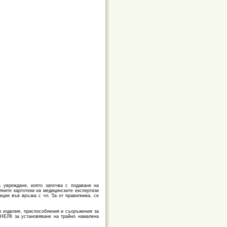
а увреждане, която започва с подаване на
лните картотеки на медицинските експертизи
ция във връзка с чл. 5а от правилника, се
ски изделия, приспособления и съоръжения за
К/НЕЛК за установяване на трайно намалена