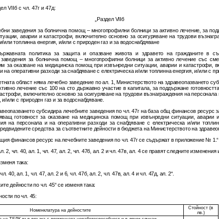
л VIIб с чл. 47г и 47д:
„Раздел VIIб
ебни заведения за болнична помощ – многопрофилни болници за активно лечение, за под
уации, аварии и катастрофи, включително основно за осигуряване на трудови възнагр
и/или топлинна енергия, и/или с природен газ и за водоснабдяване
държавната политика за защита и опазване живота и здравето на гражданите в съ
 заведения за болнична помощ – многопрофилни болници за активно лечение със см
 им за оказване на медицинска помощ при извънредни ситуации, аварии и катастрофи, в
 на оперативни разходи за снабдяване с електрическа и/или топлинна енергия, и/или с пр
ветната област няма лечебно заведение по ал. 1, Министерството на здравеопазването су
тивно лечение със 100 на сто държавно участие в капитала, за поддържане готовностт
тастрофи, включително основно за осигуряване на трудови възнаграждения на персонала 
 и/или с природен газ и за водоснабдяване.
равеопазването субсидира лечебните заведения по чл. 47г на база общ финансов ресурс з
ряващ готовност за оказване на медицинска помощ при извънредни ситуации, аварии и
ия на персонала и на оперативни разходи за снабдяване с електрическа и/или топлинн
редвидените средства за съответните дейности в бюджета на Министерството на здравеоп
бщия финансов ресурс на лечебните заведения по чл. 47г се съдържат в приложение № 1.“
 2, чл. 40, ал. 1, чл. 47, ал. 2, чл. 47б, ал. 2 и чл. 47в, ал. 4 се правят следните изменени
изменя така:
40, ал. 1, чл. 47, ал. 2 и 6, чл. 47б, ал. 2, чл. 47в, ал. 4 и чл. 47д, ал. 2“.
ите дейности по чл. 45“ се изменя така:
ости по чл. 45:
Стойност (в
Номенклатура на дейностите
лв.)