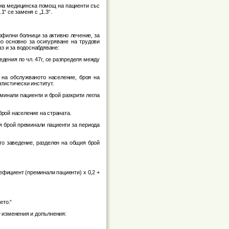
ешна медицинска помощ на пациенти със
“ се заменя с „1.3“.
филни болници за активно лечение, за
о основно за осигуряване на трудови
аз и за водоснабдяване:
дения по чл. 47г, се разпределя между
 на обслужваното население, броя на
атистически институт.
минали пациенти и брой разкрити легла
рой население на страната.
я брой преминали пациенти за периода
то заведение, разделен на общия брой
фициент (преминали пациенти) х 0,2 +
ето.“
е изменения и допълнения: