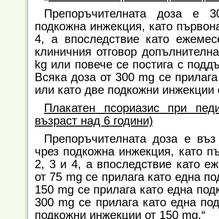
Препоръчителната доза е 3
подкожна инжекция, като първона
4, а впоследствие като ежеме
клиничния отговор допълнителна
kg или повече се постига с подд
Всяка доза от 300 mg се прилага
или като две подкожни инжекции 
Плакатен псориазис при пед
възраст над 6 години)
Препоръчителната доза е въз
чрез подкожна инжекция, като пъ
2, 3 и 4, а впоследствие като 
от 75 mg се прилага като една п
150 mg се прилага като една под
300 mg се прилага като една по
подкожни инжекции от 150 mg.“