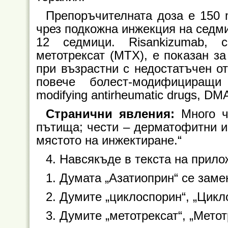
Препоръчителната доза е 150 
чрез подкожна инжекция на седми
12 седмици. Risankizumab, 
метотрексат (MTX), е показан за
при възрастни с недостатъчен о
повече болест-модифициращи 
modifying antirheumatic drugs, DM
Странични явления:
Много ч
пътища; чести – дерматофитни и
мястото на инжектиране.“
4. Навсякъде в текста на прил
1. Думата „Азатиоприн“ се заменя
2. Думите „циклоспорин“, „Цикло
3. Думите „метотрексат“, „Метот