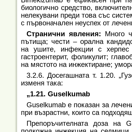
Bimekizumab е ефикасен при п
биологично средство, включителн
нелекувани преди това със систе
с първоначален неуспех от лечени
Странични явления:
Mного ч
пътища; чести – орална кандид
на ушите, инфекции с херпес 
гастроентерит, фоликулит; главо
на мястото на инжектиране; умор
3.2.6. Досегашната т. 1.20. „Гу
изменя така:
„1.21. Guselkumab
Guselkumab е показан за лечен
при възрастни, които са подходя
Препоръчителната доза на G
подкожна инжекция на седмици 