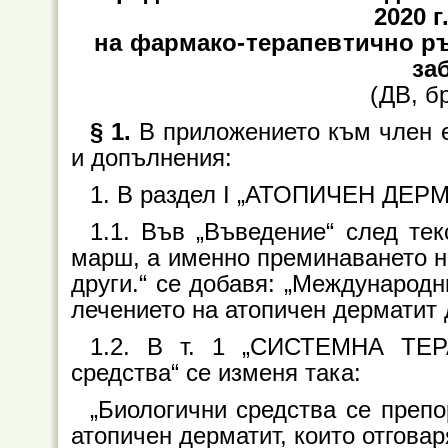
2020 г
на фармако-терапевтично р
за
(ДВ, бр
§ 1.
В приложението към член 
и допълнения:
1. В раздел I „АТОПИЧЕН ДЕР
1.1. Във „Въведение“ след те
марш, а именно преминаването на
други.“ се добавя: „Международн
лечението на атопичен дерматит д
1.2. В т. 1 „СИСТЕМНА ТЕРА
средства“ се изменя така:
„Биологични средства се преп
атопичен дерматит, които отговар