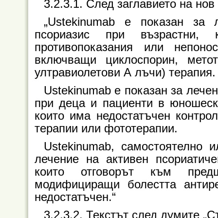
3.2.3.1. След заглавието на нов
„Ustekinumab е показан за
псориазис при възрастни,
противопоказания или непоно
включващи циклоспорин, мето
ултравиолетови А лъчи) терапия.
Ustekinumab е показан за лече
при деца и пациенти в юношеска
които има недостатъчен контро
терапии или фототерапии.
Ustekinumab, самостоятелно 
лечение на активен псориатиче
които отговорът към пред
модифициращи болестта антир
недостатъчен.“
3.2.3.2. Текстът след думите „С