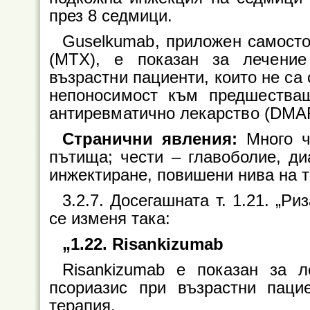
през 8 седмици.
Guselkumab, приложен самосто
(MTX), е показан за лечение
възрастни пациенти, които не са
непоносимост към предшества
антиревматично лекарство (DMA
Странични явления:
Много ч
пътища; чести – главоболие, ди
инжектиране, повишени нива на т
3.2.7. Досегашната т. 1.21. „Ри
се изменя така:
„1.22. Risankizumab
Risankizumab е показан за 
псориазис при възрастни паци
терапия.