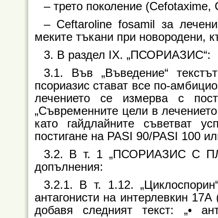
– трето поколение (Cefotaxime, C
– Ceftaroline fosamil за леч
меките тъкани при новородени, к
3. В раздел IX. „ПСОРИАЗИС“:
3.1. Във „Въведение“ текстъ
псориазис стават все по-амбицио
лечението се измерва с пос
„Съвременните цели в лечението 
като гайдлайните съветват у
постигане на PASI 90/PASI 100 ил
3.2. В т. 1 „ПСОРИАЗИС С ПЛ
допълнения:
3.2.1. В т. 1.12. „Циклоспорин
антагонисти на интерлевкин 17А 
добавя следният текст: „• а