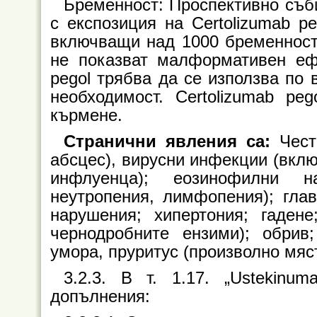
Бременност: Проспективно съб
с експозиция на Certolizumab pe
включващи над 1000 бременности
не показват малформативен ефек
pegol трябва да се използва по
необходимост. Certolizumab p
кърмене.
Странични явления са:
Чест
абсцес), вирусни инфекции (вклю
инфлуенца); еозинофилни на
неутропения, лимфопения); глав
нарушения; хипертония; гаден
чернодробните ензими); обрив;
умора, пруритус (произволно мяс
3.2.3. В т. 1.17. „Ustekinu
допълнения: