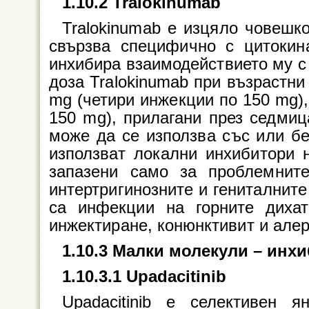
1.10.2 Tralokinumab
Tralokinumab е изцяло човешк
свързва специфично с цитокина
инхибира взаимодействието му с 
доза Tralokinumab при възрастни
mg (четири инжекции по 150 mg),
150 mg), прилагани през седмиц
може да се използва със или бе
използват локални инхибитори 
запазени само за проблемните
интертригинозните и гениталните
са инфекции на горните диха
инжектиране, конюнктивит и алер
1.10.3 Малки молекули – инхи
1.10.3.1 Upadacitinib
Upadacitinib е селективен 