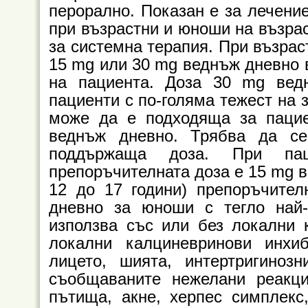
перорално. Показан е за лечени
при възрастни и юноши на възрас
за системна терапия. При възрас
15 mg или 30 mg веднъж дневно 
на пациента. Доза 30 mg ве
пациенти с по-голяма тежест на 
може да е подходяща за пацие
веднъж дневно. Трябва да се
поддържаща доза. При па
препоръчителната доза е 15 mg в
12 до 17 години) препоръчител
дневно за юноши с тегло най-
използва със или без локални 
локални калциневринови инхиб
лицето, шията, интертригинозн
съобщаваните нежелани реакци
пътища, акне, херпес симплекс