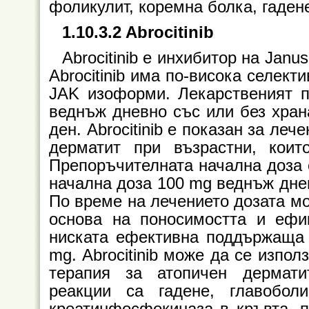
фоликулит, коремна болка, гадене
1.10.3.2 Abrocitinib
Abrocitinib е инхибитор на Janu
Abrocitinib има по-висока селект
JAK изоформи. Лекарственият п
веднъж дневно със или без хран
ден. Abrocitinib е показан за ле
дерматит при възрастни, коит
Препоръчителната начална доза 
начална доза 100 mg веднъж днев
По време на лечението дозата м
основа на поносимостта и ефи
ниската ефективна поддържаща 
mg. Abrocitinib може да се изпо
терапия за атопичен дермати
реакции са гадене, главобол