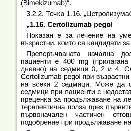
(Bimekizumab)“.
3.2.2. Точка 1.16. „Цетролизума
„1.16. Certolizumab pegol
Показан е за лечение на уме
възрастни, които са кандидати за
Препоръчваната начална доз
пациенти е 400 mg (прилагана
дневно) на седмици 0, 2 и 4. 
Certolizumab pegol при възрастн
на всеки 2 седмици. Може да 
седмици при пациенти с недоста
преценка за продължаване на ле
терапевтична полза през първит
първоначален частичен отго
подобрение при продължаване на