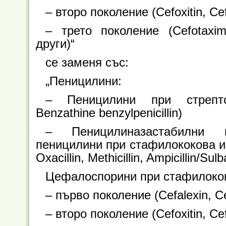
– второ поколение (Cefoxitin, Ce
– трето поколение (Cefotaxime
други)“
се заменя със:
„Пеницилини:
– Пеницилини при стрептоко
Benzathine benzylpenicillin)
– Пеницилиназастабилни и
пеницилини при стафилококова инфек
Oxacillin, Methicillin, Ampicillin/Sul
Цефалоспорини при стафилокок
– първо поколение (Cefalexin, Cef
– второ поколение (Cefoxitin, Ce