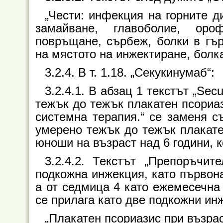
„Чести: инфекция на горните д
замайване, главоболие, оро
повръщане, сърбеж, болки в гър
на мястото на инжектиране, болк
3.2.4. В т. 1.18. „Секукинумаб“:
3.2.4.1. В абзац 1 текстът „Se
тежък до тежък плакатен псориаз
системна терапия.“ се заменя с
умерено тежък до тежък плакате
юноши на възраст над 6 години, к
3.2.4.2. Текстът „Препоръчи
подкожна инжекция, като първона
а от седмица 4 като ежемесечна
се прилага като две подкожни инж
„Плакатен псориазис при възра