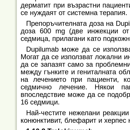
дерматит при възрастни пациенти
се нуждаят от системна терапия.
Препоръчителната доза на Dupi
доза 600 mg (две инжекции от
седмица, прилагани като подкожн
Dupilumab може да се използв
Могат да се използват локални и
да се запазят само за проблемни
между гънките и гениталната обл
на лечението при пациенти, к
седмично лечение. Някои па
впоследствие може да се подобр
16 седмици.
Най-честите нежелани реакции
конюнктивит, блефарит и херпес н