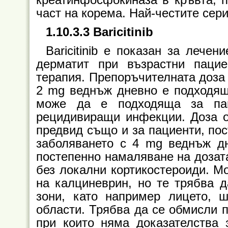
креатинфосфокиназа в кръвта, п
част на корема. Най-честите сер
1.10.3.3 Baricitinib
Baricitinib е показан за лече
дерматит при възрастни пацие
терапия. Препоръчителната доза B
2 mg веднъж дневно е подходяща
може да е подходяща за пац
рецидивиращи инфекции. Доза 
предвид също и за пациенти, пос
заболяването с 4 mg веднъж дн
постепенно намаляване на дозата.
без локални кортикостероиди. Мо
на калциневрин, но те трябва д
зони, като например лицето, ш
области. Трябва да се обмисли п
при които няма доказателства 