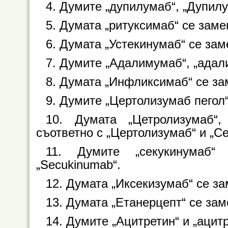
4. Думите „дупилумаб“, „Дупилу
5. Думата „ритуксимаб“ се замен
6. Думата „Устекинумаб“ се зам
7. Думите „Адалимумаб“, „адал
8. Думата „Инфликсимаб“ се заме
9. Думите „Цертолизумаб пегол“ 
10. Думата „Цетролизумаб“, 
съответно с „Цертолизумаб“ и „Ce
11. Думите „секукинумаб“
„Secukinumab“.
12. Думата „Иксекизумаб“ се зам
13. Думата „Етанерцепт“ се заме
14. Думите „Ацитретин“ и „ацитре