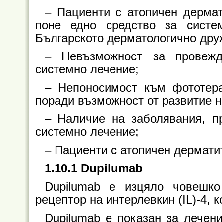
– Пациенти с атопичен дерма
поне едно средство за систе
Българското дерматологично друж
– Невъзможност за провежд
системно лечение;
– Непоносимост към фототера
поради възможност от развитие н
– Наличие на заболявания, п
системно лечение;
– Пациенти с атопичен дермати
1.10.1 Dupilumab
Dupilumab е изцяло човешк
рецептор на интерлевкин (IL)-4, к
Dupilumab е показан за лечен