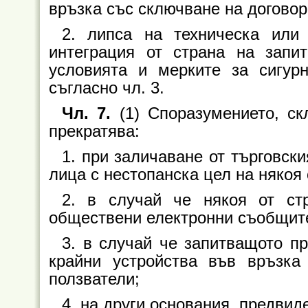
връзка със сключване на договор
2. липса на техническа или 
интеграция от страна на запи
условията и мерките за сигур
съгласно чл. 3.
Чл. 7.
(1) Споразумението, ск
прекратява:
1. при заличаване от търговск
лица с нестопанска цел на някоя 
2. в случай че някоя от стр
обществени електронни съобщите
3. в случай че запитващото п
крайни устройства във връзка
ползватели;
4. на други основания, предвид