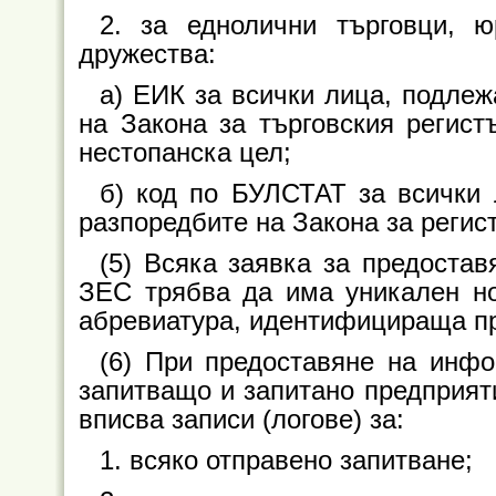
2. за еднолични търговци, 
дружества:
а) ЕИК за всички лица, подле
на Закона за търговския регист
нестопанска цел;
б) код по БУЛСТАТ за всички
разпоредбите на Закона за реги
(5) Всяка заявка за предостав
ЗЕС трябва да има уникален но
абревиатура, идентифицираща пр
(6) При предоставяне на инфо
запитващо и запитано предприяти
вписва записи (логове) за:
1. всяко отправено запитване;