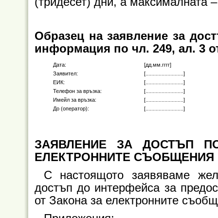
(тридесет) дни, а максималната – 
Образец на заявление за дос
информация по чл. 249, ал. 3 
Дата:
[дд.мм.гггг]
Заявител:
[..........................]
ЕИК:
[..........................]
Телефон за връзка:
[..........................]
Имейл за връзка:
[..........................]
До (оператор):
[..........................]
ЗАЯВЛЕНИЕ ЗА ДОСТЪП ПО
ЕЛЕКТРОННИТЕ СЪОБЩЕНИЯ
С настоящото заявяваме желаниет
достъп до интерфейса за предос
от Закона за електронните съобщения н