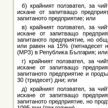
б) крайният ползвател, за чи
искане от запитващо предприя
запитаното предприятие; или
в) крайният ползвател, за чи
искане от запитващо предпри
запитаното предприятие, но общ
или равен на 15% (петнадесет н
(МРЗ) в Република България; или
г) крайният ползвател, за чи
искане от запитващо предпри
запитаното предприятие и продъ
30 (тридесет) дни; или
д) крайният ползвател, за чи
искане от запитващо предпри
запитаното предприятие, но прод
1095 дни (три години).