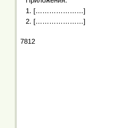
Приложения:
1. […………………]
2. […………………]
7812