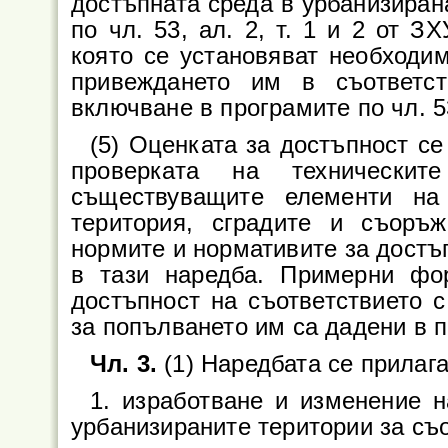
достъпната среда в урбанизиран
по чл. 53, ал. 2, т. 1 и 2 от З
която се установяват необходи
привеждането им в съответс
включване в програмите по чл. 53, 
(5) Оценката за достъпност се
проверката на техническит
съществуващите елементи на
територия, сградите и съоръж
нормите и нормативите за достъ
в тази наредба. Примерни фо
достъпност на съответствието с
за попълването им са дадени в 
Чл. 3.
(1) Наредбата се прилага
1. изработване и изменение 
урбанизираните територии за съот