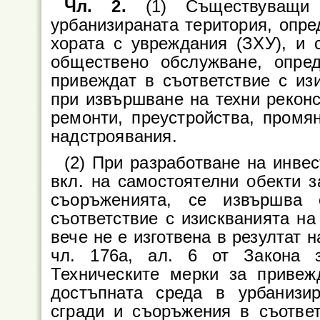
Чл. 2.
(1) Съществуващи
урбанизираната територия, опред
хората с увреждания (ЗХУ), и
обществено обслужване, опред
привеждат в съответствие с из
при извършване на техни реконс
ремонти, преустройства, промя
надстроявания.
(2) При разработване на инвес
вкл. на самостоятелни обекти 
съоръженията, се извършва 
съответствие с изискванията на
вече не е изготвена в резултат 
чл. 176а, ал. 6 от Закона з
Техническите мерки за приве
достъпната среда в урбанизи
сгради и съоръжения в съответ