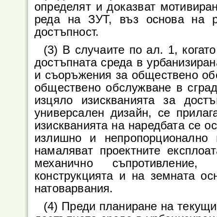
определят и доказват мотивиран
реда на ЗУТ, въз основа на р
достъпност.
(3) В случаите по ал. 1, кога
достъпната среда в урбанизиран
и съоръжения за обществено обс
обществено обслужване в сград
изцяло изискванията за дост
универсален дизайн, се прилаг
изискванията на наредбата се ос
излишно и непропорционално 
намаляват проектните експлоат
механично съпротивление,
конструкцията и на земната ос
натоварвания.
(4) Преди планиране на текущ