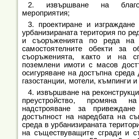
2. извършване на благоу
мероприятия;
3. проектиране и изграждане
урбанизираната територия по реда
и съоръженията по реда на 
самостоятелните обекти за 
съоръженията, както и на с
поземлени имоти с масов дост
осигуряване на достъпна среда 
газостанции, мотели, къмпинги и 
4. извършване на реконструкци
преустройство, промяна на
надстрояване за привеждане
достъпност на наредбата на с
среда в урбанизираната територия
на съществуващите сгради и с