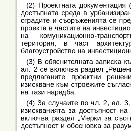
(2) Проектната документация 
достъпната среда в урбанизиран
сградите и съоръженията се пре
проекта в частите на инвестицио
на комуникационно-транспо
територия, в част архитект
благоустройство на инвестиционн
(3) В обяснителната записка к
ал. 2 се включва раздел „Решени
предлаганите проектни решен
изискване към строежите съгласно
на тази наредба.
(4) За случаите по чл. 2, ал. 3
изискванията за достъпност на 
включва раздел „Мерки за съот
достъпност и обосновка за разум