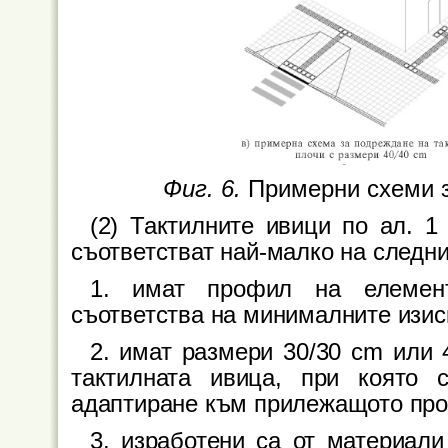
Фиг. 6.
Примерни схеми з
(2) Тактилните ивици по ал. 1
съответстват най-малко на следни
1. имат профил на елемент
съответства на минималните изисква
2. имат размери 30/30 cm или 
тактилната ивица, при която 
адаптиране към прилежащото прос
3. изработени са от материали