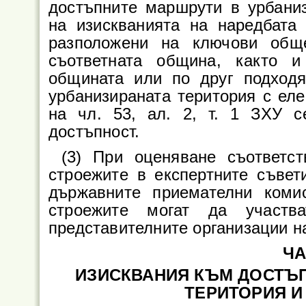
достъпните маршрути в урбаниз
на изискванията на наредбата
разположени на ключови обще
съответната община, както 
общината или по друг подход
урбанизираната територия с ел
на чл. 53, ал. 2, т. 1 ЗХУ 
достъпност.
(3) При оценяване съответст
строежите в експертните съве
държавните приемателни коми
строежите могат да участв
представителните организации на
ЧА
ИЗИСКВАНИЯ КЪМ ДОСТЪП
ТЕРИТОРИЯ И