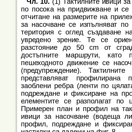
Чл. 10.
(1) Тактилните ивици за
по посока на придвижване и се
отчитане на размерите на прилеж
за насочване се изпълняват по
територия с оглед създаване н
увредено зрение. Те се орие
разстояние до 50 cm от сгра
достъпните маршрути, като 
пешеходното движение се насоч
(предупреждение). Тактилнит
представляват профилирана 
заоблени ребра (ленти по цялат
подреждане и фиксиране на про
елементите се разполагат по 
Примерен план и профил на так
ивици за насочване (водеща ли
профил, подреждане и фиксира
настилки са дадени на фиг. 8.