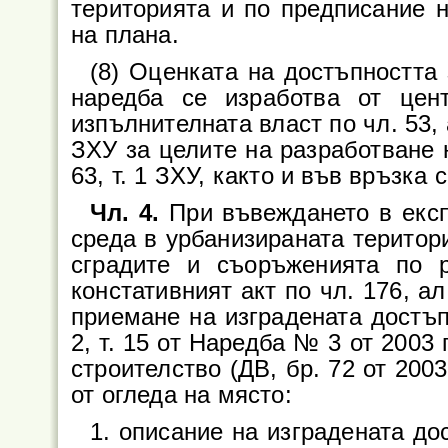
територията и по предписание н
на плана.
(8) Оценката на достъпността 
наредба се изработва от цен
изпълнителната власт по чл. 53, 
ЗХУ за целите на разработване на
63, т. 1 ЗХУ, както и във връзка с 
Чл. 4.
При въвеждането в екс
среда в урбанизираната територия
сградите и съоръженията по 
констативният акт по чл. 176, а
приемане на изградената достъп
2, т. 15 от Наредба № 3 от 2003 
строителство (ДВ, бр. 72 от 200
от огледа на място:
1. описание на изградената до