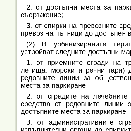
2. от достъпни места за пар
съоръжение;
3. от спирки на превозните ср
превоз на пътници до достъпен 
(2) В урбанизираните тери
устройват следните достъпни ма
1. от приемните сгради на тр
летища, морски и речни гари) 
редовните линии за обществе
места за паркиране;
2. от сградите на лечебните
средства от редовните линии 
достъпните места за паркиране;
3. от административните сгр
изпълнителни органи до спиркит