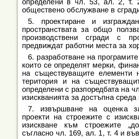
определени в чл. 53, ал. 2, т.
обществено обслужване в сград
5. проектиране и изгражд
пространствата за общо ползв
производствени сгради с пр
предвиждат работни места за хо
6. разработване на програмите по
които се определят мерки, фина
на съществуващите елементи н
територия и на съществуващи
определени с разпоредбата на чл. 
изискванията за достъпна среда 
7. извършване на оценка за
проекти на строежите с изискв
изискване към строежите „до
съгласно чл. 169, ал. 1, т. 4 и във