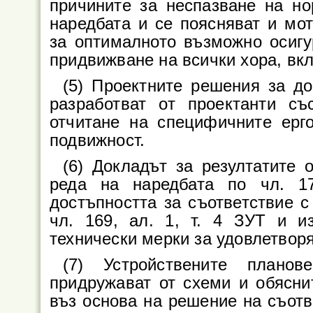
причините за неспазване на но
наредбата и се поясняват и мо
за оптималното възможно осигу
придвижване на всички хора, вкл
(5) Проектните решения за до
разработват от проектанти съ
отчитане на специфичните ерг
подвижност.
(6) Докладът за резултатите 
реда на наредбата по чл. 1
достъпността за съответствие с
чл. 169, ал. 1, т. 4 ЗУТ и и
технически мерки за удовлетвор
(7) Устройствените плано
придружават от схеми и обяснит
въз основа на решение на съотв