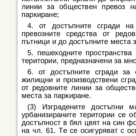
линии за обществен превоз н
паркиране;
4. от достъпните сгради на
превозните средства от редо
пътници и до достъпните места з
5. пешеходните пространства
територии, предназначени за мн
6. от достъпните сгради за
жилищни и производствени сгра
от редовните линии за обществ
места за паркиране.
(3) Изградените достъпни м
урбанизираните територии се о
достъпност в бял цвят на син фо
на чл. 61. Те се осигуряват с о