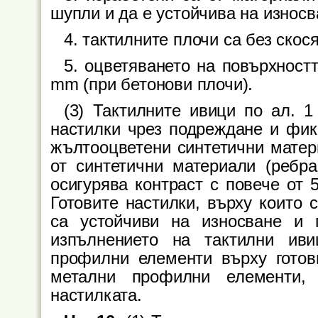
шупли и да е устойчива на износв
4. тактилните плочи са без скос
5. оцветяването на повърхност
mm (при бетонови плочи).
(3) Тактилните ивици по ал. 1
настилки чрез подреждане и фик
жълтооцветени синтетични матер
от синтетични материали (ребра
осигурява контраст с повече от 
Готовите настилки, върху които 
са устойчиви на износване и 
изпълнението на тактилни ив
профилни елементи върху готов
метални профилни елементи,
настилката.