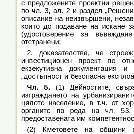
с предложените проектни решен
по чл. 3, ал. 2 и раздел „Решени
описание на неизвършени, неза
които до подаване на искане з
(удостоверение за въвеждан
отстранени;
2. доказателства, че строе
инвестиционен проект по отн
екзекутивна документация и
„достъпност и безопасна експлоат
Чл. 5.
(1) Дейностите, свър
изграждането на урбанизиранит
цялото население, в т.ч. от хо
органите по реда на чл. 53
предоставената им компетентнос
(2) Кметовете на общини 