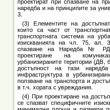
проектират при спазване на пр
наредба и на принципите за унив
3.
(3) Елементите на достъпнат
които са част от транспортна
транспортната система на урба
изискванията на чл. 75, ал.
спазване на Наредба № РД-0
проектиране на комуникац
урбанизираните територии (ДВ, бр
достъпност на тази наредба
инфраструктура в урбанизиран
ползване на транспорта и достъ
в т.ч. хората с увреждания.
(4) При проектиране на достъ
се спазват специфичните изискв
минимални площи и размери п