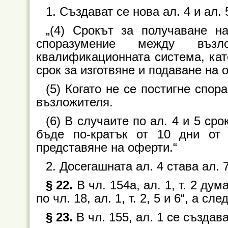
1. Създават се нова ал. 4 и ал. 5
„(4) Срокът за получаване 
споразумение между въз
квалификационната система, кат
срок за изготвяне и подаване на 
(5) Когато не се постигне спор
възложителя.
(6) В случаите по ал. 4 и 5 ср
бъде по-кратък от 10 дни от
представяне на оферти.“
2. Досегашната ал. 4 става ал. 7
§ 22.
В чл. 154а, ал. 1, т. 2 ду
по чл. 18, ал. 1, т. 2, 5 и 6“, а с
§ 23.
В чл. 155, ал. 1 се създава