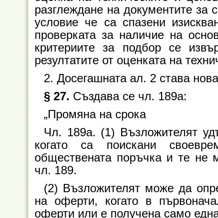
разглеждане на документите за с
условие че са спазени изискван
проверката за наличие на основ
критериите за подбор се извъ
резултатите от оценката на техн
2. Досегашната ал. 2 става нова
§ 27.
Създава се чл. 189а:
„Промяна на срока
Чл. 189а. (1) Възложителят у
когато са поискани своевре
обществената поръчка и те не м
чл. 189.
(2) Възложителят може да опр
на оферти, когато в първонач
оферти или е получена само едн