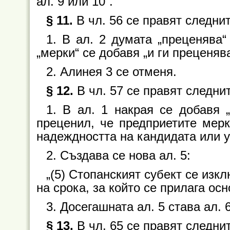
ал. 9 или 10“.
§ 11.
В чл. 56 се правят следни
1. В ал. 2 думата „преценява“
„мерки“ се добавя „и ги преценява
2. Алинея 3 се отменя.
§ 12.
В чл. 57 се правят следни
1. В ал. 1 накрая се добавя „
преценил, че предприетите мерк
надеждността на кандидата или у
2. Създава се нова ал. 5:
„(5) Стопанският субект се изкл
на срока, за който се прилага ос
3. Досегашната ал. 5 става ал. 6
§ 13.
В чл. 65 се правят следни