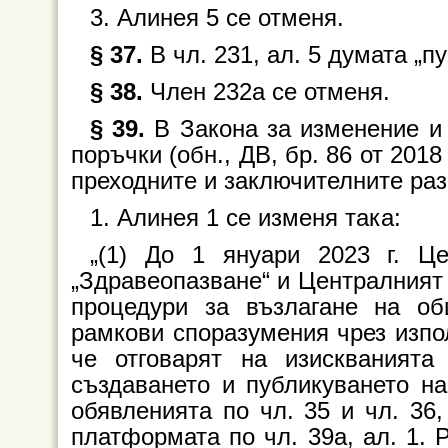
3. Алинея 5 се отменя.
§ 37.
В чл. 231, ал. 5 думата „пу
§ 38.
Член 232а се отменя.
§ 39.
В Закона за изменение и
поръчки (обн., ДВ, бр. 86 от 2018 г
преходните и заключителните раз
1. Алинея 1 се изменя така:
„(1) До 1 януари 2023 г. Це
„Здравеопазване“ и Централният 
процедури за възлагане на о
рамкови споразумения чрез изпо
че отговарят на изискванията
създаването и публикуването на 
обявленията по чл. 35 и чл. 36,
платформата по чл. 39а, ал. 1. Р