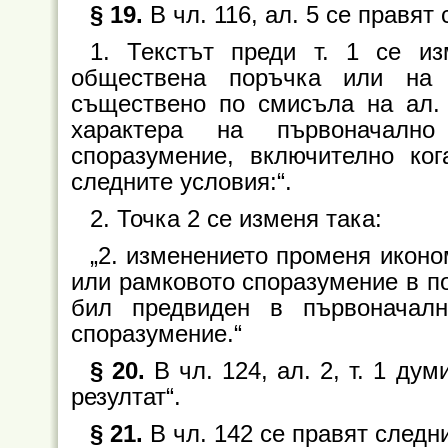
§ 19.
В чл. 116, ал. 5 се правят
1. Текстът преди т. 1 се из
обществена поръчка или на 
съществено по смисъла на ал. 
характера на първоначалн
споразумение, включително ко
следните условия:“.
2. Точка 2 се изменя така:
„2. изменението променя иконо
или рамковото споразумение в по
бил предвиден в първоначал
споразумение.“
§ 20.
В чл. 124, ал. 2, т. 1 дум
резултат“.
§ 21.
В чл. 142 се правят следн