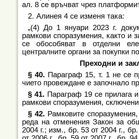
ал. 8 се връчват чрез платформит
2. Алинея 4 се изменя така:
„(4) До 1 януари 2023 г. док
рамкови споразумения, както и з
се обособяват в отделни ел
централните органи за покупки по 
Преходни и за
§ 40.
Параграф 15, т. 1 не се 
чието провеждане е започнало пр
§ 41.
Параграф 19 се прилага и
рамкови споразумения, сключени 
§ 42.
Рамковите споразумения, 
реда на отменения Закон за общ
2004 г.; изм., бр. 53 от 2004 г., бр
от 2006 г., бр. 59 от 2007 г., бр. 94