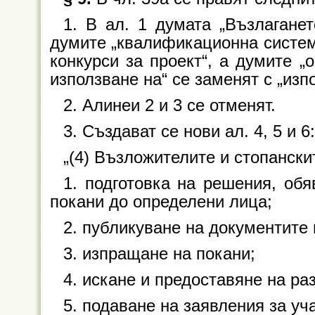
1. В ал. 1 думата „Възлаганет
думите „квалификационна система
конкурси за проект“, а думите „
използване на“ се заменят с „изп
2. Алинеи 2 и 3 се отменят.
3. Създават се нови ал. 4, 5 и 6:
„(4) Възложителите и стопански
1. подготовка на решения, об
покани до определени лица;
2. публикуване на документите п
3. изпращане на покани;
4. искане и предоставяне на ра
5. подаване на заявления за уч