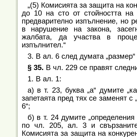
„(5) Комисията за защита на ко
до 10 на сто от стойността на 
предварително изпълнение, но р
в нарушение на закона, засег
жалбата, да участва в проц
изпълнител.“
3. В ал. 6 след думата „размер“
§ 35.
В чл. 229 се правят следн
1. В ал. 1:
а) в т. 23, буква „а“ думите „ка
запетаята пред тях се заменят с „и 
6“;
б) в т. 24 думите „определени
по чл. 205, ал. 3 и свързанит
Комисията за защита на конкурен