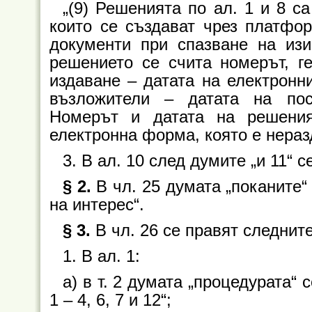
„(9) Решенията по ал. 1 и 8 с
които се създават чрез платфор
документи при спазване на изи
решението се счита номерът, г
издаване – датата на електронн
възложители – датата на пос
Номерът и датата на решени
електронна форма, която е нераз
3. В ал. 10 след думите „и 11“ се
§ 2.
В чл. 25 думата „поканите“
на интерес“.
§ 3.
В чл. 26 се правят следнит
1. В ал. 1:
а) в т. 2 думата „процедурата“ с
1 – 4, 6, 7 и 12“;