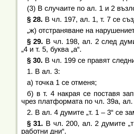
(3) В случаите по ал. 1 и 2 въ
§ 28.
В чл. 197, ал. 1, т. 7 се съ
„ж) отстраняване на нарушението
§ 29.
В чл. 198, ал. 2 след думи
„4 и т. 5, буква „а“.
§ 30.
В чл. 199 се правят следн
1. В ал. 3:
а) точка 1 се отменя;
б) в т. 4 накрая се поставя за
чрез платформата по чл. 39а, ал. 
2. В ал. 4 думите „т. 1 – 3“ се зам
§ 31.
В чл. 200, ал. 2 думите „
работни дни“.