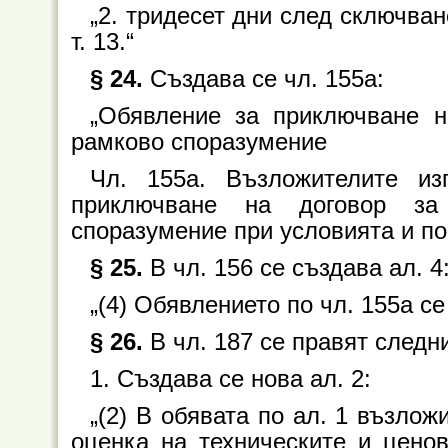
„2. тридесет дни след сключване
т. 13.“
§ 24.
Създава се чл. 155а:
„Обявление за приключване н
рамково споразумение
Чл. 155а. Възложителите из
приключване на договор за
споразумение при условията и по 
§ 25.
В чл. 156 се създава ал. 4
„(4) Обявлението по чл. 155а се
§ 26.
В чл. 187 се правят следн
1. Създава се нова ал. 2:
„(2) В обявата по ал. 1 възло
оценка на техническите и цено