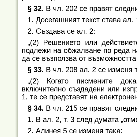
§ 32.
В чл. 202 се правят следн
1. Досегашният текст става ал. 
2. Създава се ал. 2:
„(2) Решението или действиет
подлежи на обжалване по реда на
да се възползва от възможността 
§ 33.
В чл. 208 ал. 2 се изменя 
„(2) Когато писмените дока
включително създадени или изпр
1, те се представят на електронен
§ 34.
В чл. 215 се правят следн
1. В ал. 2, т. 3 след думата „от
2. Алинея 5 се изменя така: