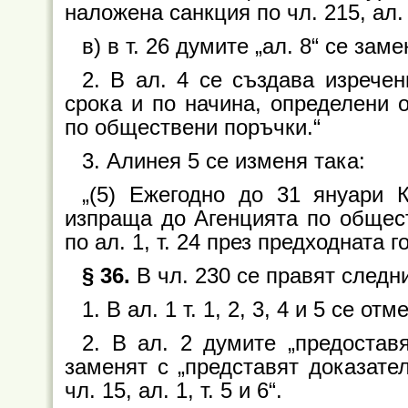
наложена санкция по чл. 215, ал. 
в) в т. 26 думите „ал. 8“ се замен
2. В ал. 4 се създава изрече
срока и по начина, определени 
по обществени поръчки.“
3. Алинея 5 се изменя така:
„(5) Ежегодно до 31 януари 
изпраща до Агенцията по общес
по ал. 1, т. 24 през предходната г
§ 36.
В чл. 230 се правят следн
1. В ал. 1 т. 1, 2, 3, 4 и 5 се отм
2. В ал. 2 думите „предостав
заменят с „представят доказате
чл. 15, ал. 1, т. 5 и 6“.