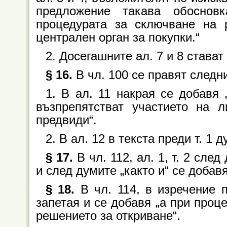
предложение такава обоснов
процедурата за сключване на 
централен орган за покупки.“
2. Досегашните ал. 7 и 8 стават 
§ 16.
В чл. 100 се правят следн
1. В ал. 11 накрая се добавя 
възпрепятстват участието на 
предвиди“.
2. В ал. 12 в текста преди т. 1 
§ 17.
В чл. 112, ал. 1, т. 2 след
и след думите „както и“ се добавя
§ 18.
В чл. 114, в изречение п
запетая и се добавя „а при процед
решението за откриване“.