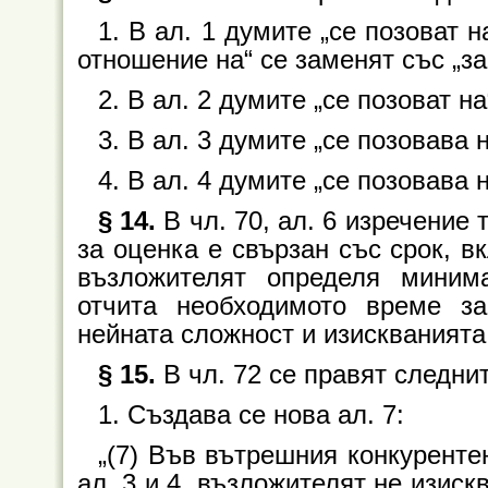
1. В ал. 1 думите „се позоват н
отношение на“ се заменят със „за
2. В ал. 2 думите „се позоват на
3. В ал. 3 думите „се позовава н
4. В ал. 4 думите „се позовава 
§ 14.
В чл. 70, ал. 6 изречение 
за оценка е свързан със срок, в
възложителят определя миним
отчита необходимото време з
нейната сложност и изискванията
§ 15.
В чл. 72 се правят следни
1. Създава се нова ал. 7:
„(7) Във вътрешния конкуренте
ал. 3 и 4, възложителят не изиск