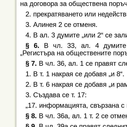
на договора за обществена поръч
2. прекратяването или недейст
3. Алинея 2 се отменя.
4. В ал. 3 думите „или 2“ се зал
§ 6.
В чл. 33, ал. 4 думите
„Регистъра на обществените поръ
§ 7.
В чл. 36, ал. 1 се правят с
1. В т. 1 накрая се добавя „и 8“.
2. В т. 6 накрая се добавя „и р
3. Създава се т. 17:
„17. информацията, свързана с
§ 8.
В чл. 36а, ал. 1 т. 2 се отме
§ 9.
В чл. 39а се правят следни