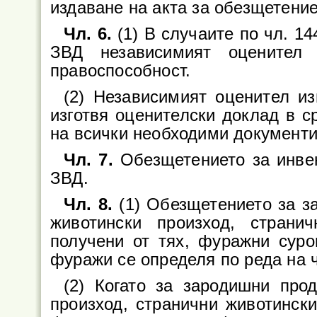
издаване на акта за обезщетение
Чл. 6.
(1) В случаите по чл. 144
ЗВД независимият оценител 
правоспособност.
(2) Независимият оценител и
изготвя оценителски доклад в с
на всички необходими документи
Чл. 7.
Обезщетението за инвен
ЗВД.
Чл. 8.
(1) Обезщетението за з
животински произход, страни
получени от тях, фуражни сур
фуражи се определя по реда на ч
(2) Когато за зародишни про
произход, странични животински