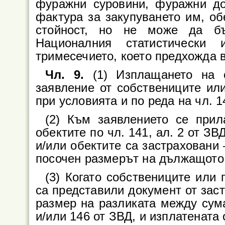
фуражни суровини, фуражни д
фактура за закупуването им, о
стойност, но не може да бъ
Националния статистически 
тримесечието, което предхожда 
Чл. 9.
(1) Изплащането на 
заявление от собствениците ил
при условията и по реда на чл. 1
(2) Към заявлението се прил
обектите по чл. 141, ал. 2 от ЗВ
и/или обектите са застраховани 
посочен размерът на дължащото
(3) Когато собствениците или
са представили документ от зас
размер на разликата между сума
и/или 146 от ЗВД, и изплатената