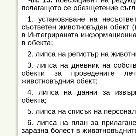
полагащото се обезщетение съгл
1. установяване на несъотве
съответен животновъден обект (в
в Интегрираната информационна
в обекта;
2. липса на регистър на живот
3. липса на дневник на собст
обекти за проведените леч
животновъдния обект;
4. липса на данни за извър
обекта;
5. липса на списък на персона
6. липса на план за прилаган
заразна болест в животновъднит