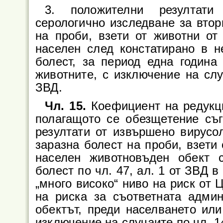
3. положителни резултати
серологично изследване за втори
на проби, взети от животни от
населен след констатирано в н
болест, за период една година
животните, с изключение на случ
ЗВД.
Чл. 15.
Коефициент на редукци
полагащото се обезщетение съ
резултати от извършено вирусо
заразна болест на проби, взети
населен животновъден обект 
болест по чл. 47, ал. 1 от ЗВД в
„много високо“ ниво на риск о
на риска за съответната админ
обектът, преди населването или
изключение на случаите по чл. 142