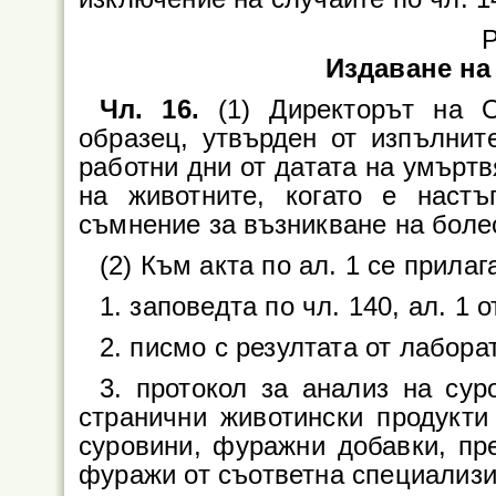
Р
Издаване на
Чл. 16.
(1) Директорът на О
образец, утвърден от изпълнит
работни дни от датата на умърт
на животните, когато е наст
съмнение за възникване на болест
(2) Към акта по ал. 1 се прилаг
1. заповедта по чл. 140, ал. 1 
2. писмо с резултата от лабор
3. протокол за анализ на сур
странични животински продукти
суровини, фуражни добавки, пр
фуражи от съответна специализи