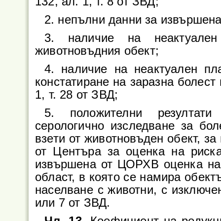
132, ал. 1, т. 8 от ЗВД;
2. непълни данни за извършена
3. наличие на неактуален
животновъдния обект;
4. наличие на неактуален пл
констатиране на заразна болест 
1, т. 28 от ЗВД;
5. положителни резултати
серологично изследване за бол
взети от животновъден обект, за
от Центъра за оценка на риск
извършена от ЦОРХВ оценка на 
област, в която се намира обект
населване с животни, с изключени
или 7 от ЗВД.
Чл. 13.
Коефициент на редукци