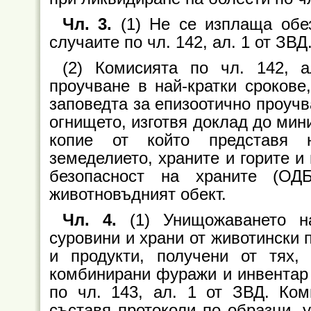
Чл. 3.
(1) Не се изплаща обе
случаите по чл. 142, ал. 1 от ЗВД
(2) Комисията по чл. 142, 
проучване в най-кратки срокове
заповедта за епизоотично проучв
огнището, изготвя доклад до мин
копие от който представя н
земеделието, храните и горите и
безопасност на храните (ОД
животновъдният обект.
Чл. 4.
(1) Унищожаването н
суровини и храни от животински 
и продукти, получени от тях,
комбинирани фуражи и инвентар 
по чл. 143, ал. 1 от ЗВД. Ком
съставя протоколи по образци, 