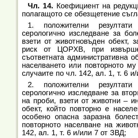
Чл. 14.
Коефициент на редукци
полагащото се обезщетение съгл
1. положителни резултати
серологично изследване за бол
взети от животновъден обект, з
риск от ЦОРХВ, при извърш
съответната административна об
населването или повторното му
случаите по чл. 142, ал. 1, т. 6 и
2. положителни резултати
серологично изследване за втори
на проби, взети от животни – и
обект, който повторно е насел
особено опасна заразна болест
повторното населване на живот
142, ал. 1, т. 6 и/или 7 от ЗВД;