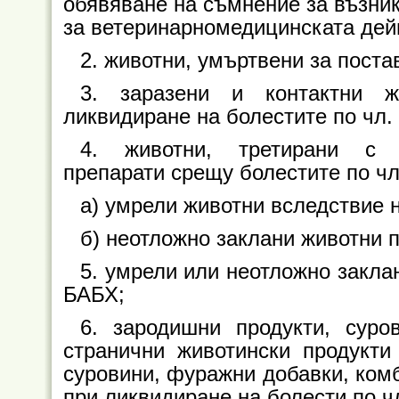
обявяване на съмнение за възникв
за ветеринарномедицинската дей
2. животни, умъртвени за поста
3. заразени и контактни ж
ликвидиране на болестите по чл. 
4. животни, третирани с и
препарати срещу болестите по чл.
а) умрели животни вследствие 
б) неотложно заклани животни п
5. умрели или неотложно закла
БАБХ;
6. зародишни продукти, суро
странични животински продукти
суровини, фуражни добавки, ком
при ликвидиране на болести по чл