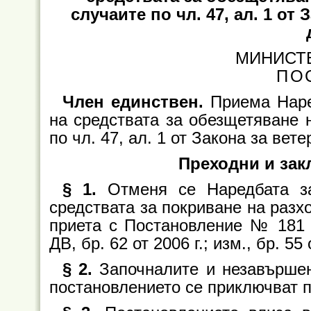
случаите по чл. 47, ал. 1 о
МИНИСТ
ПО
Член единствен.
Приема Наре
на средствата за обезщетяване 
по чл. 47, ал. 1 от Закона за ве
Преходни и за
§ 1.
Отменя се Наредбата з
средствата за покриване на разх
приета с Постановление № 181 н
ДВ, бр. 62 от 2006 г.; изм., бр. 55 о
§ 2.
Започналите и незавършен
постановлението се приключват п