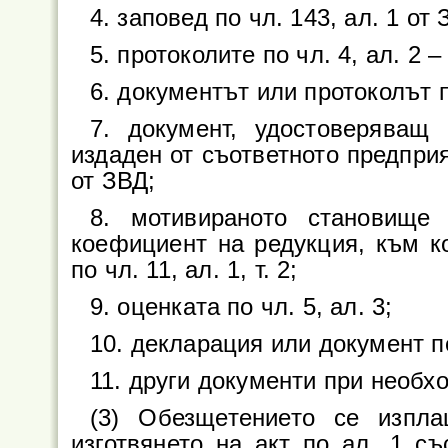
4. заповед по чл. 143, ал. 1 от 
5. протоколите по чл. 4, ал. 2 – 
6. документът или протоколът п
7. документ, удостоверяващ 
издаден от съответното предприят
от ЗВД;
8. мотивираното становище
коефициент на редукция, към ко
по чл. 11, ал. 1, т. 2;
9. оценката по чл. 5, ал. 3;
10. декларация или документ по 
11. други документи при необх
(3) Обезщетението се изпл
изготвянето на акт по ал. 1 с