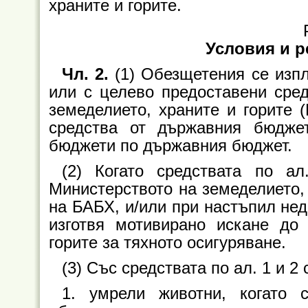
храните и горите.
Условия и р
Чл. 2.
(1) Обезщетения се изп
или с целево предоставени сре
земеделието, храните и горите 
средства от държавния бюдже
бюджети по държавния бюджет.
(2) Когато средствата по а
Министерството на земеделието, 
на БАБХ, и/или при настъпил нед
изготвя мотивирано искане до
горите за тяхното осигуряване.
(3) Със средствата по ал. 1 и 2
1. умрели животни, когато 