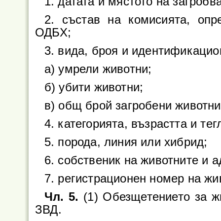
1. датата и мястото на загробв
2. състав на комисията, опр
ОДБХ;
3. вида, броя и идентификацио
а) умрели животни;
б) убити животни;
в) общ брой загробени животни
4. категорията, възрастта и тег
5. порода, линия или хибрид;
6. собственик на животните и 
7. регистрационен номер на ж
Чл. 5.
(1) Обезщетението за ж
ЗВД.