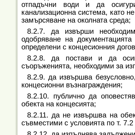
отпадъчни води и да осигур
канализационна система, като не
замърсяване на околната среда;
8.2.7. да извърши необходи
одобряване на документацията 
определени с концесионния догов
8.2.8. да постави и да оси
съоръженията, необходими за изп
8.2.9. да извършва безусловн
концесионни възнаграждения;
8.2.10. публично да оповестя
обекта на концесията;
8.2.11. да не извършва на обе
съвместими с условията по т. 7.2 
8.2.12. да изпълнява задължения