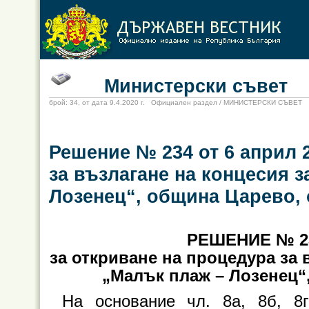
Министерски съвет
брой: 34, от дата 9.4.2020 г. Официален раздел / МИНИСТЕРСКИ СЪВЕТ
Решение № 234 от 6 април 2
за възлагане на концесия 
Лозенец“, община Царево, 
РЕШЕНИЕ № 23
за откриване на процедура за 
„Малък плаж – Лозенец“
На основание чл. 8а, 8б, 8