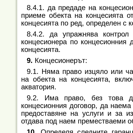
8.4.1. да предаде на концесио
приеме обекта на концесията от
концесията по ред, определен с 
8.4.2. да упражнява контрол
концесионера по концесионния д
концесията.
9.
Концесионерът:
9.1. Няма право изцяло или ч
на обекта на концесията, вкл
акватория.
9.2. Има право, без това д
концесионния договор, да наема
предоставяне на услуги и за и
отдава под наем преместваеми о
10.
Определя следните гаран