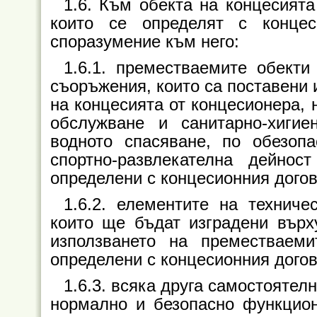
1.6. Към обекта на концесият
които се определят с конце
споразумение към него:
1.6.1. преместваемите обект
съоръжения, които са поставени 
на концесията от концесионера, 
обслужване и санитарно-хигие
водното спасяване, по обезоп
спортно-развлекателна дейно
определени с концесионния догов
1.6.2. елементите на технич
които ще бъдат изградени върх
използването на преместваеми
определени с концесионния догов
1.6.3. всяка друга самостоятел
нормално и безопасно функцион