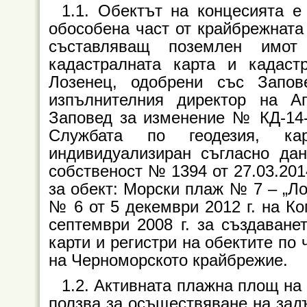
1.1. Обектът на концесията 
обособена част от крайбрежната
съставляващ поземлен имот 
кадастралната карта и кадаст
Лозенец, одобрени със Запо
изпълнителния директор на А
Заповед за изменение № КД-14-0
Службата по геодезия, ка
индивидуализиран съгласно да
собственост № 1394 от 27.03.201
за обект: Морски плаж № 7 – „Ло
№ 6 от 5 декември 2012 г. на Ко
септември 2008 г. за създаване
карти и регистри на обектите по ч
на Черноморското крайбрежие.
1.2. Активната плажна площ на 
ползва за осъществяване на задъ