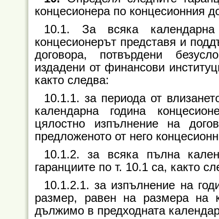
концесионера по концесионния до
10.1. За всяка календарна
концесионерът представя и поддъ
договора, потвърдени безусл
издадени от финансови институци
както следва:
10.1.1. за периода от влизане
календарна година концесион
цялостно изпълнение на дого
предложеното от него концесион
10.1.2. за всяка пълна кале
гаранциите по т. 10.1 са, както сл
10.1.2.1. за изпълнение на го
размер, равен на размера на к
дължимо в предходната календар