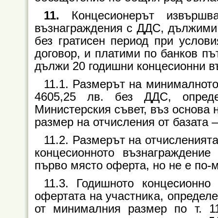
11.
Концесионерът извърш
възнаграждения с ДДС, дължими з
без гратисен период при услови
договор, и платими по банков пъ
дължи 20 годишни концесионни в
11.1. Размерът на минималнот
4605,25 лв. без ДДС, опред
Министерския съвет, въз основа н
размер на отчисления от базата –
11.2. Размерът на отчисленията
концесионното възнаграждение
първо място оферта, но не е по-м
11.3. Годишното концесионно
офертата на участника, определе
от минималния размер по т. 1