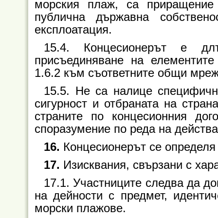
морския плаж, са приращение
публична държавна собствен
експлоатация.
15.4. Концесионерът е д
присъединяване на елементите 
1.6.2 към съответните общи мреж
15.5. Не са налице специфичн
сигурност и отбраната на стран
страните по концесионния дог
споразумение по реда на действа
16.
Концесионерът се определя 
17.
Изисквания, свързани с хара
17.1. Участниците следва да д
на дейности с предмет, идентич
морски плажове.