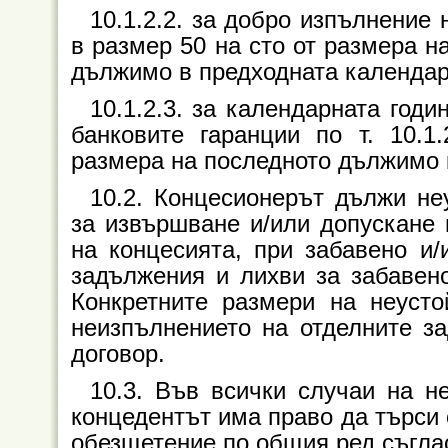
10.1.2.2. за добро изпълнение
в размер 50 на сто от размера н
дължимо в предходната календар
10.1.2.3. за календарната годи
банковите гаранции по т. 10.1
размера на последното дължимо 
10.2. Концесионерът дължи не
за извършване и/или допускане 
на концесията, при забавено и/
задължения и лихви за забавен
Конкретните размери на неусто
неизпълнението на отделните з
договор.
10.3. Във всички случаи на н
концедентът има право да търси 
обезщетение по общия ред съгла