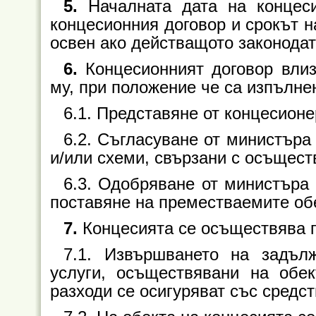
5.
Началната дата на концес
концесионния договор и срокът н
освен ако действащото законодат
6.
Концесионният договор вли
му, при положение че са изпълне
6.1. Представяне от концесионер
6.2. Съгласуване от министъра
и/или схеми, свързани с осъщест
6.3. Одобряване от министъра
поставяне на преместваемите об
7.
Концесията се осъществява п
7.1. Извършването на задълж
услуги, осъществявани на обек
разходи се осигуряват със средст