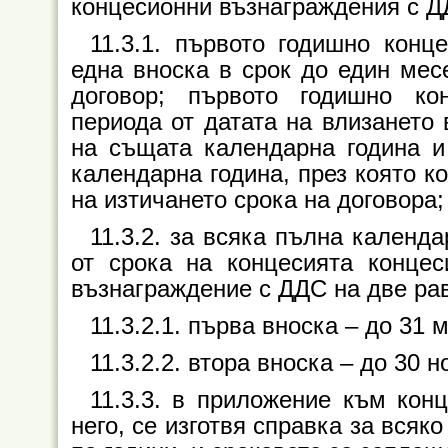
концесионни възнаграждения с ДД
11.3.1. първото годишно кон
една вноска в срок до един мес
договор; първото годишно ко
периода от датата на влизането 
на същата календарна година и
календарна година, през която к
на изтичането срока на договора;
11.3.2. за всяка пълна календа
от срока на концесията конце
възнаграждение с ДДС на две рав
11.3.2.1. първа вноска – до 31 
11.3.2.2. втора вноска – до 30 
11.3.3. в приложение към кон
него, се изготвя справка за вся