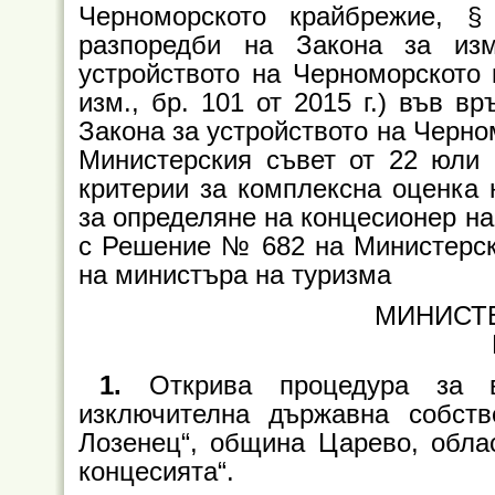
Черноморското крайбрежие, §
разпоредби на Закона за из
устройството на Черноморското к
изм., бр. 101 от 2015 г.) във вр
Закона за устройството на Черн
Министерския съвет от 22 юли 
критерии за комплексна оценка 
за определяне на концесионер на
с Решение № 682 на Министерски
на министъра на туризма
МИНИСТ
1.
Открива процедура за 
изключителна държавна собст
Лозенец“, община Царево, облас
концесията“.