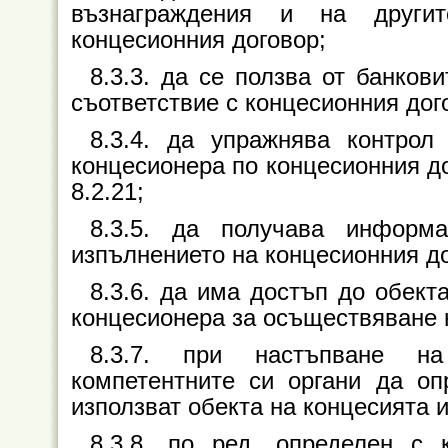
възнаграждения и на други
концесионния договор;
8.3.3. да се ползва от банков
съответствие с концесионния дог
8.3.4. да упражнява контрол
концесионера по концесионния дого
8.2.21;
8.3.5. да получава информ
изпълнението на концесионния до
8.3.6. да има достъп до обект
концесионера за осъществяване 
8.3.7. при настъпване на
компетентните си органи да оп
използват обекта на концесията и
8.3.8. по ред, определен с 