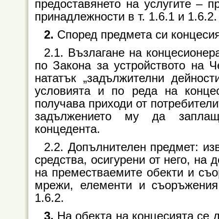
предоставянето на услугите – п
принадлежности в т. 1.6.1 и 1.6.2.
2.
Според предмета си концеси
2.1. Възлагане на концесионе
по Закона за устройството на Ч
нататък „задължителни дейност
условията и по реда на конце
получава приходи от потребители
задължението му да заплащ
концедента.
2.2. Допълнителен предмет: из
средства, осигурени от него, на
на преместваемите обекти и съо
мрежи, елементи и съоръжения 
1.6.2.
3.
На обекта на концесията се 