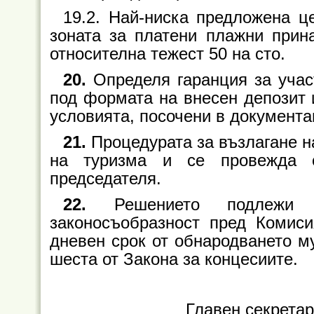
19.2. Най-ниска предложена ц
зоната за платени плажни прин
относителна тежест 50 на сто.
20.
Определя гаранция за участ
под формата на внесен депозит 
условията, посочени в документа
21.
Процедурата за възлагане н
на туризма и се провежда о
председателя.
22.
Решението подлежи н
законосъобразност пред Комиси
дневен срок от обнародването му
шеста от Закона за концесиите.
Главен секрета