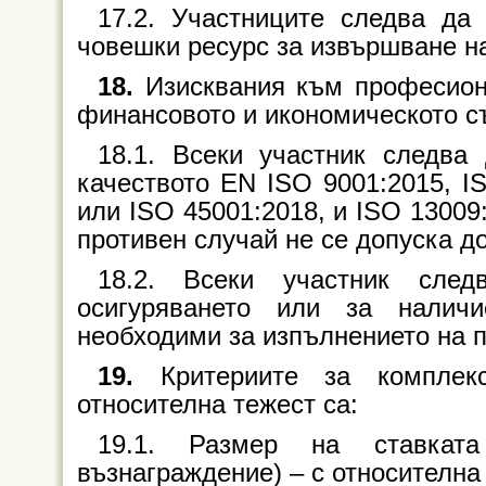
17.2. Участниците следва да
човешки ресурс за извършване на
18.
Изисквания към професиона
финансовото и икономическото с
18.1. Всеки участник следва
качеството EN ISO 9001:2015, I
или ISO 45001:2018, и ISO 13009
противен случай не се допуска д
18.2. Всеки участник след
осигуряването или за налич
необходими за изпълнението на п
19.
Критериите за компле
относителна тежест са:
19.1. Размер на ставката
възнаграждение) – с относителна 