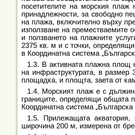
посетителите на морския плаж 
принадлежности, за свободно пе
на плажа, включително върху пр
използване на преместваемите о
и ползването на плажните услуг
2375 кв. м и с точки, определящ
в Координатна система „Българск
1.3. В активната плажна площ 
на инфраструктурата, в размер 
площадка, и площта, заета от кам
1.4. Морският плаж е с дължин
границите, определящи общата 
Координатна система „Българска 
1.5. Прилежащата акватория,
широчина 200 м, измерена от бре