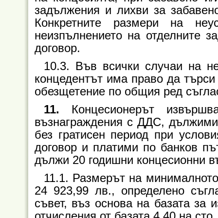
задължения и лихви за забавен
Конкретните размери на неу
неизпълнението на отделните з
договор.
10.3. Във всички случаи на н
концедентът има право да търси 
обезщетение по общия ред съгла
11.
Концесионерът извършв
възнаграждения с ДДС, дължими 
без гратисен период при услови
договор и платими по банков път
дължи 20 годишни концесионни в
11.1. Размерът на минималнот
24 923,99
лв., определено съгл
съвет, въз основа на базата за 
отчисления от базата 4,40 на сто.