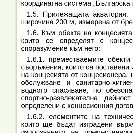
координатна система „Българска 
1.5. Прилежащата акватория,
широчина 200 м, измерена от бре
1.6. Към обекта на концесият
които се определят с конце
споразумение към него:
1.6.1. преместваемите обект
съоръжения, които са поставени 
на концесията от концесионера, 
обслужване и санитарно-хигие
водното спасяване, по обезоп
спортно-развлекателна дейно
определени с концесионния догов
1.6.2. елементите на технич
които ще бъдат изградени върх
използването на преместваеми