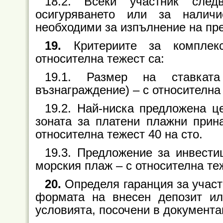
18.2. Всеки участник след
осигуряването или за налич
необходими за изпълнение на пре
19.
Критериите за комплек
относителна тежест са:
19.1. Размер на ставката
възнаграждение)
–
с относителна 
19.2. Най-ниска предложена ц
зоната за платени плажни прин
относителна тежест 40 на сто.
19.3. Предложение за инвести
морския плаж
–
с относителна теж
20.
Определя гаранция за участ
формата на внесен депозит ил
условията, посочени в документа