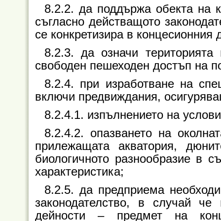
8.2.2. да поддържа обекта на 
съгласно действащото законодат
се конкретизира в концесионния 
8.2.3. да означи територията
свободен пешеходен достъп на по
8.2.4. при изработване на спе
включи предвиждания, осигурява
8.2.4.1. изпълнението на условия
8.2.4.2. опазването на околна
прилежащата акватория, дюнит
биологичното разнообразие в съ
характеристика;
8.2.5. да предприема необход
законодателство, в случай че
дейности
–
предмет на конц