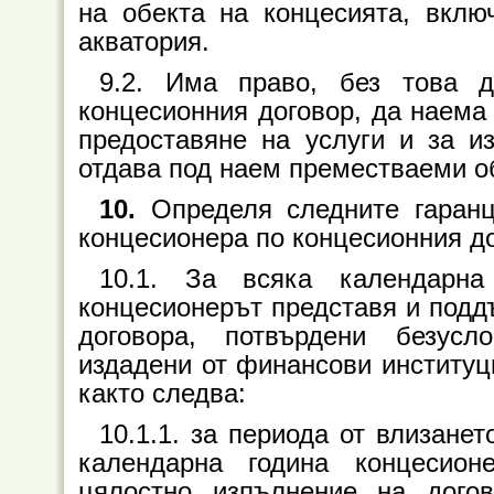
на обекта на концесията, вкл
акватория.
9.2. Има право, без това д
концесионния договор, да наема
предоставяне на услуги и за и
отдава под наем преместваеми о
10.
Определя следните гаран
концесионера по концесионния до
10.1. За всяка календарна
концесионерът представя и поддъ
договора, потвърдени безусл
издадени от финансови институци
както следва:
10.1.1. за периода от влизане
календарна година концесион
цялостно изпълнение на дого