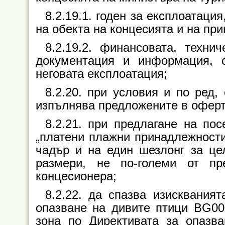
8.2.19.1. годен за експлоатаци
на обекта на концесията и на пр
8.2.19.2. финансовата, технич
документация и информация, 
неговата експлоатация;
8.2.20. при условия и по ред,
изпълнява предложените в оферт
8.2.21. при предлагане на по
„платени плажни принадлежности
чадър и на един шезлонг за це
размери, не по-големи от п
концесионера;
8.2.22. да спазва изисквания
опазване на дивите птици BG00
зона по Директивата за опазв