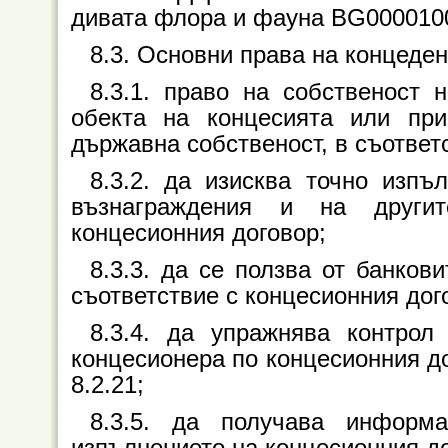
дивата флора и фауна BG000010
8.3. Основни права на концеден
8.3.1. право на собственост
обекта на концесията или при
държавна собственост, в съответ
8.3.2. да изисква точно изп
възнаграждения и на други
концесионния договор;
8.3.3. да се ползва от банков
съответствие с концесионния дог
8.3.4. да упражнява контрол
концесионера по концесионния дого
8.2.21;
8.3.5. да получава информ
изпълнението на концесионния до