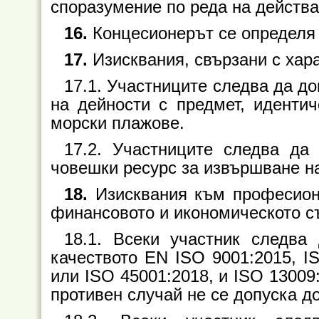
споразумение по реда на действа
16.
Концесионерът се определя 
17.
Изисквания, свързани с хар
17.1. Участниците следва да д
на дейности с предмет, идентич
морски плажове.
17.2. Участниците следва да
човешки ресурс за извършване на
18.
Изисквания към професион
финансовото и икономическото с
18.1. Всеки участник следва
качеството EN ISO 9001:2015, I
или ISO 45001:2018, и ISO 13009
противен случай не се допуска д