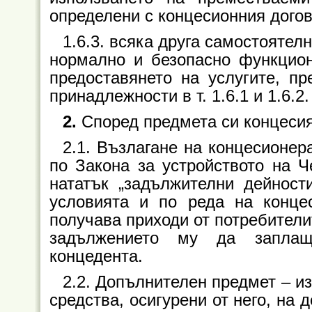
определени с концесионния догов
1.6.3. всяка друга самостоятел
нормално и безопасно функцион
предоставянето на услугите, пр
принадлежности в т. 1.6.1 и 1.6.2.
2.
Според предмета си концесия
2.1. Възлагане на концесионе
по Закона за устройството на Ч
нататък „задължителни дейност
условията и по реда на конце
получава приходи от потребители
задължението му да заплащ
концедента.
2.2. Допълнителен предмет
–
из
средства, осигурени от него, на