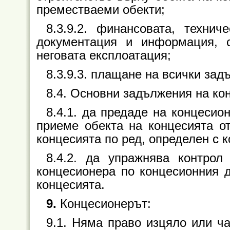
преместваеми обекти;
8.3.9.2. финансовата, технич
документация и информация, 
неговата експлоатация;
8.3.9.3. плащане на всички зад
8.4. Основни задължения на ко
8.4.1. да предаде на концесио
приеме обекта на концесията от
концесията по ред, определен с 
8.4.2. да упражнява контрол
концесионера по концесионния д
концесията.
9.
Концесионерът:
9.1. Няма право изцяло или ч