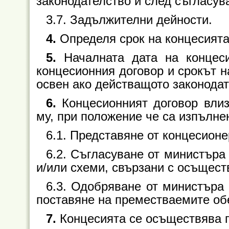
законодателство и след съгласув
3.7. Задължителни дейности.
4.
Определя срок на концесията
5.
Началната дата на концеси
концесионния договор и срокът н
освен ако действащото законодат
6.
Концесионният договор вли
му, при положение че са изпълне
6.1. Представяне от концесионер
6.2. Съгласуване от министъра
и/или схеми, свързани с осъщест
6.3. Одобряване от министъра
поставяне на преместваемите об
7.
Концесията се осъществява п