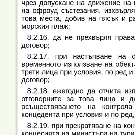
чрез допускане на движение на 
на офроуд състезания, изхвърля
това места, добив на пясък и р
морския плаж;
8.2.16. да не прехвърля прав
договор;
8.2.17. при настъпване на 
временното използване на обекта
трети лица при условия, по ред 
договор;
8.2.18. ежегодно да отчита и
отговорните за това лица и 
осъществяването на контрол
концедента при условия и по ред
8.2.19. при прекратяване на ко
концесията на министъра на тури