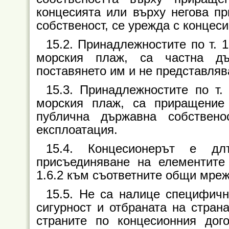
концесията или върху негова пр
собственост, се урежда с концес
15.2. Принадлежностите по т. 1
морския плаж, са частна дъ
поставянето им и не представляв
15.3. Принадлежностите по т.
морския плаж, са приращение
публична държавна собствен
експлоатация.
15.4. Концесионерът е д
присъединяване на елементите 
1.6.2 към съответните общи мреж
15.5. Не са налице специфичн
сигурност и отбраната на стран
страните по концесионния дог