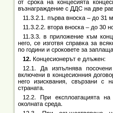
от срока на концесията конце
възнаграждение с ДДС на две рав
11.3.2.1. първа вноска – до 31 
11.3.2.2. втора вноска
–
до 30 н
11.3.3. в приложение към кон
него, се изготвя справка за вс
по години и сроковете за заплащан
12.
Концесионерът е длъжен:
12.1. Да изпълнява посочени
включени в концесионния догово
него изисквания, свързани с н
страната.
12.2. При експлоатацията на
околната среда.