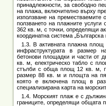
принадлежности, за свободно пе
на плажа, включително върху пр
използване на преместваемите о
ползването на плажните услуги о
362
кв. м
, с точки, определящи 
координатна система „Българска 
1.3. В активната плажна площ
инфраструктурата в размер н
бетонови площадки и части от 
кв. м
, електрическо табло с пл
стълби с обща площ 12
кв. м
, 
размер 88
кв. м
и площта на пя
която е включена площ в раз
специализирана карта на морскит
1.4. Морският плаж е с дължин
границите, определящи общата 