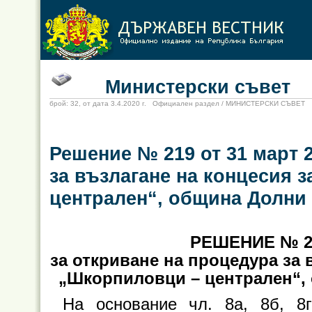
Министерски съвет
брой: 32, от дата 3.4.2020 г. Официален раздел / МИНИСТЕРСКИ СЪВЕТ
Решение № 219 от 31 март 2
за възлагане на концесия 
централен“, община Долни
РЕШЕНИЕ № 21
за откриване на процедура за 
„Шкорпиловци
–
централен“,
На основание чл. 8а, 8б, 8