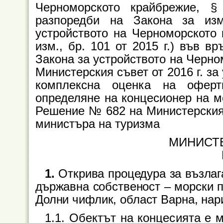
Черноморското крайбрежие, 
разпоредби на Закона за из
устройството на Черноморското 
изм., бр. 101 от 2015
г.) във вр
Закона за устройството на Черн
Министерския съвет от 2016
г.
за
комплексна оценка на оферт
определяне на концесионер на м
Решение № 682 на Министерския
министъра на туризма
МИНИСТ
1.
Открива процедура за възлаг
държавна собственост
–
морски 
Долни чифлик, област Варна, нари
1.1. Обектът на концесията е