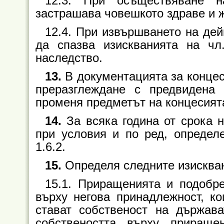
12.3. При осъществяване 
застрашава човешкото здраве и ж
12.4. При извършването на дей
да спазва изискванията на чл
наследство.
13.
В документацията за концес
преразглеждане с предвидена
променя предметът на концесият
14.
За всяка година от срока 
при условия и по ред, определе
1.6.2.
15.
Определя следните изискван
15.1. Приращенията и подобр
върху негова принадлежност, ко
стават собственост на държав
собствеността върху приращ