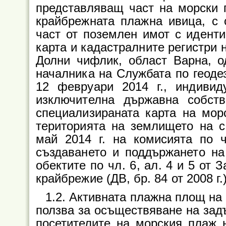
представляващ част на морски 
крайбрежната плажна ивица, с
част от поземлен имот с иденти
карта и кадастралните регистри 
Долни чифлик, област Варна, 
началника на Службата по геоде
12 февруари 2014
г., индиви
изключителна държавна собс
специализираната карта на мор
територията на землището на с
май 2014
г.
на комисията по 
създаването и поддържането на
обектите по чл. 6, ал. 4 и 5 от
крайбрежие (ДВ, бр. 84 от 2008
г.
1.2. Активната плажна площ на 
ползва за осъществяване на задъ
посетителите на морския плаж 