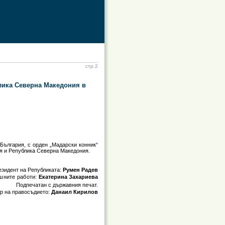
стр.2
лика Северна Македония в
България, с орден „Мадарски конник“
ия и Република Северна Македония.
езидент на Републиката:
Румен Радев
шните работи:
Екатерина Захариева
Подпечатан с държавния печат.
р на правосъдието:
Данаил Кирилов