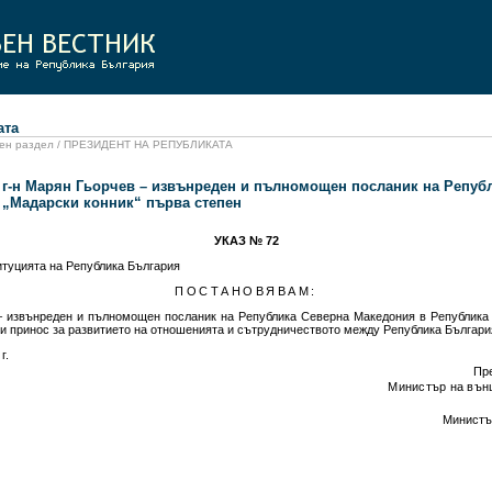
та
иален раздел / ПРЕЗИДЕНТ НА РЕПУБЛИКАТА
а г-н Марян Гьорчев – извънреден и пълномощен посланик на Репуб
 „Мадарски конник“ първа степен
УКАЗ № 72
итуцията на Република България
ПОСТАНОВЯВАМ:
–
извънреден и пълномощен посланик на Република Северна Македония в Република 
 и принос за развитието на отношенията и сътрудничеството между Република Българ
0
г.
Пр
Министър на вън
Министъ