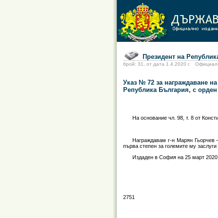
Президент на Република
брой: 31, от дата 1.4.2020 г. Офиц
Указ № 72 за награждаване н
Република България, с орден
На основание чл.
98, т.
8 от Конст
Награждавам г-н Марян Гьорчев
първа степен за големите му заслуги
Издаден в София на 25 март 202
2751