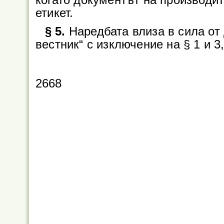
когато документът на производит
етикет.
§ 5.
Наредбата влиза в сила от
вестник“ с изключение на § 1 и 3,
2668