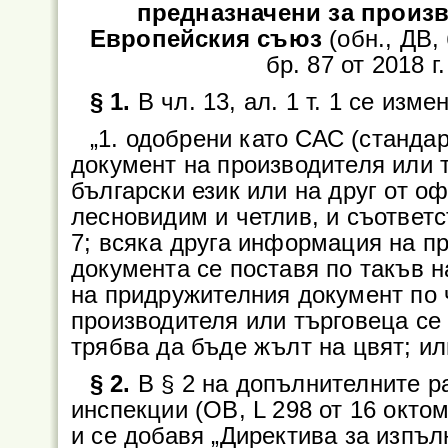
предназначени за произв
Европейския съюз
(обн., ДВ, 
бр. 87 от 2018 г.
§ 1.
В чл. 13, ал. 1 т. 1 се изме
„1. одобрени като САС (станда
документ на производителя или 
български език или на друг от о
лесновидим и четлив, и съответ
7; всяка друга информация на п
документа се поставя по такъв н
на придружителния документ по ч
производителя или търговеца се
трябва да бъде жълт на цвят; ил
§ 2.
В § 2 на допълнителните 
инспекции (ОВ, L 298 от 16 октом
и се добавя „Директива за изпъл