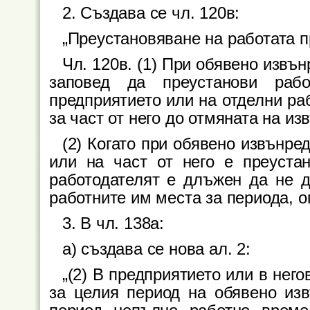
2. Създава се чл. 120в:
„Преустановяване на работата 
Чл. 120в. (1) При обявено извъ
заповед да преустанови раб
предприятието или на отделни ра
за част от него до отмяната на и
(2) Когато при обявено извънре
или на част от него е преуста
работодателят е длъжен да не д
работните им места за периода, о
3. В чл. 138а:
а) създава се нова ал. 2:
„(2) В предприятието или в нег
за целия период на обявено изв