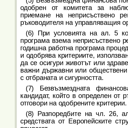
(5) Безвъзмездна финансова по
одобрен от комитета за наблю
приемане на неприсъствено р
ръководителя на управляващия ор
(6) При условията на ал. 5 к
програма взема неприсъствено ре
годишна работна програма процед
и одобрява критериите, използва
да се осигури животът или здрав
важни държавни или обществени 
с отбраната и сигурността.
(7) Безвъзмездната финансо
кандидат, който в определен от 
отговори на одобрените критерии.
(8) Разпоредбите на чл. 26, а
средствата от Европейските стр