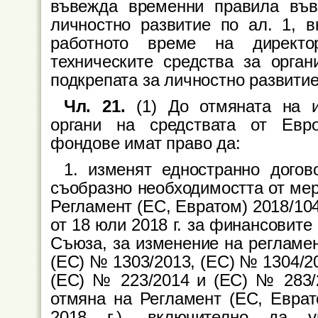
въвежда временни правила във
личностно развитие по ал. 1, в
работното време на директор
техническите средства за орга
подкрепата за личностно развитие
Чл. 21.
(1) До отмяната на и
органи на средствата от Евро
фондове имат право да:
1. изменят едностранно дого
съобразно необходимостта от мерк
Регламент (ЕС, Евратом) 2018/10
от 18 юли 2018 г. за финансовит
Съюза, за изменение на регламен
(ЕС) № 1303/2013, (ЕС) № 1304/2
(ЕС) № 223/2014 и (ЕС) № 283/
отмяна на Регламент (ЕС, Еврат
2018 г.), включително да у