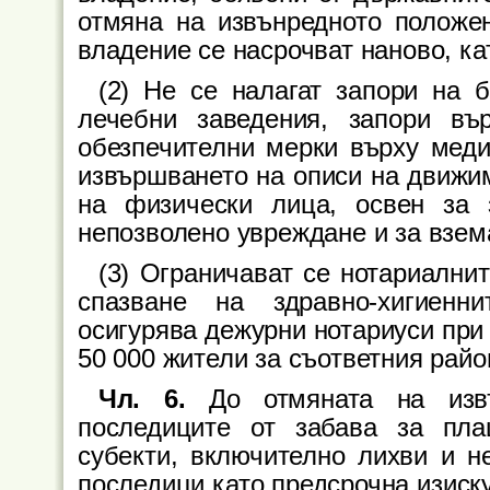
отмяна на извънредното положе
владение се насрочват наново, ка
(2) Не се налагат запори на 
лечебни заведения, запори въ
обезпечителни мерки върху меди
извършването на описи на движи
на физически лица, освен за 
непозволено увреждане и за взем
(3) Ограничават се нотариални
спазване на здравно-хигиенн
осигурява дежурни нотариуси при
50 000 жители за съответния райо
Чл. 6.
До отмяната на изв
последиците от забава за пл
субекти, включително лихви и не
последици като предсрочна изиск