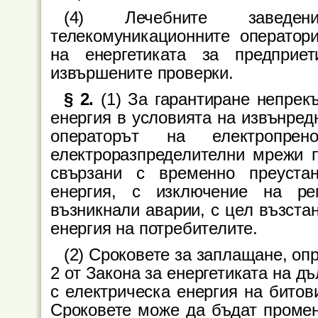
(4) Лечебните заведе
телекомуникационните оператор
на енергетиката за предприе
извършените проверки.
§ 2.
(1) За гарантиране непрек
енергия в условията на извънред
операторът на електропре
електроразпределителни мрежи п
свързани с временно преуста
енергия, с изключение на ре
възникнали аварии, с цел възста
енергия на потребителите.
(2) Сроковете за заплащане, опр
2 от Закона за енергетиката на 
с електрическа енергия на битов
Сроковете може да бъдат промен