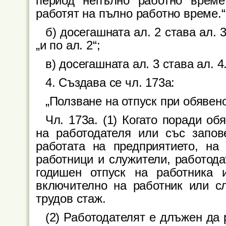
период непълно работно време
работят на пълно работно време.“
б) досегашната ал. 2 става ал. 
„и по ал. 2“;
в) досегашната ал. 3 става ал. 4
4. Създава се чл. 173а:
„Ползване на отпуск при обяве
Чл. 173а. (1) Когато поради о
на работодателя или със запов
работата на предприятието, на
работници и служители, работода
годишен отпуск на работника 
включително на работник или с
трудов стаж.
(2) Работодателят е длъжен да