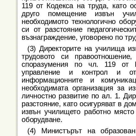
119 от Кодекса на труда, като о
друго помещение извън учи
необходимото технологично обор
си от разстояние педагогически
възнаграждение, уговорено по тр
(3) Директорите на училища и
трудовото си правоотношение
споразумения по чл. 119 от 
управление и контрол и от
информационните и комуникац
необходимата организация за и
личностно развитие по ал. 1. Ди
разстояние, като осигуряват в до
извън училището работно място 
оборудване.
(4) Министърът на образова