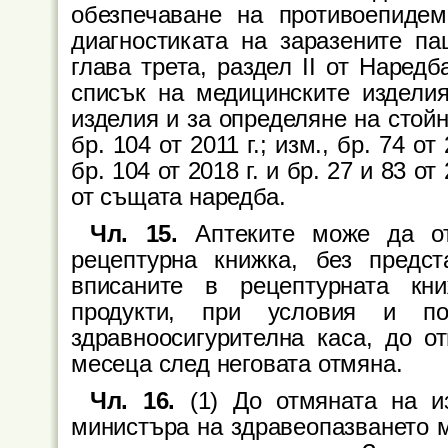
обезпечаване на противоепидем
диагностиката на заразените па
глава трета, раздел II от Наред
списък на медицинските изделия
изделия и за определяне на стойн
бр. 104 от 2011 г.; изм., бр. 74 от 
бр. 104 от 2018 г. и бр. 27 и 83 от 
от същата наредба.
Чл. 15.
Аптеките може да от
рецептурна книжка, без предс
вписаните в рецептурната кн
продукти, при условия и по
здравноосигурителна каса, до о
месеца след неговата отмяна.
Чл. 16.
(1) До отмяната на и
министъра на здравеопазването м