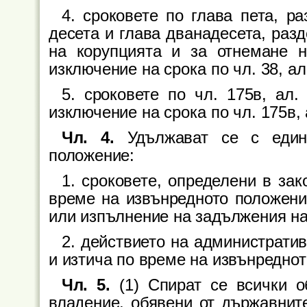
4. сроковете по глава пета, раз
десета и глава дванадесета, разде
на корупцията и за отнемане н
изключение на срока по чл. 38, ал.
5. сроковете по чл. 175в, ал.
изключение на срока по чл. 175в, а
Чл. 4.
Удължават се с един
положение:
1. сроковете, определени в зако
време на извънредното положени
или изпълнение на задължения на
2. действието на административ
и изтича по време на извънредно
Чл. 5.
(1) Спират се всички 
владение, обявени от държавнит