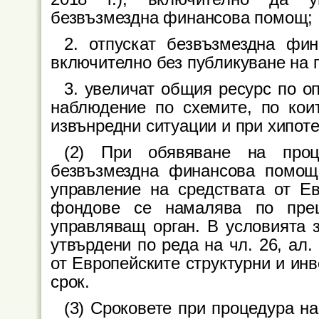
безвъзмездна финансова помощ;
2. отпускат безвъзмездна фи
включително без публикуване на 
3. увеличат общия ресурс по о
наблюдение по схемите, по кои
извънредни ситуации и при хипотез
(2) При обявяване на проц
безвъзмездна финансова помощ 
управление на средствата от Ев
фондове се намалява по прец
управляващ орган. В условията з
утвърдени по реда на чл. 26, ал.
от Европейските структурни и ин
срок.
(3) Сроковете при процедура н