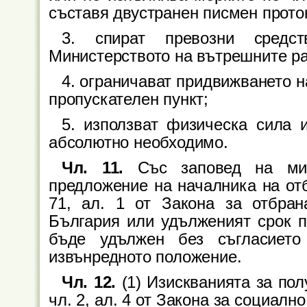
съставя двустранен писмен прото
3. спират превозни средс
Министерството на вътрешните ра
4. ограничават придвижването н
пропускателен пункт;
5. използват физическа сила 
абсолютно необходимо.
Чл. 11.
Със заповед на мин
предложение на началника на отб
71, ал. 1 от Закона за отбра
България или удълженият срок п
бъде удължен без съгласиет
извънредното положение.
Чл. 12.
(1) Изискванията за по
чл. 2, ал. 4 от Закона за социалн