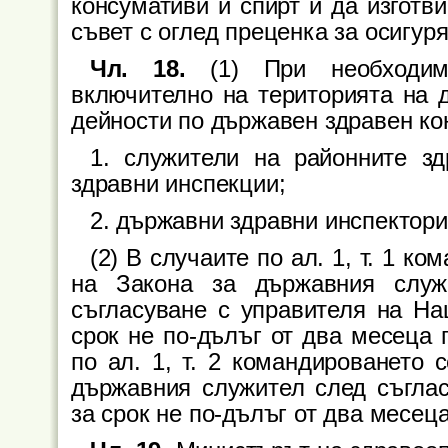
консумативи и спирт и да изготв
съвет с оглед преценка за осигур
Чл. 18.
(1) При необходим
включително на територията на д
дейности по държавен здравен ко
1. служители на районните зд
здравни инспекции;
2. държавни здравни инспектори
(2) В случаите по ал. 1, т. 1 к
на Закона за държавния служ
съгласуване с управителя на На
срок не по-дълъг от два месеца 
по ал. 1, т. 2 командироването 
държавния служител след съглас
за срок не по-дълъг от два месец