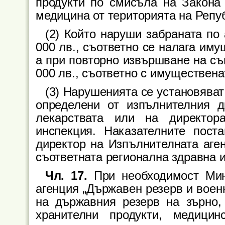
продукти по смисъла на Закона 
медицина от територията на Репу
(2) Който наруши забраната по 
000 лв., съответно се налага иму
а при повторно извършване на съ
000 лв., съответно с имуществена
(3) Нарушенията се установяват
определени от изпълнителния д
лекарствата или на директор
инспекция. Наказателните пост
директор на Изпълнителната аген
съответната регионална здравна 
Чл. 17.
При необходимост Мин
агенция „Държавен резерв и воен
на държавния резерв на зърно,
хранителни продукти, медицин