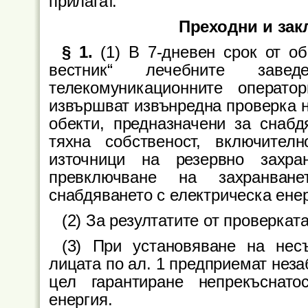
прилагат.
Преходни и за
§ 1.
(1) В 7-дневен срок от о
вестник“ лечебните заве
телекомуникационните операт
извършват извънредна проверка н
обекти, предназначени за снабд
тяхна собственост, включител
източници на резервно захр
превключване на захранване
снабдяването с електрическа енер
(2) За резултатите от проверката
(3) При установяване на нес
лицата по ал. 1 предприемат неза
цел гарантиране непрекъснато
енергия.