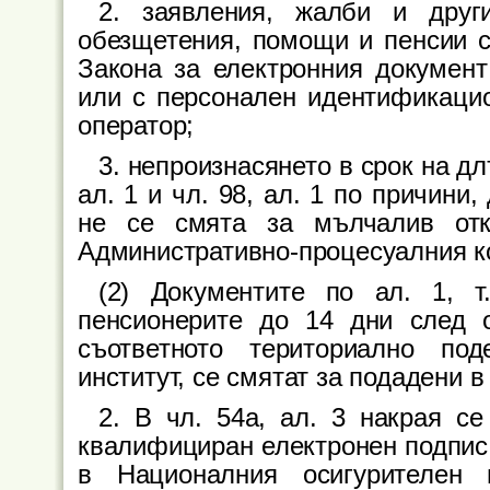
2. заявления, жалби и друг
обезщетения, помощи и пенсии с
Закона за електронния документ
или с персонален идентификацио
оператор;
3. непроизнасянето в срок на дл
ал. 1 и чл. 98, ал. 1 по причин
не се смята за мълчалив от
Административно-процесуалния к
(2) Документите по ал. 1, т
пенсионерите до 14 дни след 
съответното териториално по
институт, се смятат за подадени в 
2. В чл. 54а, ал. 3 накрая с
квалифициран електронен подпис
в Националния осигурителен 