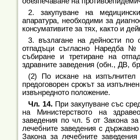
обезпечаване на противоепидеми
2. закупуване на медицинск
апаратура, необходими за диагно
консумативите за тях, както и де
3. възлагане на дейности по
отпадъци съгласно Наредба № 
събиране и третиране на отпа
здравните заведения (обн., ДВ, бр. 
(2) По искане на изпълнител
предоговорен срокът за изпълнен
извънредното положение.
Чл. 14.
При закупуване със сре
на Министерството на здраве
заведения по чл. 5 от Закона за
лечебните заведения с държавно 
Закона за лечебните заведения