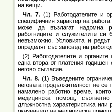
на вещи.
Чл. 7.
(1) Работодателите и о
специфичния характер на работа 
може да възлагат надомна р
работниците и служителите си б
невъзможно. Условията и редът 
определят със заповед на работод
(2) Работодателите и органите
една втора от платения годишен 
негово съгласие.
Чл. 8.
(1) Въведените ограниче
неговата продължителност не се 
намалено работно време, които
медицинска помощ, съответно
длъжностна характеристика или 
оказването на медицинска помощ