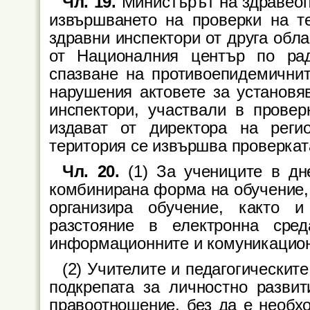
Чл. 19.
Министърът на здравеоп
извършването на проверки на т
здравни инспектори от друга обл
от Националния център по ра
спазване на противоепидемичнит
нарушения актовете за установя
инспектори, участвали в провер
издават от директора на реги
територия се извършва проверкат
Чл. 20.
(1) За учениците в дне
комбинирана форма на обучение, 
организира обучение, както 
разстояние в електронна сре
информационните и комуникацион
(2) Учителите и педагогическит
подкрепата за личностно развит
правоотношение, без да е необх