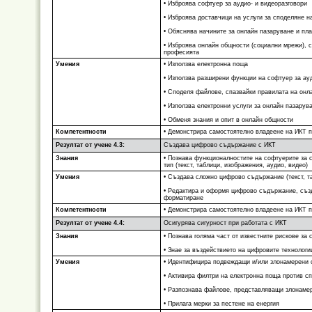
• Изброява софтуер за аудио- и видеоразговори
• Изброява доставчици на услуги за споделяне н
• Обяснява начините за онлайн пазаруване и пл
• Изброява онлайн общности (социални мрежи), с
професията
Умения
• Използва електронна поща
• Използва разширени функции на софтуер за ауд
• Споделя файлове, спазвайки правилата на онл
• Използва електронни услуги за онлайн пазарув
• Обменя знания и опит в онлайн общности
Компетентности
• Демонстрира самостоятелно владеене на ИКТ 
Резултат от учене 4.3:
Създава цифрово съдържание с ИКТ
Знания
• Познава функционалностите на софтуерите за 
тип (текст, таблици, изображения, аудио, видео)
Умения
• Създава сложно цифрово съдържание (текст, т
• Редактира и оформя цифрово съдържание, създ
форматиране
Компетентности
• Демонстрира самостоятелно владеене на ИКТ 
Резултат от учене 4.4:
Осигурява сигурност при работата с ИКТ
Знания
• Познава голяма част от известните рискове за 
• Знае за въздействието на цифровите технолог
Умения
• Идентифицира подвеждащи и/или злонамерени 
• Активира филтри на електронна поща против с
• Разпознава файлове, представляващи злонаме
• Прилага мерки за пестене на енергия