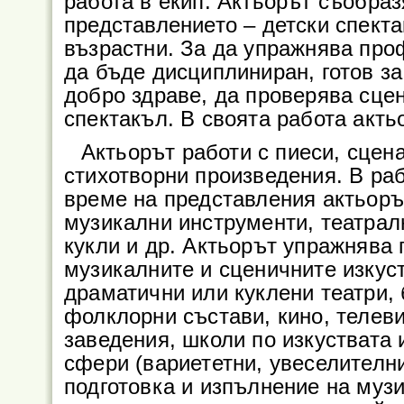
работа в екип. Актьорът съобраз
представлението – детски спекта
възрастни. За да упражнява про
да бъде дисциплиниран, готов з
добро здраве, да проверява сцен
спектакъл. В своята работа акт
Актьорът работи с пиеси, сцен
стихотворни произведения. В раб
време на представления актьоръ
музикални инструменти, театралн
кукли и др. Актьорът упражнява
музикалните и сценичните изкус
драматични или куклени театри, 
фолклорни състави, кино, телеви
заведения, школи по изкуствата 
сфери (вариететни, увеселителни
подготовка и изпълнение на музи