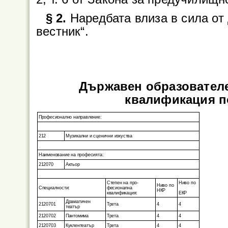
§ 2.
Наредбата влиза в сила от
вестник“.
Държавен образователе
квалификация п
Професионално направление:
212
Музикални и сценични изкуства
Наименование на професията:
212070
Актьор
Степен на про-
Ниво по
Ниво по
Специалности:
фесионална
НКР
квалификация:
ЕКР
Драматичен
2120701
Трета
4
4
театър
2120702
Пантомима
Трета
4
4
2120703
Куклентеатър
Трета
4
4