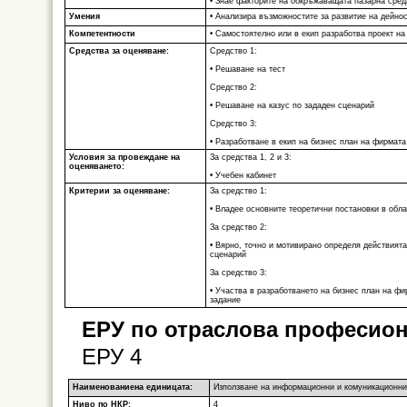
• Знае факторите на обкръжаващата пазарна сред
Умения
• Анализира възможностите за развитие на дейнос
Компетентности
• Самостоятелно или в екип разработва проект на
Средства за оценяване:
Средство 1:
• Решаване на тест
Средство 2:
• Решаване на казус по зададен сценарий
Средство 3:
• Разработване в екип на бизнес план на фирмат
Условия за провеждане на
За средства 1, 2 и 3:
оценяването:
• Учебен кабинет
Критерии за оценяване:
За средство 1:
• Владее основните теоретични постановки в обл
За средство 2:
• Вярно, точно и мотивирано определя действият
сценарий
За средство 3:
• Участва в разработването на бизнес план на ф
задание
ЕРУ по отраслова професион
ЕРУ 4
Наименованиена единицата:
Използване на информационни и комуникационни 
Ниво по НКР:
4