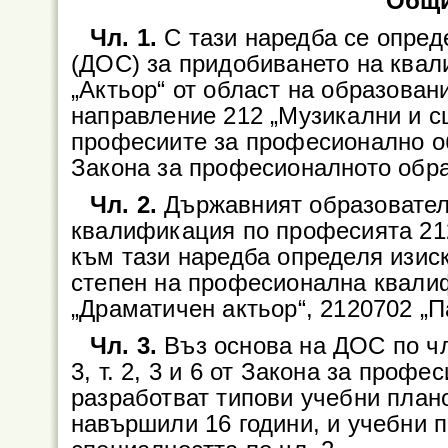
Общи
Чл. 1.
С тази наредба се опре
(ДОС) за придобиването на ква
„Актьор“ от област на образован
направление 212 „Музикални и с
професиите за професионално обр
Закона за професионалното обра
Чл. 2.
Държавният образовател
квалификация по професията 21
към тази наредба определя изис
степен на професионална квали
„Драматичен актьор“, 2120702 „П
Чл. 3.
Въз основа на ДОС по чл
3, т. 2, 3 и 6 от Закона за проф
разработват типови учебни плано
навършили 16 години, и учебни 