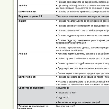
• Познава разпоредбите за съхранение, използва
Умения
• Организира сортирането/съхранението на опасни
др. при спазване технологията за събиране и рец
Компетентности
• Познава възможните причини за замърсяване на
Резултат от учене 1.3:
Участва в създаването на организация за овладя
Знания
• Познава предпоставките за възникване на основ
• Познава основните изисквания за осигуряване 
• Познава основните стъпки за действие при авар
• Познава видовете травми и методите за оказва
• Познава реда за установяване, регистриране, р
професионални заболявания
• Познава нормативната уредба, регламентираща 
експлоатация на обектите
Умения
• Използва терминологията, свързана с аварийнит
• Спазва правилата и нормите за пожарна и авар
• Спазва правилата за действие при аварии и ав
• Предотвратява опасните ситуации, които могат 
• Оказва първа помощ на пострадали при трудова
Компетентности
• Познава рисковете за възникване на пожар или
• Участва в овладяването на възникнал пожар и/и
създаване на организация за осигуряване на пож
Средства за оценяване:
Средство 1:
• Решаване на тест
Средство 2:
• Решаване на казус по зададен сценарий
Условия за провеждане на
За средства 1 и 2:
оценяването: