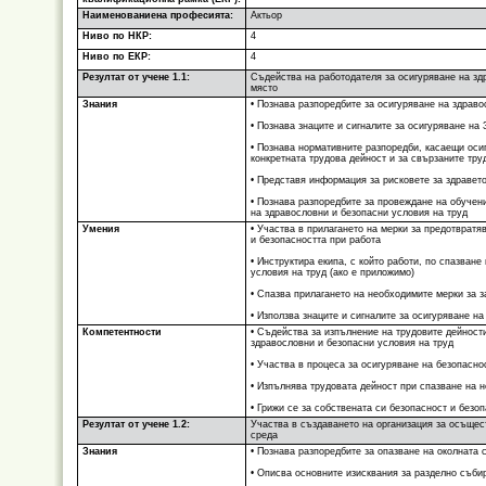
Наименованиена професията:
Актьор
Ниво по НКР:
4
Ниво по ЕКР:
4
Резултат от учене 1.1:
Съдейства на работодателя за осигуряване на зд
място
Знания
• Познава разпоредбите за осигуряване на здраво
• Познава знаците и сигналите за осигуряване на
• Познава нормативните разпоредби, касаещи оси
конкретната трудова дейност и за свързаните тру
• Представя информация за рисковете за здравето
• Познава разпоредбите за провеждане на обучен
на здравословни и безопасни условия на труд
Умения
• Участва в прилагането на мерки за предотвратя
и безопасността при работа
• Инструктира екипа, с който работи, по спазван
условия на труд (ако е приложимо)
• Спазва прилагането на необходимите мерки за 
• Използва знаците и сигналите за осигуряване н
Компетентности
• Съдейства за изпълнение на трудовите дейност
здравословни и безопасни условия на труд
• Участва в процеса за осигуряване на безопасно
• Изпълнява трудовата дейност при спазване на 
• Грижи се за собствената си безопасност и безо
Резултат от учене 1.2:
Участва в създаването на организация за осъщес
среда
Знания
• Познава разпоредбите за опазване на околната 
• Описва основните изисквания за разделно съби