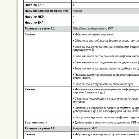
Ниво по ЕКР:
4
Наименованиена професията:
Актьор
Ниво по НКР:
4
Ниво по ЕКР:
4
Резултат от учене 4.1:
Обработва информация с ИКТ
Знания
• Изброява интернет търсачки
• Обяснява употребата на филтри и оператори з
• Знае за съществуването на невярна или подве
надеждността й
• Знае начините за съхранение на цифрова инфо
• Знае начините за създаване на поддиректории (
• Знае начините за преместване на файлове от е
• Познава различни програми за възпроизвеждан
аудио, видео)
• Знае за съществуването на облачни услуги
Умения
• Използва търсачка за намиране на информация,
търсене (символи и др.)
• Сравнява информацията в различни източници 
критерии
• Записва и съхранява в различни формати цифр
уебстраници и др.) по класифициран начин, изпо
• Възпроизвежда вече записано цифрово съдър
Компетентности
• Демонстрира самостоятелно владеене на ИКТ 
Резултат от учене 4.2:
Комуникира с ИКТ
Знания
• Изброява доставчици на услугата електронна п