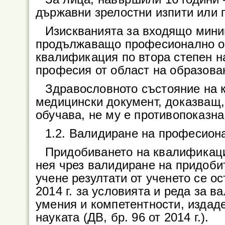
държавни зрелостни изпити или 
Изискванията за входящо мин
продължаващо професионално об
квалификация по втора степен 
професия от област на образован
Здравословното състояние на 
медицински документ, доказващ,
обучава, не му е противопоказна
1.2. Валидиране на професион
Придобиването на квалификаци
нея чрез валидиране на придоб
учене резултати от ученето се 
2014 г. за условията и реда за 
умения и компетентности, издад
науката (ДВ, бр. 96 от 2014 г.).