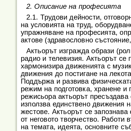
2. Описание на професията
2.1. Трудови дейности, отговор
на условията на труд, оборудван
упражняване на професията, опр
актове (здравословно състояние,
Актьорът изгражда образи (рол
радио и телевизия. Актьорът се п
хармонизира движенията с музика
движения до постигане на лекота
Поддържа и развива физическат
режим на подготовка, хранене и 
режисьора актьорът пресъздава 
използва единствено движения на
жестове. Актьорът се запознава 
от неговото творчество. Работи 
на темата, идеята, основните съ