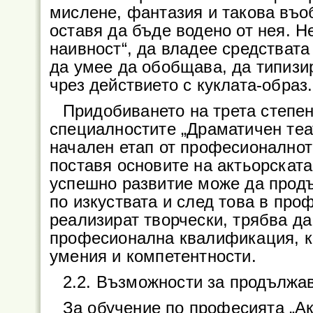
мислене, фантазия и такова въоб
оставя да бъде водено от нея. Н
наивност“, да владее средствата
да умее да обобщава, да типизи
чрез действието с куклата-образ.
Придобиването на трета степе
специалностите „Драматичен теат
начален етап от професионалнот
поставя основите на актьорскат
успешно развитие може да прод
по изкуствата и след това в про
реализират творчески, трябва д
професионална квалификация, к
умения и компетентности.
2.2. Възможности за продължа
За обучение по професията „Ак