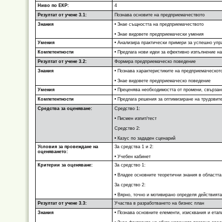
Ниво по ЕКР:
4
Резултат от учене 3.1:
Познава основите на предприемачеството
Знания
• Знае същността на предприемачеството
• Знае видовете предприемачески умения
Умения
• Анализира практически примери за успешно упр
Компетентности
• Предлага нови идеи за ефективно изпълнение на
Резултат от учене 3.2:
Формира предприемаческо поведение
Знания
• Познава характеристиките на предприемаческот
• Знае видовете предприемаческо поведение
Умения
• Преценява необходимостта от промени, свързан
Компетентности
• Предлага решения за оптимизиране на трудовит
Средства за оценяване:
Средство 1:
• Писмен изпит/тест
Средство 2:
• Казус по зададен сценарий
Условия за провеждане на
За средства 1 и 2:
оценяването:
• Учебен кабинет
Критерии за оценяване:
За средство 1:
• Владее основните теоретични знания в областт
За средство 2:
• Вярно, точно и мотивирано определя действият
Резултат от учене 3.3:
Участва в разработването на бизнес план
Знания
• Познава основните елементи, изисквания и етап