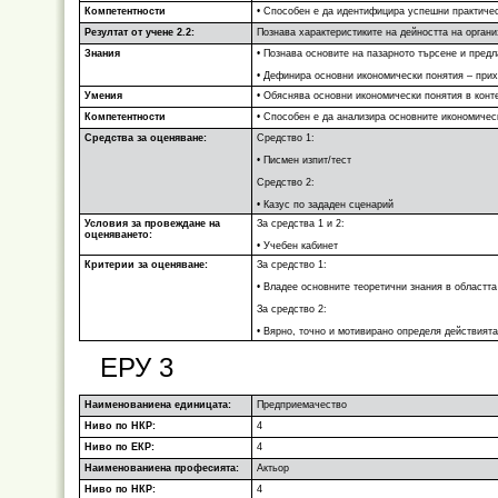
Компетентности
• Способен е да идентифицира успешни практиче
Резултат от учене 2.2:
Познава характеристиките на дейността на органи
Знания
• Познава основите на пазарното търсене и предл
• Дефинира основни икономически понятия – прих
Умения
• Обяснява основни икономически понятия в конте
Компетентности
• Способен е да анализира основните икономическ
Средства за оценяване:
Средство 1:
• Писмен изпит/тест
Средство 2:
• Казус по зададен сценарий
Условия за провеждане на
За средства 1 и 2:
оценяването:
• Учебен кабинет
Критерии за оценяване:
За средство 1:
• Владее основните теоретични знания в областта
За средство 2:
• Вярно, точно и мотивирано определя действият
ЕРУ 3
Наименованиена единицата:
Предприемачество
Ниво по НКР:
4
Ниво по ЕКР:
4
Наименованиена професията:
Актьор
Ниво по НКР:
4