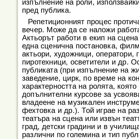
изпълнение на роли, използвайки
пред публика.
Репетиционният процес протича
вечер. Може да се наложи работа
Актьорът работи в екип на сцена
една сценична постановка, филм
актьори, художници, оператори, 
пиротехници, осветители и др. О
публиката (при изпълнение на жи
заведение, цирк, по време на ко
характерността на ролята, коят
допълнителни курсове за усвоява
владеене на музикален инструме
фехтовка и др.). Той играе на ра
театъра на сцена или извън теат
град, детски градини и в училищ
различни по големина и тип публ