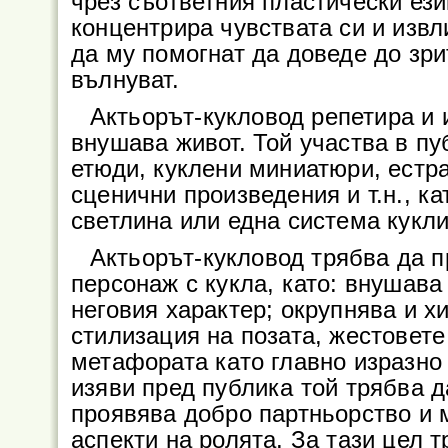
чрез съответния пластически ези
концентрира чувствата си и извл
да му помогнат да доведе до зри
вълнуват.
Актьорът-кукловод репетира и 
внушава живот. Той участва в пу
етюди, куклени миниатюри, естра
сценични произведения и т.н., ка
светлина или една система кукли
Актьорът-кукловод трябва да п
персонаж с кукла, като: внушава
неговия характер; окрупнява и х
стилизация на позата, жестовете
метафората като главно изразно
изяви пред публика той трябва д
проявява добро партньорство и 
аспекти на ролята. За тази цел 