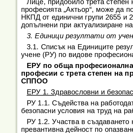
Лице, придобило трета степен
професията „Актьор“, може да п
НКПД от единични групи 2655 и 2
допълнени при актуализиране н
3. Единици резултати от уче
3.1. Списък на Единиците резул
учене (РУ) по видове професион
ЕРУ по обща професионална 
професии с трета степен на 
СППОО
ЕРУ 1. Здравословни и безопас
РУ 1.1. Съдейства на работода
безопасни условия на труд на ра
РУ 1.2. Участва в създаването
превантивна дейност по опазван