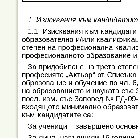
1. Изисквания към кандидати
1.1. Изисквания към кандидат
образователно и/или квалифика
степен на професионална квали
професионалното образование и
За придобиване на трета степ
професията „Актьор“ от Списъка
образование и обучение по чл. 6
на образованието и науката със 
посл. изм. със Заповед № РД-09-2
входящото минимално образоват
към кандидатите са:
За ученици – завършено основ
За лица, навършили 16 години 