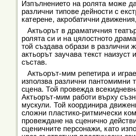
Изпълнението на ролята може да
различни типове дейности с екст
катерене, акробатични движения,
Актьорът в драматичния театър
ролята си и на цялостното драма
той създава образи в различни 
актьорът заучава текст наизуст 
състав.
Актьорът-мим репетира и играе
използва различни пантомимни т
сцена. Той провежда всекидневн
Актьорът-мим работи върху съзн
мускули. Той координира движен
сложни пластико-ритмически ком
провеждане на сценично действи
сценичните персонажи, като изп