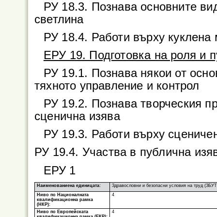
РУ 18.3. Познава основните ви
светлина
РУ 18.4. Работи върху куклена
ЕРУ 19. Подготовка на роля и 
РУ 19.1. Познава някои от осн
тяхното управление и контрол
РУ 19.2. Познава творческия пр
сценична изява
РУ 19.3. Работи върху сценичен
РУ 19.4. Участва в публична изя
ЕРУ 1
Наименованиена единицата:
Здравословни и безопасни условия на труд (ЗБУТ
Ниво по Националната
4
квалификационна рамка
(НКР):
Ниво по Европейската
4
квалификационна рамка (ЕКР):