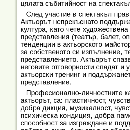
цялата събитийност на спектакъ
След участие в спектакъл прав
Актьорът непрекъснато поддърж
култура, като чете художествена
представления (театър, балет, оп
тенденции в актьорското майстор
за собственото си изпълнение, т
представлението. Актьорът спаз
неговите отговорности спадат и
актьорски тренинг и поддържанет
представление.
Професионално-личностните ка
актьорът, са: пластичност, чувс
добра дикция, музикалност, чувс
психическа кондиция, добра паме
способност за изграждане и под