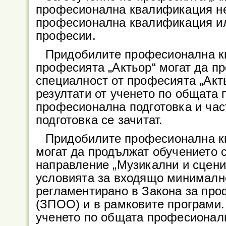
професионална квалификация не
професионална квалификация ил
професии.
Придобилите професионална к
професията „Актьор“ могат да пр
специалност от професията „Акт
резултати от ученето по общата
професионална подготовка и ча
подготовка се зачитат.
Придобилите професионална к
могат да продължат обучението 
направление „Музикални и сценич
условията за входящо минималн
регламентирано в Закона за про
(ЗПOО) и в рамковите програми.
ученето по общата професионалн