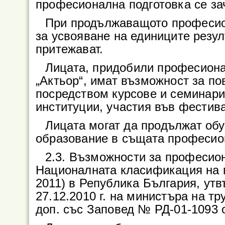
професионална подготовка се зач
При продължаващото професио
за усвояване на единиците резул
притежават.
Лицата, придобили професион
„Актьор“, имат възможност за п
посредством курсове и семинари
институции, участия във фестива
Лицата могат да продължат обу
образование в същата професио
2.3. Възможности за професио
Националната класификация на 
2011) в Република България, ут
27.12.2010 г. на министъра на тр
доп. със Заповед № РД-01-1093 от