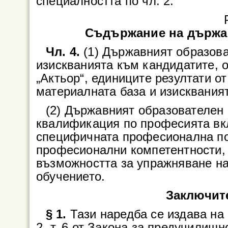
специалността по чл. 2.
Съдържание на държав
Чл. 4.
(1) Държавният образова
изискванията към кандидатите, 
„Актьор“, единиците резултати о
материалната база и изисквания
(2) Държавният образователен 
квалификация по професията вк
специфичната професионална по
професионални компетентности, 
възможността за упражняване н
обучението.
Заключит
§ 1.
Тази наредба се издава на о
2, т. 6 от Закона за предучилищ