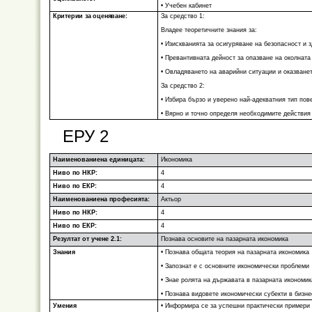
• Учебен кабинет
Критерии за оценяване:
За средство 1:
Владее теоретичните знания за:
• Изискванията за осигуряване на безопасност и 
• Превантивната дейност за опазване на околната
• Овладяването на аварийни ситуации и оказване
За средство 2:
• Избира бързо и уверено най-адекватния тип пов
• Вярно и точно определя необходимите действия
ЕРУ 2
Наименованиена единицата:
Икономика
Ниво по НКР:
4
Ниво по ЕКР:
4
Наименованиена професията:
Актьор
Ниво по НКР:
4
Ниво по ЕКР:
4
Резултат от учене 2.1:
Познава основите на пазарната икономика
Знания
• Познава общата теория на пазарната икономика
• Запознат е с основните икономически проблеми
• Знае ролята на държавата в пазарната икономик
• Познава видовете икономически субекти в бизне
Умения
• Информира се за успешни практически примери 