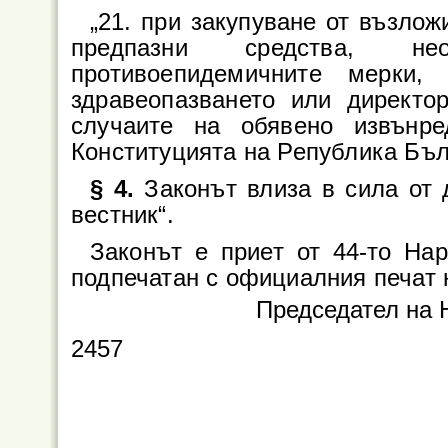
„21. при закупуване от възло
предпазни средства, н
противоепидемичните мерки
здравеопазването или директо
случаите на обявено извънр
Конституцията на Република Бъл
§ 4.
Законът влиза в сила от 
вестник“.
Законът е приет от 44-то На
подпечатан с официалния печат 
Председател на 
2457