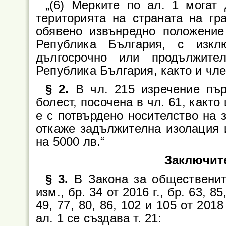
„(6) Мерките по ал. 1 могат
територията на страната на гр
обявено извънредно положение 
Република България, с изкл
дългосрочно или продължите
Република България, както и чле
§ 2.
В чл. 215 изречение пър
болест, посочена в чл. 61, както
е с потвърдено носителство на з
откаже задължителна изолация и
на 5000 лв.“
Заключит
§ 3.
В Закона за обществените 
изм., бр. 34 от 2016 г., бр. 63, 85
49, 77, 80, 86, 102 и 105 от 2018 
ал. 1 се създава т. 21: