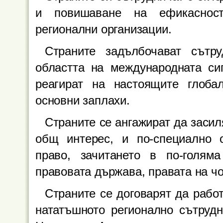
и повишаване на ефикасност
регионални организации.
Страните задълбочават сътр
областта на международната сиг
реагират на настоящите глоба
основни заплахи.
Страните се ангажират да засил
общ интерес, и по-специално 
право, зачитането в по-голям
правовата държава, правата на ч
Страните се договарят да работ
нататъшното регионално сътрудн