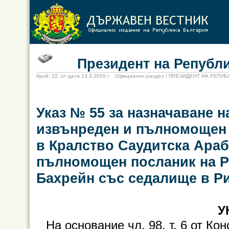
Президент на Републи
брой: 22, от дата 13.3.2020 г. Официален раздел / ПРЕЗИДЕНТ НА РЕПУ
Указ № 55 за назначаване 
извънреден и пълномощен 
в Кралство Саудитска Араб
пълномощен посланик на Р
Бахрейн със седалище в Р
У
На основание чл. 98, т. 6 от К