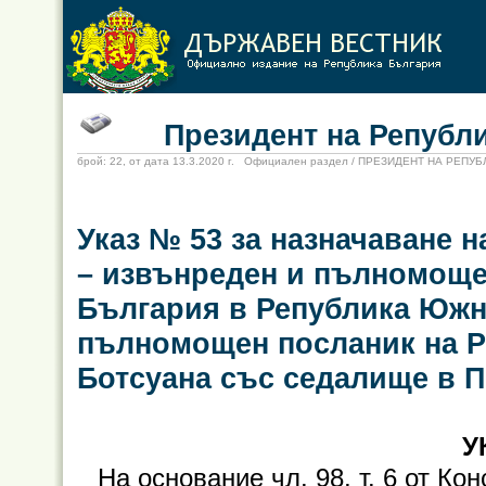
Президент на Републи
брой: 22, от дата 13.3.2020 г. Официален раздел / ПРЕЗИДЕНТ НА РЕПУ
Указ № 53 за назначаване
– извънреден и пълномоще
България в Република Южн
пълномощен посланик на Р
Ботсуана със седалище в 
У
На основание чл. 98, т. 6 от К