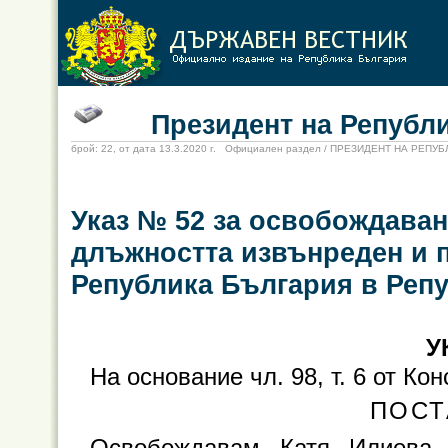
Президент на Републи
брой: 22, от дата 13.3.2020 г. Официален раздел / ПРЕЗИДЕНТ НА РЕПУ
Указ № 52 за освобождаван
длъжността извънреден и 
Република България в Реп
У
На основание чл. 98, т. 6 от К
ПОСТ
Освобождавам Катя Илиева 