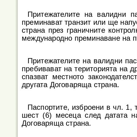
Притежателите на валидни па
преминават транзит или ще напу
страна през граничните контрол
международно преминаване на п
Притежателите на валидни пасп
пребивават на територията на д
спазват местното законодателс
другата Договаряща страна.
Паспортите, изброени в чл. 1,
шест (6) месеца след датата н
Договаряща страна.