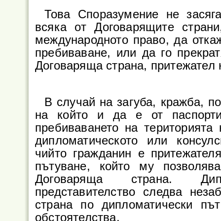
Това Споразумение не засяга
всяка от Договарящите страни
международното право, да отка
пребиваване, или да го прекрат
Договаряща страна, притежател н
В случай на загуба, кражба, п
на който и да е от паспорт
пребиваването на територията н
дипломатическото или консулс
чийто гражданин е притежателя
пътуване, който му позволяв
Договаряща страна. Дип
представителство следва неза
страна по дипломатически път
обстоятелства.