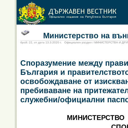
Министерство на външ
брой: 22, от дата 13.3.2020 г. Официален раздел / МИНИСТЕРСТВА И Д
Споразумение между прави
България и правителството
освобождаване от изискван
пребиваване на притежате
служебни/официални пасп
МИНИСТЕРСТВО
СПО