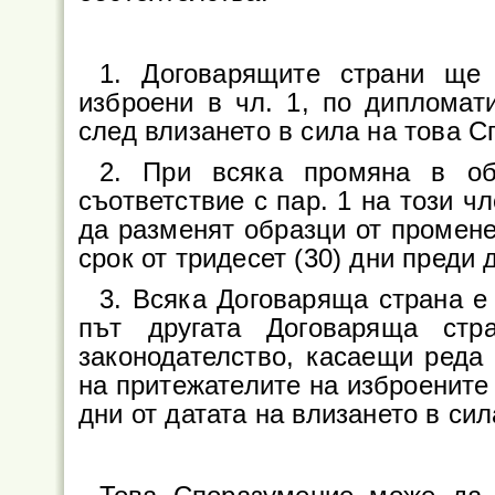
1. Договарящите страни ще 
изброени в чл. 1, по дипломати
след влизането в сила на това 
2. При всяка промяна в об
съответствие с пар. 1 на този ч
да разменят образци от промене
срок от тридесет (30) дни преди 
3. Всяка Договаряща страна 
път другата Договаряща стр
законодателство, касаещи реда 
на притежателите на изброените в
дни от датата на влизането в сил