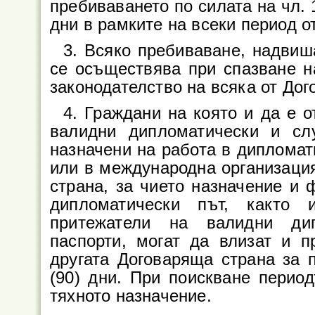
пребиваването по силата на чл. 
дни в рамките на всеки период от
3. Всяко пребиваване, надвиш
се осъществява при спазване н
законодателство на всяка от Дог
4. Граждани на която и да е 
валидни дипломатически и сл
назначени на работа в дипломат
или в международна организация
страна, за чието назначение и
дипломатически път, както 
притежатели на валидни дип
паспорти, могат да влизат и п
другата Договаряща страна за 
(90) дни. При поискване перио
тяхното назначение.