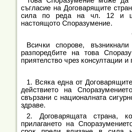
Това Споразумение може да 
съгласие на Договарящите стран
сила по реда на чл. 12 и щ
настоящото Споразумение.
Всички спорове, възникнали
разпоредбите на това Спораз
приятелство чрез консултации и
1. Всяка една от Договарящит
действието на Споразумениет
свързани с националната сигурн
здраве.
2. Договарящата страна, к
прилагането на Споразумениет
срок преди влизане в сила 