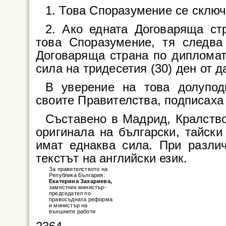
1. Това Споразумение се сключ
2. Ако едната Договаряща ст
това Споразумение, тя следва
Договаряща страна по дипломат
сила на тридесетия (30) ден от 
В уверение на това долупод
своите Правителства, подписаха
Съставено в Мадрид, Кралство
оригинала на български, тайски 
имат еднаква сила. При разли
текстът на английски език.
За правителството на
Република България:
Екатерина Захариева,
заместник министър-
председател по
правосъдната реформа
и министър на
външните работи