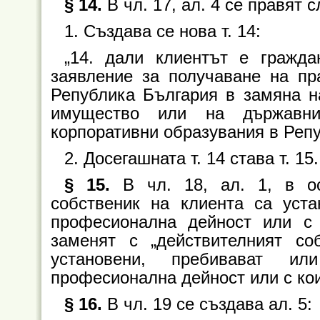
§ 14.
В чл. 17, ал. 4 се правят
1. Създава се нова т. 14:
„14. дали клиентът е гражда
заявление за получаване на пр
Република България в замяна н
имущество или на държавни
корпоративни образувания в Репу
2. Досегашната т. 14 става т. 15.
§ 15.
В чл. 18, ал. 1, в ос
собственик на клиента са уста
професионална дейност или с 
заменят с „действителният со
установени, пребивават и
професионална дейност или с кои
§ 16.
В чл. 19 се създава ал. 5: