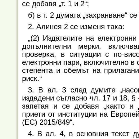
се добавя „т. 1 и 2“;
б) в т. 2 думата „захранване“ с
2. Алинея 2 се изменя така:
„(2) Издателите на електронни
допълнителни мерки, включв
проверка, в ситуации с по-вис
електронни пари, включително в с
степента и обемът на прилагани
риск.“
3. В ал. 3 след думите „насо
издадени съгласно чл. 17 и 18, §
запетая и се добавя „както и 
приети от институции на Европе
(ЕС) 2015/849“.
4. В ал. 4, в основния текст 