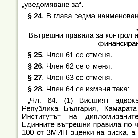
„уведомяване за“.
§ 24.
В глава седма наименовани
Вътрешни правила за контрол и
финансиран
§ 25.
Член 61 се отменя.
§ 26.
Член 62 се отменя.
§ 27.
Член 63 се отменя.
§ 28.
Член 64 се изменя така:
„Чл. 64. (1) Висшият адвок
Република България, Камарат
Институтът на дипломираните
Единните вътрешни правила по чл
100 от ЗМИП оценки на риска, а 