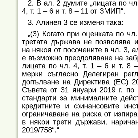
2. В ал. 2 думите „лицата по чл
4, т. 1 – 6 и т. 8 – 11 от ЗМИП“.
3. Алинея 3 се изменя така:
„(3) Когато при оценката по чл
третата държава не позволява 
на някоя от посочените в чл. 3, ал
е възможно преодоляване на забр
лицата по чл. 4, т. 1 – 6 и т. 
мерки съгласно Делегиран рег
допълване на Директива (ЕС) 2
Съвета от 31 януари 2019 г. по
стандарти за минималните дейс
кредитните и финансовите инс
ограничаване на риска от изпир
в някои трети държави, наричан
2019/758“.“