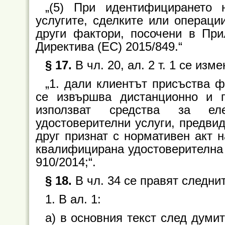
„(5) При идентифицирането н
услугите, сделките или операци
други фактори, посочени в При
Директива (ЕС) 2015/849.“
§ 17.
В чл. 20, ал. 2 т. 1 се изме
„1. дали клиентът присъства 
се извършва дистанционно и 
използват средства за еле
удостоверителни услуги, предви
друг признат с нормативен акт 
квалифицирана удостоверителна 
910/2014;“.
§ 18.
В чл. 34 се правят следни
1. В ал. 1:
а) в основния текст след думит