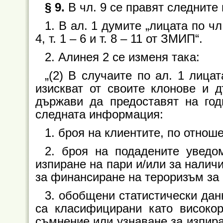
§ 9.
В чл. 9 се правят следните
1. В ал. 1 думите „лицата по чл
4, т. 1 – 6 и т. 8 – 11 от ЗМИП“.
2. Алинея 2 се изменя така:
„(2) В случаите по ал. 1 лицат
изискват от своите клонове и 
държави да предоставят на го
следната информация:
1. броя на клиентите, по отноше
2. броя на подадените уведо
изпиране на пари и/или за налич
за финансиране на тероризъм за
3. обобщени статистически дан
са класифицирани като високор
съмнение или узнаване за изпира