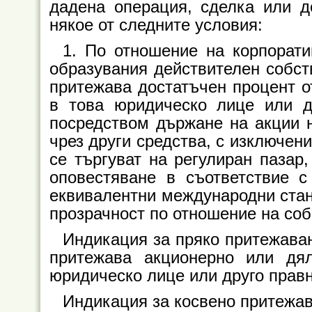
дадена операция, сделка или де
някое от следните условия:
1. По отношение на корпорат
образувания действителен собств
притежава достатъчен процент от
в това юридическо лице или д
посредством държане на акции н
чрез други средства, с изключен
се търгуват на регулиран пазар,
оповестяване в съответствие 
еквивалентни международни стан
прозрачност по отношение на соб
Индикация за пряко притежаван
притежава акционерно или дя
юридическо лице или друго прав
Индикация за косвено притежава