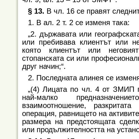
§ 13.
В чл. 16 се правят следни
1. В ал. 2 т. 2 се изменя така:
„2. държавата или географската
или пребивава клиентът или не
която клиентът или неговия
стопанската си или професионалн
друг начин;“.
2. Последната алинея се изменя
„(4) Лицата по чл. 4 от ЗМИП 
най-малко предназначен
взаимоотношение, разкритат
операция, равнището на активите
размера на предстоящата сделк
или продължителността на устан