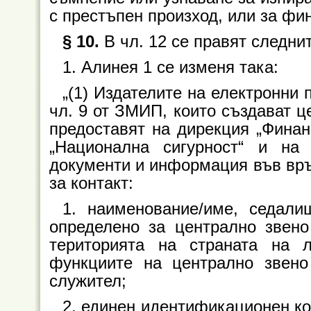
с престъпен произход, или за фи
§ 10.
В чл. 12 се правят следни
1. Алинея 1 се изменя така:
„(1) Издателите на електронни 
чл. 9 от ЗМИП, които създават це
предоставят на дирекция „Финан
„Национална сигурност“ и на
документи и информация във връ
за контакт:
1. наименование/име, седали
определено за централно звено
територията на страната на 
функциите на централно звено 
служител;
2. единен идентификационен ко