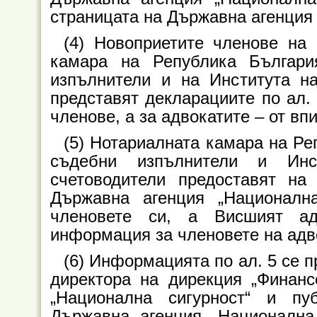
страницата на Държавна агенция 
(4) Новоприетите членове на 
камара на Република Българи
изпълнители и на Института на
представят декларациите по ал. 
членове, а за адвокатите – от вп
(5) Нотариалната камара на Ре
съдебни изпълнители и Инст
счетоводители предоставят на
Държавна агенция „Националн
членовете си, а Висшият ад
информация за членовете на адво
(6) Информацията по ал. 5 се п
директора на дирекция „Финанс
„Национална сигурност“ и пу
Държавна агенция „Национална 