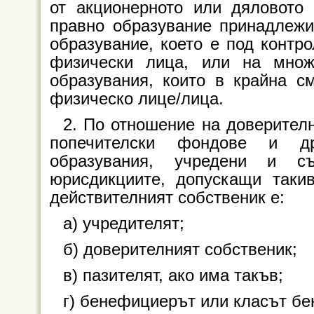
от акционерното или дяловото
правно образувание принадлежи
образувание, което е под контр
физически лица, или на множ
образувания, които в крайна с
физическо лице/лица.
2. По отношение на доверителн
попечителски фондове и др
образувания, учредени и с
юрисдикциите, допускащи таки
действителният собственик е:
а) учредителят;
б) доверителният собственик;
в) пазителят, ако има такъв;
г) бенефициерът или класът б