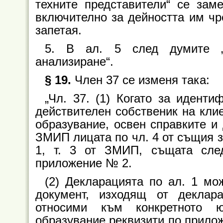
техните представители“ се заме
включително за дейността им чре
запетая.
5. В ал. 5 след думите „
анализиране“.
§ 19.
Член 37 се изменя така:
„Чл. 37. (1) Когато за идент
действителен собственик на кли
образувание, освен справките и д
ЗМИП лицата по чл. 4 от същия з
1, т. 3 от ЗМИП, същата сле
приложение № 2.
(2) Декларацията по ал. 1 мо
документ, изходящ от деклар
относими към конкретното 
образувание реквизити по прило