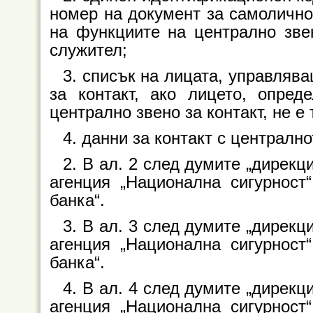
номер на документ за самолично
на функциите на централно звен
служител;
3. списък на лицата, управляв
за контакт, ако лицето, опре
централно звено за контакт, не е
4. данни за контакт с централно
2. В ал. 2 след думите „дирек
агенция „Национална сигурност
банка“.
3. В ал. 3 след думите „дирек
агенция „Национална сигурност
банка“.
4. В ал. 4 след думите „дирек
агенция „Национална сигурност