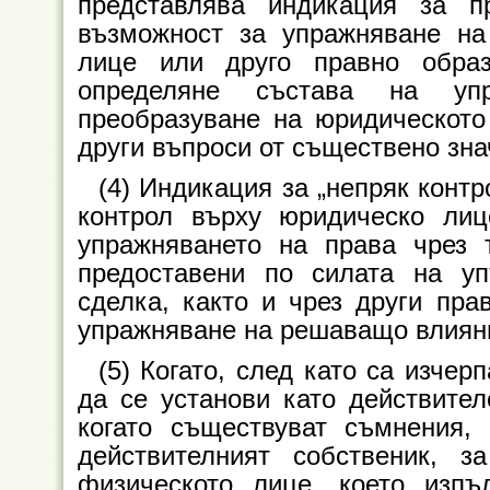
представлява индикация за п
възможност за упражняване н
лице или друго правно обра
определяне състава на упр
преобразуване на юридическото
други въпроси от съществено зна
(4) Индикация за „непряк конт
контрол върху юридическо лиц
упражняването на права чрез 
предоставени по силата на у
сделка, както и чрез други пр
упражняване на решаващо влияни
(5) Когато, след като са изче
да се установи като действител
когато съществуват съмнения,
действителният собственик, з
физическото лице, което изп