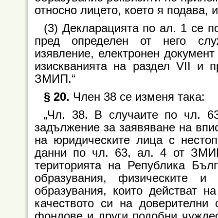
относно лицето, което я подава, 
(3) Декларацията по ал. 1 се 
пред определен от него слу
изявление, електронен документ 
изискванията на раздел VII и п
ЗМИП.“
§ 20.
Член 38 се изменя така:
„Чл. 38. В случаите по чл. 6
задължение за заявяване на впис
на юридическите лица с несто
данни по чл. 63, ал. 4 от ЗМИ
територията на Република Бъл
образувания, физическите и
образувания, които действат н
качеството си на доверителни 
фондове и други подобни чуждес