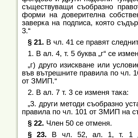
съществуващи съобразно право
форми на доверителна собствен
заверка на подписа, която съдъ
3.“
§ 21.
В чл. 41 се правят следни
1. В ал. 4, т. 5 буква „г“ се изме
„г) друго изискване или услов
във вътрешните правила по чл. 1
от ЗМИП.“
2. В ал. 7 т. 3 се изменя така:
„3. други методи съобразно ус
правила по чл. 101 от ЗМИП на с
§ 22.
Член 50 се отменя.
§ 23.
В чл. 52, ал. 1, т. 1 