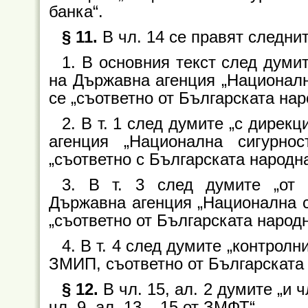
банка“.
§ 11.
В чл. 14 се правят следни
1. В основния текст след думи
на Държавна агенция „Национална
се „съответно от Българската нар
2. В т. 1 след думите „с дирек
агенция „Национална сигурно
„съответно с Българската народна
3. В т. 3 след думите „от 
Държавна агенция „Национална си
„съответно от Българската народн
4. В т. 4 след думите „контролни
ЗМИП, съответно от Българската 
§ 12.
В чл. 15, ал. 2 думите „и ч
чл. 9, ал. 13 – 15 от ЗМФТ“.