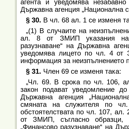
агента и уведомява незабавно
Държавна агенция „Национална си
§ 30.
В чл. 68 ал. 1 се изменя т
„(1) В случаите на неизпълнен
ал. 8 от ЗМИП указания на 
разузнаване“ на Държавна аген
уведомява лицето по чл. 4 от
информация за неизпълнението по 
§ 31.
Член 69 се изменя така:
„Чл. 69. В срока по чл. 106, 
закон подават уведомление до
Държавна агенция „Националн
смяната на служителя по чл
обстоятелствата по чл. 107, ал.
от ЗМИП, съгласно образци, 
„Финансово разузнаване“ на Дър