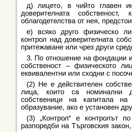
д) лицето, в чийто главен и
доверителната собственост,
облагодетелства от нея, предсто
е) всяко друго физическо ли
контрол над доверителната собс
притежаване или чрез други сред
3. По отношение на фондации 
собственост – физическото ли
еквивалентни или сходни с посоче
(2) Не е действителен собств
лица, които са номинални д
собственици на капитала на
образувание, ако е установен др
(3) „Контрол“ е контролът п
разпоредби на Търговския закон,