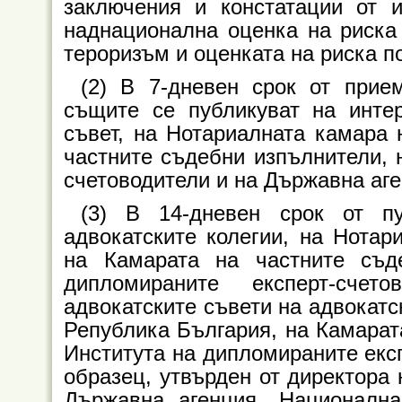
заключения и констатации от 
наднационална оценка на риска
тероризъм и оценката на риска п
(2) В 7-дневен срок от прие
същите се публикуват на инте
съвет, на Нотариалната камара 
частните съдебни изпълнители, 
счетоводители и на Държавна аге
(3) В 14-дневен срок от п
адвокатските колегии, на Нотар
на Камарата на частните съд
дипломираните експерт-счет
адвокатските съвети на адвокатс
Република България, на Камарат
Института на дипломираните екс
образец, утвърден от директора 
Държавна агенция „Национална