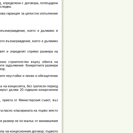
д, определени с договора, потвърдени
 следва:
кова гаранция за цялостно изпълнение
 възнаграждение, което е дължимо в
ното възнаграждение, което е дължимо
тавят и определят спрямо размера на
онно строителство върху обекта на
ните задължения. Конкретните размери
вор.
ите неустойки и лихви и обезщетение
 на концесията, без гратисен период
онерът дължи 20 годишни концесионни
, приета от Министерския съвет, въз
съгласно класираната на първо място
 в размер не по-малък от минималния
ила на концесионния договор; първото