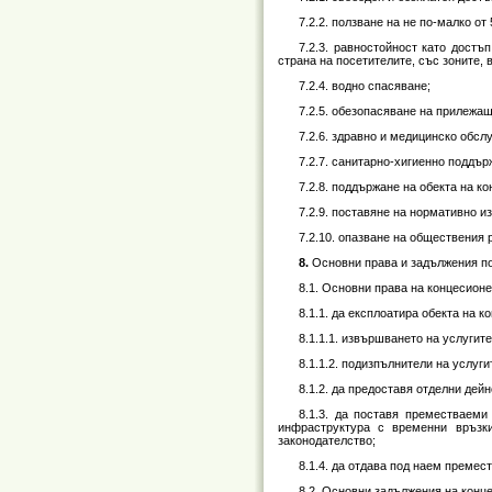
7.2.2. ползване на не по-малко о
7.2.3. равностойност като дост
страна на посетителите, със зоните,
7.2.4. водно спасяване;
7.2.5. обезопасяване на прилежащ
7.2.6. здравно и медицинско обсл
7.2.7. санитарно-хигиенно поддър
7.2.8. поддържане на обекта на к
7.2.9. поставяне на нормативно и
7.2.10. опазване на обществения 
8.
Основни права и задължения по
8.1. Основни права на концесионе
8.1.1. да експлоатира обекта на к
8.1.1.1. извършването на услугите п
8.1.1.2. подизпълнители на услугите
8.1.2. да предоставя отделни дей
8.1.3. да поставя преместваем
инфраструктура с временни връзк
законодателство;
8.1.4. да отдава под наем премес
8.2. Основни задължения на конц