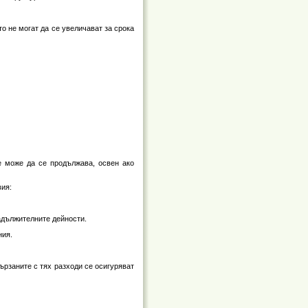
о не могат да се увеличават за срока
е може да се продължава, освен ако
вия:
адължителните дейности.
ния.
ързаните с тях разходи се осигуряват