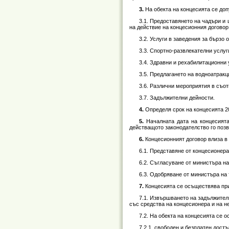
3.
На обекта на концесията се доп
3.1. Предоставянето на чадъри и 
на действие на концесионния договор
3.2. Услуги в заведения за бързо 
3.3. Спортно-развлекателни услуг
3.4. Здравни и рехабилитационни 
3.5. Предлагането на водноатракц
3.6. Различни мероприятия в съот
3.7. Задължителни дейности.
4.
Определя срок на концесията 20
5.
Началната дата на концесията
действащото законодателство го позв
6.
Концесионният договор влиза в 
6.1. Представяне от концесионера 
6.2. Съгласуване от министъра н
6.3. Одобряване от министъра на
7.
Концесията се осъществява при
7.1. Извършването на задължителн
със средства на концесионера и на не
7.2. На обекта на концесията се о
7.2.1. свободен и безплатен достъ