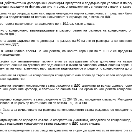
 от действието на договора концесионерът представя и поддържа при условия и по ре
нции, издадени от финансови институции, определени по съгласие на страните, както
в сила на договора до края на същата календарна година концесионерът представя бан
ера на предложеното от него концесионно възнаграждение, с включен ДДС;
 от срока на концесията гаранциите по т. 10.1 са, както следва:
ишното концесионно възнаграждение в размер, равен на размера на концесионното
лючен ДДС;
 останалите задължения по договора – в размер на 50 на сто от размера на концесион
включен ДДС;
а, в която изтича срокът на концесията, банковите гаранции по т. 10.1.2 се предос
знаграждение.
стойки при неизпълнение, включително за извършване и/или допускане на незак
чно изпълнение на договорните задължения и лихви за забавено изпълнение на парич
оментът на неизпълнението на отделните задължения се определят с концесионния дого
пълнение от страна на концесионера концедентът има право да търси освен определен
законодателство.
не на годишни концесионни възнаграждения с ДДС, дължими за всяка година от срока
 с концесионния договор, и платими по банков път. За срока на концесията концеси
годишно концесионно възнаграждение е 51 264,35 лв., определен съгласно Методика
евове, и на размер на отчисления от базата – 9,10 на сто.
от базата за изчисляване на размера на концесионното възнаграждение се определя 
то.
награждение се определя съгласно офертата на участника, определен за концесионер,
плаща годишните концесионни възнаграждения с ДДС, както следва:
нно възнаграждение се заплаща на една вноска в срок до един месец от влизането в с