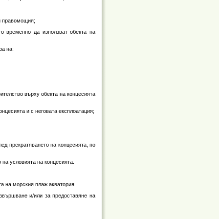
си правомощия;
то временно да използват обекта на
ра на:
роителство върху обекта на концесията
онцесията и с неговата експлоатация;
лед прекратяването на концесията, по
 на условията на концесията.
та на морския плаж акватория.
извършване и/или за предоставяне на