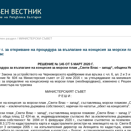
иален раздел / МИНИСТЕРСКИ СЪВЕТ
 г. за откриване на процедура за възлагане на концесия за морски п
ас
РЕШЕНИЕ № 145 ОТ 5 МАРТ 2020 Г.
едура за възлагане на концесия за морски плаж „Свети Влас – запад“, община Н
от Закона за устройството на Черноморското крайбрежие във връзка с чл. 6, ал. 2 и 3 и 
ние № 604 на Министерския съвет от 22 юли 2016 г. за утвърждаване на минималн
с за определяне на концесионер на морски плаж (необнародвано), изменено с Реше
 министъра на туризма
МИНИСТЕРСКИЯТ СЪВЕТ
РЕШИ:
е на концесия за морски плаж „Свети Влас – запад“, съставляващ морски плажове „Св
ргас – изключителна държавна собственост, наричан по-нататък „обект на концесията“.
рски плаж „Свети Влас – запад“, съставляващ морски плажове „Свети Влас – запад 1“
 с обща площ 12 424 кв. м, индивидуализиран съгласно Акт за изключителна държав
авна собственост № 1694 от 6 февруари 2020 г., съставени съответно за поземлен
.3.173 по кадастралната карта и кадастралните регистри на землището на гр. Свети 
т 3 октомври 2005 г. на изпълнителния директор на Агенцията по кадастъра, изм
ужбата по геодезия, картография и кадастър – Бургас, и специализираната карта и р