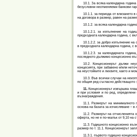
10.1. За всяка календарна година
безусловни неотменяеми банкови гара
10.1.1. за периода от влизането 
на договора в размер, равен на разм
10.1.2. за всяка календарна година
10.1.2.1. за изпълнение на год
предходната календарна година, с вк
10.1.2.2. за добро изпълнение на
в предходната календарна година, с 
10.1.2.3. за календарната годин
последното дължимо концесионно въ
10.2. Концесионерът дължи неу
концесията, при забавено и/или нето
на неустойките и лихвите, както и м
10.3. Във всички случаи на неиз
по общия ред съгласно действащото 
11.
Концесионерът извършва плаща
и при условия и по ред, определени
възнаграждения.
11.1. Размерът на минималното 
основа на базата за изчисляване – в л
11.2. Размерът на отчисленията 
оферта, но не е по-малък от 9,10 на с
11.3. Годишното концесионно въз
размер по т. 11.1. Концесионерът за
11.3.1. първото годишно концесио