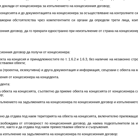
и доклади от концесионера за изпълнението на концесионния договор;
а концесията и до документацията на концесионера за осъществяване на контролните 
ажорни обстоятелства чрез компетентните си органи да определи трети лица, кои
сионния договор, да го прекрати едностранно при неизпълнение от страна на концесионе
есионния договор да получи от концесионера:
бекта на концесия и принадлежностите по т. 1.6.2 и 1.6.3, без наличие на незаконно ст
стваеми обекти;
та (проектна, екзекутивна) и друга документация и информация, свързани с обекта на к
жения от концесионера на концедента.
дента:
а обекта на концесията, съответно да приеме обекта на концесията от концесионера с
ор;
зпълнението на задълженията на концесионера по концесионния договор и изпълнението
чно да отдава под наем територията на обекта на концесията, включително прилежаща
освобождава от отговорност по концесионния договор, да наема подизпълнители за 
ите, както и да отдава под наем преместваеми обекти и съоръжения.
а изпълнение на задълженията на концесионера по концесионния договор: