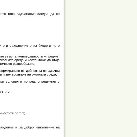
 като това задължение следва да се
акто и съхранението на биологичното
ите за изпълнение дейности – предмет
околната среда и което може да бъде
гичното разнообразие;
формираните от дейността отпадъчни
и и замърсяване на околната среда;
при условия и по ред, определени с
т. 7.2;
ностите по т. 3;
раждение и за добро изпълнение на