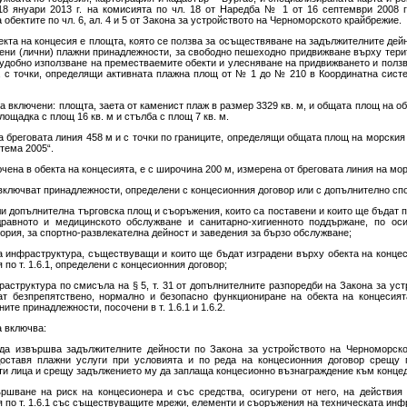
18 януари 2013 г. на комисията по чл. 18 от Наредба № 1 от 16 септември 2008 г
 обектите по чл. 6, ал. 4 и 5 от Закона за устройството на Черноморското крайбрежие.
екта на концесия е площта, която се ползва за осъществяване на задължителните дейн
тени (лични) плажни принадлежности, за свободно пешеходно придвижване върху тери
удобно използване на преместваемите обекти и улесняване на придвижването и ползва
м, с точки, определящи активната плажна площ от № 1 до № 210 в Координатна сист
са включени: площта, заета от каменист плаж в размер 3329 кв. м, и общата площ на о
лощадка с площ 16 кв. м и стълба с площ 7 кв. м.
на бреговата линия 458 м и с точки по границите, определящи общата площ на морски
тема 2005“.
чена в обекта на концесията, е с широчина 200 м, измерена от бреговата линия на мо
 включват принадлежности, определени с концесионния договор или с допълнително сп
ли допълнителна търговска площ и съоръжения, които са поставени и които ще бъдат 
дравното и медицинското обслужване и санитарно-хигиенното поддържане, по оси
рия, за спортно-развлекателна дейност и заведения за бързо обслужване;
та инфраструктура, съществуващи и които ще бъдат изградени върху обекта на концес
по т. 1.6.1, определени с концесионния договор;
аструктура по смисъла на § 5, т. 31 от допълнителните разпоредби на Закона за уст
ат безпрепятствено, нормално и безопасно функциониране на обекта на концесият
ите принадлежности, посочени в т. 1.6.1 и 1.6.2.
 включва:
 да извършва задължителните дейности по Закона за устройството на Черноморско
доставя плажни услуги при условията и по реда на концесионния договор срещу
ети лица и срещу задължението му да заплаща концесионно възнаграждение към конце
ършване на риск на концесионера и със средства, осигурени от него, на действия
по т. 1.6.1 със съществуващите мрежи, елементи и съоръжения на техническата инфра