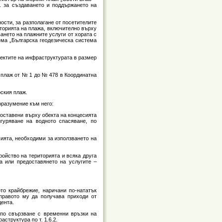
. за създаването и поддържането на
ости, за разполагане от посетителите
торията на плажа, включително върху
нето на плажните услуги от хората с
ема „Българска геодезическа система
бектите на инфраструктурата в размер
я плаж от № 1 до № 478 в Координатна
рския плаж.
оразумение към него:
поставени върху обекта на концесията
гуряване на водното спасяване, по
ията, необходими за използването на
ройство на територията и всяка друга
а или предоставянето на услугите –
то крайбрежие, наричани по-нататък
 правото му да получава приходи от
дента.
 по свързване с временни връзки на
структура по т. 1.6.2.