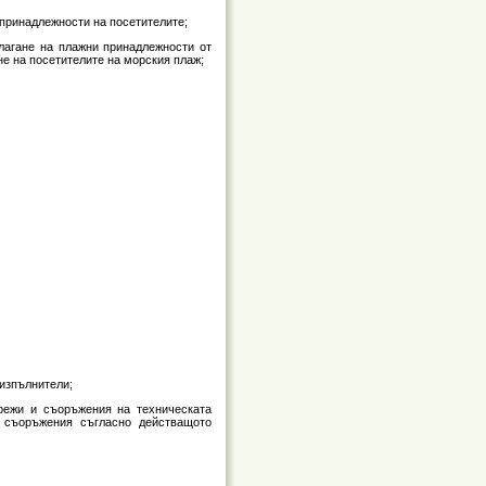
е принадлежности на посетителите;
олагане на плажни принадлежности от
не на посетителите на морския плаж;
дизпълнители;
режи и съоръжения на техническата
 съоръжения съгласно действащото