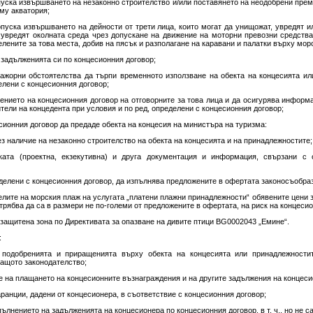
допуска извършването на незаконно строителство и/или поставянето на неодобрени пр
му акватория;
допуска извършването на дейности от трети лица, които могат да унищожат, увредят 
 увредят околната среда чрез допускане на движение на моторни превозни средств
лените за това места, добив на пясък и разполагане на каравани и палатки върху мор
и задълженията си по концесионния договор;
ажорни обстоятелства да търпи временното използване на обекта на концесията или
елени с концесионния договор;
лнението на концесионния договор на отговорните за това лица и да осигурява инфор
ели на концедента при условия и по ред, определени с концесионния договор;
есионния договор да предаде обекта на концесия на министъра на туризма:
без наличие на незаконно строителство на обекта на концесията и на принадлежностите;
еската (проектна, екзекутивна) и друга документация и информация, свързани с
ределени с концесионния договор, да изпълнява предложените в офертата законосъобраз
телите на морския плаж на услугата „платени плажни принадлежности“ обявените цени з
трябва да са в размери не по-големи от предложените в офертата, на риск на концесио
а защитена зона по Директивата за опазване на дивите птици BG0002043 „Емине“.
:
а подобренията и приращенията върху обекта на концесията или принадлежности
ващото законодателство;
ие на плащането на концесионните възнаграждения и на другите задължения на концеси
гаранции, дадени от концесионера, в съответствие с концесионния договор;
пълнението на задълженията на концесионера по концесионния договор, в т. ч., но не сам