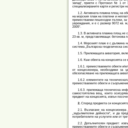
запад“, приети с Протокол № 1 от 
специализираните карти и регистри на
1.2. Активната плажна площ на об
на морския плаж на платени и непла
преместваеми пешеходни пътеки, за 
увреждания, и е с размер 9072 кв. 
2005“.
1.3. В активната плажна площ не 
23 кв. м, представляващи: бетонова п
1.4. Морският плаж е с дължина 
система „Българска геодезическа сис
1.5. Прилежащата акватория, вклю
1.6. Към обекта на концесията се
1.6.1. преместваемите обекти и/и
от концесионера, необходими за з
обезопасяване на прилежащата аквато
1.6.2. елементите на техническа
преместваемите обекти и съоръжения 
1.6.3. прилежаща техническа инфр
самостоятелна вещ, които осигуряв
предмет на концесията, извън посочен
2.
Според предмета си концесията
2.1. Възлагане на концесионера
„задължителни дейности“, и да пре
потребителите на услугите или от тр
2.2. Допълнителен предмет: изв
преместваемите обекти и съоръжения 