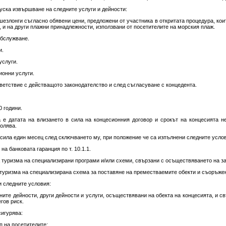
уска извършване на следните услуги и дейности:
шезлонги съгласно обявени цени, предложени от участника в откритата процедура, коит
, и на други плажни принадлежности, използвани от посетителите на морския плаж.
обслужване.
и.
услуги.
ионни услуги.
ветствие с действащото законодателство и след съгласуване с концедента.
 години.
 е датата на влизането в сила на концесионния договор и срокът на концесията н
олява.
сила един месец след сключването му, при положение че са изпълнени следните усло
на банковата гаранция по т. 10.1.1.
а туризма на специализирани програми и/или схеми, свързани с осъществяването на з
 туризма на специализирана схема за поставяне на преместваемите обекти и съоръже
 следните условия:
ите дейности, други дейности и услуги, осъществявани на обекта на концесията, и св
гов риск.
сигурява:
п на посетителите;