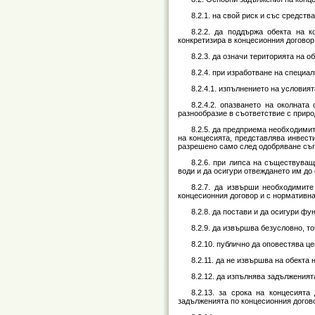
8.2.1. на свой риск и със средства
8.2.2. да поддържа обекта на к
конкретизира в концесионния договор
8.2.3. да означи територията на 
8.2.4. при изработване на специал
8.2.4.1. изпълнението на условията
8.2.4.2. опазването на околнат
разнообразие в съответствие с приро
8.2.5. да предприема необходимит
на концесията, представлява инвест
разрешено само след одобряване съгл
8.2.6. при липса на съществува
води и да осигури отвеждането им до
8.2.7. да извърши необходимите
концесионния договор и с нормативна
8.2.8. да постави и да осигури ф
8.2.9. да извършва безусловно, т
8.2.10. публично да оповестява ц
8.2.11. да не извършва на обекта 
8.2.12. да изпълнява задълженията
8.2.13. за срока на концесият
задълженията по концесионния догов