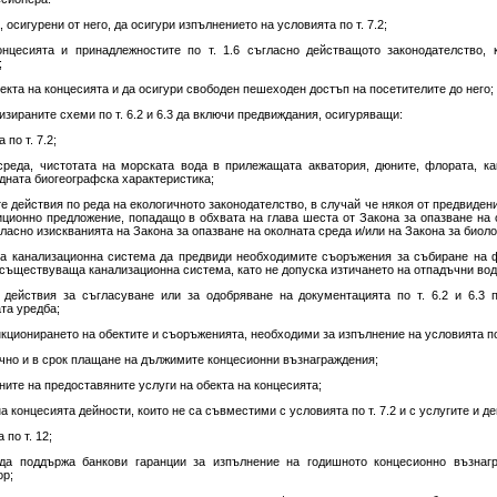
, осигурени от него, да осигури изпълнението на условията по т. 7.2;
онцесията и принадлежностите по т. 1.6 съгласно действащото законодателство,
;
обекта на концесията и да осигури свободен пешеходен достъп на посетителите до него;
изираните схеми по т. 6.2 и 6.3 да включи предвиждания, осигуряващи:
 по т. 7.2;
а среда, чистотата на морската вода в прилежащата акватория, дюните, флората, к
дната биогеографска характеристика;
е действия по реда на екологичното законодателство, в случай че някоя от предвиден
иционно предложение, попадащо в обхвата на глава шеста от Закона за опазване на 
асно изискванията на Закона за опазване на околната среда и/или на Закона за биоло
ща канализационна система да предвиди необходимите съоръжения за събиране на 
 съществуваща канализационна система, като не допуска изтичането на отпадъчни вод
 действия за съгласуване или за одобряване на документацията по т. 6.2 и 6.3 
та уредба;
ункционирането на обектите и съоръженията, необходими за изпълнение на условията по 
очно и в срок плащане на дължимите концесионни възнаграждения;
ените на предоставяните услуги на обекта на концесията;
на концесията дейности, които не са съвместими с условията по т. 7.2 и с услугите и дей
 по т. 12;
а да поддържа банкови гаранции за изпълнение на годишното концесионно възнаг
ор;