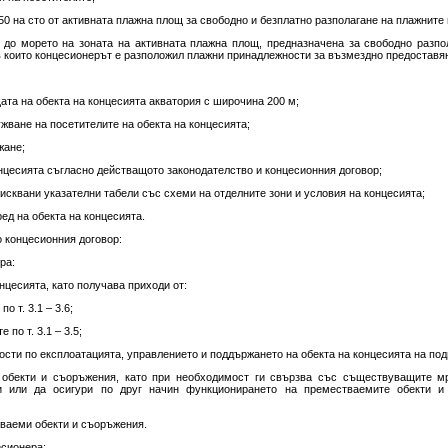
т 50 на сто от активната плажна площ за свободно и безплатно разполагане на плажнит
ъп до морето на зоната на активната плажна площ, предназначена за свободно разп
 в които концесионерът е разположил плажни принадлежности за възмездно предоставя
ата на обекта на концесията акватория с широчина 200 м;
ужване на посетителите на обекта на концесията;
жане;
онцесията съгласно действащото законодателство и концесионния договор;
зисквани указателни табели със схеми на отделните зони и условия на концесията;
ред на обекта на концесията.
 концесионния договор:
ра:
онцесията, като получава приходи от:
о т. 3.1 – 3.6;
 по т. 3.1 – 3.5;
ности по експлоатацията, управлението и поддържането на обекта на концесията на по
и обекти и съоръжения, като при необходимост ги свързва със съществуващите м
и или да осигури по друг начин функционирането на преместваемите обекти и
тваеми обекти и съоръжения.
есионера: