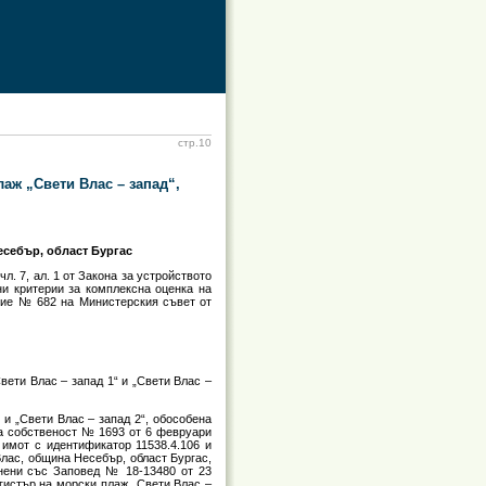
стр.10
лаж „Свети Влас – запад“,
есебър, област Бургас
чл. 7, ал. 1 от Закона за устройството
и критерии за комплексна оценка на
ние № 682 на Министерския съвет от
ети Влас – запад 1“ и „Свети Влас –
 и „Свети Влас – запад 2“, обособена
на собственост № 1693 от 6 февруари
 имот с идентификатор 11538.4.106 и
Влас, община Несебър, област Бургас,
енени със Заповед № 18-13480 от 23
егистър на морски плаж „Свети Влас –