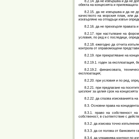
8.2.14. да не извършва и да не 
обекта на концесията и прилежащата 
8.2.15. да не извършва и да не 
качеството на морския плаж, или да
изхвърляне на отпадъци извън опреде
8.2.16. да не прехвърля правата 
8.2.17. при настъпване на форсм
условия, по ред и с последици, опред
8.2.18. ежегодно да отчита изпъ
контрола от оправомощени представит
8.2.19. при прекратяване на конц
8.2.19.1. годен за експлоатация, 
8.2.19.2. финансовата, технич
експлоатация;
8.2.20. при условия и по ред, оп
8.2.21. при предлагане на посети
шезлонг за целия срок на концесията 
8.2.22. да спазва изискванията н
8.3. Основни права на концедента
8.3.1. право на собственост н
собственост, в съответствие с дейст
8.3.2. да изисква точно изпълнен
8.3.3. да се ползва от банковите 
8.3.4. да упражнява контрол по из