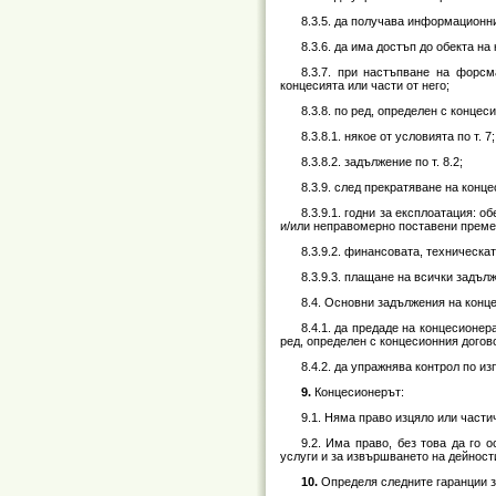
8.3.5. да получава информационн
8.3.6. да има достъп до обекта н
8.3.7. при настъпване на форсм
концесията или части от него;
8.3.8. по ред, определен с конце
8.3.8.1. някое от условията по т. 7;
8.3.8.2. задължение по т. 8.2;
8.3.9. след прекратяване на конц
8.3.9.1. годни за експлоатация: о
и/или неправомерно поставени преме
8.3.9.2. финансовата, техническа
8.3.9.3. плащане на всички задъл
8.4. Основни задължения на конце
8.4.1. да предаде на концесионер
ред, определен с концесионния догов
8.4.2. да упражнява контрол по и
9.
Концесионерът:
9.1. Няма право изцяло или части
9.2. Има право, без това да го 
услуги и за извършването на дейност
10.
Определя следните гаранции з