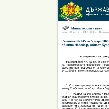
Министерски съвет
брой: 20, от дата 10.3.2020 г. Офиц
Решение № 145 от 5 март 2020
община Несебър, област Бург
за откриване на проц
На основание чл. 8а, 8б, 8г и 8д 
на Черноморското крайбрежие, Реше
офертите при провеждане на конкур
14.11.2019 г., и мотивиран доклад на
1.
Открива процедура за възлаган
запад 2“, община Несебър, област Бу
1.1. Обектът на концесията е мо
част от крайбрежната плажна ивица,
2020 г. и Акт за изключителна държ
поземлен имот с идентификатор 11538
одобрени със Заповед № РД-18-48 о
декември 2019 г. на началника на Сл