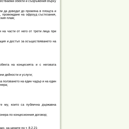
еместваеми обекти и съоръжения върху
или да доведат до промяна в площта и
а, провеждане на офроуд състезания,
ския плаж;
 на части от него от трети лица при
мация и достъп за осъществяването на
 обекта на концесията и с неговата
ни дейности и услуги;
а ползването на един чадър и на един
нера;
те му, които са публична държавна
онера по концесионния договор;
о, на цените по т. 8.2.21;