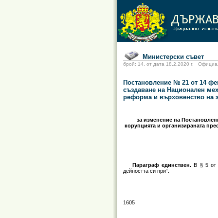
Министерски съвет
брой: 14, от дата 18.2.2020 г. Офиц
Постановление № 21 от 14 фев
създаване на Национален мех
реформа и върховенство на з
за изменение на Постановлени
корупцията и организираната пре
Параграф единствен.
В § 5 от 
дейността си при“.
1605