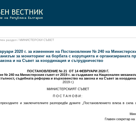
иален раздел / МИНИСТЕРСКИ СЪВЕТ
руари 2020 г. за изменение на Постановление № 240 на Министерския
анизъм за мониторинг на борбата с корупцията и организираната пр
акона и на Съвет за координация и сътрудничество
ПОСТАНОВЛЕНИЕ № 21 ОТ 14 ФЕВРУАРИ 2020 Г.
е № 240 на Министерския съвет от 2019 г. за създаване на Национален механиз
стъпност, съдебната реформа и върховенство на закона и на Съвет за координ
2019 г.)
МИНИСТЕРСКИЯТ СЪВЕТ
ПОСТАНОВИ:
преходните и заключителните разпоредби думите „Постановлението влиза в сила 
Мин
Главен секретар на