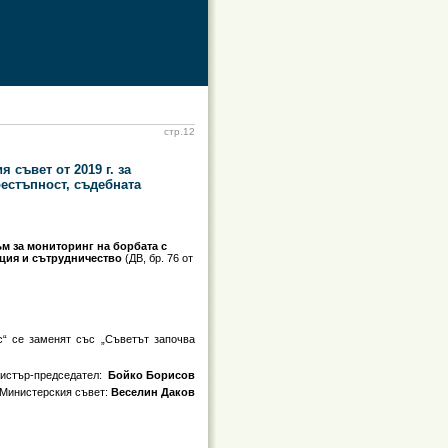
стр.12
 съвет от 2019 г. за
естъпност, съдебната
ъм за мониторинг на борбата с
ация и сътрудничество
(ДВ, бр. 76 от
с“ се заменят със „Съветът започва
истър-председател:
Бойко Борисов
 Министерския съвет:
Веселин Даков