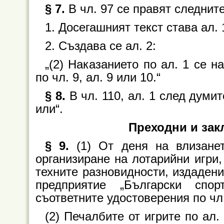
§ 7.
В чл. 97 се правят следнит
1. Досегашният текст става ал. 
2. Създава се ал. 2:
„(2) Наказанието по ал. 1 се н
по чл. 9, ал. 9 или 10.“
§ 8.
В чл. 110, ал. 1 след думит
или“.
Преходни и за
§ 9.
(1) От деня на влизане
организиране на лотарийни игри,
техните разновидности, издадени
предприятие „Български спор
съответните удостоверения по чл.
(2) Печалбите от игрите по ал.