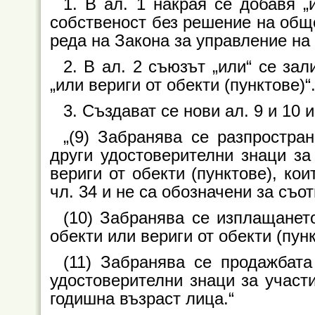
1. В ал. 1 накрая се добавя 
собственост без решение на общо
реда на Закона за управление на
2. В ал. 2 съюзът „или“ се зал
„или вериги от обекти (пунктове)“
3. Създават се нови ал. 9 и 10 и
„(9) Забранява се разпростра
други удостоверителни знаци за
вериги от обекти (пунктове), ко
чл. 34 и не са обозначени за съот
(10) Забранява се изплащанет
обекти или вериги от обекти (пунк
(11) Забранява се продажбат
удостоверителни знаци за участ
годишна възраст лица.“