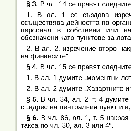
§ 3.
В чл. 14 се правят следнит
1. В ал. 1 се създава изреч
осъществява дейността по органи
персонал в собствени или на
обозначени като пунктове за лота
2. В ал. 2, изречение второ на
на финансите“.
§ 4.
В чл. 15 се правят следнит
1. В ал. 1 думите „моментни лот
2. В ал. 2 думите „Хазартните и
§ 5.
В чл. 34, ал. 2, т. 4 думит
с „адрес на централния пункт и а
§ 6.
В чл. 86, ал. 1, т. 5 накр
такса по чл. 30, ал. 3 или 4“.