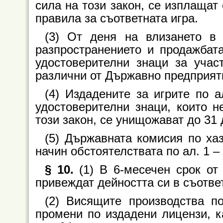
сила на този закон, се изплащат
правила за съответната игра.
(3) От деня на влизането в 
разпространението и продажбат
удостоверителни знаци за участ
различни от Държавно предприяти
(4) Издадените за игрите по 
удостоверителни знаци, които н
този закон, се унищожават до 31 д
(5) Държавната комисия по ха
начин обстоятелствата по ал. 1 – 
§ 10.
(1) В 6-месечен срок от 
привеждат дейността си в съответ
(2) Висящите производства п
промени по издадени лицензи, к