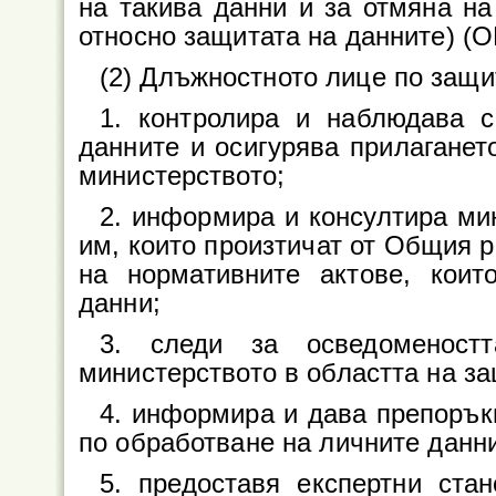
на такива данни и за отмяна н
относно защитата на данните) (ОВ,
(2) Длъжностното лице по защи
1. контролира и наблюдава с
данните и осигурява прилаганет
министерството;
2. информира и консултира ми
им, които произтичат от Общия р
на нормативните актове, коит
данни;
3. следи за осведоменост
министерството в областта на за
4. информира и дава препорък
по обработване на личните данни
5. предоставя експертни ста