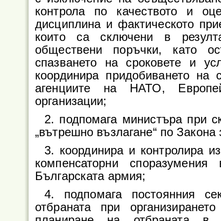
контрола по качеството и оце
дисциплина и фактическото при
които са сключени в резулт
обществени поръчки, като о
спазването на сроковете и усл
координира придобиването на с
агенциите на НАТО, Европе
организации;
2. подпомага министъра при с
„вътрешно възлагане“ по Закона
3. координира и контролира и
компенсаторни споразумения
Българската армия;
4. подпомага постоянния се
отбраната при организиранет
планиране на отбраната в с