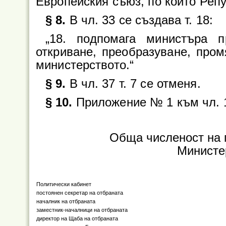
Европейския съюз, по които Репу
§ 8.
В чл. 33 се създава т. 18:
„18. подпомага министъра 
откриване, преобразуване, пром
министерството.“
§ 9.
В чл. 37 т. 7 се отменя.
§ 10.
Приложение № 1 към чл. 13
Обща численост на 
Министе
Политически кабинет
постоянен секретар на отбраната
началник на отбраната
заместник-началници на отбраната
директор на Щаба на отбраната