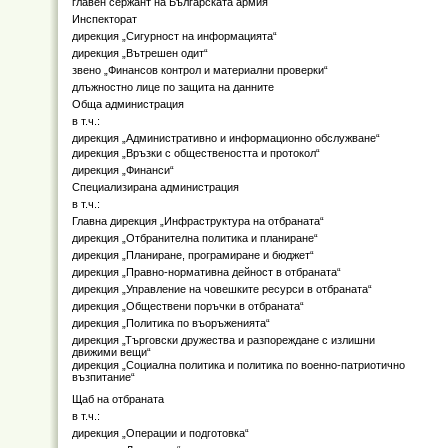
главен сержант на Българската армия
Инспекторат
дирекция „Сигурност на информацията“
дирекция „Вътрешен одит“
звено „Финансов контрол и материални проверки“
длъжностно лице по защита на данните
Обща администрация
в т.ч.:
дирекция „Административно и информационно обслужване“
дирекция „Връзки с обществеността и протокол“
дирекция „Финанси“
Специализирана администрация
в т.ч.:
Главна дирекция „Инфраструктура на отбраната“
дирекция „Отбранителна политика и планиране“
дирекция „Планиране, програмиране и бюджет“
дирекция „Правно-нормативна дейност в отбраната“
дирекция „Управление на човешките ресурси в отбраната“
дирекция „Обществени поръчки в отбраната“
дирекция „Политика по въоръженията“
дирекция „Търговски дружества и разпореждане с излишни
движими вещи“
дирекция „Социална политика и политика по военно-патриотично
възпитание“
Щаб на отбраната
в т.ч.:
дирекция „Операции и подготовка“