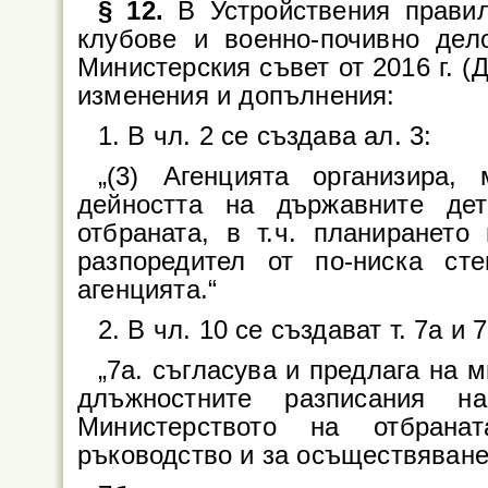
§ 12.
В Устройствения правил
клубове и военно-почивно де
Министерския съвет от 2016 г. (Д
изменения и допълнения:
1. В чл. 2 се създава ал. 3:
„(3) Агенцията организира,
дейността на държавните де
отбраната, в т.ч. планирането
разпоредител от по-ниска ст
агенцията.“
2. В чл. 10 се създават т. 7а и 7
„7а. съгласува и предлага на 
длъжностните разписания н
Министерството на отбрана
ръководство и за осъществяване