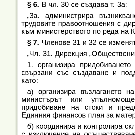
§ 6.
В чл. 30 се създава т. 3а:
„3а. администрира възникван
трудовите правоотношения с дир
към министерството по реда на К
§ 7.
Членове 31 и 32 се изменят
„Чл. 31. Дирекция „Обществени
1. организира придобиването
свързани със създаване и под
като:
а) организира възлагането н
министърът или упълномощ
придобиване на стоки и пред
Единния финансов план за матер
б) координира и контролира ск
с изключение на осъществяване