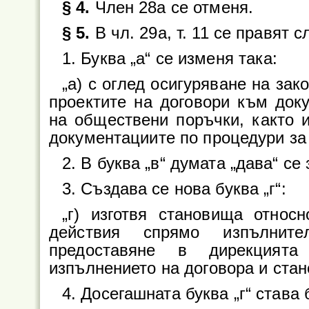
§ 4.
Член 28а се отменя.
§ 5.
В чл. 29а, т. 11 се правят
1. Буква „а“ се изменя така:
„а) с оглед осигуряване на зак
проектите на договори към док
на обществени поръчки, както и
документациите по процедури за
2. В буква „в“ думата „дава“ се 
3. Създава се нова буква „г“:
„г) изготвя становища относ
действия спрямо изпълнит
предоставяне в дирекцият
изпълнението на договора и стан
4. Досегашната буква „г“ става б