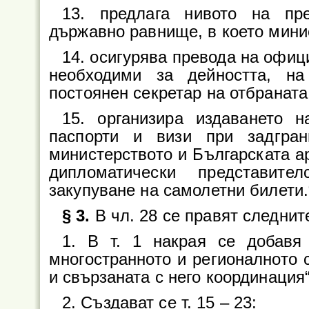
13. предлага нивото на пр
държавно равнище, в което мини
14. осигурява превода на офиц
необходими за дейността, на
постоянен секретар на отбраната
15. организира издаването н
паспорти и визи при задгра
министерството и Българската а
дипломатически представите
закупуване на самолетни билети.
§ 3.
В чл. 28 се правят следни
1. В т. 1 накрая се добавя 
многостранното и регионалното 
и свързаната с него координация“
2. Създават се т. 15 – 23: