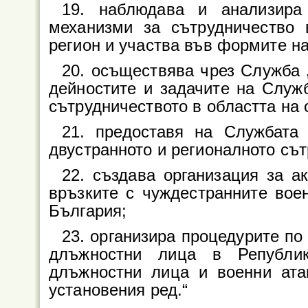
19. наблюдава и анализира
механизми за сътрудничество
регион и участва във формите на
20. осъществява чрез Служба
дейностите и задачите на Служ
сътрудничеството в областта на 
21. предоставя на Службата
двустранното и регионалното сът
22. създава организация за а
връзките с чуждестранните вое
България;
23. организира процедурите по
длъжностни лица в Републик
длъжностни лица и военни ата
установения ред.“