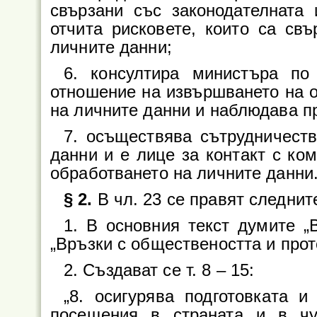
свързани със законодателната 
отчита рисковете, които са св
личните данни;
6. консултира министъра по
отношение на извършването на о
на личните данни и наблюдава п
7. осъществява сътрудничест
данни и е лице за контакт с ком
обработването на личните данни.
§ 2.
В чл. 23 се правят следни
1. В основния текст думите „
„Връзки с обществеността и прот
2. Създават се т. 8 – 15:
„8. осигурява подготовката 
посещения в страната и в чу