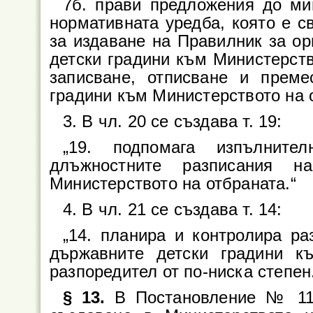
7б. прави предложения до ми
нормативната уредба, която е св
за издаване на Правилник за ор
детски градини към Министерств
записване, отписване и прем
градини към Министерството на о
3. В чл. 20 се създава т. 19:
„19. подпомага изпълните
длъжностните разписания н
Министерството на отбраната.“
4. В чл. 21 се създава т. 14:
„14. планира и контролира р
държавните детски градини к
разпоредител от по-ниска степен
§ 13.
В Постановление № 11 