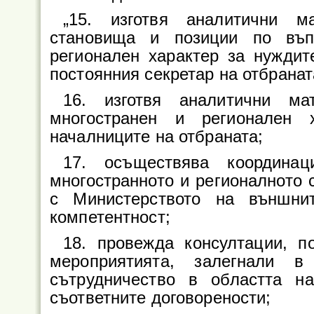
„15. изготвя аналитични ма
становища и позиции по въп
регионален характер за нуждит
постоянния секретар на отбранат
16. изготвя аналитични ма
многостранен и регионален 
началниците на отбраната;
17. осъществява координац
многостранното и регионалното 
с Министерството на външни
компетентност;
18. провежда консултации, п
мероприятията, залегнали в
сътрудничество в областта н
съответните договорености;