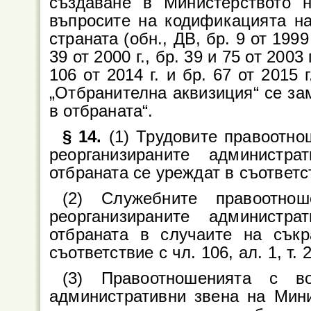
създаване в Министерството 
въпросите на кодификацията на
страната (обн., ДВ, бр. 9 от 1999 г
39 от 2000 г., бр. 39 и 75 от 2003 г
106 от 2014 г. и бр. 67 от 2015
„Отбранителна аквизиция“ се за
в отбраната“.
§ 14.
(1) Трудовите правоотно
реорганизираните администр
отбраната се уреждат в съответст
(2) Служебните правоотно
реорганизираните администр
отбраната в случаите на сък
съответствие с чл. 106, ал. 1, т
(3) Правоотношенията с во
административни звена на Мини