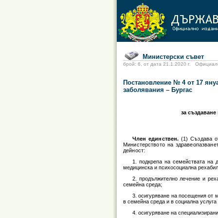
Министерски съвет
брой: 6, от дата 21.1.2020 г. Офици
Постановление № 4 от 17 яну
заболявания – Бургас
за създаване
Член единствен.
(1) Създава о
Министерството на здравеопазване
дейност:
1. подкрепа на семействата на 
медицинска и психосоциална рехабил
2. продължително лечение и рех
семейна среда;
3. осигуряване на посещения от 
в семейна среда и в социална услуга 
4. осигуряване на специализирани