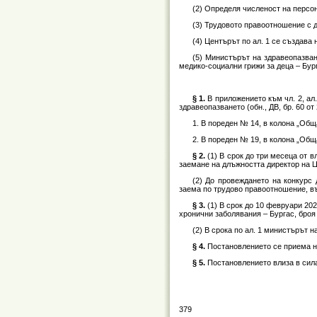
(2) Определя численост на персон
(3) Трудовото правоотношение с д
(4) Центърът по ал. 1 се създава
(5) Министърът на здравеопазва
медико-социални грижи за деца – Бург
§ 1.
В приложението към чл. 2, ал
здравеопазването (обн., ДВ, бр. 60 от 2
1. В пореден № 14, в колона „Общ
2. В пореден № 19, в колона „Общ
§ 2.
(1) В срок до три месеца от 
заемане на длъжността директор на Ц
(2) До провеждането на конкурс
заема по трудово правоотношение, възн
§ 3.
(1) В срок до 10 февруари 20
хронични заболявания – Бургас, броя
(2) В срока по ал. 1 министърът н
§ 4.
Постановлението се приема на
§ 5.
Постановлението влиза в сила
379