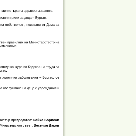
от министъра на здравеопазването.
иални грижи за деца – Бургас.
на собственост, ползвани от Дома за
ствен правилник на Министерството на
е изменения:
оведе конкурс по Кодекса на труда за
ргас.
и хронични заболявания – Бургас, се
но обслужване на деца с увреждания и
истър-председател:
Бойко Борисов
 Министерския съвет:
Веселин Даков