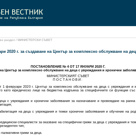
ален раздел / МИНИСТЕРСКИ СЪВЕТ
ари 2020 г. за създаване на Център за комплексно обслужване на де
ПОСТАНОВЛЕНИЕ № 4 ОТ 17 ЯНУАРИ 2020 Г.
 на Център за комплексно обслужване на деца с увреждания и хронични заболяв
МИНИСТЕРСКИЯТ СЪВЕТ
ПОСТАНОВИ:
т 1 февруари 2020 г. Център за комплексно обслужване на деца с увреждания и 
то като юридическо лице на бюджетна издръжка за специфичните си функции със
деца с увреждания и хронични заболявания за назначаване и провеждане на ранна 
итация;
абилитация на деца с увреждания и тежки хронични заболявания и обучение на род
медицински специалисти за оказване на специфични грижи за деца с увреждания и теж
резидентен тип;
 палиативни грижи за деца.