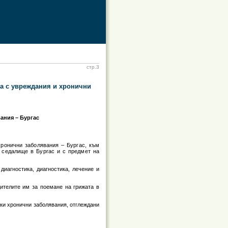
стр.3
ца с увреждания и хронични
ания – Бургас
хронични заболявания – Бургас, към
 седалище в Бургас и с предмет на
диагностика, диагностика, лечение и
ителите им за поемане на грижата в
ки хронични заболявания, отглеждани