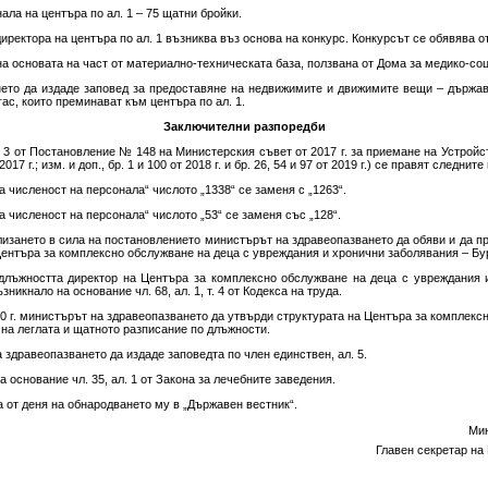
ала на центъра по ал. 1 – 75 щатни бройки.
иректора на центъра по ал. 1 възниква въз основа на конкурс. Конкурсът се обявява 
 на основата на част от материално-техническата база, ползвана от Дома за медико-соц
нето да издаде заповед за предоставяне на недвижимите и движимите вещи – държав
ас, които преминават към центъра по ал. 1.
Заключителни разпоредби
. 3 от Постановление № 148 на Министерския съвет от 2017 г. за приемане на Устрой
017 г.; изм. и доп., бр. 1 и 100 от 2018 г. и бр. 26, 54 и 97 от 2019 г.) се правят следнит
а численост на персонала“ числото „1338“ се заменя с „1263“.
а численост на персонала“ числото „53“ се заменя със „128“.
влизането в сила на постановлението министърът на здравеопазването да обяви и да пр
ентъра за комплексно обслужване на деца с увреждания и хронични заболявания – Бу
 длъжността директор на Центъра за комплексно обслужване на деца с увреждания 
икнало на основание чл. 68, ал. 1, т. 4 от Кодекса на труда.
20 г. министърът на здравеопазването да утвърди структурата на Центъра за комплекс
 на леглата и щатното разписание по длъжности.
а здравеопазването да издаде заповедта по член единствен, ал. 5.
 основание чл. 35, ал. 1 от Закона за лечебните заведения.
 от деня на обнародването му в „Държавен вестник“.
Мин
Главен секретар на