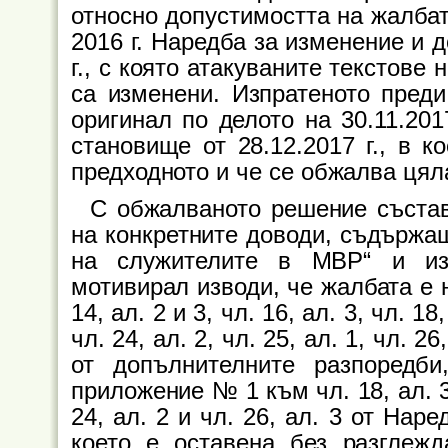
относно допустимостта на жалбат
2016 г. Наредба за изменение и 
г., с която атакуваните текстове на
са изменени. Изпратеното преди
оригинал по делото на 30.11.20
становище от 28.12.2017 г., в к
предходното и че се обжалва цял
С обжалваното решение състав
на конкретните доводи, съдържа
на служителите в МВР“ и из
мотивирал изводи, че жалбата е н
14, ал. 2 и 3, чл. 16, ал. 3, чл. 18,
чл. 24, ал. 2, чл. 25, ал. 1, чл. 26,
от допълнителните разпоредби
приложение № 1 към чл. 18, ал. 3
24, ал. 2 и чл. 26, ал. 3 от Нар
което е оставена без разглежд