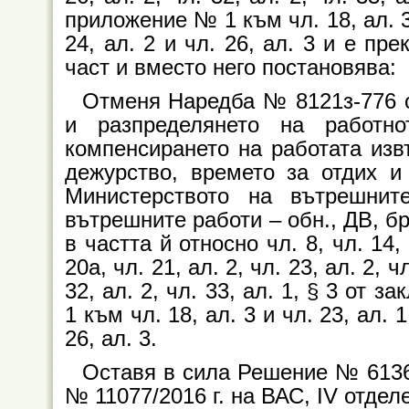
приложение № 1 към чл. 18, ал. 3
24, ал. 2 и чл. 26, ал. 3 и е пр
част и вместо него постановява:
Отменя Наредба № 8121з-776 от
и разпределянето на работно
компенсирането на работата изв
дежурство, времето за отдих и
Министерството на вътрешнит
вътрешните работи – обн., ДВ, бр. 
в частта й относно чл. 8, чл. 14, а
20а, чл. 21, ал. 2, чл. 23, ал. 2, чл
32, ал. 2, чл. 33, ал. 1, § 3 от
1 към чл. 18, ал. 3 и чл. 23, ал.
26, ал. 3.
Оставя в сила Решение № 6136 о
№ 11077/2016 г. на ВАС, IV отдел