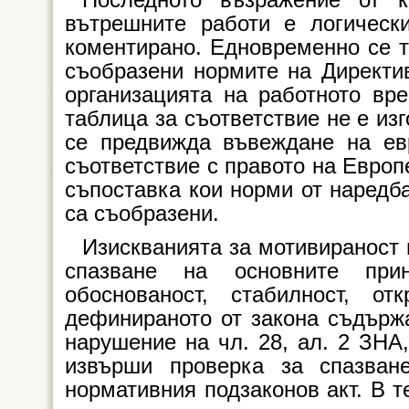
вътрешните работи е логическ
коментирано. Едновременно се тв
съобразени нормите на Директив
организацията на работното вр
таблица за съответствие не е изг
се предвижда въвеждане на евр
съответствие с правото на Европ
съпоставка кои норми от наредба
са съобразени.
Изискванията за мотивираност 
спазване на основните при
обоснованост, стабилност, от
дефинираното от закона съдърж
нарушение на чл. 28, ал. 2 ЗНА
извърши проверка за спазван
нормативния подзаконов акт. В т