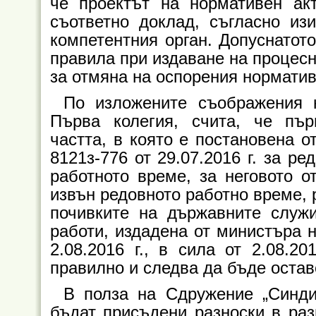
че проектът на нормативен ак
съответно доклад, съгласно из
компетентния орган. Допуснатот
правила при издаване на процесн
за отмяна на оспорения норматив
По изложените съображения 
Първа колегия, счита, че пъ
частта, в която е постановена 
8121з-776 от 29.07.2016 г. за р
работното време, за неговото о
извън редовното работно време, 
почивките на държавните служ
работи, издадена от министъра н
2.08.2016 г., в сила от 2.08.20
правилно и следва да бъде остав
В полза на Сдружение „Синди
бъдат присъдени разноски в раз