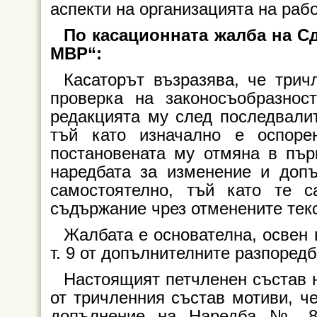
аспекти на организацията на раб
По касационната жалба на С
МВР“:
Касаторът възразява, че три
проверка на законосъобразнос
редакцията му след последвалит
тъй като изначално е оспоре
постановената му отмяна в пър
наредбата за изменение и доп
самостоятелно, тъй като те 
съдържание чрез отменените текс
Жалбата е основателна, освен в
т. 9 от допълнителните разпоредб
Настоящият петчленен състав 
от тричленния състав мотиви, ч
допълнение на Наредба № 812