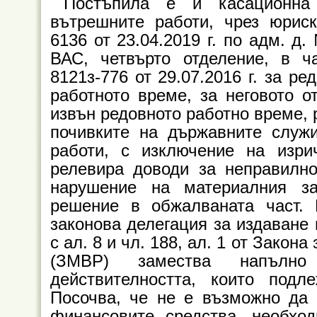
Постъпила е и касационна
вътрешните работи, чрез юрис
6136 от 23.04.2019 г. по адм. д
ВАС, четвърто отделение, в 
8121з-776 от 29.07.2016 г. за р
работното време, за неговото о
извън редовното работно време, 
почивките на държавните служ
работи, с изключение на изри
релевира доводи за неправилно
нарушение на материалния за
решение в обжалваната част. 
законова делегация за издаване 
с ал. 8 и чл. 188, ал. 1 от Зако
(ЗМВР) замества напълно
действителността, които подл
Посочва, че не е възможно да 
финансовите средства, необхо