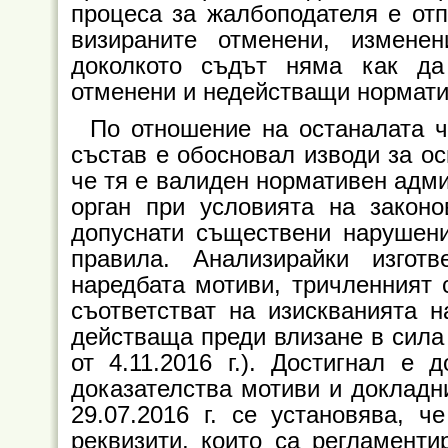
процеса за жалбоподателя е от
визираните отменени, измене
доколкото съдът няма как да
отменени и недействащи нормати
По отношение на останалата ч
състав е обосновал изводи за ос
че тя е валиден нормативен адми
орган при условията на законо
допуснати съществени нарушени
правила. Анализирайки изго
наредбата мотиви, тричленният 
съответстват на изискванията н
действаща преди влизане в сила 
от 4.11.2016 г.). Достигнал е 
доказателства мотиви и докладни 
29.07.2016 г. се установява, 
реквизити, които са регламенти