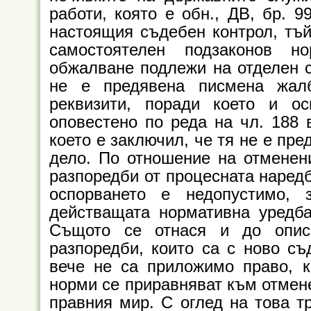
работи, която е обн., ДВ, бр. 9
настоящия съдебен контрол, тъй
самостоятелен подзаконов н
обжалване подлежи на отделен с
не е предявена писмена жал
реквизити, поради което и о
оповестено по реда на чл. 188 в
което е заключил, че тя не е пр
дело. По отношение на отменени
разпоредби от процесната наред
оспорването е недопустимо,
действащата нормативна уредба
Същото се отнася и до опис
разпоредби, които са с ново с
вече не са приложимо право, к
норми се приравняват към отмене
правния мир. С оглед на това т