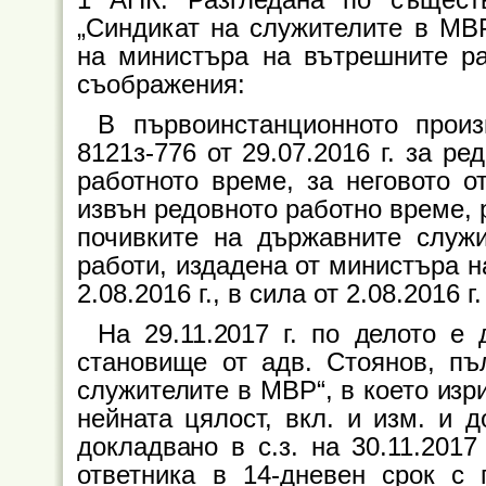
„Синдикат на служителите в МВР
на министъра на вътрешните ра
съображения:
В първоинстанционното прои
8121з-776 от 29.07.2016 г. за р
работното време, за неговото о
извън редовното работно време, 
почивките на държавните служ
работи, издадена от министъра н
2.08.2016 г., в сила от 2.08.2016 г.
На 29.11.2017 г. по делото е
становище от адв. Стоянов, п
служителите в МВР“, в което изр
нейната цялост, вкл. и изм. и до
докладвано в с.з. на 30.11.2017
ответника в 14-дневен срок с