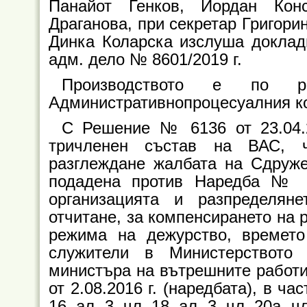
Панайот Генков, Йордан Кон
Драганова, при секретар Григори
Динка Коларска изслуша доклад
адм. дело № 8601/2019 г.
Производството е по
Административнопроцесуалния ко
С Решение № 6136 от 23.04.2
тричленен състав на ВАС, ч
разглеждане жалбата на Сдруже
подадена против Наредба № 81
организацията и разпределян
отчитане, за компенсирането на 
режима на дежурство, времето
служители в Министерството
министъра на вътрешните работи –
от 2.08.2016 г. (наредбата), в час
16, ал. 3, чл. 18, ал. 3, чл. 20а, чл