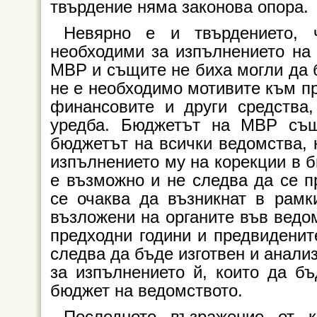
твърдение няма законова опора.
Невярно е и твърдението, 
необходими за изпълнението на 
МВР и същите не биха могли да б
не е необходимо мотивите към пр
финансовите и други средства,
уредба. Бюджетът на МВР същ
бюджетът на всички ведомства, 
изпълнението му на корекции в б
е възможно и не следва да се п
се очаква да възникнат в рамк
възложени на органите във ведом
предходни години и предвиденит
следва да бъде изготвен и анали
за изпълнението й, които да б
бюджет на ведомството.
Последното възражение от 