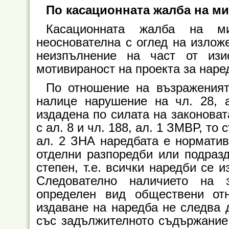
По касационната жалба на м
Касационната жалба на м
неоснователна с оглед на излож
неизпълнение на част от из
мотивираност на проекта за наре
По отношение на възраженият
налице нарушение на чл. 28, а
издадена по силата на законоват
с ал. 8 и чл. 188, ал. 1 ЗМВР, то
ал. 2 ЗНА наредбата е нормативе
отделни разпоредби или подразд
степен, т.е. всички наредби се 
Следователно наличието на 
определен вид обществени от
издаване на наредба не следва 
със задължителното съдържание,