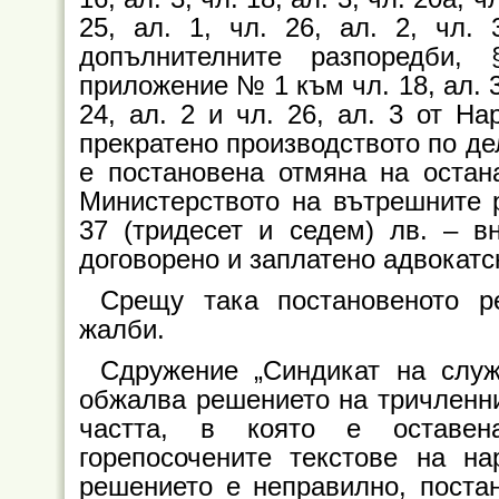
25, ал. 1, чл. 26, ал. 2, чл. 
допълнителните разпоредби,
приложение № 1 към чл. 18, ал. 3
24, ал. 2 и чл. 26, ал. 3 от На
прекратено производството по де
е постановена отмяна на остан
Министерството на вътрешните 
37 (тридесет и седем) лв. – вн
договорено и заплатено адвокатс
Срещу така постановеното р
жалби.
Сдружение „Синдикат на служ
обжалва решението на тричленни
частта, в която е оставен
горепосочените текстове на на
решението е неправилно, поста