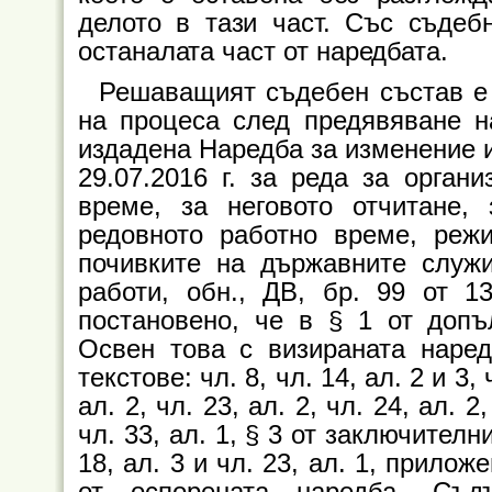
делото в тази част. Със съдеб
останалата част от наредбата.
Решаващият съдебен състав е
на процеса след предявяване н
издадена Наредба за изменение 
29.07.2016 г. за реда за орган
време, за неговото отчитане,
редовното работно време, реж
почивките на държавните служ
работи, обн., ДВ, бр. 99 от 1
постановено, че в § 1 от допъ
Освен това с визираната наре
текстове: чл. 8, чл. 14, ал. 2 и 3, 
ал. 2, чл. 23, ал. 2, чл. 24, ал. 2,
чл. 33, ал. 1, § 3 от заключите
18, ал. 3 и чл. 23, ал. 1, прилож
от оспорената наредба. Съд