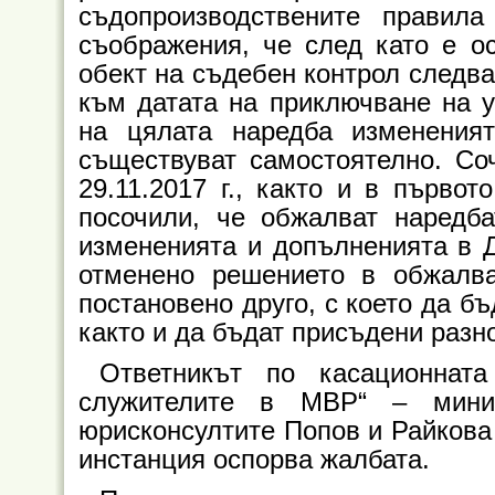
съдопроизводствените правил
съображения, че след като е ос
обект на съдебен контрол следва
към датата на приключване на у
на цялата наредба изменения
съществуват самостоятелно. Со
29.11.2017 г., както и в първот
посочили, че обжалват наредба
измененията и допълненията в ДВ
отменено решението в обжалв
постановено друго, с което да б
както и да бъдат присъдени разн
Ответникът по касационнат
служителите в МВР“ – минис
юрисконсултите Попов и Райкова
инстанция оспорва жалбата.