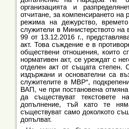
организацията и разпределян
отчитане, за компенсирането на 
режима на дежурство, времето
служители в Министерството на в
99 от 13.12.2016 г., представля
акт. Това съждение е в противор
обществени отношения, които сп
нормативен акт, се уреждат с не
отделен акт от същата степен. 
издържани и основателни са въ
служителите в МВР“, подкрепени
ВАП, че при постановена отмяна
да съществуват текстовете н
допълнение, тъй като те ням
съществуват само доколкото съще
допълват.