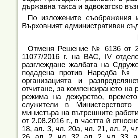
държавна такса и адвокатско въз
По изложените съображения и
Върховният административен съд
Отменя Решение № 6136 от 23
11077/2016 г. на ВАС, IV отдел
разглеждане жалбата на Сдруже
подадена против Наредба № 81
организацията и разпределян
отчитане, за компенсирането на 
режима на дежурство, времето
служители в Министерството
министъра на вътрешните работи –
от 2.08.2016 г., в частта й относно
18, ал. 3, чл. 20а, чл. 21, ал. 2, чл
26, ал. 2, чл. 32, ал. 2, чл. 33,