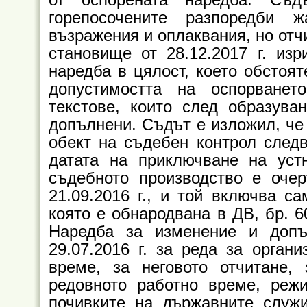
горепосочените разпоредби 
възражения и оплаквания, но отч
становище от 28.12.2017 г. из
наредба в цялост, което обстоят
допустимостта на оспорванет
текстове, които след образува
допълнени. Съдът е изложил, че 
обект на съдебен контрол след
датата на приключване на уст
съдебното производство е очер
21.09.2016 г., и той включва с
която е обнародвана в ДВ, бр. 6
Наредба за изменение и доп
29.07.2016 г. за реда за орган
време, за неговото отчитане,
редовното работно време, реж
почивките на държавните служ