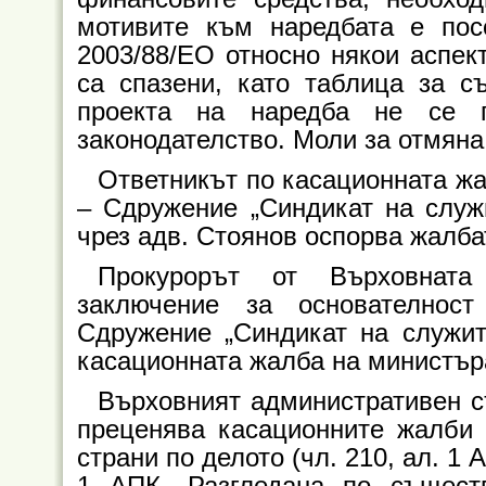
мотивите към наредбата е пос
2003/88/ЕО относно някои аспек
са спазени, като таблица за съ
проекта на наредба не се п
законодателство. Моли за отмяна
Ответникът по касационната ж
– Сдружение „Синдикат на служ
чрез адв. Стоянов оспорва жалба
Прокурорът от Върховната
заключение за основателнос
Сдружение „Синдикат на служит
касационната жалба на министър
Върховният административен с
преценява касационните жалби 
страни по делото (чл. 210, ал. 1 
1 АПК. Разгледана по същест