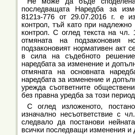
Не може да бъде споделена
последващата Наредба за из
8121з-776 от 29.07.2016 г. е 
контрол, тъй като при надлежно
контрол. С оглед текста на чл.
отмяната на подзаконовия н
подзаконовият нормативен акт се
в сила на съдебното решение
наредбата за изменение и допълн
отмяната на основната наредб
наредбата за изменение и допъл
урежда съответните обществени
без правна уредба за този период
С оглед изложеното, постан
изначално несъответствие с чл
следвало да постанови нейнат
всички последващи изменения и 