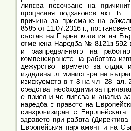
липсва посочване на причини
процесния подзаконов акт. В т
причина за приемане на обжа
8585 от 11.07.2016 г., постановен
състав на Първа колегия на Вър
отменена Наредба № 8121з-592 от
и разпределянето на работно
компенсирането на работата изв
дежурство, времето за отдих 
издадена от министъра на вътреш
изискуемото в т. 3 на чл. 28, ал
средства, необходими за прилага
е приел и че липсва и анализ за
наредба с правото на Европейск
синхронизиран с Европейската 
здравето при работа (Директива
Европейския парламент и на Съв