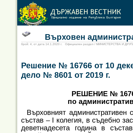
Върховен администрат
брой: 4, от дата 14.1.2020 г. Официален раздел / МИНИСТЕРСТВА И ДР
Решение № 16766 от 10 дек
дело № 8601 от 2019 г.
РЕШЕНИЕ № 16766
по административн
Върховният административен 
състав – I колегия, в съдебно з
деветнадесета година в състав