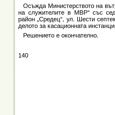
Осъжда Министерството на вът
на служителите в МВР“ със се
район „Средец“, ул. Шести септе
делото за касационната инстанци
Решението е окончателно.
140