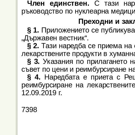
Член единствен.
С тази наре
ръководство по нуклеарна медици
Преходни и за
§ 1.
Приложението се публикува 
„Държавен вестник“.
§ 2.
Тази наредба се приема на о
лекарствените продукти в хуманн
§ 3.
Указания по прилагането н
съвет по цени и реимбурсиране н
§ 4.
Наредбата е приета с Ре
реимбурсиране на лекарственит
12.09.2019 г.
7398