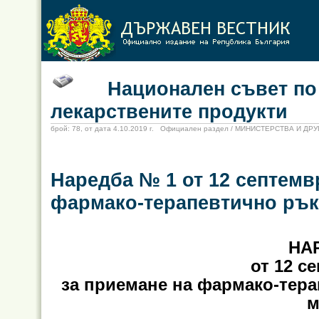
Национален съвет по це
лекарствените продукти
брой: 78, от дата 4.10.2019 г. Официален раздел / МИНИСТЕРСТВА И Д
Наредба № 1 от 12 септемвр
фармако-терапевтично рък
НА
от 12 се
за приемане на фармако-тер
м